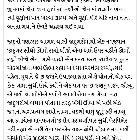
કરવા મંડાણાં. દર્શકોએ કદીએ આવા રૂડારંગીલા પક્ષીઓ
જીવનમાં જોયાં જ ન હતાં. સૌ પક્ષીઓ જોવામાં તલ્લીન બન્યા
ત્યાં વૃક્ષોના પાન ખરવા લાગ્યાં અને વૃક્ષો ધીરે ધીરે નાના નાના
બનતા ગયાં ને છેવટે અદ્રશ્ય થઈ ગયા.
જાદુની વણઝાર આગળ ચાલી જાદુગરોમાંથી એક નવજુવાન
જાદુગર સીધો ઊભો રહ્યો. બીજો એના ખભે ઉપર ચડીને ઊભો
રહ્યો. ત્રીજો એના ખભે ચડ્યો. એમ કરતાં કરતાં સાતેય જાદુગર
એકબીજાના ખભે ઊભા રહ્યા અને માનવસ્થંભ રચ્યો, ત્યારે
પહેલા યુવાને જે છ જણને ઉપાડ્યા હતા એણે પોતાનો એક પગ
છેક ખભા સુધી ઊંચે કર્યો ને એક પગ પર છ જણનું વજન ઝીલ્યું.
એ પછી ૪૦ લોકોએ મળીને આ લોકોના પગ ખેંચ્યા પણ
જાદુગરોએ બધાને પોતાના તરફ ખેંચી લીધા. એ પછી એક
જણનાં અંગપ્રત્યંગ કાપી નાખ્યા. ધડથી માથું જાુદું કરી નાખ્યું.
આ કપાયેલાં માનવઅંગો જમીન પર ઘણીવાર સુધી વેરવિખેર
પડી રહ્યા. એ પછી તેના પર એક ચાદર ઢાંકી. થોડા સમય પછી
એમાંનો એક જાદુગર ચાદર નીચે ઘૂસ્યો. પછી એ અને જેના