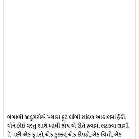
બંગાળી જાદુગરોએ પચાસ ફૂટ લાંબી સાંકળ આકાશમાં ફેંકી.
એને કોઈ વસ્તુ સાથે બાંધી હોય એ રીતે હવામાં લટકવા લાગી.
તે પછી એક કૂતરો, એક ડુક્કર, એક દીપડો, એક ચિત્તો, એક