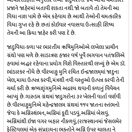
આચારસંહિતા અનુસાર તેઓ જાદુગરોની જેમ આવા ચમત્કારો
પ્રજાને જાહેરમાં બતાવી શકતા નથી. જો બતાવે તો તેમની આ
વિધા નાશ પામે છે એમ કહેવાય છે. આથી તેઓની ચમત્કારિક
વિધા ગુપ્ત રહે છે. છતાં કોઈવાર નવાસવા ઉત્સાહી શિષ્ય
તેમની આ ક્રિયા જાહેર કરી પણ દે છે.
જાદુવિધા-કળા પર ભારતીય ૠષિમુનિઓએ લખેલા પ્રાચીન
ગ્રંથો પણ મળે છે. સાડાત્રણ હજાર વર્ષ પૂર્વે ભગવાન પતંજલિએ
હવામાં અદ્ધર રહેવાના પ્રયોગ વિશે વિસ્તારથી લખ્યું છે એમ ડૉ.
ભાંડારકર નોંધે છે. વીરબાહુ મુનિ રચિત ઈન્દ્રજાલમ્‌માં જાદુના
ખેલ, માયા ઉત્પન્ન કરવી, મંત્રથી નવી વસ્તુઓ ઉત્પન્ન કરવી તેની
ચર્ચા કરી છે. ૠષ્યશૃંગમુનિએ અદ્રશ્ય થવાની કળાનું વિવેચન
આપ્યું છે. ગારુડમ ગ્રંથમાં જાદુગરોના ૩૨ ખેલની વાર્તા વર્ણવી
છે. વીરબાહુમુનિએ મહેન્દ્રજાલમ ગ્રંથમાં ૧૧૫ જાતના સ્તંભનો
જેવા કે અગ્નિસ્થંભન, અગ્નિમાં કૂદી પડવું, અગ્નિમાં બેસવું,
અગ્નિમાંથી ઇજા વગર બહાર નીકળવું, (રાજસ્થાનમાં જેસલમેર
ફેસ્ટિવલમાં એક સંપ્રદાયના ભક્તોને અગ્નિ ઉપર ચાલતા ને