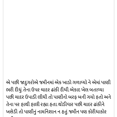
એ પછી જાદુગરોએ જમીનમાં એક ખાડો ગળાવ્યો ને એમાં પાણી
ભરી દીધું. તેના ઉપર ચાદર ઢાંકી દીધી. એકાદ ખેલ બતાવ્યા
પછી ચાદર ઉપાડી લીધી તો પાણીનો બરફ બની ગયો હતો અને
તેના પર હાથી હાલી રહ્યા હતા. થોડીવાર પછી ચાદર ઢાંકીને
ખસેડી તો પાણીનું નામનિશાન ન હતું. જમીન પણ કોરીધાકોર