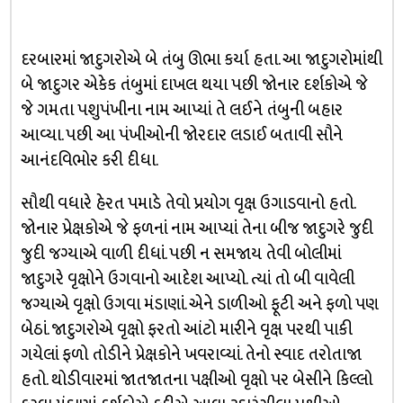
દરબારમાં જાદુગરોએ બે તંબુ ઊભા કર્યા હતા. આ જાદુગરોમાંથી
બે જાદુગર એકેક તંબુમાં દાખલ થયા પછી જોનાર દર્શકોએ જે
જે ગમતા પશુપંખીના નામ આપ્યાં તે લઈને તંબુની બહાર
આવ્યા. પછી આ પંખીઓની જોરદાર લડાઈ બતાવી સૌને
આનંદવિભોર કરી દીધા.
સૌથી વધારે હેરત પમાડે તેવો પ્રયોગ વૃક્ષ ઉગાડવાનો હતો.
જોનાર પ્રેક્ષકોએ જે ફળનાં નામ આપ્યાં તેના બીજ જાદુગરે જુદી
જુદી જગ્યાએ વાળી દીધાં. પછી ન સમજાય તેવી બોલીમાં
જાદુગરે વૃક્ષોને ઉગવાનો આદેશ આપ્યો. ત્યાં તો બી વાવેલી
જગ્યાએ વૃક્ષો ઉગવા મંડાણાં. એને ડાળીઓ ફૂટી અને ફળો પણ
બેઠાં. જાદુગરોએ વૃક્ષો ફરતો આંટો મારીને વૃક્ષ પરથી પાકી
ગયેલાં ફળો તોડીને પ્રેક્ષકોને ખવરાવ્યાં. તેનો સ્વાદ તરોતાજા
હતો. થોડીવારમાં જાતજાતના પક્ષીઓ વૃક્ષો પર બેસીને કિલ્લો