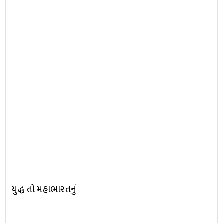
યુદ્ધ તો મહાભારતનું