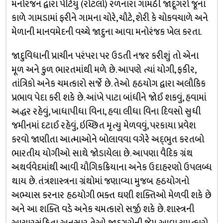
મનોરંજન દ્વારા પેટિયું (રોટલો) રળનારા ગામઠી જાદૂગરો જૂના
કાળે ગામડામાં ફરીને ગામના ચોરે, ચૌટે, શેરી કે ચોકવચાળે અને
મેળાની માનવમેદની વચ્ચે જાદુના આવા મનોરંજક ખેલ કરતા.
જાદુવિધાની પ્રાચીન પરંપરા પર ઉડતી નજર કરીશું તો એના
મૂળ અને કુળ ભારતમાંથી મળે છે. આપણે ત્યાં યોગી, ફકીર,
તાંત્રિકો અનેક ચમત્કારો સર્જે છે. તેઓ હઠયોગ દ્વારા અલૌકિક
પ્રભાવ પેદા કરી શકે છે. આંખે પાટા બાંધીને જોઈ શકવું, હવામાં
અદ્ધર રહેવું, ખાધાપીધા વિના, હવા લીધા વિના દિવસો સુધી
જમીનમાં દટાઈ રહેવું, ઇચ્છિત મૃત્યુ મેળવવું, પરકાયા પ્રવેશ
કરવો જાણીતા આત્માઓને બોલાવવા વગેરે અદ્‌ભુત કરતબો
ભારતીય યોગીઓ સાથે જોડાયેલા છે. આપણા વૈદિક ગ્રંથ
અથર્વવેદમાંથી આવી યૌગિકક્રિયાના અનેક ઉદાહરણો ઉપલબ્ધ
થાય છે. તંત્રશાસ્ત્રના ગ્રંથોમાં જણાવ્યા મુજબ હઠયોગનો
અભ્યાસ કરનાર હઠયોગી ભક્ત ઘણી શક્તિઓ મેળવી શકે છે
અને આ શક્તિ વડે અનેક ચમત્કારો સર્જી શકે છે. શાસ્ત્રની