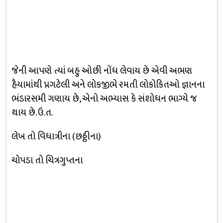
જેની આપણે ત્યાં બહુ ઓછી નોંધ લેવાય છે એવી અભણ
હૈયામાંથી પ્રગટેલી અને લોકજીભે રમતી લોકોકિતઓ જ્ઞાનના
ભંડારસમી ગણાય છે, એનો અભ્યાસ કે સંશોધન ભાગ્યે જ
થાય છે. ઉ.ત.
લેખ તો વિધાત્રીના (છઠ્ઠીના)
ચોપડા તો ચિત્રગુપ્તના