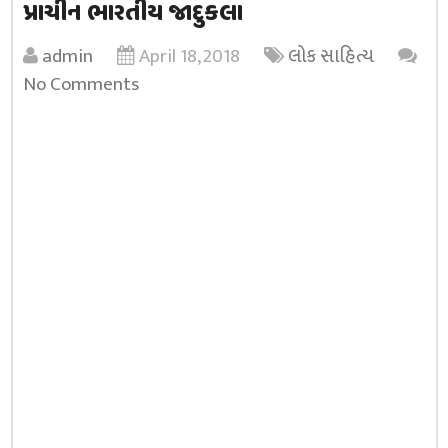
પ્રાચીન ભારતીય જાદુકલા
admin
April 18, 2018
લોક સાહિત્ય
No Comments