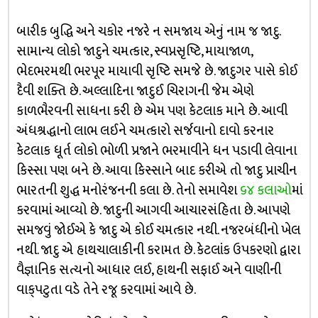
બારીક બુદ્ધિ અને ચકોર નજરે ન સમજાય એનું નામ જ જાદુ.
સામાન્ય લોકો જાદુને ચમત્કાર, સ્વપ્નસૃષ્ટિ, માયાજાળ,
ભેદભરમથી ભરપૂર માયાવી સૃષ્ટિ સમજે છે. જાદુગર પાસે કોઈ
દૈવી શક્તિ છે. અલ્લાદિના જાદુઈ ચિરાગની જેમ એણે
કાળભૈરવની સાધના કરી છે એમ પણ કેટલાક માને છે. આવી
અંધશ્રદ્ધાનો લાભ લઈને ચમત્કારો સર્જવાનો દાવો કરનાર
કેટલાક ધૂર્ત લોકો ભોળી પ્રજાને ભરમાવીને ધન પડાવી લેવાના
કિસ્સા પણ બને છે. આવા કિસ્સાને બાદ કરીએ તો જાદુ પ્રાચીન
ભારતની શુદ્ધ મનોરંજનની કલા છે. તેનો સમાવેશ
૬૪ કલાઓ
માં
કરવામાં આવ્યો છે. જાદુની આગવી આચારસંહિતા છે. આપણે
સમજવું જોઈએ કે જાદુ એ કોઈ ચમત્કાર નથી. નજરબંધીનો ખેલ
નથી. જાદુ એ હાથચાલાકીની કરામત છે. કેટલાંક ઉપકરણો દ્વારા
વૈજ્ઞાનિક સત્યનો આધાર લઈ, હાથની સફાઈ અને વાણીની
વાક્‌પટુતા વડે તેને રજૂ કરવામાં આવે છે.