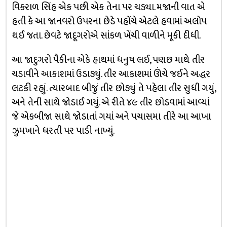
વિકરાળ સિંહ એક પછી એક તેના પર ચડ્યા. મજાની વાત એ
હતી કે આ જાનવરો ઉપરના છેડે પહોંચે એટલે હવામાં અલોપ
થઈ જતા. છેવટે જાદૂગરોએ સાંકળ ખેંચી વાળીને મૂકી દીધી.
આ જાદુગરો પૈકીના એકે હાથમાં ધનુષ લઈ, પણછ માથે તીર
ચડાવીને આકાશમાં ઉડાડ્યું. તીર આકાશમાં ઊંચે જઈને અદ્ધર
લટકી રહ્યું. ત્યારબાદ બીજું તીર છોડ્યું તે પહેલા તીર સુધી ગયું,
અને તેની સાથે જોડાઈ ગયું. એ રીતે ૪૯ તીર છોડવામાં આવ્યાં
જે એકબીજા સાથે જોડાતાં ગયાં અને પચાસમા તીરે આ આખા
ઝુમખાને ધરતી પર પાડી નાખ્યું.