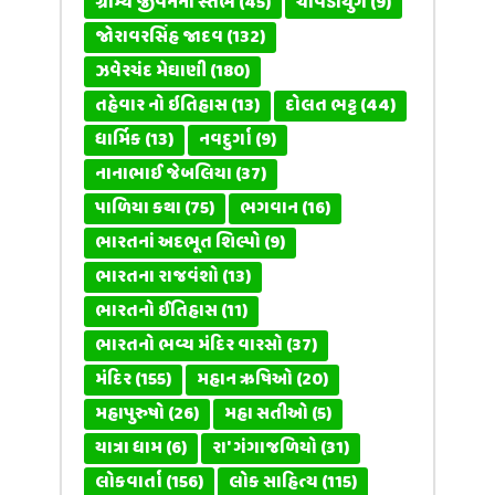
ગ્રામ્ય જીવનના સ્તંભ
(45)
ચાવડાયુગ
(9)
જોરાવરસિંહ જાદવ
(132)
ઝવેરચંદ મેઘાણી
(180)
તહેવાર નો ઇતિહાસ
(13)
દોલત ભટ્ટ
(44)
ધાર્મિક
(13)
નવદુર્ગા
(9)
નાનાભાઈ જેબલિયા
(37)
પાળિયા કથા
(75)
ભગવાન
(16)
ભારતનાં અદભૂત શિલ્પો
(9)
ભારતના રાજવંશો
(13)
ભારતનો ઈતિહાસ
(11)
ભારતનો ભવ્ય મંદિર વારસો
(37)
મંદિર
(155)
મહાન ઋષિઓ
(20)
મહાપુરુષો
(26)
મહા સતીઓ
(5)
યાત્રા ધામ
(6)
રા' ગંગાજળિયો
(31)
લોકવાર્તા
(156)
લોક સાહિત્ય
(115)