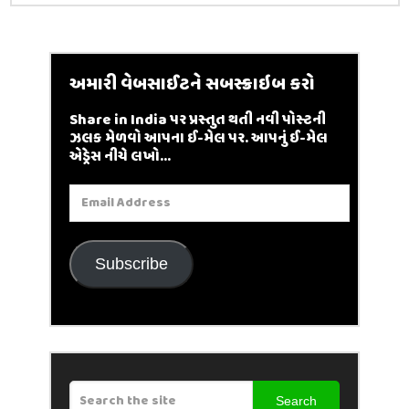
અમારી વેબસાઈટને સબસ્ક્રાઇબ કરો
Share in India પર પ્રસ્તુત થતી નવી પોસ્ટની
ઝલક મેળવો આપના ઈ-મેલ પર. આપનું ઈ-મેલ
એડ્રેસ નીચે લખો...
Email
Address
Subscribe
Search