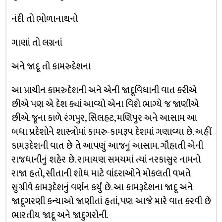
નંદી તો ભોળાનાથનો
ગાણાં તો લગ્નનાં
અને જાદૂ તો કામરુદેશના
આ પ્રાચીન કામરુદેશની અને એની જાદૂવિધાની વાત કરીએ
છીએ પણ એ દેશ ક્યાં આવ્યો એના વિશે ભાગ્યે જ જાણીએ
છીએ. જૂના કાળે રંગપુર, સિલહટ, મણિપુર અને આસામ આ
બધા પ્રદેશોને શાસ્ત્રોમાં કામરુ-કામરૂપ દેશમાં ગણાવ્યા છે. અહીં
કામરૂદેશની વાત છે તે આપણું આજનું આસામ. ગૌહાતી એની
રાજધાનીનું શહેર છે. રામાયણ સમયમાં ત્યાં નરકાસુર નામનો
રાજા હતો, સીતાની શોધ માટે વાંદરાઓને મોકલતી વખતે
સુગ્રીવે કામરૂદેશનું વર્ણન કર્યું છે. આ કામરૂદેશના જાદૂ અને
જાદૂગરણી કન્યાઓ જાણીતાં હતાં, પણ આજે મારે વાત કરવી છે
ભારતીય જાદૂ અને જાદુગરોની.