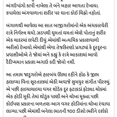
અંગઉપાંગો કાપી નાખેલા તે બંને બહાર આવતા દેખાયા.
કપાયેલા અંગવાળાના શરીર પર ઘાના કોઈ ચિહ્નો નહોતાં.
બંગાળથી આવેલા આ સાત બાજીગરોમાંનો એક અંધકારઘેરી
રાત્રે નિર્વસ્ત્ર થયો. ઝડપથી ઘૂમતાં ઘમતાં એણે પોતાનું શરીર
એક ચાદરમાં લપેટી દીધું. એમાંથી અત્યધિક પ્રકાશવાળો
અરીસો દેખાયો. એમાંથી એવા તેજકિરણો પ્રગટ્યાં કે દૂરદૂરના
પ્રવાસીઓએ તે જોયાં અને કહ્યું કે રાત્રે આકાશમાં આવો
દૈદીપ્યમાન પ્રકાશ અગાઉ કદી જોયો નથી.
આ તમામ જાદુગરોએ હારબંધ ઊભા રહીને હોઠ કે જીભ
હલાવ્યા વિના સૂરતાલમાં એકી અવાજે સુમધુર સંગીત પીરસ્યું.
એ પછી હાલ્યાચાલ્યા વગર થોડેક દૂર ફટાકડાં ફોડ્યા. ચોકમાં
એક હોડી મૂકી. તેમાં થોડુંક પાણી અને ચોખા મૂક્યા. પછી
કોઈપણ પ્રકારના બળતણ-આગ વગર હોડીમાંના ચોખા રંઘાવા
લાગ્યા. પછી એમાંથી બનેલા ભાતની ૧૦૦ ડીસો ભરીને દર્શકો