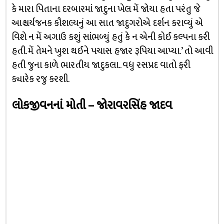
કે મારા પિતાના દરબારમાં જાદુના ખેલ મેં જોયા હતા પરંતુ જે
આશ્ચર્યજનક કૌશલ્યનું આ સાત જાદુગરોએ દર્શન કરાવ્યું એ
વિશે ન મેં અગાઉ કશું સાંભળ્યું હતું કે ન એની કોઈ કલ્પના કરી
હતી. મેં તેમને ખુશ થઈને પચાસ હજાર રૂપિયા આપ્યા.’ તો આવી
હતી જુના કાળે ભારતીય જાદુકલા.. વધુ રસપ્રદ વાતો ફરી
ક્યારેક રજુ કરશી.
લોકજીવનનાં મોતી – જોરાવરસિંહ જાદવ