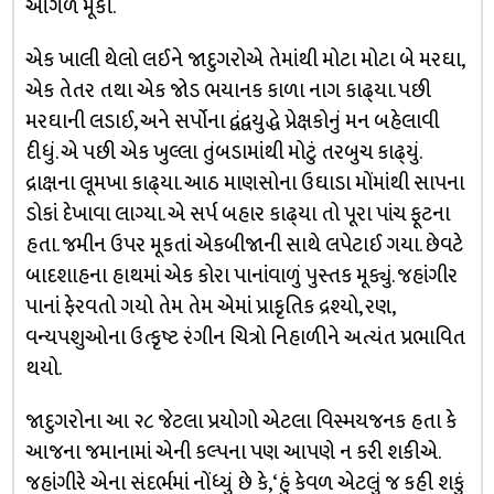
આગળ મૂકી.
એક ખાલી થેલો લઈને જાદુગરોએ તેમાંથી મોટા મોટા બે મરઘા,
એક તેતર તથા એક જોડ ભયાનક કાળા નાગ કાઢ્‌યા. પછી
મરઘાની લડાઈ, અને સર્પોના દ્વંદ્વયુદ્ધે પ્રેક્ષકોનું મન બહેલાવી
દીધું. એ પછી એક ખુલ્લા તુંબડામાંથી મોટું તરબુચ કાઢ્‌યું.
દ્રાક્ષના લૂમખા કાઢ્‌યા. આઠ માણસોના ઉઘાડા મોંમાંથી સાપના
ડોકાં દેખાવા લાગ્યા. એ સર્પ બહાર કાઢ્‌યા તો પૂરા પાંચ ફૂટના
હતા. જમીન ઉપર મૂકતાં એકબીજાની સાથે લપેટાઈ ગયા. છેવટે
બાદશાહના હાથમાં એક કોરા પાનાંવાળું પુસ્તક મૂક્યું. જહાંગીર
પાનાં ફેરવતો ગયો તેમ તેમ એમાં પ્રાકૃતિક દ્રશ્યો, રણ,
વન્યપશુઓના ઉત્કૃષ્ટ રંગીન ચિત્રો નિહાળીને અત્યંત પ્રભાવિત
થયો.
જાદુગરોના આ ૨૮ જેટલા પ્રયોગો એટલા વિસ્મયજનક હતા કે
આજના જમાનામાં એની કલ્પના પણ આપણે ન કરી શકીએ.
જહાંગીરે એના સંદર્ભમાં નોંધ્યું છે કે, ‘હું કેવળ એટલું જ કહી શકું