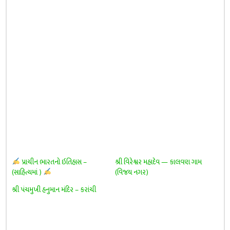
પ્રાચીન ભારતનો ઇતિહાસ –
શ્રી વિરેશ્વર મહાદેવ — કાલવણ ગામ
(સાહિત્યમાં )
(વિજય નગર)
શ્રી પંચમુખી હનુમાન મંદિર – કરાંચી