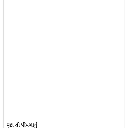
વૃક્ષ તો પીપળાનું