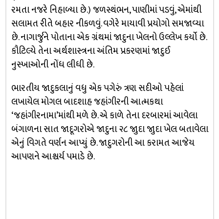
રમતા નજરે નિહાળ્યા છે.) જળસ્થંભન, પાણીમાં પડવું, એમાંથી
સલામત રીતે બહાર નીકળવું. વગેરે માયાવી પ્રયોગો સમજાવ્યા
છે. નાગાર્જુને પોતાના એક ગ્રંથમાં જાદુના ખેલનો ઉલ્લેખ કર્યો છે.
કૌટિલ્યે તેના અર્થશાસ્ત્રના અંતિમ પ્રકરણમાં જાદુઈ
નુસ્ખાઓની નોંધ લીધી છે.
ભારતીય જાદુકલાનું વધુ એક પગેરું ત્રણ સદીઓ પહેલાં
લખાયેલ મોગલ બાદશાહ જહાંગીરની આત્મકથા
‘જહાંગીરનામા’માંથી મળે છે. એ કાળે તેના દરબારમાં આવેલા
બંગાળના સાત જાદૂગરોએ જાદુના ૨૮ જાુદા જાુદા ખેલ બતાવેલા
એનું વિગતે વર્ણન આપ્યું છે. જાદુગરોની આ કરામત આજેય
આપણને આશ્ચર્ય પમાડે છે.