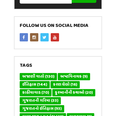
FOLLOW US ON SOCIAL MEDIA
TAGS
અજાણી વાતો
(130)
અષ્ટવિનાયક
(9)
ઈતિહાસ
(144)
કરણ ઘેલો
(16)
કાઠીયાવાડ
(70)
કુરબાનીની કથાઓ
(20)
ગુજરાતની ગરિમા
(33)
ગુજરાતનો ઇતિહાસ
(93)