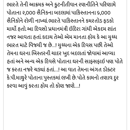
ભારતે તેની આક્રમક અને કુટનીતીવાન રણનીતિને પરિણામે
પોતાના ૨,૦૦૦ સૈનિકના બદલામાં પાકિસ્તાનના ૬,૦૦૦
સૈનિકોને રોળી નાખ્યાં. ભારતે પાકિસ્તાનને કમરતોડ ફડકો
માર્યો હતો. આ દિવસો પ્રધાનમંત્રી ઇંદિરા ગાંધી એકદમ શાંત
નજર આવતા હતાં. કદાચ તેઓ એમ માનતા હોય કે આ યુધ્ધ
ભારત માટે વિજયી જ છે…! યુધ્ધના એક દિવસ પછી તેઓ
તેમના ઘરના બિસ્તરની ચાદર ખુદ બદલતાં જોવામાં આવ્યા
હતાં અને અન્ય એક દિવસે પોતાના ઘરની સાફસફાઇ પણ પોતે
જ કરતા નજરે ચડ્યાં હતાં….! આ વાત તેમના અંગત ડોક્ટર
કે.પી.માથુરે પોતાના પુસ્તકમાં લખી છે. પોતે કામનો તણાવ દુર
કરવા આવું કરતા હોય તો કોણ જાણે….!