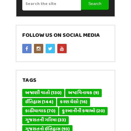
Search
FOLLOW US ON SOCIAL MEDIA
TAGS
અજાણી વાતો
(130)
અષ્ટવિનાયક
(9)
ઈતિહાસ
(144)
કરણ ઘેલો
(16)
કાઠીયાવાડ
(70)
કુરબાનીની કથાઓ
(20)
ગુજરાતની ગરિમા
(33)
ગુજરાતનો ઇતિહાસ
(93)