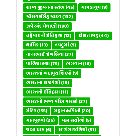
ગ્રામ્ય જીવનના સ્તંભ
(45)
ચાવડાયુગ
(9)
જોરાવરસિંહ જાદવ
(132)
ઝવેરચંદ મેઘાણી
(180)
તહેવાર નો ઇતિહાસ
(13)
દોલત ભટ્ટ
(44)
ધાર્મિક
(13)
નવદુર્ગા
(9)
નાનાભાઈ જેબલિયા
(37)
પાળિયા કથા
(75)
ભગવાન
(16)
ભારતનાં અદભૂત શિલ્પો
(9)
ભારતના રાજવંશો
(13)
ભારતનો ઈતિહાસ
(11)
ભારતનો ભવ્ય મંદિર વારસો
(37)
મંદિર
(155)
મહાન ઋષિઓ
(20)
મહાપુરુષો
(26)
મહા સતીઓ
(5)
યાત્રા ધામ
(6)
રા' ગંગાજળિયો
(31)