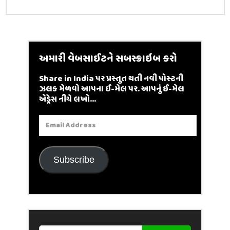
અમારી વેબસાઈટને સબસ્ક્રાઇબ કરો
Share in India પર પ્રસ્તુત થતી નવી પોસ્ટની
ઝલક મેળવો આપના ઈ-મેલ પર. આપનું ઈ-મેલ
એડ્રેસ નીચે લખો...
Email
Address
Subscribe