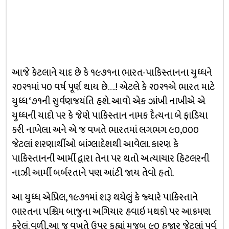
આજે કેટલાને યાદ છે કે ૧૯૭૧ના ભારત-પાકિસ્તાનના યુધ્ધને
૨૦૨૧માં ૫૦ વર્ષ પૂર્ણ થાય છે….! એટલે કે ૨૦૨૧એ ભારત માટે
યુધ્ધ ‘૭૧ની સુર્વણજયંતિ હશે. આવો એક ઝાંખી નાખીએ એ
યુધ્ધની યાદો પર કે જેણે પાકિસ્તાન નામક દૈત્યના બે ફાડિયા
કરી નાખેલા અને એ જ વખતે ભારતમાં લગભગ ૯૦,૦૦૦
જેટલાં શરણાર્થીઓ બાંગ્લાદેશથી આવેલા. કારણ કે
પાકિસ્તાનની આર્મી દ્વારા તેના પર થતો અત્યાચાર હિટલરની
નાઝી આર્મી બર્બરતાને પણ આંટી જાય તેવો હતો.
આ યુધ્ધ એપ્રિલ, ૧૯૭૧માં શરૂ થયેલું કે જ્યારે પાકિસ્તાને
ભારતના પશ્ચિમ બાજુના અગિયાર હવાઇ મથકો પર આક્રમણ
કરેલું. વળી,આ જ વખતે ઉપર કહ્યાં મુજબ ૯૦ હજાર જેટલાં પૂર્વ