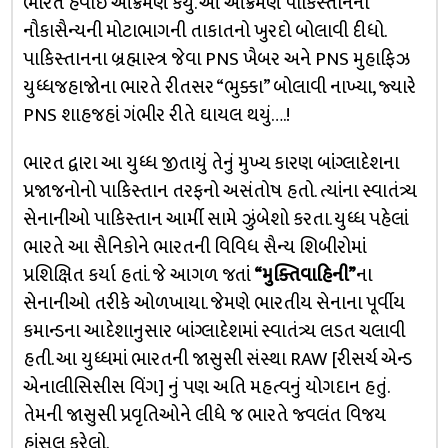
ભારતે હવાઇ આક્રમણ કર્યું. આ આક્રમણે પાકિસ્તાનની
નૌકાસૈન્યની મોટાભાગની તાકાતનો ખુરદો બોલાવી દીધો.
પાકિસ્તાનના બ્રહ્માસ્ત્ર જેવા PNS ખૈબર અને PNS મુહાફિઝ
યુધ્ધજહાજોના ભારતે રીતસર “ભુક્કા” બોલાવી નાખ્યા, જ્યારે
PNS શાહજહાં ગંભીર રીતે ઘાયલ થયું….!
ભારત દ્વારા આ યુધ્ધ જીતાયું તેનું મુખ્ય કારણ બાંગ્લાદેશના
પ્રજાજનોનો પાકિસ્તાન તરફનો અસંતોષ હતો. ત્યાંના સ્વાતંત્ર્ય
સેનાનીઓ પાકિસ્તાન આર્મી સામે ઝુંબેશો કરતા. યુધ્ધ પહેલાં
ભારતે આ સૈનિકોને ભારતની વિવિધ સૈન્ય શિબીરોમાં
પ્રશિક્ષિત કર્યા હતાં. જે આગળ જતાં
“મુક્તિવાહિની”
ના
સેનાનીઓ તરીકે ઓળખાયા. જેમણે ભારતીય સેનાના પૂર્વીય
કમાન્ડના આદેશાનુસાર બાંગ્લાદેશમાં સ્વાતંત્ર્ય લડત ચલાવી
હતી. આ યુધ્ધમાં ભારતની જાસુસી સંસ્થા RAW [રીસર્ચ એન્ડ
એનાલીસિસીસ વિંગ] નું પણ અતિ મહત્વનું યોગદાન હતું.
તેમની જાસુસી પ્રવૃતિઓને લીધે જ ભારતે જ્વલંત વિજય
હાંસલ કરેલો.