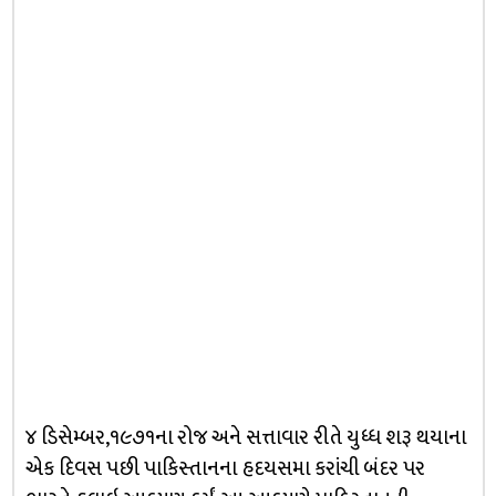
૪ ડિસેમ્બર,૧૯૭૧ના રોજ અને સત્તાવાર રીતે યુધ્ધ શરૂ થયાના
એક દિવસ પછી પાકિસ્તાનના હદયસમા કરાંચી બંદર પર