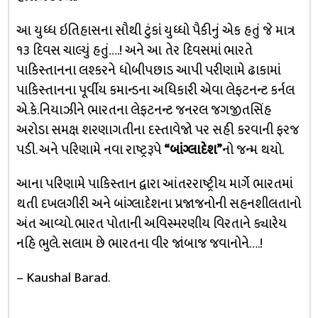
આ યુધ્ધ ઇતિહાસના સૌથી ટુંકાં યુધ્ધો પૈકીનું એક હતું જે માત્ર
૧૩ દિવસ ચાલ્યું હતું….! અને આ તેર દિવસમાં ભારતે
પાકિસ્તાનના લશ્કરને ધોબીપછાડ આપી પરીણામે ઢાકામાં
પાકિસ્તાનના પૂર્વીય કમાન્ડના અધિકારી એવા લેફટનન્ટ કર્નલ
એ.કે.નિયાઝીને ભારતના લેફટનન્ટ જનરલ જગજીતસિંહ
અરોડા સમક્ષ શરણાગતીના દસ્તાવેજો પર સહી કરવાની ફરજ
પડી. અને પરિણામે નવા રાષ્ટ્રરૂપે
“બાંગ્લાદેશ”
નો જન્મ થયો.
આના પરિણામે પાકિસ્તાન દ્વારા આંતરરાષ્ટ્રીય માર્ગે ભારતમાં
થતી દખલગીરી અને બાંગ્લાદેશના પ્રજાજનોની સહનશીલતાનો
અંત આવ્યો. ભારત પોતાની અવિસ્મરણીય વિરતાને ક્યારેય
નહિ ભુલે. સલામ છે ભારતના વીર જાંબાજ જવાનોને….!
– Kaushal Barad.