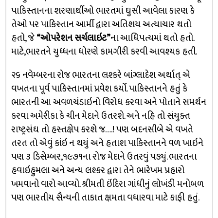
પાકિસ્તાનના શરણાર્થીઓ ભારતમાં ઘુસી આવેલા કારણ કે
તેઓ પર પાકિસ્તાન આર્મી દ્વારા અતિશય અત્યાચાર થતો
હતો, જે
“ઓપરેશન સર્ચલાઇટ”
ના આધિપત્યમાં થતો હતો.
માટે,ભારતને યુધ્ધના ધોરણે કામગીરી કરવી આવશ્યક હતી.
૨૬ નવેમ્બરના રોજ ભારતના લશ્કરે બાંગ્લાદેશ અર્થાત્ એ
વખતના પૂર્વ પાકિસ્તાનમાં પ્રવેશ કર્યો. પાકિસ્તાનને હતું કે
ભારતની આ અવળચંડાઇનો વિરોધ કરવા અને પોતાને સમર્થન
કરવા અમેરીકા કે ચીન મેદાને ઉતરશે. અને નહિ તો સંયુક્ત
રાષ્ટ્રસંઘ તો હસ્તક્ષેપ કરશે જ….! પણ બદનસીબે એ વખતે
તરત તો એવું કાંઇ ન થયું અને હતાશ પાકિસ્તાનને વળ ખાઇને
પણ ૩ ડિસેમ્બર,૧૯૭૧ના રોજ મેદાને ઉતરવું પડ્યું. ભારતના
હવાઇહુમલા અને અન્ય લશ્કર દ્વારા તેને ભારેખમ પ્રહારો
ખમવાનો વારો આવ્યો. શ્રીમતી ઇંદિરા ગાંધીનું લોખંડી મનોબળ
પણ ભારતીય સૈન્યની તાકાત ક્ષમતા વધારવા માટે કાફી હતું.