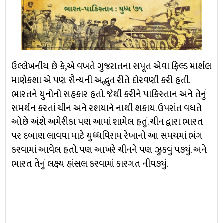
ઉલ્લેખનીય છે કે,એ વખતે ગુજરાતના સપૂત એવા ફિલ્ડ માર્શલ
માણેકશા એ પણ સૈન્યની અદ્ભુત રીતે દોરવણી કરી હતી.
ભારતને યુનોનો સહકાર હતો. જેથી કરીને પાકિસ્તાન અને તેનું
સમર્થન કરતાં ચીન અને રશયાને નાથી શકાય. ઉપરાંત વધતે
ઓછે અંશે અમેરીકા પણ આમાં શામેલ હતું. ચીન દ્વારા ભારત
પર દબાણ લાવવા માટે યુધ્ધવિરામ રેખાનો આ સમયમાં ભંગ
કરવામાં આવેલ હતો. પણ આખરે ચીનને પણ ઝુકવું પડ્યું. અને
ભારત તેનું લક્ષ્ય હાંસલ કરવામાં કારગત નીવડ્યું.