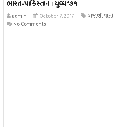
ભારત-પાકિસ્તાન : યુધ્ધ ‘૭૧
admin
October 7, 2017
અજાણી વાતો
No Comments