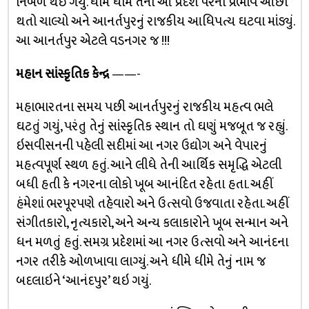
નિર્બળ થઇ ગયું. ધીમે ધીમે તેનો આ પ્રદેશ પરનો પ્રભાવ ઓછો
થતો ચાલ્યો અને આનર્તપુરનું રાજકીય આધિપત્ય ઘટવા માંડ્યું.
આ આનર્તપુર એટલે વડનગર જ !!!
મહાન સાંસ્કૃતિક કેન્દ્ર
——-
મહાભારતના સમય પછી આનર્તપુરનું રાજકીય મહત્વ ભલે
ઘટતું ગયું, પરંતુ તેનું સાંસ્કૃતિક સ્થાન તો ઘણું મજબૂત જ રહ્યું.
ઇસવીસનની પહેલી સદીમાં આ નગર ઉદ્યોગ અને વેપારનું
મહત્વપૂર્ણ સ્થળ હતું. આને લીધે તેની આર્થિક સમૃદ્ધિ એટલી
બધી હતી કે નગરના લોકો ખૂબ આનંદિત રહેતા હતા. અહીં
હંમેશાં ભરપૂરપણે તહેવારો અને ઉત્સવો ઉજવાતા રહેતા. અહીં
સંગીતકારો, નૃત્યકારો, અને અન્ય કલાકારોને ખૂબ સન્માન અને
ધન મળતું હતું. સમગ્ર પ્રદેશમાં આ નગર ઉત્સવો અને આનંદના
નગર તરીકે ઓળખાવા લાગ્યું. અને ધીમે ધીમે તેનું નામ જ
બદલાઇને ‘આનંદપુર’ થઇ ગયું.