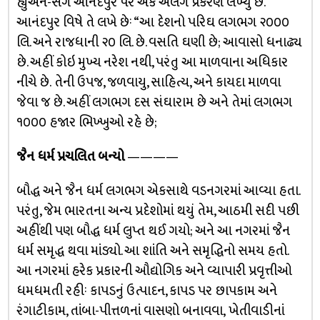
હ્યુએન-સંગે આનંદપુર પર એક અલગ પ્રકરણ લખ્યું છે.
આનંદપુર વિષે તે લખે છેઃ “આ દેશનો પરિઘ લગભગ ૨૦૦૦
લિ. અને રાજધાની ૨૦ લિ. છે. વસતિ ઘણી છે; આવાસો ધનાઢ્ય
છે. અહીં કોઇ મુખ્ય નરેશ નથી, પરંતુ આ માળવાના અધિકાર
નીચે છે. તેની ઉપજ, જળવાયુ, સાહિત્ય, અને કાયદા માળવા
જેવા જ છે. અહીં લગભગ દસ સંઘારામ છે અને તેમાં લગભગ
૧૦૦૦ હજાર ભિખ્ખુઓ રહે છે;
જૈન ધર્મ પ્રચલિત બન્યો
————
બૌદ્ધ અને જૈન ધર્મ લગભગ એકસાથે વડનગરમાં આવ્યા હતા.
પરંતુ, જેમ ભારતના અન્ય પ્રદેશોમાં થયું તેમ, આઠમી સદી પછી
અહીંથી પણ બૌદ્ધ ધર્મ લુપ્ત થઈ ગયો; અને આ નગરમાં જૈન
ધર્મ સમૃદ્ધ થવા માંડ્યો. આ શાંતિ અને સમૃદ્ધિનો સમય હતો.
આ નગરમાં હરેક પ્રકારની ઔદ્યોગિક અને વ્યાપારી પ્રવૃત્તીઓ
ધમધમતી રહીઃ કાપડનું ઉત્પાદન, કાપડ પર છાપકામ અને
રંગાટીકામ, તાંબા-પીત્તળનાં વાસણો બનાવવા, ખેતીવાડીનાં