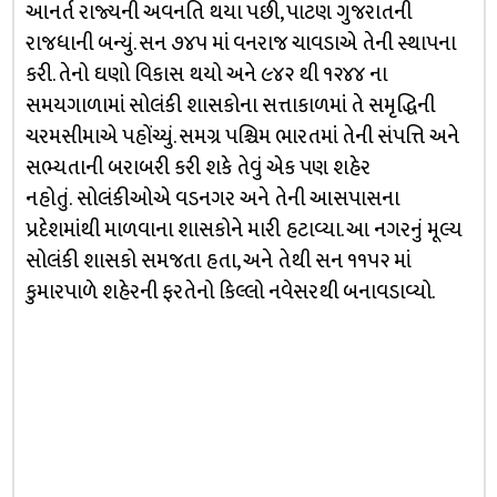
આનર્ત રાજ્યની અવનતિ થયા પછી, પાટણ ગુજરાતની
રાજધાની બન્યું. સન ૭૪૫ માં વનરાજ ચાવડાએ તેની સ્થાપના
કરી. તેનો ઘણો વિકાસ થયો અને ૯૪૨ થી ૧૨૪૪ ના
સમયગાળામાં સોલંકી શાસકોના સત્તાકાળમાં તે સમૃદ્ધિની
ચરમસીમાએ પહોંચ્યું. સમગ્ર પશ્ચિમ ભારતમાં તેની સંપત્તિ અને
સભ્યતાની બરાબરી કરી શકે તેવું એક પણ શહેર
નહોતું. સોલંકીઓએ વડનગર અને તેની આસપાસના
પ્રદેશમાંથી માળવાના શાસકોને મારી હટાવ્યા. આ નગરનું મૂલ્ય
સોલંકી શાસકો સમજતા હતા, અને તેથી સન ૧૧૫૨ માં
કુમારપાળે શહેરની ફરતેનો કિલ્લો નવેસરથી બનાવડાવ્યો.