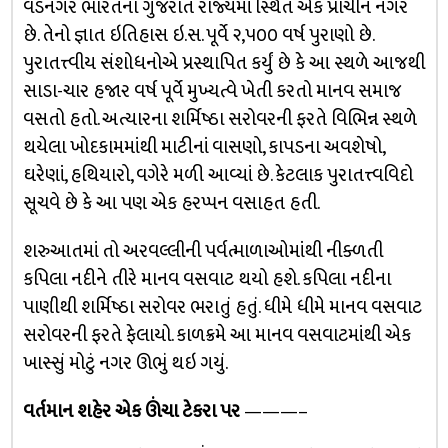
વડનગર ભારતના ગુજરાત રાજ્યમાં સ્થિત એક પ્રાચીન નગર
છે. તેનો જ્ઞાત ઇતિહાસ ઇ.સ. પૂર્વે ૨,૫૦૦ વર્ષ પુરાણો છે.
પુરાતત્ત્વીય સંશોધનોએ પ્રસ્થાપિત કર્યું છે કે આ સ્થળે આજથી
સાડા-ચાર હજાર વર્ષ પૂર્વે મુખ્યત્વે ખેતી કરતો માનવ સમાજ
વસતો હતો. અત્યારના શર્મિષ્ઠા સરોવરની ફરતે વિભિન્ન સ્થળે
થયેલા ખોદકામમાંથી માટીનાં વાસણો, કાપડના અવશેષો,
ઘરેણાં, હથિયારો, વગેરે મળી આવ્યાં છે. કેટલાક પુરાતત્ત્વવિદો
સૂચવે છે કે આ પણ એક હરપ્પન વસાહત હતી.
શરુઆતમાં તો અરવલ્લીની પર્વત્માળાઓમાંથી નીક્ળતી
કપિલા નદીને તીરે માનવ વસવાટ થયો હશે. કપિલા નદીના
પાણીથી શર્મિષ્ઠા સરોવર ભરાતું હતું. ધીમે ધીમે માનવ વસવાટ
સરોવરની ફરતે ફેલાયો. કાળક્રમે આ માનવ વસવાટમાંથી એક
ખાસ્સું મોટું નગર ઊભું થઇ ગયું.
વર્તમાન શહેર એક ઊંચા ટેકરા પર
———–