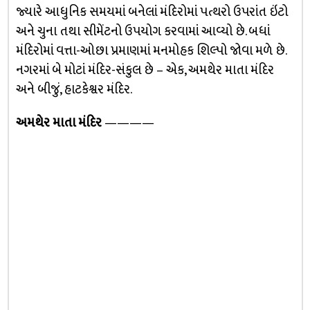
જ્યારે આધુનિક સમયમાં બનેલાં મંદિરોમાં પત્થરો ઉપરાંત ઇંટો
અને ચુના તથા સીમેંટનો ઉપયોગ કરવામાં આવ્યો છે. બધાં
મંદિરોમાં વત્તા-ઓછા પ્રમાણમાં મનમોહક શિલ્પો જોવા મળે છે.
નગરમાં બે મોટાં મંદિર-સંકુલ છે – એક, અમથેર માતા મંદિર
અને બીજું, હાટકેશ્વર મંદિર.
અમથેર માતા મંદિર
————