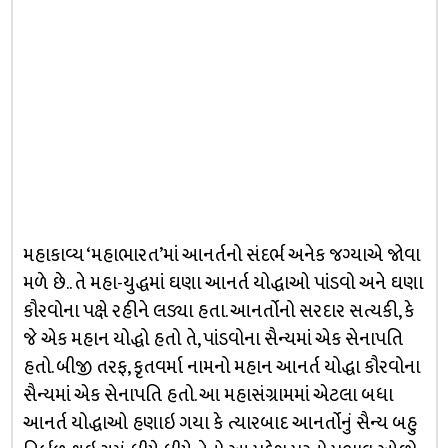
મહાકાવ્ય ‘મહાભારત’માં આનર્તનો સંદર્ભ અનેક જગ્યાએ જોવા
મળે છે.. તે મહા-યુદ્ધમાં ઘણા આનર્ત યોદ્ધાઓ પાંડવો અને ઘણા
કૌરવોના પક્ષે રહીને લડ્યા હતા. આનર્તોનો સરદાર સત્યકી, કે
જે એક મહાન યોદ્ધો હતો તે, પાંડવોના સૈન્યમાં એક સેનાપતિ
હતો. બીજી તરફ, કૃતવર્મા નામનો મહાન આનર્ત યોદ્ધા કૌરવોના
સૈન્યમાં એક સેનાપતિ હતો. આ મહાસંગ્રામમાં એટલા બધા
આનર્ત યોદ્ધાઓ હણાઇ ગયા કે ત્યારબાદ આનર્તોનું સૈન્ય બહુ