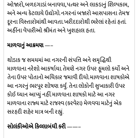
ઓજારો, બળદગાડાં બનાવવા, પત્થર અને લાકડાનું શિલ્પકામ,
અને અન્ય કેટલાયે ઉદ્યોગો. નગરનાં બજારો આસપાસના તેમજ
દૂરના વિસ્તારોમાંથી આવતા. ખરીદદારોથી ભરેલાં રહેતાં હતાં.
અહીંના વેપારીઓ શ્રીમંત અને ખુશહાલ હતા.
માળવાનું આક્રમણ
—–
થોડાક જ સમયમાં આ નગરની સંપત્તિ અને સમૃદ્ધિથી
માળવાના નરેશો આકર્ષાયા. તેમણે નગર ઉપર હૂમલો કર્યો અને
તેના ઉપર પોતાનો અધિકાર જમાવી દીધો. માળવાના શાષકોએ
આ નગરનું ભરપૂર શોષણ કર્યું. તેના લોકોની સુખાકારી ઉપર
કોઈ ધ્યાન આપ્યું નહીં. માળવાના શાષકો માટે આ નગર
માળવાના રાજ્ય માટે રાજસ્વ (કરવેરા) મેળવવા માટેનું એક
સરહદી શહેર માત્ર બની રહ્યું.
સોલંકીઓએ કિલ્લાબંધી કરી
——–