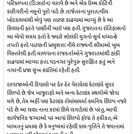
પરિક્લ્પના (ડિઝાઇન) ધરાવે છે અને એક ઉચ્ચ કોટિની
કારીગરીનો નમૂનો પુરો પાડે છે. તાજેતરના પુરાતત્વીય
ખોદકામમાંથી એવું પણ તારણ કાઢવામાં આવ્યું છે કે આ
કિલ્લાની ફરતે પાણીની ખાઇ પણ હતી. ગુજરાતના ઇતિહાસનો
આ એવો સમય હતો કે જ્યારે સોલંકી યુગનો સૂર્ય મધ્યાન્હે
તપતો હતો. પાટણની પ્રભુસત્તા નીચે રાજ્યની સીમાઓ ખૂબ
વિસ્તરેલી હતી. માળવાના રાજકર્તાઓને ગુજરાતમાંથી હાંકી
કાઢવામાં આવ્યા હતા. વડનગર પુરેપુરુ સુરક્ષિત હતું અને
નગરની પ્રજા સુખ-શાંતિમાં રહેતી હતી.
દરવાજાઓની દિવાલો પર ઠેર ઠેર વેરાયેલાં કેટલાંયે સુંદર
શિલ્પો છે. જેમ ખાજુરાહો અને અન્ય કેટલાંક સ્થળોએ જોવા
મળે છે, તેમ અહીં પણ કેટલાંક રોમાંચભર્યાં કમનિય શિલ્પ નજરે
પડે છે. આ ઘણા નાના કદમાં ઊંચે લગાડેલાં છે. પરંતુ, આવી
સાર્વજનિક જગ્યાઓ પર આવાં શિલ્પો હોવાં તે હકીકત, એ
બાબતનું પ્રમાણ છે કે મનુષ્યમાં રહેલી કામ-વૃત્તિને તે જમાનામાં