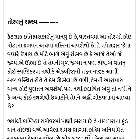
તોરણનું રહસ્ય
———–
કેટલાક ઇતિહાસકારોનું માનવું છે કે, વાસ્તવમાં આ તોરણો કોઈ
મોટા રાજભવન અથવા મંદિરના અવશેષો છે. તે પ્રવેશદ્વાર જેવા
વધારે દેખાય છે. મોટે ભાગે એવું સંભવ છે કે આજે તેઓ જે
જ્ગ્યાએ ઊભા છે તે તેમની મૂળ જગ્યા ન પણ હોય. એ વાતનું
કોઇ સ્પષ્ટિકરણ નથી કે એકબીજાની તદ્દન નજીક આવી
અવ્યવસ્થિત રીતે તે કેમ ઊભેલા છે. વળી, તેમની આસપાસ
અન્ય કોઇ પુરાતન અવશેષો પણ નથી. કદાચિત એવું તો નથી ને
કે અન્ય કોઇ સ્થળેથી ઉખાડીને તેમને અહીં ગોઠવવામાં આવ્યા
છે?
જ્યાંથી શર્મિષ્ઠા સરોવરમાં પાણી ભરાય છે તે નાગધરાના કુંડ
અને તોરણો વચ્ચે આવેલા સમગ્ર ભાગમાં કૃત્રિમ અનિયમિત
આકારના ટેકરા આવેલા છે. થોડાંક જ વર્ષો પહેલાં આ સમગ્ર