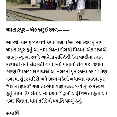
ચમત્કારપુર – એક જાદુઇ સ્થળ
——–
આજથી ચાર હજાર વર્ષ કરતાં પણ પહેલાં, આ સ્થળનું નામ
ચમત્કારપુર હતું. આ નામ કોઢના રોગથી પિડાતા એક રાજાએ
પાડ્યું હતું. આ સ્થળે આવેલા શક્તિતીર્થના પાણીમાં સ્નાન
કરવાથી તેનો કોઢ મટી ગયો હતો. પોતાનો રોગ મટી જવાને
કારણે ઉપકારવશ રાજાએ આ નગરની પુનઃરચના કરાવી. તેણે
નગરમાં સુંદર મંદિરો અને ભવ્ય મહેલો બંધાવ્યા. ચમત્કારપુર
“વેદોના જ્ઞાતા” ગણાતા એવા યાજ્ઞવલ્ક્ય ઋષીનું જન્મસ્થળ
હતું. તેમના ઉપરાંત, અન્ય ઘણા વિદ્વાનો અહીં વસતા હતા. આ
નગર વિદ્યાના ધામ તરીકેની ખ્યાતિ પામ્યું હતું.
સપ્તર્ષિ
———