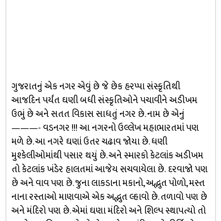
ગુજરાતનું એક નગર એવું છે જે છેક હરપ્પા સંસ્કૃતિથી
આજદિન પર્યંત ઘણી બધી સંસ્કૃતિઓને પચાવીને અડીખમ
ઉભું છે અને સતત વિકાસ સાધતું નગર છે. નામ છે એનું
———- વડનગર !!! આ નગરનો ઉલ્લેખ મહાભારતમાં પણ
મળે છે. આ નગરે ઘણાં ઉતર ચઢાવ જોયા છે. ધણી
મુશ્કેલીઓમાંથી પસાર થયું છે. અને સ્મારકો કેટલાંક અડીખમ
તો કેટલાંક ખંડેર હાલતમાં આજેય સચવાયેલા છે. દરવાજો પણ
છે અને વાવ પણ છે. જુના લાકડાના મકાનો, અદ્ભુત પોળો, મસ્ત
નાના રસ્તાઓ માણવાએ એક અદ્ભુત લ્હાવો છે. તળાવો પણ છે
અને મંદિરો પણ છે. એમાં ઘણા મંદિરો અને શિલ્પ સ્થાપત્યો તો