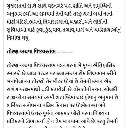
ગુજરાતની સાથે સાથે વડનગરે પણ શાંતિ અને સમૃધ્ધિનો
અનુભવ કર્યો. આ સમયમાં તેની ચારે તરફ ઘણાં બધાં નાનાં-
મોટાં મંદિરો, ભવનો, નિવાસસ્થાનો, બજારો, અને લોકોની
સુવિધાઓ માટે કૂવા, કુંડ, વાવ, તળાવ, માર્ગ અને ધર્મશાળાઓનું
નિર્માણ થયું.
તોરણ અથવા વિજયસ્તંભ
———-
તોરણ અથવા વિજયસ્તંભ વડનગરનાં બે મુખ્ય ઐતિહાસિક
સ્મારકો છે. લાલ પત્થર પર કલાત્મક બારીક શિલ્પકામ કરીને
બનાવેલાં આ તોરણો તેર મીટર ઊંચાં છે. તેમની કમાન એક
સળંગ પત્થરમાંથી ઘડી કઢાયેલી છે. તોરણોની રચના સોલંકી
રાજાઓના સમયમાં દસમી શતાબ્દિમાં થઈ હોવાનું અનુમાન છે.
શર્મિષ્ઠા સરોવરના પશ્ચિમ કિનારા પર ઊભેલા આ બંને
વિજયસ્તંભો ઉત્તર-પૂર્વના આક્રમણખોરો પરના વિજયના
પ્રતિકરુપે ઊભા કર્યા હોય તેમ માનવામાં આવે છે. પરંતુ તેમની