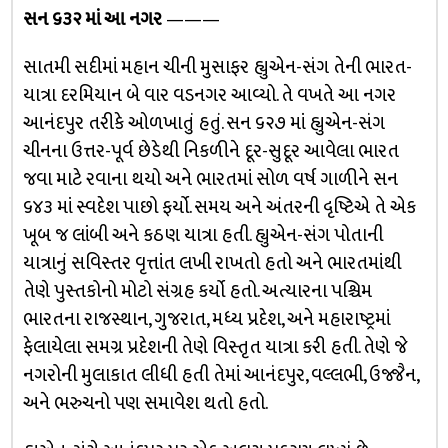
સન ૬૩૨ માં આ નગર
———
સાતમી સદીમાં મહાન ચીની મુસાફર હ્યુએન-સંગ તેની ભારત-
યાત્રા દરમિયાન બે વાર વડનગર આવ્યો. તે વખતે આ નગર
આનંદપુર તરીકે ઓળખાતું હતું. સન ૬૨૭ માં હ્યુએન-સંગ
ચીનના ઉત્તર-પૂર્વ છેડેથી નિકળીને દૂર-સુદૂર આવેલા ભારત
જવા માટે રવાના થયો અને ભારતમાં સોળ વર્ષ ગાળીને સન
૬૪૩ માં સ્વદેશ પાછો ફર્યો. સમય અને અંતરની દૃષ્ટિએ તે એક
ખૂબ જ લાંબી અને કઠણ યાત્રા હતી. હ્યુએન-સંગ પોતાની
યાત્રાનું સવિસ્તર વૃત્તાંત લખી રાખતો હતો અને ભારતમાંથી
તેણે પુસ્તકોનો મોટો સંગ્રહ કર્યો હતો. અત્યારના પશ્ચિમ
ભારતના રાજસ્થાન, ગુજરાત, મધ્ય પ્રદેશ, અને મહારાષ્ટ્રમાં
ફેલાયેલા સમગ્ર પ્રદેશની તેણે વિસ્તૃત યાત્રા કરી હતી. તેણે જે
નગરોની મુલાકાત લીધી હતી તેમાં આનંદપુર, વલ્લભી, ઉજ્જૈન,
અને ભરુચનો પણ સમાવેશ થતો હતો.