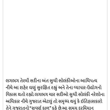
લગભગ તેરમી સદીના અંત સુધી સોલંકીઓના આધિપત્ય
નીચે આ શહેર ઘણું સુરક્ષિત રહ્યું અને તેના વ્યાપાર-ઉદ્યોગનો
વિકાસ થતો રહ્યો. લગભગ ચાર સદીઓ સુધી સોલંકી નરેશોના
અધિકાર નીચે ગુજરાત એટલું તો સમૃધ્ધ થયું કે ઇતિહાસકારો
તેને ગુજરાતનો “સુવર્ણ કાળ” કહે છે.આ સમય દરમિયાન