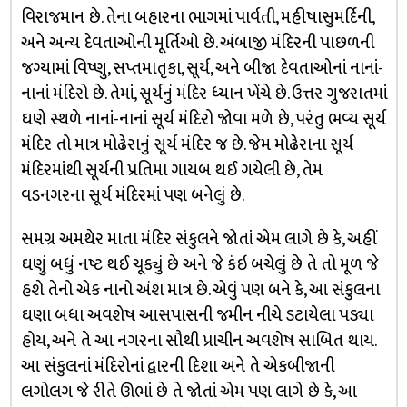
વિરાજમાન છે. તેના બહારના ભાગમાં પાર્વતી, મહીષાસુમર્દિની,
અને અન્ય દેવતાઓની મૂર્તિઓ છે. અંબાજી મંદિરની પાછળની
જગ્યામાં વિષ્ણુ, સપ્તમાતૃકા, સૂર્ય, અને બીજા દેવતાઓનાં નાનાં-
નાનાં મંદિરો છે. તેમાં, સૂર્યનું મંદિર ધ્યાન ખેંચે છે. ઉત્તર ગુજરાતમાં
ઘણે સ્થળે નાનાં-નાનાં સૂર્ય મંદિરો જોવા મળે છે, પરંતુ ભવ્ય સૂર્ય
મંદિર તો માત્ર મોઢેરાનું સૂર્ય મંદિર જ છે. જેમ મોઢેરાના સૂર્ય
મંદિરમાંથી સૂર્યની પ્રતિમા ગાયબ થઈ ગયેલી છે, તેમ
વડનગરના સૂર્ય મંદિરમાં પણ બનેલું છે.
સમગ્ર અમથેર માતા મંદિર સંકુલને જોતાં એમ લાગે છે કે, અહીં
ઘણું બધું નષ્ટ થઈ ચૂક્યું છે અને જે કંઇ બચેલું છે તે તો મૂળ જે
હશે તેનો એક નાનો અંશ માત્ર છે. એવું પણ બને કે, આ સંકુલના
ઘણા બધા અવશેષ આસપાસની જમીન નીચે ડટાયેલા પડ્યા
હોય, અને તે આ નગરના સૌથી પ્રાચીન અવશેષ સાબિત થાય.
આ સંકુલનાં મંદિરોનાં દ્વારની દિશા અને તે એકબીજાની
લગોલગ જે રીતે ઊભાં છે તે જોતાં એમ પણ લાગે છે કે, આ