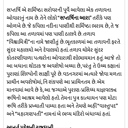
સપ્તર્ષિ એ શર્મિષ્ઠા સરોવરની પૂર્વે આવેલા એક તળાવના
ઓવારાનું નામ છે. તેને લોકો “
સપ્તર્ષિના આરા
” તરીકે પણ
ઓળખે છે. જે કપિલા નદીના પાણીથી શર્મિષ્ઠા ભરાય છે, તે જ
કપિલા આ તળાવમાં પણ પાણી ઠાલવે છે. તળાવ
“વિશ્વામિત્રી”ના નામે જાણીતું છે. ભૂતકાળમાં આ તળાવની ફરતે
સુંદર મહાલયો અને દેવાલયો હતાં. તળાવ ચોમેર સુંદર
કોતરણીવાળા પત્થરોના ઓવારાથી શોભાયમાન હતું. આજે તો
આ બધાના થોડાક જ અવશેષો બચ્યા છે, પરંતુ તે ઉચ્ચ કક્ષાનાં
પુરાણાં શિલ્પોની સાક્ષી પૂરે છે. વડનગરમાં અત્યારે જોવા મળતા
પ્રાચીન અવશેષોમાં, નિઃશંકપણે આ પ્રાચિનતમ છે. એમ
માનવામાં આવે છે કે, આ જગ્યાએ પુરાણ-પ્રસિધ્ધ યાજ્ઞવલ્ક્ય
ઋષિનો આશ્રમ આવેલો હતો. તેમના પુત્ર કાત્યાયન પણ મોટા
ઋષિ તરીકે પ્રખ્યાતી પામ્યા હતા અને તેમણે અહીં “વાસ્તુપદ”
અને “મહાગણપતી” નામનાં બે ભવ્ય મંદિરો બંધાવ્યાં હતાં.
આનર્ત પ્રદેશની રાજધાની
———-