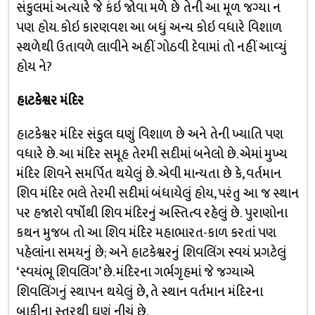
સંકુલમાં અત્યારે જે કંઇ જોવા મળે છે તેની આ મૂળ જગ્યા ન
પણ હોય. કોઇ કારણવશ આ બધું અન્ય કોઇ વધારે વિશાળ
સ્થળેથી ઉતાવળે લાવીને અહીં ગોઠવી દેવામાં તો નહીં આવ્યું
હોય ને?
હાટકેશ્વર મંદિર
હાટકેશ્વર મંદિર સંકુલ ઘણું વિશાળ છે અને તેની ખ્યાતિ પણ
વધારે છે. આ મંદિર સમૂહ તેરમી સદીમાં બનેલો છે. એમાં મુખ્ય
મંદિર શિવને સમર્પિત થયેલું છે. એવી માન્યતા છે કે, વર્તમાન
શિવ મંદિર ભલે તેરમી સદીમાં બંધાયેલું હોય, પરંતુ આ જ સ્થાન
પર હજારો વર્ષોથી શિવ મંદિરનું અસ્તિત્વ રહેલું છે. પુરાણોના
કથન મુજબ તો આ શિવ મંદિર મહાભારત-કાળ કરતાં પણ
પહેલાંના સમયનું છે; અને હાટકેશ્વરનું શિવલિંગ સ્વયં પ્રગટેલું
‘સ્વયંભૂ શિવલિંગ’ છે. મંદિરના ગર્ભગૃહમાં જે જગ્યાએ
શિવલિંગનું સ્થાપન થયેલું છે, તે સ્થાન વર્તમાન મંદિરના
બાકીના સ્તરથી ઘણું નીચું છે.