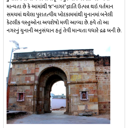
માન્યતા છે કે આમાંથી જ ‘નાગર’ જ્ઞાતિ ઉત્પન્ન થઇ. વર્તમાન
સમયમાં થયેલા પુરાતત્વીય ખોદકામમાંથી યુનાનમાં બનેલી
કેટલીક વસ્તુઓના અવશેષો મળી આવ્યા છે. હવે તો આ
નગરનું યુનાની અનુસંધાન હતું તેવી માન્યતા વધારે દ્રઢ બની છે.