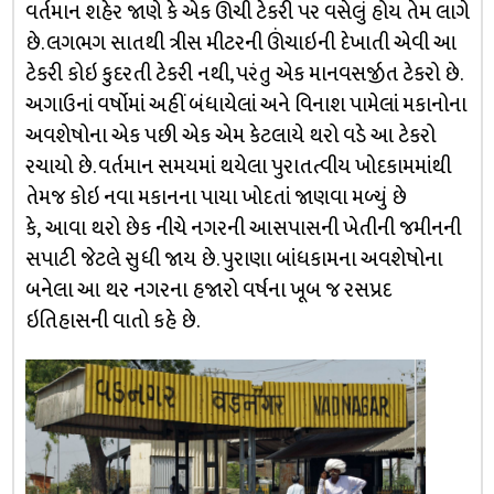
વર્તમાન શહેર જાણે કે એક ઊંચી ટેકરી પર વસેલું હોય તેમ લાગે
છે. લગભગ સાતથી ત્રીસ મીટરની ઊંચાઇની દેખાતી એવી આ
ટેકરી કોઇ કુદરતી ટેકરી નથી, પરંતુ એક માનવસર્જીત ટેકરો છે.
અગાઉનાં વર્ષોમાં અહીં બંધાયેલાં અને વિનાશ પામેલાં મકાનોના
અવશેષોના એક પછી એક એમ કેટલાયે થરો વડે આ ટેકરો
રચાયો છે. વર્તમાન સમયમાં થયેલા પુરાતત્વીય ખોદકામમાંથી
તેમજ કોઇ નવા મકાનના પાયા ખોદતાં જાણવા મળ્યું છે
કે, આવા થરો છેક નીચે નગરની આસપાસની ખેતીની જમીનની
સપાટી જેટલે સુધી જાય છે. પુરાણા બાંધકામના અવશેષોના
બનેલા આ થર નગરના હજારો વર્ષના ખૂબ જ રસપ્રદ
ઇતિહાસની વાતો કહે છે.