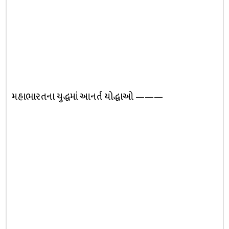
મહાભારતના યુદ્ધમાં આનર્ત યોદ્ધાઓ ———