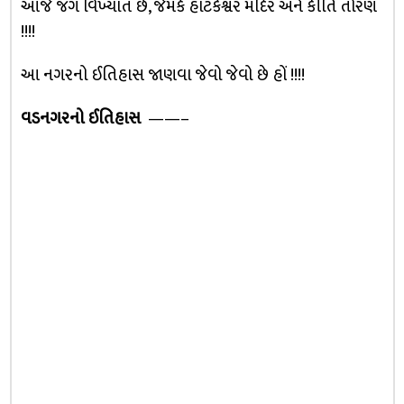
આજે જગ વિખ્યાત છે, જેમકે હાટકેશ્વર મંદિર અને કીર્તિ તોરણ
!!!!
આ નગરનો ઈતિહાસ જાણવા જેવો જેવો છે હોં !!!!
વડનગરનો ઈતિહાસ
——–