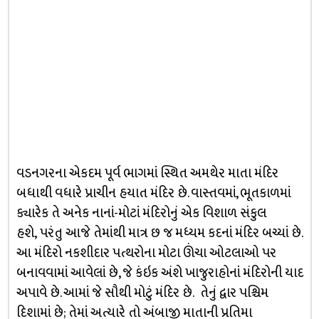
વડનગરના એકદમ પૂર્વ ભાગમાં સ્થિત અમથેર માતા મંદિર
બધાથી વધારે પ્રાચીન હયાત મંદિર છે. વાસ્તવમાં, ભૂતકાળમાં
ક્યારેક તે અનેક નાનાં-મોટાં મંદિરોનું એક વિશાળ સંકુલ
હશે, પરંતુ આજે તેમાંથી માત્ર છ જ મધ્યમ કદનાં મંદિર બચ્યાં છે.
આ મંદિરો નકશીદાર પત્થરોના મોટા ઊંચા ઓટલાઓ પર
બનાવવામાં આવેલાં છે, જે કંઇક અંશે ખાજુરાહોનાં મંદિરોની યાદ
અપાવે છે. આમાં જે સૌથી મોટું મંદિર છે. તેનું દ્વાર પશ્ચિમ
દિશામાં છે; તેમાં અત્યારે તો અંબાજી માતાની પ્રતિમા