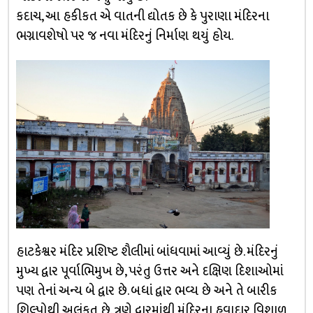
કદાચ, આ હકીકત એ વાતની દ્યોતક છે કે પુરાણા મંદિરના
ભગ્નાવશેષો પર જ નવા મંદિરનું નિર્માણ થયું હોય.
હાટકેશ્વર મંદિર પ્રશિષ્ટ શૈલીમાં બાંધવામાં આવ્યું છે. મંદિરનું
મુખ્ય દ્વાર પૂર્વાભિમુખ છે, પરંતુ ઉત્તર અને દક્ષિણ દિશાઓમાં
પણ તેનાં અન્ય બે દ્વાર છે. બધાં દ્વાર ભવ્ય છે અને તે બારીક
શિલ્પોથી અલંકૃત છે. ત્રણે દ્વારમાંથી મંદિરના હવાદાર વિશાળ