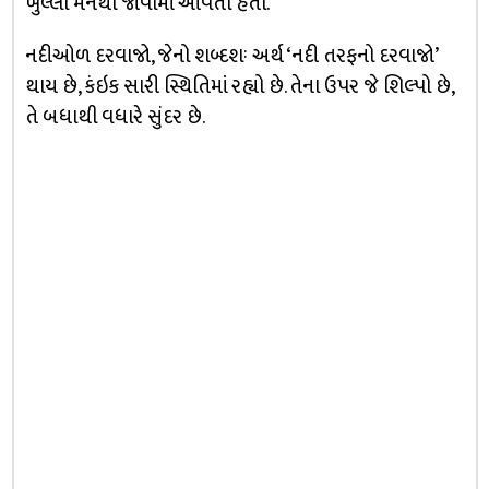
ખુલ્લા મનથી જોવામાં આવતી હતી.
નદીઓળ દરવાજો, જેનો શબ્દશઃ અર્થ ‘નદી તરફનો દરવાજો’
થાય છે, કંઇક સારી સ્થિતિમાં રહ્યો છે. તેના ઉપર જે શિલ્પો છે,
તે બધાથી વધારે સુંદર છે.