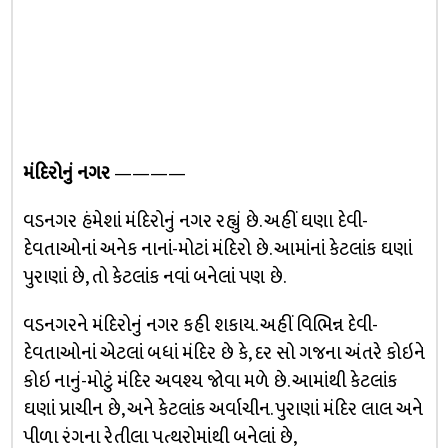
મંદિરોનું નગર
————
વડનગર હંમેશાં મંદિરોનું નગર રહ્યું છે. અહીં ઘણા દેવી-
દેવતાઓનાં અનેક નાનાં-મોટાં મંદિરો છે. આમાંનાં કેટલાંક ઘણાં
પુરાણાં છે, તો કેટલાંક નવાં બનેલાં પણ છે.
વડનગરને મંદિરોનું નગર કહી શકાય. અહીં વિભિન્ન દેવી-
દેવતાઓનાં એટલાં બધાં મંદિર છે કે, દર સો ગજના અંતરે કોઇને
કોઇ નાનું-મોટું મંદિર અવશ્ય જોવા મળે છે. આમાંથી કેટલાંક
ઘણાં પ્રાચીન છે, અને કેટલાંક અર્વાચીન. પુરાણાં મંદિર લાલ અને
પીળા રંગના રેતીલા પત્થરોમાંથી બનેલાં છે,