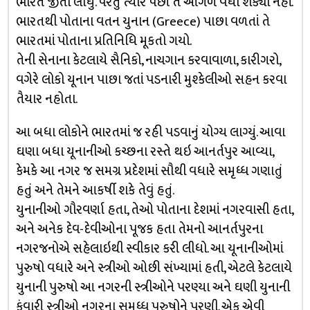
ભારત જીતી લીધું. પરંતુ ત્યાર પછી તે આગળ વધી શક્યો નહીં.
ભારતથી પોતાના વતન યુનાન (Greece) પાછા વળતાં તે
ભારતમાં પોતાના પ્રતિનિધિ મૂકતો ગયો.
તેની સેનાના કેટલાયે સૈનિકો, નાચગાન કરવાવાળા, કારીગરો,
વગેરે લોકો યૂનાન પાછા જતાં પડનારી મુશ્કેલીઓ સહન કરવા
તૈયાર નહોતા.
આ બધા લોકોને ભારતમાં જ રહી પડવાનું યોગ્ય લાગ્યું. આવા
ઘણા બધા યૂનાનીઓ કચ્છના રસ્તે થઇ આનર્તપુર આવ્યા,
કેમકે આ નગર જ સમગ્ર પ્રદેશમાં સૌથી વધારે સમૃધ્ધ ગણાતું
હતું અને તેમને આકર્ષી શકે તેવું હતું.
યુનાનીઓ ગૌરવર્ણા હતા, તેઓ પોતાના દેશમાં નગરવાસી હતા,
અને અનેક દેવ-દેવીઓના પૂજક હતા તેમનો આનર્તપુરના
નગરજનોએ સહેલાઇથી સ્વીકાર કરી લીધો. આ યૂનાનીઓમાં
પુરુષો વધારે અને સ્ત્રીઓ ઓછી સંખ્યામાં હતી, એટલે કેટલાયે
યુનાની પુરુષો આ નગરની સ્ત્રીઓને પરણ્યા અને ઘણી યુનાની
કુંવારી સ્ત્રીઓ નગરના સમૃધ્ધ પુરુષોને પરણી. એક એવી