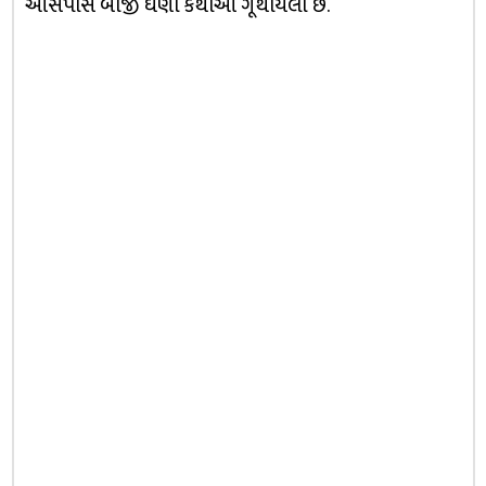
આસપાસ બીજી ઘણી કથાઓ ગૂંથાયેલી છે.