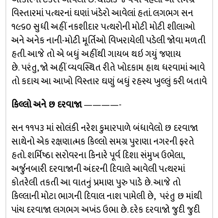
વિસ્તારમાં પત્થરનાં ઘણાં ખંડેરો આવેલાં હતાં. લગભગ સન
૧૯૬૦ સુધી અહીં નકશીદાર પત્થરોની મોટી મોટી શીલાઓ
અને અનેક નાની-મોટી મૂર્તિઓ વિખરાયેલી પડેલી જોવા મળતી
હતી. આજે તો એ બધું અહીંથી ગાયબ થઇ ગયું જણાય
છે. પરંતુ, જો અહીં વ્યવસ્થિત રીતે ખોદકામ હાથ ધરવામાં આવે
તો કદાચ આ આખો વિસ્તાર ઘણું બધું રહસ્ય ખુલ્લું કરી બતાવે
કિલ્લો અને છ દરવાજા
————-
સન ૧૧૫૩ માં સોલંકી નરેશ કુમારપાળે બંધાવેલો છ દરવાજા
સાથેનો એક રક્ષણાત્મક કિલ્લો સમગ્ર પુરાણા નગરની ફરતે
હતો. શર્મિષ્ઠા સરોવરના કિનારે પૂર્વ દિશા સંમુખ ઉભેલા,
અર્જુનબારી દરવાજાની અંદરની દિવાલે આવેલી પત્થરમાં
કોતરેલી તકતી આ વાતનું પ્રમાણ પુરુ પાડે છે. આજે તો
કિલ્લાની મોટા ભાગની દિવાલ નાશ પામેલી છે, પરંતુ છ માંથી
પાંચ દરવાજા લગભગ અખંડ ઉભા છે. દરેક દરવાજો જુદી જુદી