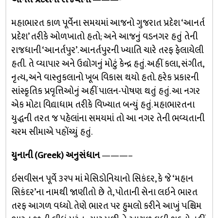
મહાભારત કાળ પૂર્વેના સમયમાં આજનો ગુજરાત પ્રદેશ ‘આનર્ત
પ્રદેશ’ તરીકે ઓળખાતો હતો; અને આજનું વડનગર હતું તેની
રાજધાની ‘આનર્તપુર’. આનર્તપુરની ખ્યાતિ ચારે તરફ ફેલાયેલી
હતી. તે વ્યાપાર અને ઉદ્યોગનું મોટું કેન્દ્ર હતું. અહીં કલા, સંગીત,
નૃત્ય, અને વાસ્તુકલાનો ખૂબ વિકાસ થયો હતો. હરેક પ્રકારની
સાંસ્કૃતિક પ્રવૃત્તિઓનું અહીં પાલન-પોષણ થતું હતું. આ નગર
એક મોટા વિદ્યાધામ તરીકે વિખ્યાત બન્યું હતું. મહાભારતના
યુદ્ધની તરત જ પહેલાંના સમયમાં તો આ નગર તેની ભવ્યતાની
ચરમ સીમાએ પહોંચ્યું હતું.
યુનાની (Greek) અનુસંધાન
———–
ઇસવીસન પૂર્વે ૩૨૫ માં મેસિડોનિયાનો સિકંદર, કે જે ‘મહાન
સિકંદર’ના નામથી જાણીતો છે તે, પોતાની સેના લઇને ભારત
તરફ આગળ વધ્યો. તેણે ભારત પર હુમલો કરીને આખું પશ્ચિમ