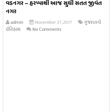
વડનગર – હરપ્પાથી આજ સુધી સતત જીવંત
નગર
admin
November 27, 2017
ગુજરાતનો
ઇતિહાસ
No Comments