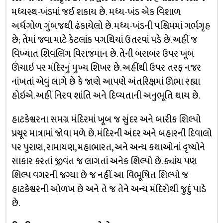
મધ્યસ્થ-ખંડમાં જઈ શકાય છે. મધ્ય-ખંડ એક વિશાળ
અર્ધગોળ ગુંબજથી ઢંકાયેલો છે. મધ્ય-ખંડની પશ્ચિમમાં ગર્ભગૃહ
છે; તેમાં જવા માટે કેટલાંક પગથિયાં ઉતરવાં પડે છે. અહીં જ
વિખ્યાત શિવલિંગ વિરાજમાન છે. તેની બરાબર ઉપર ખૂબ
ઊંચાઇ પર મંદિરનું મુખ્ય શિખર છે. અહીંથી ઉપર તરફ નજર
નાંખતાં એવું લાગે છે કે જાણે આપણે અંતરિક્ષમાં ઊભા રહ્યા
હોઇએ. અહીં નિરવ શાંતિ અને દિવ્યતાની અનુભૂતિ થાય છે.
હાટકેશ્વરના સમગ્ર મંદિરમાં ખૂબ જ સુંદર અને બારીક શિલ્પો
પ્રચૂર માત્રામાં જોવા મળે છે. મંદિરની અંદર અને બહારની દિવાલો
પર પુરાણ, રામાયણ, મહાભારત, અને અન્ય કથાઓનાં દૃષ્યોને
સાકાર કરતાં જીવંત જ લાગતાં અનેક શિલ્પો છે. ક્યાંય પણ
શિલ્પ વગરની જગ્યા છે જ નહીં. આ વિભૂષિત શિલ્પો જ
હાટકેશ્વરની ઓળખ છે અને તે જ તેને અન્ય મંદિરોથી જુદું પાડે
છે.