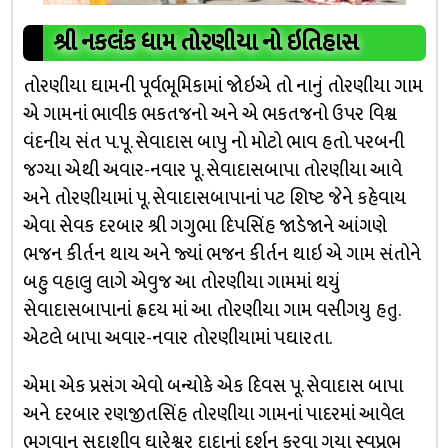
શ્રી નકલંક ધામ તોરણીયા નો ઇતિહાસ
તોરણીયા ઘામની પૂર્વભૂ‍મ‍િકામાં જોઇએ તો નાનું તોરણીયા ગામ
એ ગામનાં ભાવીક ભકતજનો અને એ ભકતજનો ઉપર વ‍િશ્વ
વંદનીય સંત પ.પૂ. સેવાદાસ બાપુ નો મોટો ભાવ હતો. પરબની
જગ્‍યા એથી અવાર-નવાર પૂ. સેવાદાસબાપા તોરણીયા આવે
અને તોરણીયામાં પૂ. સેવાદાસબાપાનાં પટ શ‍િષ્ટ જેને કહેવાય
એવા સેવક દરબાર શ્રી ગગુભા દ‍િપસ‍િંહ જાડેજાને આંગણે
ભજન કીર્તન થાય અને જ્યાં ભજન કીર્તન થાઇ એ ગામ સંતોને
બહુ વહાલુ લાગે એવુજ આ તોરણીયા ગામમાં થયું
સેવાદાસબાપાનાં હ્વદય માં આ તોરણીયા ગામ વસીગયુ હતુ.
એટલે બાપા અવાર-નવાર તોરણીયામાં પઘારતા.
એમા એક પ્રસંગ એવો બન્‍યોકે એક દ‍િવસ પૂ. સેવાદાસ બાપા
અને દરબાર રણજીતસ‍િંહ તોરણીયા ગામનાં પાદરમાં આવેલ
ભગવાન સદાશીવ ઘારેશ્વર દાદાનાં દર્શન કરવા ગયા સ્વપ્રભુ