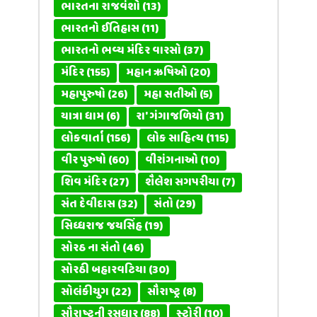
ભારતના રાજવંશો
(13)
ભારતનો ઈતિહાસ
(11)
ભારતનો ભવ્ય મંદિર વારસો
(37)
મંદિર
(155)
મહાન ઋષિઓ
(20)
મહાપુરુષો
(26)
મહા સતીઓ
(5)
યાત્રા ધામ
(6)
રા' ગંગાજળિયો
(31)
લોકવાર્તા
(156)
લોક સાહિત્ય
(115)
વીર પુરુષો
(60)
વીરાંગનાઓ
(10)
શિવ મંદિર
(27)
શૈલેશ સગપરીયા
(7)
સંત દેવીદાસ
(32)
સંતો
(29)
સિધ્ધરાજ જયસિંહ
(19)
સોરઠ ના સંતો
(46)
સોરઠી બહારવટિયા
(30)
સોલંકીયુગ
(22)
સૌરાષ્ટ્ર
(8)
સૌરાષ્ટ્રની રસધાર
(88)
સ્ટોરી
(10)