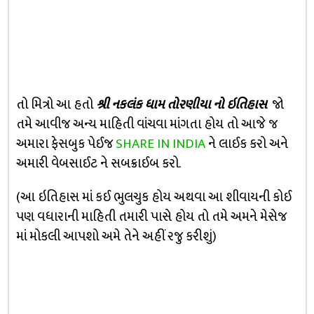
તો મિત્રો આ હતો
શ્રી નકલંક ધામ તોરણીયા નો ઇતિહાસ
જો
તમે આવીજ અન્ય માહિતી વાંચવા માંગતા હોય તો આજે જ
અમારા ફેસબુક પેઈજ
SHARE IN INDIA
ને લાઈક કરો અને
અમારી વેબસાઈટ ને સબક્રાઈબ કરો.
(આ ઇતિહાસ માં કઈ ભુલચુક હોય અથવા આ શીવાયની કોઈ
પણ વધારાની માહિતી તમારી પાસે હોય તો તમે અમને મેસેજ
માં મોકલી આપશો અમે તેને અહીં રજુ કરીશું)