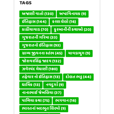
TAGS
અજાણી વાતો
(130)
અષ્ટવિનાયક
(9)
ઈતિહાસ
(144)
કરણ ઘેલો
(16)
કાઠીયાવાડ
(70)
કુરબાનીની કથાઓ
(20)
ગુજરાતની ગરિમા
(33)
ગુજરાતનો ઇતિહાસ
(93)
ગ્રામ્ય જીવનના સ્તંભ
(45)
ચાવડાયુગ
(9)
જોરાવરસિંહ જાદવ
(132)
ઝવેરચંદ મેઘાણી
(180)
તહેવાર નો ઇતિહાસ
(13)
દોલત ભટ્ટ
(44)
ધાર્મિક
(13)
નવદુર્ગા
(9)
નાનાભાઈ જેબલિયા
(37)
પાળિયા કથા
(75)
ભગવાન
(16)
ભારતનાં અદભૂત શિલ્પો
(9)