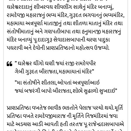
ઘારેશ્વરદાદાનું શીખરવઘ શીવલીંગ સાથેનું મંદ‍િર બનાવ્‍યું,
રામદેવજી મહારાજનું ભવ્‍ય મંદ‍િર, ગુરૂદત ભગવાનનું ભવ્‍યમંદ‍િર,
મહામાયા અન્નપૂર્ણા માતાજીનું તથા શીતળા માતાનું મંદ‍િર તથા
સંતોષીમાતાનું અને ગણપત‍ીબાપા તથા હનુમાનજી મહારાજનું
મંદ‍િર બનાવ્‍યું પૂ.દાદાગુરૂ સેવાદાસબાપાની ચરણ પાદુકા
પઘરાવી અને દેવોની પ્રાણપ્રત‍િષ્ઠાનો મહોત્‍સવ ઉજવ્‍યો.
” ઘારેશ્વર ઘીંગો ઘણી જયાં રાજી રામદેવપીર
ગેબી ગુરૂદત બીરાજતા, મહામાયાનાં મંદ‍િર”
”મા સંતોષીને શીતલા, ઓપતાં અન્નપૂર્ણાઆઇ
જયાં બજરંગી બાપો બીરાજતા, શોભે સુઢાળો સુખદાઇ”
પ્રાણપ્રત‍િષ્ઠા વખતેજ ભાવીક ભકતોને પેલાજ પરચો થયો. મૂર્ત‍િ
પ્રત‍િષ્ઠા વખતે રામદેવજીમારાજ ની મૂર્ત‍િને ન‍િજમંદ‍િરમાં જવા
માટે અડચણ આડી આવતી હતી તરતજ પૂ. રાજેન્‍દ્રદાસબાપાએ