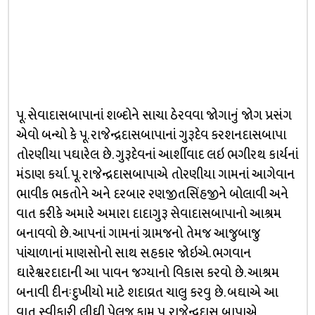
પૂ. સેવાદાસબાપાનાં શબ્દોને સાચા ઠેરવવા જોગાનું જોગ પ્રસંગ
એવો બન્‍યો કે પૂ. રાજેન્‍દ્રદાસબાપાનાં ગુરૂદેવ કરશનદાસબાપા
તોરણીયા પઘારેલ છે. ગુરૂદેવનાં આર્શીવાદ લઇ ભગીરથ કાર્યનાં
મંડાણ કર્યા. પૂ. રાજેન્‍દ્રદાસબાપાએ તોરણીયા ગામનાં આગેવાન
ભાવીક ભકતોને અને દરબાર રણજીતસ‍િંહજીને બોલાવી અને
વાત કરીકે અમારે અમારા દાદાગુરૂ સેવાદાસબાપાનો આશ્રમ
બનાવવો છે. આપનાં ગામનાં ગ્રામજનો તેમજ આજુબાજુ
પાંચાળાનાં માણસોનો સાથ સહકાર જોઇએ. ભગવાન
ઘારેશ્વરદાદાની આ પાવન જગ્‍યાનો વ‍િકાસ કરવો છે. આશ્રમ
બનાવી દીનઃદુખીયો માટે શદાવ્રત ચાલુ કરવુ છે. બઘાએ આ
વાત સ્‍વીકારી લીઘી પેલુજ કામ પૂ. રાજેન્‍દ્રદાસ બાપાએ