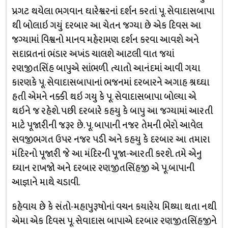
પ્રગટ થયેલા ભગવાન ઘારેશ્વરનાં દર્શન કરતાં પૂ. સેવાદાસબાપા
થી બોલાઇ ગયું દરબાર આ ચેતન જગ્‍યા છે એક દ‍િવસ આ
જગ્‍યામાં વ‍િશ્વનો માનવ મહેરામણ દર્શન કરવા આવશે અને
સદાવ્રતનાં ભંડાર અખંડ ચાલશે આટલી વાત જયાં
રણજીતસ‍િંહ બાપુએ સાંભળી ત્‍યાતો આનંદમાં આવી ગયા
કારણકે પૂ. સેવાદાસબાપાનાં ભજનમાં દરબારને અગાહ શ્રઘ્‍ઘા
હતી એમને નક્કી થઇ ગયુ કે પૂ. સેવાદાસબાપા બોલ્‍યા એ
થઇને જ રહેશે. પછી દરબારે કહયુ કે બાપુ આ જગ્‍યામાં આરતી
માટે પૂજારીની જરૂર છે. પૂ. બાપાની નજર તેમની ભેરો આવેલ
સવજીભગત ઉપર નજર પડી અને કહયુ કે દરબાર આ તમારા
મંદ‍િરનો પૂજારી જે આ મંદ‍િરની પૂજા-આરતી કરશે. તમે એનુ
ઘ્‍યાન રાખજો અને દરબાર રણજીતસ‍િંહજી એ પૂ.બાપાની
આજ્ઞાને માથે ચડાવી.
કહેવાય છે કે સંતો-મહાપુરૂષોનાં વચન કયારેય મિથ્યા થતા નથી
એમા એક દ‍િવસ પૂ. સેવાદાસ બાપાએ દરબાર રણજીતસ‍િંહજીને