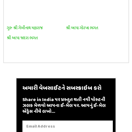
ગુરુ શ્રી ગેબીનાથ મહારાજ
શ્રી આપા ગોરખા ભગત
શ્રી આપા જાદરા ભગત
અમારી વેબસાઈટને સબસ્ક્રાઇબ કરો
Share in India પર પ્રસ્તુત થતી નવી પોસ્ટની
ઝલક મેળવો આપના ઈ-મેલ પર. આપનું ઈ-મેલ
એડ્રેસ નીચે લખો...
Email
Address