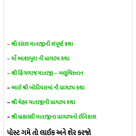
–
શ્રી રાંદલ માતાજીની સંપૂર્ણ કથા
–
માઁ આશાપુરા ની પ્રાગટ્ય કથા
–
શ્રી હિંગળાજ માતાજી – બલૂચિસ્તાન
–
આઈ શ્રી ખોડીયારમાં ની પ્રાગટ્ય કથા
–
શ્રી ચેહર માતાજીની પ્રાગટ્ય કથા
–
શ્રી બ્રહ્માણી માતાજીના પ્રાગટ્યનો ઈતિહાસ
પોસ્ટ ગમે તો લાઈક અને શેર કરજો