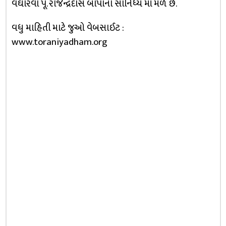
વઘારવા પૂ. રાજેન્‍દ્રદાસ બાપાના સાનિધ્ય માં મળે છે.
વધુ માહિતી માટે જુઓ વેબસાઈટ :
www.toraniyadham.org