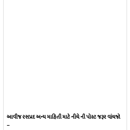
આવીજ રસપ્રદ અન્ય માહિતી માટે નીચે ની પોસ્ટ જરૂર વાંચજો
–