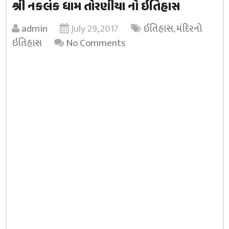
શ્રી નકલંક ધામ તોરણીયા નો ઇતિહાસ
admin
July 29, 2017
ઈતિહાસ
,
મંદિરનો
ઇતિહાસ
No Comments