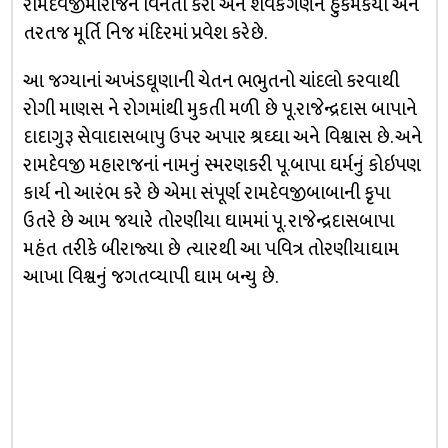
રામદેવજીમારાજને વ‍િનંતી કરી અને શેવકગણને હુકમકર્યો અને
તરતજ મૂર્ત‍િ ન‍િજ મંદ‍િરમાં પ્રવેશ કરેછે.
આ જગ્‍યાનાં અખંડઘૂણાની ચેતન ભભુતનો ચાંદલો કરવાથી
રોગી માણસ ને રોગમાંથી મુકતી મળી છે પૂ.રાજેન્‍દ્રદાસ બાપાને
દાદાગુરૂ સેવાદાસબાપુ ઉપર અપાર શ્રઘ્‍ઘા અને વ‍િશ્વાસ છે. અને
રામદેવજી મહારાજનાં નામનું સ્‍મરણકરી પૂ.બાપા ઘર્મનું કોઇપણ
કાર્ય નો આરંભ કરે છે એમા સંપૂર્ણ રામદેવજીબાબાની કૃપા
ઉતરે છે આમ જયારે તોરણીયા ઘામમાં પૂ. રાજેન્‍દ્રદાસબાપા
મહંત તરીકે બીરાજ્યા છે ત્‍યારથી આ પવ‍િત્ર તોરણીયાઘામ
આખા વ‍િશ્વનું જગતવ્‍યાપી ઘામ બન્‍યુ છે.