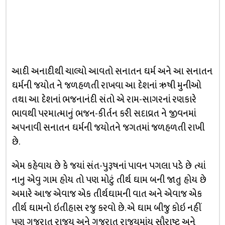
આદી અનાદ‍ીથી ચાલ્‍યો આવતો સનાતન ઘર્મ અને આ સનાતન
ઘર્મની જયોત ને જળહળતી રાખવા આ દેશનાં ઋષી મુનીઓ
તથા આ દેશનાં ભજનાનંદી સંતો એ રામ-સાગરનાં રણકારે
ભાવથી પરમાત્‍માનું ભજન-કીર્તન કરી સદાવ્રત ને જીવનમાં
અપનાવી સનાતન ઘર્મની જયોતને જગતમાં જળહળતી રાખી
છે.
એમ કહેવાય છે કે જયાં સંત-પુરૂષનાં પાવન પગલા પડે છે ત્‍યાં
નાનુ એવુ ગામ હોય તો પણ મોટું તીર્થ ઘામ બની જાતુ હોય છે
અમારે આજ એવાજ એક તીર્થઘામની વાત અને એવાજ એક
તીર્થ ઘામનો ઇતીહાસ રજુ કરવો છે. એ ઘામ બીજુ કોઇ નહીં
પણ ગુજરાત રાજય અને ગુજરાત રાજયમાંય સૌરાષ્ટ્ર અને