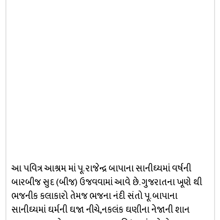
આ પવિત્ર આશ્રમ માં પૂ. રાજેન્‍દ્ર બાપાના સાનીઘ્‍યમાં વર્ષની
બારબીજ સુદ (બીજ) ઉજવવામાં આવે છે. ગુજરાતના ખૂણે થી
ભજનીક કલાકારો તેમજ ભજના નંદી સંતો પૂ. બાપાના
સાનીઘ્‍યમાં ઘર્મની ઘજા નીચે,નકલંક ઘણીના નેજાની શાન