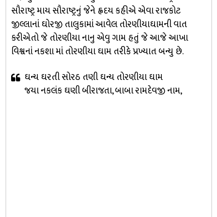
સૌરાષ્ટ્ર માય સૌરાષ્ટ્રનું જેને હ્વદય કહીએ એવા રાજકોટ
જીલ્લાનાં ઘોરજી તાલુકામાં આવેલ તોરણીયાઘામની વાત
કરીએતો જે તોરણીયા નાનુ એવુ ગામ હતું જે આજે આખા
વ‍િશ્વનાં નકશા માં તોરણીયા ઘામ તરીકે પ્રખ્‍યાત બન્‍યુ છે.
ઘન્‍ય ઘરતી સોરઠ તણી ઘન્‍ય તોરણીયા ઘામ
જયા નકલંક ઘણી બીરાજતા, બાબા રામદેવજી નામ,