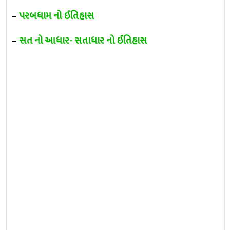
–
પરબધામ નો ઈતિહાસ
–
સત નો આધાર- સતાધાર નો ઈતિહાસ