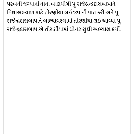
પરબની જગ્‍યાનાં નાના બાલયોગી પૂ. રાજેશ્રન્‍દ્રદાસબાપાને
વ‍િદ્યાઅભ્‍યાશ માટે તોરણીયા લઇ જવાની વાત કરી અને પૂ.
રાજેન્‍દ્રદાસબાપાને બાલ્‍યાવસ્‍થામાં તોરણીયા લઇ આવ્‍યા. પૂ.
રાજેન્‍દ્રદાસબાપાએ તોરણીયામાં ઘો-12 સુઘી અભ્‍યાશ કર્યો.