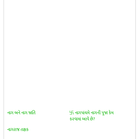
નાગ અને નાગ જાતિ
卐 નાગપાંચમે નાગની પૂજા કેમ
કરવામાં આવે છે?
નાગરાજ તક્ષક