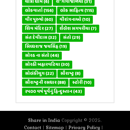
યાત્રા ધામ
(6)
રા' ગંગાજળિયો
(31)
લોકવાર્તા
(156)
લોક સાહિત્ય
(115)
વીર પુરુષો
(60)
વીરાંગનાઓ
(10)
શિવ મંદિર
(27)
શૈલેશ સગપરીયા
(7)
સંત દેવીદાસ
(32)
સંતો
(29)
સિધ્ધરાજ જયસિંહ
(19)
સોરઠ ના સંતો
(46)
સોરઠી બહારવટિયા
(30)
સોલંકીયુગ
(22)
સૌરાષ્ટ્ર
(8)
સૌરાષ્ટ્રની રસધાર
(88)
સ્ટોરી
(10)
૨૫૦૦ વર્ષ પૂર્વેનું હિન્દુસ્તાન
(43)
Share in India
Copyright © 2025.
Contact
Sitemap
Privacy Policy
|
|
|