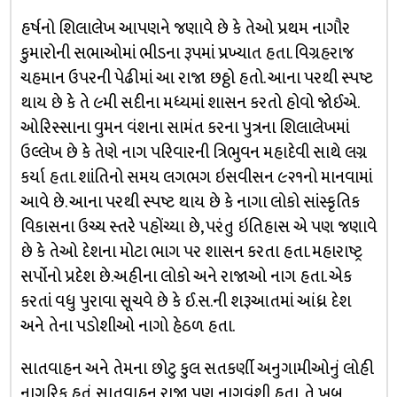
હર્ષનો શિલાલેખ આપણને જણાવે છે કે તેઓ પ્રથમ નાગૌર
કુમારોની સભાઓમાં ભીડના રૂપમાં પ્રખ્યાત હતા. વિગ્રહરાજ
ચહમાન ઉપરની પેઢીમાં આ રાજા છઠ્ઠો હતો. આના પરથી સ્પષ્ટ
થાય છે કે તે ૯મી સદીના મધ્યમાં શાસન કરતો હોવો જોઈએ.
ઓરિસ્સાના વુમન વંશના સામંત કરના પુત્રના શિલાલેખમાં
ઉલ્લેખ છે કે તેણે નાગ પરિવારની ત્રિભુવન મહાદેવી સાથે લગ્ન
કર્યા હતા. શાંતિનો સમય લગભગ ઇસવીસન ૯૨૧નો માનવામાં
આવે છે. આના પરથી સ્પષ્ટ થાય છે કે નાગા લોકો સાંસ્કૃતિક
વિકાસના ઉચ્ચ સ્તરે પહોંચ્યા છે, પરંતુ ઇતિહાસ એ પણ જણાવે
છે કે તેઓ દેશના મોટા ભાગ પર શાસન કરતા હતા. મહારાષ્ટ્ર
સર્પોનો પ્રદેશ છે.અહીના લોકો અને રાજાઓ નાગ હતા. એક
કરતાં વધુ પુરાવા સૂચવે છે કે ઈ.સ.ની શરૂઆતમાં આંધ્ર દેશ
અને તેના પડોશીઓ નાગો હેઠળ હતા.
સાતવાહન અને તેમના છોટુ કુલ સતકર્ણી અનુગામીઓનું લોહી
નાગરિક હતું. સાતવાહન રાજા પણ નાગવંશી હતા, તે ખૂબ