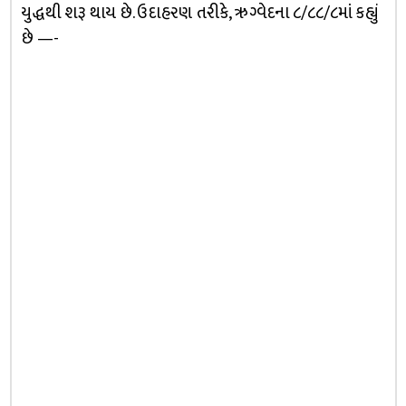
યુદ્ધથી શરૂ થાય છે. ઉદાહરણ તરીકે, ઋગ્વેદના ૮/૮૮/૮માં કહ્યું
છે —-