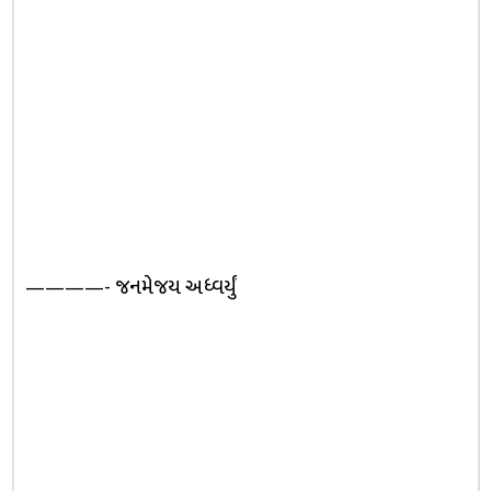
————- જનમેજય અધ્વર્યું