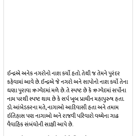
ઈન્દ્રએ અનેક નગરોનો નાશ કર્યો હતો. તેથી જ તેમને પુરંદર
કહેવામાં આવે છે. ઈન્દ્રએ જે નગરો અને સાપોનો નાશ કર્યો તેના
ઘણા પુરાવા ઋગ્વેદમાં મળે છે. તે સ્પષ્ટ છે કે ઋગ્વેદમાં સર્પોના
નામ પરથી સ્પષ્ટ થાય છે કે સર્પ ખૂબ પ્રાચીન મહાપુરુષ હતા.
ડો. આંબેડકરના મતે, નાગાઓ આદિવાસી હતા અને તમામ
ઇતિહાસ પણ નાગાઓ અને રાજવી પરિવારો વચ્ચેના ગાઢ
વૈવાહિક સંબંધોની સાક્ષી આપે છે.