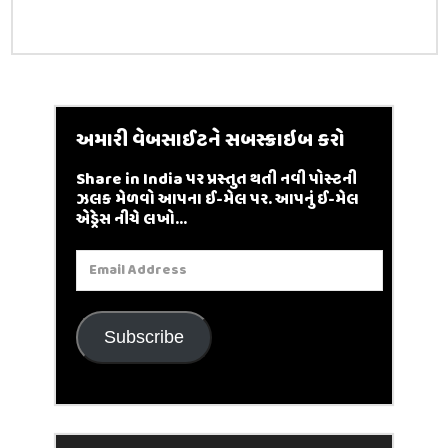
અમારી વેબસાઈટને સબસ્ક્રાઇબ કરો
Share in India પર પ્રસ્તુત થતી નવી પોસ્ટની
ઝલક મેળવો આપના ઈ-મેલ પર. આપનું ઈ-મેલ
એડ્રેસ નીચે લખો...
Email
Address
Subscribe