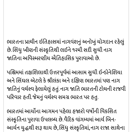
ભારતના પ્રાચીન ઇતિહાસમાં નાગવંશનું અનોખું યોગદાન રહેલું
છે. સિંધુ ખીણની સંસ્કૃતિથી લઈને ૧૨મી સદી સુધી નાગ
જાતિના અવિસ્મરણીય ઐતિહાસિક પુરાવાઓ છે.
પશ્ચિમમાં તક્ષશિલાથી ઉત્તરપૂર્વમાં આસામ સુધી ઈન્ડોનેશિયા
અને સિંઘલ એટલે કે શ્રીલંકા અને દક્ષિણ ભારતમાં પણ નાગ
જાતિનું વર્ચસ્વ ફેલાયેલું હતું. નાગ જાતિ ભારતની ટોચની રાજવી
પરિવાર હતી. જેમનું વર્ચસ્વ સમગ્ર ભારત પર હતુ.
ભારતમાં આર્યોના આગમન પહેલા હજારો વર્ષોની વિકસિત
સંસ્કૃતિના પુરાવા ઉપલબ્ધ છે. વૈદિક વાંગમ્યમાં આર્ય બિન-
આર્યન યુદ્ધથી શરૂ થાય છે, સિંધુ સંસ્કૃતિમાં, નાગ રાજા સાથેના