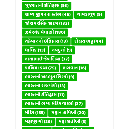
ગુજરાતનો ઇતિહાસ
(93)
ગ્રામ્ય જીવનના સ્તંભ
(45)
ચાવડાયુગ
(9)
જોરાવરસિંહ જાદવ
(132)
ઝવેરચંદ મેઘાણી
(180)
તહેવાર નો ઇતિહાસ
(13)
દોલત ભટ્ટ
(44)
ધાર્મિક
(13)
નવદુર્ગા
(9)
નાનાભાઈ જેબલિયા
(37)
પાળિયા કથા
(75)
ભગવાન
(16)
ભારતનાં અદભૂત શિલ્પો
(9)
ભારતના રાજવંશો
(13)
ભારતનો ઈતિહાસ
(11)
ભારતનો ભવ્ય મંદિર વારસો
(37)
મંદિર
(155)
મહાન ઋષિઓ
(20)
મહાપુરુષો
(26)
મહા સતીઓ
(5)