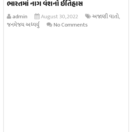
ભારતમાં નાગ વંશનો ઇતિહાસ
admin
August 30, 2022
અજાણી વાતો
,
જનમેજય અધ્વર્યુ
No Comments