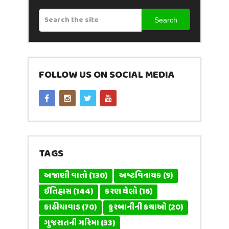
Search
FOLLOW US ON SOCIAL MEDIA
TAGS
અજાણી વાતો
(130)
અષ્ટવિનાયક
(9)
ઈતિહાસ
(144)
કરણ ઘેલો
(16)
કાઠીયાવાડ
(70)
કુરબાનીની કથાઓ
(20)
ગુજરાતની ગરિમા
(33)