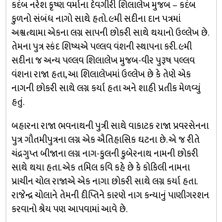
કદંબ નરેશ કૃષ્ણ વર્માના દેવગીરી શિલાલેખ મુજબ – કદંબ
કુળનો સંબંધ નાગો સાથે હતો. ૯મી સદીના દાન પત્રમાં
અશ્વત્થામા એકના લગ્ન સાપની છોકરી સાથે થયાનો ઉલ્લેખ છે.
તેમના પુત્ર સ્કંદ શિષ્યએ પલ્લવ વંશની સ્થાપના કરી. ૯મી
સદીના જ અન્ય પલ્લવ શિલાલેખ મુજબ-વીર પુરૂષ પલ્લવ
વંશના રાજા હતા, આ શિલાલેખમાં ઉલ્લેખ છે કે તેણે એક
નાગની છોકરી સાથે લગ્ન કર્યા હતા અને શાહી પ્રતીક મેળવ્યું
હતું.
બહારના રાજા ભવનાથની પુત્રી સાથે વાકાટક રાજા પ્રવરસેનના
પુત્ર ગૌતમીપુત્રના લગ્ન એક ઐતિહાસિક ઘટના છે. એ જ રીતે
ચંદ્રગુપ્ત બીજાના લગ્ન નાગ-કુલની કુબેરનાથ નામની છોકરી
સાથે થયા હતા. એક તમિલ કવિ કહે છે કે કોકિલી નામના
પ્રાચીન ચોલ રાજાએ એક નાગા છોકરી સાથે લગ્ન કર્યા હતા.
રાજેન્દ્ર ચોલાને તેમની દીપ્તિને કારણે નાગ કન્યાનું પાણીગરશન
કરવાનો શ્રેય પણ આપવામાં આવે છે.