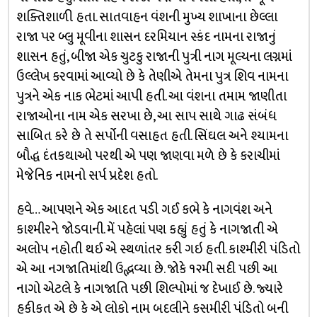
શક્તિશાળી હતા. સાતવાહન વંશની મુખ્ય શાખાના છેલ્લા
રાજા પર બ્લુ મૂવીના શાસન દરમિયાન સ્કંદ નામના રાજાનું
શાસન હતું, બીજા એક ચુટકુ રાજાની પુત્રી નાગ મૂલ્યના લગ્નમાં
ઉલ્લેખ કરવામાં આવ્યો છે કે તેણીએ તેમના પુત્ર શિવ નામના
પુત્રને એક નાક ભેટમાં આપી હતી. આ વંશના તમામ જાણીતા
રાજાઓના નામ એક સરખા છે, આ સાપ સાથે ગાઢ સંબંધ
સાબિત કરે છે તે સર્પોની વસાહત હતી. સિંઘલ અને શ્યામના
બૌદ્ધ દંતકથાઓ પરથી એ પણ જાણવા મળે છે કે કરાચીમાં
મેજેનિક નામનો સર્પ પ્રદેશ હતો.
હવે… આપણને એક આદત પડી ગઈ કભે કે નાગવંશ અને
કાશ્મીરને જોડવાની. મેં પહેલાં પણ કહ્યું હતું કે નાગજાતી એ
અલોપ નહોતી થઈ એ સ્થળાંતર કરી ગઇ હતી. કાશ્મીરી પંડિતો
એ આ નગજાતિમાંથી ઉદ્ભવ્યા છે. જોકે ૧૨મી સદી પછી આ
નાગો એટલે કે નાગજાતિ પછી શિલ્પોમાં જ દેખાઈ છે. જ્યારે
હકીકત એ છે કે એ લોકો નામ બદલીને કસમીરી પંડિતો બની