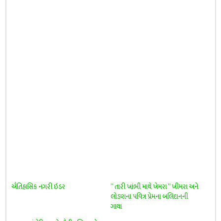
ઐતિહાસિક નગરી ઇડર
” તારી ખાંભી માથે ખેમરા ” ખીમરા અને
લોડણના પવિત્ર પ્રેમના બલિદાનની
ગાથા