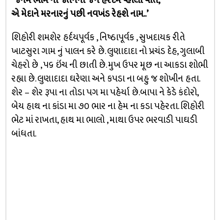
‘જનમ ભોમ ના જતનની જેને હરદમ વ્હાલી વાત,
એ મેદાને મરનારનું પછી નવખંડ રેહશે નામ..’
શિહોરી શમશેર હર્દયપૂર્વક , નિષ્ઠાપૂર્વક , સુખદાયક રીતે
ખાટસુરા ગામ નું પાલન કરે છે. લુણાદાદા નો પ્રચંડ દેહ, ગુલાબી
ચેહરો છે , ૫૬ ઇંચ ની છાતી છે. મુખ ઉપર મૂછ ના આકડા શોભી
રહ્યા છે. લુણાદાદા ઘરેણા અને કપડા ના બહુ જ શોખીન હતા.
શેર – શેર રૂપા ના તોડા પગ મા પહેર્યા છે.બાપા ને કેડે કંદોરો,
બેય હાથ ના કાંડા મા ૭૦ ભાર ના હેમ ના કડા પહેરતા. શિહોરી
ભેટ માં રાખતા, હાથ મા ભાલો , માથા ઉપર ભરવાડી પાઘડી
બાંધતા.