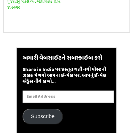
ગુજરાતનું પેરિસ અને ઐતીહાશિક શહેર
જામનગર
અમારી વેબસાઈટને સબસ્ક્રાઇબ કરો
Share in India પર પ્રસ્તુત થતી નવી પોસ્ટની
ઝલક મેળવો આપના ઈ-મેલ પર. આપનું ઈ-મેલ
એડ્રેસ નીચે લખો...
Email
Address
Subscribe