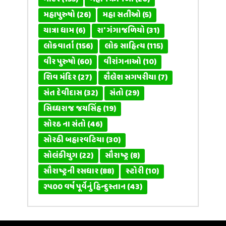
મહાપુરુષો
(26)
મહા સતીઓ
(5)
યાત્રા ધામ
(6)
રા' ગંગાજળિયો
(31)
લોકવાર્તા
(156)
લોક સાહિત્ય
(115)
વીર પુરુષો
(60)
વીરાંગનાઓ
(10)
શિવ મંદિર
(27)
શૈલેશ સગપરીયા
(7)
સંત દેવીદાસ
(32)
સંતો
(29)
સિધ્ધરાજ જયસિંહ
(19)
સોરઠ ના સંતો
(46)
સોરઠી બહારવટિયા
(30)
સોલંકીયુગ
(22)
સૌરાષ્ટ્ર
(8)
સૌરાષ્ટ્રની રસધાર
(88)
સ્ટોરી
(10)
૨૫૦૦ વર્ષ પૂર્વેનું હિન્દુસ્તાન
(43)