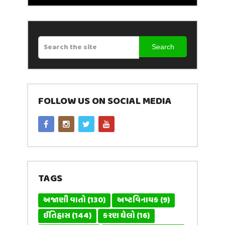
Search
FOLLOW US ON SOCIAL MEDIA
TAGS
અજાણી વાતો
(130)
અષ્ટવિનાયક
(9)
ઈતિહાસ
(144)
કરણ ઘેલો
(16)