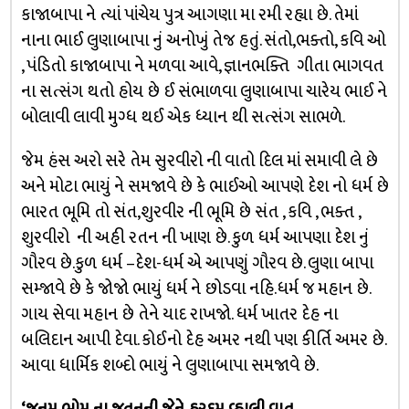
કાજાબાપા ને ત્યાં પાંચેય પુત્ર આગણા મા રમી રહ્યા છે. તેમાં
નાના ભાઈ લુણાબાપા નું અનોખું તેજ હતું. સંતો,ભક્તો, કવિ ઓ
, પંડિતો કાજાબાપા ને મળવા આવે, જ્ઞાનભક્તિ ગીતા ભાગવત
ના સત્સંગ થતો હોય છે ઈ સંભાળવા લુણાબાપા ચારેય ભાઈ ને
બોલાવી લાવી મુગ્ધ થઈ એક ધ્યાન થી સત્સંગ સાભળે.
જેમ હંસ અરો સરે તેમ સુરવીરો ની વાતો દિલ માં સમાવી લે છે
અને મોટા ભાયું ને સમજાવે છે કે ભાઈઓ આપણે દેશ નો ધર્મ છે
ભારત ભૂમિ તો સંત,શુરવીર ની ભૂમિ છે સંત , કવિ , ભક્ત ,
શુરવીરો ની અહી રતન ની ખાણ છે. કુળ ધર્મ આપણા દેશ નું
ગૌરવ છે.કુળ ધર્મ –દેશ-ધર્મ એ આપણું ગૌરવ છે. લુણા બાપા
સમ્જાવે છે કે જોજો ભાયું ધર્મ ને છોડવા નહિ.ધર્મ જ મહાન છે.
ગાય સેવા મહાન છે તેને યાદ રાખજો. ધર્મ ખાતર દેહ ના
બલિદાન આપી દેવા. કોઈનો દેહ અમર નથી પણ કીર્તિ અમર છે.
આવા ધાર્મિક શબ્દો ભાયું ને લુણાબાપા સમજાવે છે.