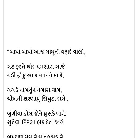
“બાપો બાપો આજ ગાયુની વહારે વાલો,
ગઢ ફરતે ઘોર ઘમસાણ ગાજે
ચડી ફૌજુ આજ વતનને કાજે,
ગગડે નોબતુંને નગારા વાગે,
ચીખતી શરણાયું સિંધુડા રાગે ,
બુંગીયા ઢોલ જોને ધ્રુસકે વાગે,
સુતેલા વિરલા હાક દેતા જાગે
બુમરાણ મચાવે ચાનક ચડાવે