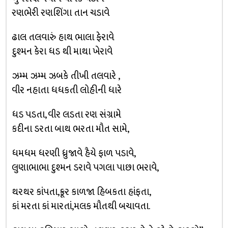
રણભેરી રણશિંગા તાન ચડાવે
ઢાલ તલવારું હાથ ભાલા ફેરાવે
દુશ્મન કેરા ધડ થી માથા ખેરાવે
ઝમ્મ ઝમ્મ ઝબકે તીખી તલવારે ,
વીર નહાતા ધધકતી લોહીની ધારે
ધડ પડતા, વીર લડતા રણ સંગ્રામે
કદીના ડરતા બાથ ભરતા મૌત સામે,
ધમધમ ધરણી ધ્રુજાવે હૈયે ફાળ પડાવે,
લુણાભાભા દુશ્મન ડરાવે પગલા પાછા ભરાવે,
થરથર કાંપતા,ક્રૂર કાળજા હિબકતા હાંફતા,
કાં મરતા કાં મારતાં,મલક મૌતથી બચાવતા.