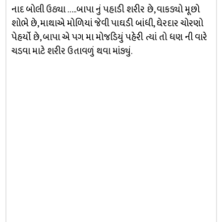
નાદ બોલી ઉઠ્યા …..બાપા નું પહાડી શરીર છે, વાકડ્યો મૂછો
શોભે છે, માથાએ મોળિયાં જેવી પાઘડી બાંધી, ઘેરદાર ચોરણો
પેહર્યો છે, બાપા એ પગ મા મોજડિયું પહેરી ત્યાં તો ધણ ની વારે
ચડવા માટે શરીર ઉતાવળું થવા માંડ્યું.