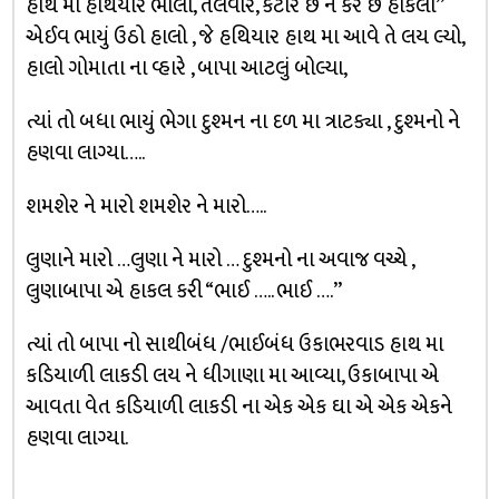
હાથ મા હથિયાર ભાલો, તલવાર, કટાર છે ને કરે છે હાકલો’’
એઈવ ભાયું ઉઠો હાલો , જે હથિયાર હાથ મા આવે તે લય લ્યો,
હાલો ગોમાતા ના વ્હારે , બાપા આટલું બોલ્યા,
ત્યાં તો બધા ભાયું ભેગા દુશ્મન ના દળ મા ત્રાટક્યા , દુશ્મનો ને
હણવા લાગ્યા…..
શમશેર ને મારો શમશેર ને મારો…..
લુણાને મારો …લુણા ને મારો … દુશ્મનો ના અવાજ વચ્ચે ,
લુણાબાપા એ હાકલ કરી “ભાઈ ….. ભાઈ ….’’
ત્યાં તો બાપા નો સાથીબંધ /ભાઈબંધ ઉકાભરવાડ હાથ મા
કડિયાળી લાકડી લય ને ધીગાણા મા આવ્યા, ઉકાબાપા એ
આવતા વેત કડિયાળી લાકડી ના એક એક ઘા એ એક એકને
હણવા લાગ્યા.