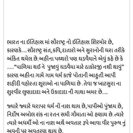
ભારત ના ઈતિહાસ માં સૌરાષ્ટ્ર નો ઈતિહાસ શિરમોર છે,
કારણકે….. સૌરાષ્ટ્ર સંત, કવિ, દાતારો અને સુરાનોની ધરા તરીકે
અંકિત થયેલ છે. અહીના પથ્થરો પણ ઘડવૈયાને એવું કહે છે કે
…… “પાળિયા થઈ ને પુજાવું ઘડવૈયા મારે ઠાકોરજી નથી થાવું’’
કારણ અહીના ગામે ગામ ધર્મ કાજે પોતાની આહુતી આપી
શહીદી વહોરતા શૂરાઓ ના પાળિયા છે . તેવા જ ખાટસુરા ના
શુરવીર લુણાદાદા અને ઉકાદાદા ની ગાથા અમર છે…..
જ્યારે જ્યારે ધરાપર ધર્મ નોં નાશ થાય છે, પાપીઓ પુંજાય છે,
નિર્દોષ અબોલ રાંક ના રતન સમી ગૌમાતા ઓ હણાય છે. ત્યારે
ત્યારે અધર્મી ઓ ના નાશ અર્થે અવતાર રૂપે આવા વીર પુરુષ નું
અવની પર અવતરણ થાય છે.