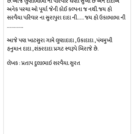
છે. આજે લુણાભાભા નો પરિવાર ઘણો સુખી છે અને દાદાએ
અનેક પરચા ઓ પૂર્યા જેની કોઈ કલ્પના જ નથી. જય હો
સરવૈયા પરિવાર ના સુરાપુરા દાદા ની…… જય હો ઉકાભાભા ની
…………..
આજે પણ ખાટસુરા ગામે લુણાદાદા , ઉકાદાદા , પંચમુખી
હનુમાન દાદા , શંકરદાદા પ્રગટ સ્વરૂપે બિરાજે છે.
લેખક : પ્રતાપ દુલાભાઇ સરવૈયા. સુરત