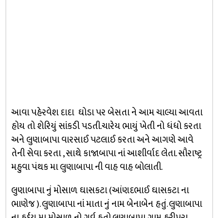
આવા પહેરવેશ દાદા ઘોડા પર બેસતા ને આમ ચાલ્યા આવતા
હોય તો શેરિયું સાંકડી પડતી.ચારેય ભાયું ખેતી નો ધંધો કરતા
અને લુણાબાપા વારસાઈ પટલાઈ કરતા અને આગણે આવે
તેની સેવા કરતા , સાથે કાજાબાપા નાં આશીર્વાદ લેતા. સૌરાષ્ટ્ર
મહુવા પંથક મા લુણાબાપા ની વાહ વાહ બોલાતી.
લુણાબાપા નું મોસાળ ઘાસકટા (આંણદભાઈ ઘાસકટા ના
ભાણેજ ). લુણાબાપા નાં માતા નું નામ બેનાબેન હતું. લુણાબાપા
ના હર્દય મા મોસાળ નો ગર્વ હતો.લુણાબાપા ગામ હરીપરા