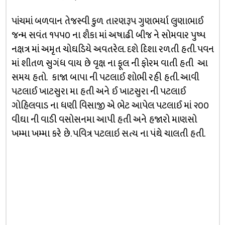
પાંચમાં બળવાન તેજસ્વી કુળ તારણરૂપ ગુણભર્યા લુણાભાઈ
જન્મ સવંત ૧૫૫૦ ના શૈકા માં અષાઢી બીજ ને સોમવાર પુષ્પ
નક્ષત્ર માં અમૃત ચોઘડિયે અવતરેલ. દશે દિશા રળતી હતી. પવન
માં શીતળ સુગંધ વાય છે વૃક્ષ ના ફૂલ ની ફોરમ વાતી હતી આ
સમય હતો. કાજા બાપા ની પટલાઈ શોભી રહી હતી. આવી
પટલાઈ ખાટસુરા મા હતી અને ઈ ખાટસુરા ની પટલાઈ
ગોહિલવાડ ના ધણી વિસાજી એ ભેટ આપેલ પટલાઈ માં ૨૦૦
વીઘા ની વાડી વસોસનમા આપી હતી અને હજારો માણસો
ખમ્મા ખમ્મા કરે છે. પવિત્ર પટલાઇ સત્ય ના પંથે ચાલતી હતી.