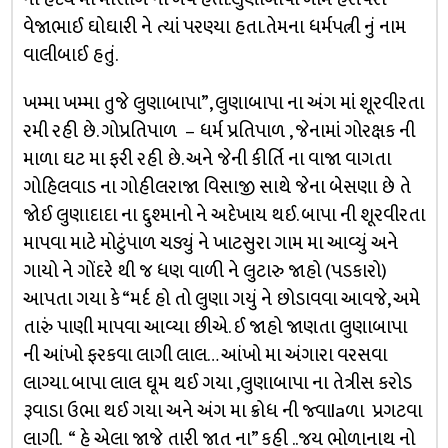
વેજાભાઈ ઘોઘારી ને ત્યાં પરણ્યા હતા.તેમના ધર્મપત્ની નું નામ
વાલીબાઈ હતું.
ખમ્મા ખમ્મા તુજે લુણાબાપા”, લુણાબાપા ના અંગ માં શૂરવીરતા
રમી રહી છે. ગોપ્રતિપાળ – ધર્મ પ્રતિપાળ , જેનામાં ગોરક્ષક ની
માળા ઘટ મા ફરી રહી છે. અને જેની કીર્તિ ના વાજા વાગતા
ગોહિલવાડ ના ગોહીલરાજા વિસાજી સાથે જેના બેસણા છે તે
જોઈ લુણાદાદા ના દ્દુશ્માનો ને અદેખાય થઈ. બાપા ની શૂરવીરતા
માપવા માટે મોટુંપાળ ચડ્યું ને ખાટસુરા ગામ મા આવ્યું અને
ગાયો ને ગોંદરે થી જ ધણ વાળી ને લુટારુ જાહો (પડકારો)
આપતા ગયા કે “મર્દ હો તો લુણા ગયું ને છોડાવવા આવજે, અમે
તારું પાણી માપવા આવ્યા છીએ. ઈ જાહો જાણતા લુણાબાપા
ની આંખો ફરકવા લાગી લાલ… આંખો મા અંગારા વરસવા
લાગ્યા. બાપા લાલ ઘૂમ થઈ ગયા ,લુણાબાપા ના તેત્રીસ કરોડ
રૂવાડા ઉભા થઈ ગયા અને અંગ મા ક્રોધ ની જ્વાlaળા પ્રગટવા
લાગી. “ હે એલા જાજે તારી જાત ના” કહી ..જય ભોળાનાથ નો