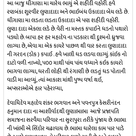
આ બાજુ ધીગાણા મા ચારેય ભાયું એ શહીદી વહોરી. હવે
રણબંકા શુરવીર લુણાદાદા અને ભાઈબંધ ઉકાદાદા બેય લડે છે.
ધીગાણા મા લડતા લડતા ઉકાદાદા એ પણ શહીદી વહોરી.
લુણા દાદા એકલા લડે છે. વેરી ના મસ્તક કપાઈને ધડનો પથારો
પડ્યો છે. બાપા હર હર મહાદેવ ના પડકારા થી દુશ્મનો ધ્રુજવા
લાગ્યા છે, એવા મા એક કાયરે પાછળ થી વાર કરતા લુણાદાદા
ની ગરદન (ડોક ) કપાઈ . હવે ખાલી ધડ લડવા લાગ્યું. કાંઇક નો
દાટો વળી નાખ્યો, ૫૦૦ માથી પાંચ પાંચ વધ્યાને કઈક કાયરો
ભાગવા લાગ્યા, ધરતી લોહી થી રંગાણી છે લડતું ધડ પોતાની
વાડી મા આવ્યું, ત્યાં આકાશ માંથી પુષ્પ વર્ષા થઈ,
અપ્સરાઓએ હાર પહેરાવ્યા,
દેવાધિદેવ મહાદેવ શંકર ભગવાન અને પવનપુત્ર કેસરીનંદન
હનુમાન દાદા ના આશીર્વાદથી લુણાભાભા આજે પ્રજાપતિ
સમાજના સરવૈયા પરિવાર ના સુરાપુરા તરીકે પુંજાય છે. ભાભા
ની ખાંભી એ સિંદોર ચઢાવાય છે. ભાભા ધારેલા કામ પાર પાડે