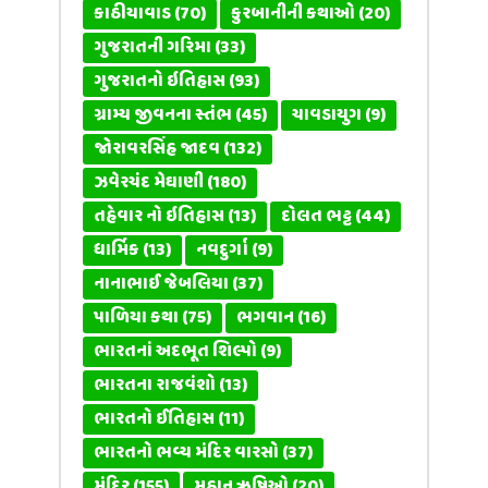
કાઠીયાવાડ
(70)
કુરબાનીની કથાઓ
(20)
ગુજરાતની ગરિમા
(33)
ગુજરાતનો ઇતિહાસ
(93)
ગ્રામ્ય જીવનના સ્તંભ
(45)
ચાવડાયુગ
(9)
જોરાવરસિંહ જાદવ
(132)
ઝવેરચંદ મેઘાણી
(180)
તહેવાર નો ઇતિહાસ
(13)
દોલત ભટ્ટ
(44)
ધાર્મિક
(13)
નવદુર્ગા
(9)
નાનાભાઈ જેબલિયા
(37)
પાળિયા કથા
(75)
ભગવાન
(16)
ભારતનાં અદભૂત શિલ્પો
(9)
ભારતના રાજવંશો
(13)
ભારતનો ઈતિહાસ
(11)
ભારતનો ભવ્ય મંદિર વારસો
(37)
મંદિર
(155)
મહાન ઋષિઓ
(20)