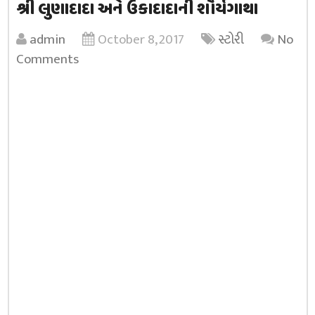
શ્રી લુણાદાદા અને ઉકાદાદાની શૌર્યગાથા
admin
October 8, 2017
સ્ટોરી
No
Comments