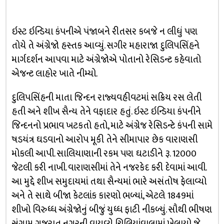
ઇસ્ટ ઇન્ડિયા કંપનીએ પંજાબને રીતસર કબજે ન લીધું પણ
તોયે તે અંગ્રેજો હસ્તક આવ્યું. સગીર મહારાજા દુલિપસિંહને
માર્ગદર્શન આપવા માટે અંગ્રેજોએ પોતાનો રેસિડન્ટ કહેવાતો
એજન્ટ લાહોર ખાતે નીમ્યો.
દુલિપસિંહની માતા જિન્દન રાજ્યવહીવટમાં સક્રિય રસ લેતી
હતી અને શીખ સૈન્ય તેને વફાદાર હતું. ઇસ્ટ ઇન્ડિયા કંપનીને
જિન્દનનો પ્રભાવ ખટકતો હતો, માટે અંગ્રેજ રેસિડન્ટે કંપની સામે
ષડયંત્ર ઘડવાનો આરોપ મૂકી તેને સીમાપાર છેક વારાણસી
મોકલી આપી. સાલિયાણાની રકમ પણ ઘટાડીને રૂ. 12000
જેટલી કરી નાખી. વારાણસીમાં તેને નજરકેદ કરી દેવામાં આવી.
આ મુદ્દે શીખ સમુદાયમાં તથા સૈન્યમાં ભારે અસંતોષ ફેલાવ્યો
અને તે સાથે બીજા કેટલાંક કારણો ભળ્યાં, એટલે 1849માં
શીખો વિરુધ્ધ અંગ્રેજોનું બીજું યુધ્ધ ફાટી નીકળ્યું. સૌથી ભીષણ
સંગ્રામ ગુજરાત નગરની વાયવ્યે ચિલિયાંવાલામાં ખેલાયો,જે