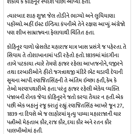
શકાય કે કોહિનૂર સ્વદેશ પાછો આવ્યો હતો.
ત્યારબાદ શાહ શુજા જેલ તોડીને ભાગ્યો અને લુધિયાણા
પહોંચ્યો. અહીં ઇસ્ટ ઇન્ડિયા કંપનીએ તેને રક્ષણ આપ્યું. અંગ્રેજો
પણ શીખ સામ્રાજ્યના ફેલાવાથી ચિંતિત હતા.
કોહિનૂર વાળો બ્રેસલેટ મહારાજ માત્ર ખાસ પ્રસંગે જ પહેરતા. તે
સિવાય તે તોશાખાનામાં પડી રહેતો હતો. 1839માં માંદગીના
તાબે પટકાયા ત્યારે તેમણે હાજર રહેલા આપ્તજનોને, વજીરને
તથા દરબારીઓને હીરો જગન્નાથજી મંદિરે ભેટ ચડાવી દેવાની
સૂચના આપી. રણજિતસિંહની તે અંતિમ ઇચ્છા હતી, કેમ કે
તેઓ મરણપથારીએ હતા. પરંતુ હાજર રહેલી એકેય વ્યક્તિ
પંજાબની રોનક જેવા કોહિનૂરને જતો કરવા તૈયાર ન હતી. એક
પછી એક બહાનું રજૂ કરાતું રહ્યું. રણજિતસિંહ આખરે જૂન 27,
1839 ના દિવસે એ જ લાહોરમાં મૃત્યુ પામ્યા મહારાજાની ચાર
પત્નીઓ મેહતાબ કૌર, રાજ કૌર, દયા કૌર અને રતન કૌર
પાલખીઓમાં હતી.