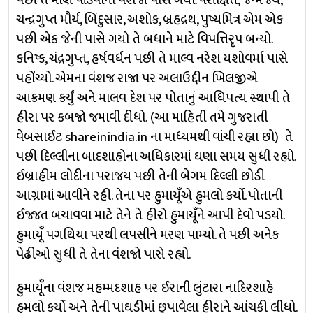
પછી તે મણિ પાંડવોના વંશજો પાસે ગયો. પરીક્ષિત, જન્મેજય,
ચન્દ્રગુપ્ત મૌર્ય, બિંદુસાર, અશોક, બ્રહદ્રથ, પુષ્યમિત્ર એમ એક
પછી એક જેની પાસે ગયો તે બધાને માટે વિપત્તિરૃપ બન્યો.
કનિષ્ક, ચંદ્રગુપ્ત, હર્ષવર્ધન પછી તે માલ્વ નરેશ યશોવર્મા પાસે
પહોંચ્યો. એમના વંશજ રાજા પર અલાઉદ્દીન ખિલજીએ
આક્રમણ કર્યું અને માલવ દેશ પર પોતાનું આધિપત્ય સ્થાપી તે
હીરા પર કબજો જમાવી દીધો. (આ માહિતી તમે ગુજરાતી
વેબસાઈટ shareinindia.in ના માધ્યમથી વાંચી રહ્યા છો) તે
પછી દિલ્લીના બાદશાહોના અધિકારમાં ઘણા સમય સુધી રહ્યો.
ઈબ્રાહીમ લોદીના પરાજય પછી તેની બેગમ દિલ્લી છોડી
આગ્રામાં આવીને રહી. તેના પર હુમાયૂઁએ હુમલો કર્યો. પોતાની
ઈજ્જત બચાવવા માટે તેને તે હીરો હુમાયૂઁને આપી દેવો પડયો.
હુમાયૂઁ પગથિયા પરથી લપસીને મરણ પામ્યો. તે પછી અનેક
પેઢીઓ સુધી તે તેના વંશજો પાસે રહ્યો.
હુમાયૂઁના વંશજ મહમ્મદશાહ પર ઈરાની લુંટારા નાદિરશાહે
હુમલો કર્યો અને તેની પાઘડીમાં છુપાવેલા હીરાને આંચકી લીધો.