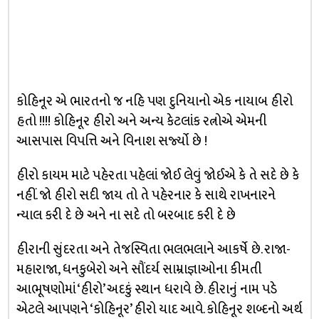
કોહિનૂર એ ભારતનો જ નહિ પણ દુનિયાનો એક નાયાબ હીરો
હતો !!!! કોહિનૂર હીરો અને અન્ય કેટલાંક રત્નોએ એમની
આસપાસ વિપત્તિ અને વિનાશ સર્જ્યો છે !
હીરો કાયમ માટે પહેરતા પહેલાં જોઈ લેવું જોઈએ કે તે સદે છે કે
નહીં. જો હીરો સદી જાય તો તે પહેરનાર કે સાથે રાખનારને
ન્યાલ કરી દે છે અને ના સદે તો બરબાદ કરી દે છે
હીરાની સુંદરતા અને તેજસ્વિતા ભલભલાને આકર્ષે છે. રાજા-
મહારાજા, ધનકુબેરો અને સૌંદર્ય સામ્રાજ્ઞાઓના કીમતી
આભૂષણોમાં ‘હીરો’ અદકું સ્થાન ધરાવે છે. હીરાનું નામ પડે
એટલે આપણને ‘કોહિનૂર’ હીરો યાદ આવે. કોહિનૂર શબ્દનો અર્થ