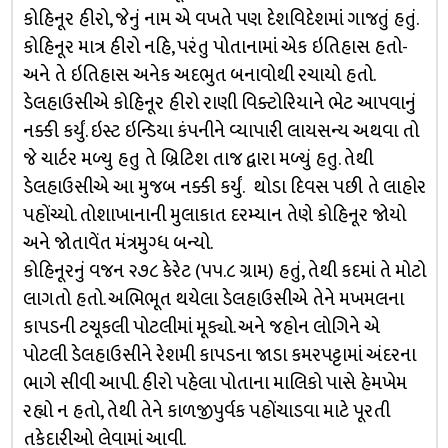
કોહિનૂર હીરો, જેનું નામ એ વખતે પણ દેશવિદેશમાં ગાજતું હતું.
કોહિનૂર માત્ર હીરો નહિ, પરંતુ પોતાનામાં એક ઇતિહાસ હતો-
અને તે ઇતિહાસ અનેક અદભુત બનાવોથી રચાયો હતો.
ડેલહાઉસીએ કોહિનૂર હીરો રાણી વિક્ટોરિયાને ભેટ આપવાનું
નક્કી કર્યું. ઇસ્ટ ઇન્ડિયા કંપનીને વ્યાપારી લાયસન્ય અથવા તો
જે ચાર્ટર મળ્યુ હતુ તે બ્રિટિશ તાજ દ્વારા મળ્યું હતુ. તેથી
ડેલહાઉસીએ આ મુજબ નક્કી કર્યું. થોડા દિવસ પછી તે લાહોર
પહોંચ્યો. તોશાખાનાની મુલાકાત દરમ્યાન તેણે કોહિનૂર જોયો
અને જોતાવેંત મંત્રમુગ્ધ બન્યો.
કોહિનૂરનું વજન ૨૭૮ કેરેટ (૫૫.૮ ગ્રામ) હતું, તેથી કદમાં તે મોટો
લાગતો હતો. અભિભૂત થયેલા ડેલહાઉસીએ તેને મખમલના
કાપડની ટચૂકલી પોટલીમાં મૂક્યો. અને જહોન લોગિને એ
પોટલી ડેલહાઉસીને રેશમી કાપડના જાડા કમરપટ્ટામાં અંદરના
ભાગે સીવી આપી. હીરો પહેલા પોતાના માલિકો પાસે હેમખેમ
રહ્યો ન હતો, તેથી તેને કાળજીપુર્વક પહોંચાડવા માટે પૂરતી
તકેદારીઓ લેવામાં આવી.