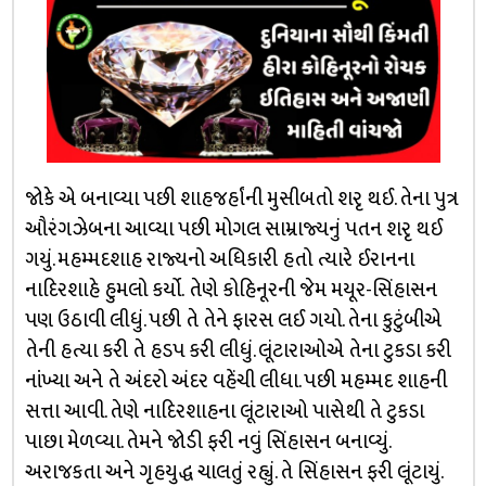
જોકે એ બનાવ્યા પછી શાહજર્હાંની મુસીબતો શરૃ થઈ. તેના પુત્ર
ઔરંગઝેબના આવ્યા પછી મોગલ સામ્રાજ્યનું પતન શરૃ થઈ
ગયું. મહમ્મદશાહ રાજ્યનો અધિકારી હતો ત્યારે ઈરાનના
નાદિરશાહે હુમલો કર્યો. તેણે કોહિનૂરની જેમ મયૂર-સિંહાસન
પણ ઉઠાવી લીધું. પછી તે તેને ફારસ લઈ ગયો. તેના કુટુંબીએ
તેની હત્યા કરી તે હડપ કરી લીધું. લૂંટારાઓએ તેના ટુકડા કરી
નાંખ્યા અને તે અંદરો અંદર વહેંચી લીધા. પછી મહમ્મદ શાહની
સત્તા આવી. તેણે નાદિરશાહના લૂંટારાઓ પાસેથી તે ટુકડા
પાછા મેળવ્યા. તેમને જોડી ફરી નવું સિંહાસન બનાવ્યું.
અરાજકતા અને ગૃહયુદ્ધ ચાલતું રહ્યું. તે સિંહાસન ફરી લૂંટાયું.