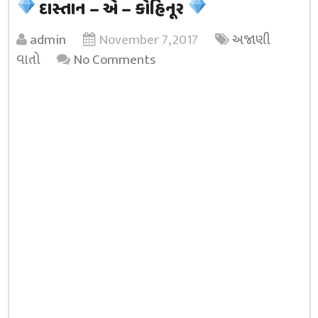
દાસ્તાન – એ – કોહિનૂર
admin
November 7, 2017
અજાણી
વાતો
No Comments