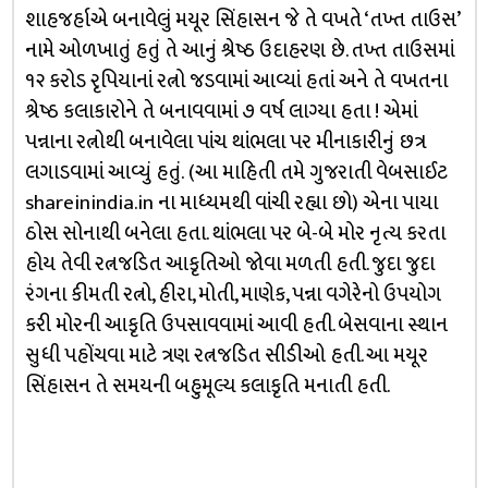
શાહજર્હાએ બનાવેલું મયૂર સિંહાસન જે તે વખતે ‘તખ્ત તાઉસ’
નામે ઓળખાતું હતું તે આનું શ્રેષ્ઠ ઉદાહરણ છે. તખ્ત તાઉસમાં
૧૨ કરોડ રૃપિયાનાં રત્નો જડવામાં આવ્યાં હતાં અને તે વખતના
શ્રેષ્ઠ કલાકારોને તે બનાવવામાં ૭ વર્ષ લાગ્યા હતા ! એમાં
પન્નાના રત્નોથી બનાવેલા પાંચ થાંભલા પર મીનાકારીનું છત્ર
લગાડવામાં આવ્યું હતું. (આ માહિતી તમે ગુજરાતી વેબસાઈટ
shareinindia.in ના માધ્યમથી વાંચી રહ્યા છો) એના પાયા
ઠોસ સોનાથી બનેલા હતા. થાંભલા પર બે-બે મોર નૃત્ય કરતા
હોય તેવી રત્નજડિત આકૃતિઓ જોવા મળતી હતી. જુદા જુદા
રંગના કીમતી રત્નો, હીરા, મોતી, માણેક, પન્ના વગેરેનો ઉપયોગ
કરી મોરની આકૃતિ ઉપસાવવામાં આવી હતી. બેસવાના સ્થાન
સુધી પહોંચવા માટે ત્રણ રત્નજડિત સીડીઓ હતી. આ મયૂર
સિંહાસન તે સમયની બહુમૂલ્ય કલાકૃતિ મનાતી હતી.