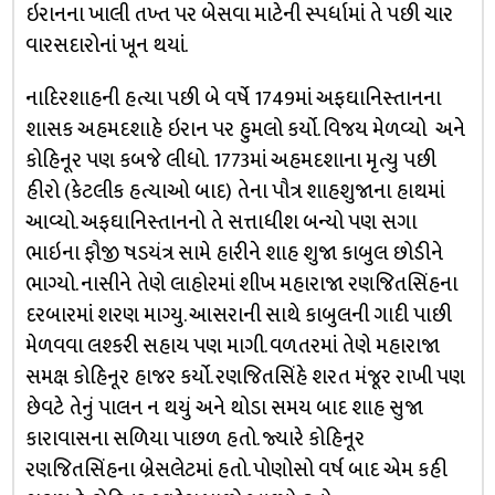
ઇરાનના ખાલી તખ્ત પર બેસવા માટેની સ્પર્ધામાં તે પછી ચાર
વારસદારોનાં ખૂન થયાં.
નાદિરશાહની હત્યા પછી બે વર્ષે 1749માં અફઘાનિસ્તાનના
શાસક અહમદશાહે ઇરાન પર હુમલો કર્યો. વિજય મેળવ્યો અને
કોહિનૂર પણ કબજે લીધો. 1773માં અહમદશાના મૃત્યુ પછી
હીરો (કેટલીક હત્યાઓ બાદ) તેના પૌત્ર શાહશુજાના હાથમાં
આવ્યો. અફઘાનિસ્તાનનો તે સત્તાધીશ બન્યો પણ સગા
ભાઇના ફૌજી ષડયંત્ર સામે હારીને શાહ શુજા કાબુલ છોડીને
ભાગ્યો. નાસીને તેણે લાહોરમાં શીખ મહારાજા રણજિતસિંહના
દરબારમાં શરણ માગ્યુ. આસરાની સાથે કાબુલની ગાદી પાછી
મેળવવા લશ્કરી સહાય પણ માગી. વળતરમાં તેણે મહારાજા
સમક્ષ કોહિનૂર હાજર કર્યો. રણજિતસિંહે શરત મંજૂર રાખી પણ
છેવટે તેનું પાલન ન થયું અને થોડા સમય બાદ શાહ સુજા
કારાવાસના સળિયા પાછળ હતો. જ્યારે કોહિનૂર
રણજિતસિંહના બ્રેસલેટમાં હતો. પોણોસો વર્ષ બાદ એમ કહી