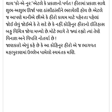
થાય ‘કો-એ-નૂર.’ એટલે કે પ્રકાશનો પર્વત ! હીરામાં પ્રકાશ સાથે
શુભ-અશુભ ઊર્જા પણ ઠાંસીઠાંસીને ભરાયેલી હોય છે. એટલે
જ આપણે માનીએ છીએ કે હીરો કાયમ માટે પહેરતા પહેલાં
જોઈ લેવું જોઈએ કે તે સદે છે કે નહીં. કોહિનૂર હીરાનો ઈતિહાસ
બહુ વિચિત્ર જોવા મળ્યો છે. મોટે ભાગે તે જ્યાં રહ્યો ત્યાં તેણે
વિનાશ અને વિપત્તિ નોતર્યા છે !
જાણકારો એવું કહે છે કે આ કોહિનૂર હીરો એ જ ભાગવત
મહાપુરાણમાં ઉલ્લેખ પામેલો સ્યમંતક મણિ.