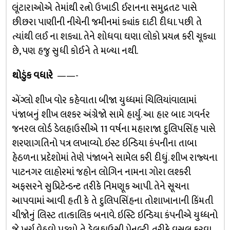
લૂંટારાઓએ તેમાંથી રત્નો ઉખાડી ઈરાનના સમુદ્રતટ પાસે
છીછરા પાણીની નીચેની જમીનમાં ક્યાંક દાટી દીધા. પછી તે
ત્યાંથી લઈ ના શક્યા. તેને શોધવા ઘણા લોકો પ્રયત્ન કરી ચૂક્યા
છે, પણ હજુ સુધી કોઈને તે મળ્યા નથી.
થોડુંક વધારે
——-
એંગ્લો શીખ વોર કહેવાતા બીજા યુધ્ધમાં ચિલિયાંવાલામાં
પંજાબનું શીખ લશ્કર અંગ્રેજો સામે હાર્યુ. આ હાર બાદ ગવર્નર
જનરલ લોર્ડ ડેલહાઉસીએ 11 વર્ષના મહારાજા દુલિપસિંહ પાસે
શરણાગતિનો પત્ર લખાવ્યો. ઇસ્ટ ઇન્ડિયા કંપનીના તાબા
હેઠળના પ્રદેશોમાં તેણે પંજાબને સામેલ કરી દીધું. શીખ રાજ્યના
પાટનગર લાહોરમાં જહોન લોગિન નામના ગોરા લશ્કરી
અફસરને સુપ્રિટેન્ડન્ટ તરીકે નિમણૂક આપી. તેને સૂચના
આપવામાં આવી હતી કે તે દુલિપસિંહના તોશાખાનાની કિંમતી
ચીજોનું લિસ્ટ તાત્કાલિક બનાવે. ઇસ્ટિ ઇન્ડિયા કંપનીએ યુધ્ધનો
જે ખર્ચ વેઠવો પડ્યો તે ડેલહાઉસી પેનલ્ટી તરીકે વસૂલ કરવા