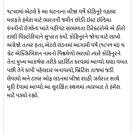
૧૮૫૦માં એટલે કે આ ઘટનાના બીજા વર્ષે કોહિનૂરે વહાણ
મારફતે હંમેશ માટે ભારતની જમીન છોડી. ઇસ્ટ ઇન્ડિયા
કંપનીનો ઇંગ્લેન્ડ ખાતે વહીવટ સંભાળતા ડિરેક્ટરોએ એ હીરો
રાણી વિક્ટોરિયાને સુપરત કર્યો. કોહિનૂરને જોવા માટે લાખો
અંગ્રેજો તત્પર હતા, એટલે લંડનમાં આગામી વર્ષે (૧૮૫૧ માં) ધ
ગ્રેટ એક્ઝિબિશન નામનો વિશ્વમેળો ભરાયો ત્યારે કોહિનૂરને
તેના મુખ્ય આકર્ષણ તરીકે પ્રદર્શિત કરવામાં આવ્યો. ઘણા વખત
પછી તેને કાપી પહેલદાર બનાવાયો, બ્રિટિશ તાજમાં જડી
લેવાયો અને ટાવર ઓફ લંડનમાં બીજા શાહી ઝવેરાત સાથે
મૂકી દેવામાં આવ્યો. આ સુરક્ષિત સ્થળમાં ત્યારબાદ તે હંમેશ
માટે પડ્યો રહ્યો.