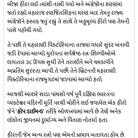
બીજા હીરા લઈ ત્યાંથી નાસી ગયો અને અંગ્રેજોના શરણમાં
જતો રહ્યો. મહારાજ રણજિતસિંહના મરણ બાદ તેમનું રાજ્ય
અંગ્રેજોને હસ્તક જતું રહ્યું તે સાથે તે બહુમૂલ્ય હીરો પણ તેમની
પાસે પહોંચી ગયો.
તે પછી તે મહારાણી વિકટોરિયાના તાજમાં વધારે સુંદર બનાવી
જડી દેવામાં આવ્યો. યુરોપના સર્વશ્રેષ્ઠ રત્ન-શિલ્પીઓએ
લગાતાર ૩૮ દિવસ સુધી તેને તરાસીને અને ચમકાવીને
અપ્રતિમ સુંદરતા આપી. તે પછી તેને બ્રિટનની મહારાણી
વિક્ટોરિયાના રાજમુગટમાં જડવામાં આવ્યો હતો.
આજથી આશરે સાડા પાંચસો વર્ષ પૂર્વે દક્ષિણ ભારતના
વ્યંકટેશ્વર મંદિરની મૂર્તિ પરથી ચોરીને લઈ જવાયેલ એક હીરો
જેને ‘
હોપ ડાઈમન્ડ
‘ તરીકે ઓળખવામાં આવે છે તેણે અનેક
લોકોના જીવનમાં દુર્ભાગ્ય અને વિનાશ નોતર્યા હતા.
હીરાની જેમ અન્ય રત્નો પણ એમનો પ્રભાવ બતાવતા હોય છે.