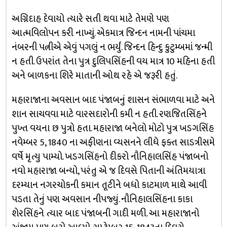
અગ્નિદાહ દેવાયો ત્યારે સતી થવા માટે તેમણે પણ
આત્મવિલોપન કરી નાખ્યું. એકમાત્ર જિન્દન નામની પાંચમા
નંબરની પત્નીએ એવું પગલું ન ભર્યું. જિન્દન હિન્દુ કુટુમ્બમાં જન્મી
ન હતી. ઉપરાંત તેના પુત્ર દુલિપસિંહની વય માત્ર 10 મહિના હતી
અને બાળકના શિરે માતાની ઓથ રહે એ જરૂરી હતું.
મહારાજાના અવસાન બાદ પંજાબનું શાસન સંભાળવા માટે અને
શાન સાચવવા માટે વારસદારોની કમી ન હતી. રણજિતસિંહને
પુખ્ત વયના છ પુત્રો હતા. મહારાજા બનેલો મોટો પુત્ર ખડગસિંહ
નવેમ્બર 5, 1840 ના અફીણના વ્યસનને લીધે ફક્ત સાડત્રીસમે
વર્ષે મૃત્યુ પામ્યો. ખડગસિંહનો દીકરો નૌનિહાલસિંહ પંજાબનો
નવો મહારાજા બન્યો, પરંતુ એ જ દિવસે પિતાની અંતિમયાત્રા
દરમ્યાન નગરચોકની કમાન તૂટીને બધો કાટમાળ માથે આવી
પડતા તેનું પણ અવસાન નીપજ્યું. નૌનિહાલસિંહના કાકા
શેરસિંહને ત્યાર બાદ પંજાબની ગાદી મળી. આ મહારાજાનો