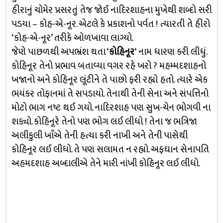
હીરાનું ચોમેર પ્રસરતું તેજ જોઈ નાદિરશાહના મુખેથી શબ્દો સરી
પડયા – કોહ-એ-નૂર. એટલે કે પ્રકાશનો પર્વત ! ત્યારતી તે હીરો
‘કોહ-એ-નૂર’ તરીકે ઓળખાવા લાગ્યો.
જેણે પાછળથી અપભ્રંશ થતા ‘
કોહિનૂર
‘ નામ ધારણ કરી લીધું.
કોહિનૂર તેનો પ્રભાવ બતાવ્યા વગર રહે ખરો ? મહમ્મદશાહનો
ખજાનો અને કોહિનૂર લૂંટીને તે પાછો ફરી રહ્યો હતો. ત્યારે એક
ભયંકર તોફાનમાં તે સપડાયો. તેનાથી તેની સેના અને સંપત્તિનો
મોટો ભાગ નષ્ટ થઈ ગયો. નાદિરશાહ પણ સુખ-ચેન ભોગવી ના
શક્યો. કોહિનૂરે તેનો પણ ભોગ લઈ લીધો ! તેના જ ભત્રિજા
અલીકુલી ખાઁએ તેની હત્યા કરી નાખી અને તેની પાસેથી
કોહિનૂર લઈ લીધો. તે પણ સલામત ન રહ્યો. અફઘાન સેનાપતિ
અહમદશાહ અબ્દાલીએ તેને મારી નાંખી કોહિનૂર લઈ લીધો.