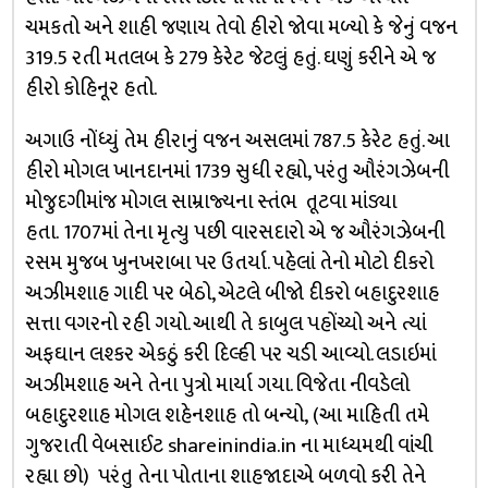
ચમકતો અને શાહી જણાય તેવો હીરો જોવા મળ્યો કે જેનું વજન
319.5 રતી મતલબ કે 279 કેરેટ જેટલું હતું. ઘણું કરીને એ જ
હીરો કોહિનૂર હતો.
અગાઉ નોંધ્યું તેમ હીરાનું વજન અસલમાં 787.5 કેરેટ હતું. આ
હીરો મોગલ ખાનદાનમાં 1739 સુધી રહ્યો, પરંતુ ઔરંગઝેબની
મોજુદગીમાંજ મોગલ સામ્રાજ્યના સ્તંભ તૂટવા માંડ્યા
હતા. 1707માં તેના મૃત્યુ પછી વારસદારો એ જ ઔરંગઝેબની
રસમ મુજબ ખુનખરાબા પર ઉતર્યા. પહેલાં તેનો મોટો દીકરો
અઝીમશાહ ગાદી પર બેઠો, એટલે બીજો દીકરો બહાદુરશાહ
સત્તા વગરનો રહી ગયો. આથી તે કાબુલ પહોંચ્યો અને ત્યાં
અફઘાન લશ્કર એકઠું કરી દિલ્હી પર ચડી આવ્યો. લડાઇમાં
અઝીમશાહ અને તેના પુત્રો માર્યા ગયા. વિજેતા નીવડેલો
બહાદુરશાહ મોગલ શહેનશાહ તો બન્યો, (આ માહિતી તમે
ગુજરાતી વેબસાઈટ shareinindia.in ના માધ્યમથી વાંચી
રહ્યા છો) પરંતુ તેના પોતાના શાહજાદાએ બળવો કરી તેને