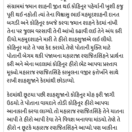
સંગ્રામમાં જમાન શાહની જીત થઈ. કોહિનૂર પહેર્યાની ખુશી હજુ
પૂરી થઈ નહોતી ત્યાં તેના વિશ્વાસુ ભાઈ મહમૂદશાહની દાનત
બગડી અને કોહિનૂર કબજે કરવા જમાન શાહને કેદમાં નાંખી
તેના પર જુલમ વરસાવી તેની આંખો કઢાવી લઈ તેને અંધ કરી
દીધો. મહમૂદશાહને મારી તે હીરો શાહશુજાએ લઈ લીધો.
કોહિનૂર માટે તે પણ કેદ કરાયો. તેણે પોતાની મુક્તિ માટે
પોતાની બેગમ થકી પંજાબના મહારાજા રણજિતસિંહને પ્રાર્થના
કરી અને એના બદલામાં કોહિનૂર હીરો ભેટ આપવા પ્રસ્તાવ
મૂક્યો. મહારાજ રણજિતસિંહે કાબુલના વજીર ફત્તેખાઁને સાથે
રાખી શાહશુજાને કેદમાંથી છોડાવ્યો.
કેદમાંથી છૂટયા પછી શાહશુજાનો કોહિનૂર મોહ ફરી જાગી
ઉઠયો. તે પોતાના વાયદાને તોડી કોહિનૂર હીરો આપવા
આનાકાની કરવા લાગ્યો. તો મહારાજ રણજિતસિંહે તેને યાતના
આપી તે હીરો આપી દેવા તેને વિવશ બનાવવા માંડયો. તેણે તે
હીરો ન છૂટકે મહારાજ રણજિતસિંહને આપ્યો. પણ બાકીના