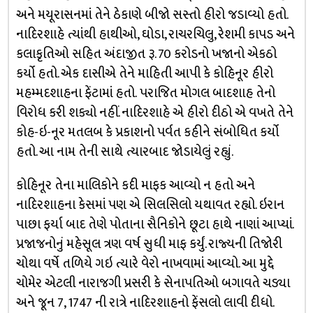
અને મયૂરાસનમાં તેને ઠેકાણે બીજો સસ્તો હીરો જડાવ્યો હતો.
નાદિરશાહે ત્યાંથી હાથીઓ, ઘોડા, રાચરચિલુ, રેશમી કાપડ અને
કલાકૃતિઓ સહિત અંદાજીત રૂ. 70 કરોડનો ખજાનો એકઠો
કર્યો હતો. એક દાસીએ તેને માહિતી આપી કે કોહિનૂર હીરો
મહમ્મદશાહના ફેંટામાં હતો. પરાજિત મોગલ બાદશાહ તેનો
વિરોધ કરી શક્યો નહીં. નાદિરશાહે એ હીરો દીઠો એ વખતે તેને
કોહ-ઇ-નૂર મતલબ કે પ્રકાશનો પર્વત કહીને સંબોધિત કર્યો
હતો. આ નામ તેની સાથે ત્યારબાદ જોડાયેલું રહ્યું.
કોહિનૂર તેના માલિકોને કદી માફક આવ્યો ન હતો અને
નાદિરશાહના કેસમાં પણ એ સિલસિલો યથાવત રહ્યો. ઇરાન
પાછા ફર્યા બાદ તેણે પોતાના સૈનિકોને છૂટા હાથે નાણાં આપ્યાં.
પ્રજાજનોનું મહેસૂલ ત્રણ વર્ષ સુધી માફ કર્યું. રાજ્યની તિજોરી
ચોથા વર્ષે તળિયે ગઇ ત્યારે વેરો નાખવામાં આવ્યો. આ મુદ્દે
ચોમેર એટલી નારાજગી પ્રસરી કે સેનાપતિઓ બગાવતે ચડ્યા
અને જૂન 7, 1747 ની રાત્રે નાદિરશાહનો ફેંસલો લાવી દીધો.