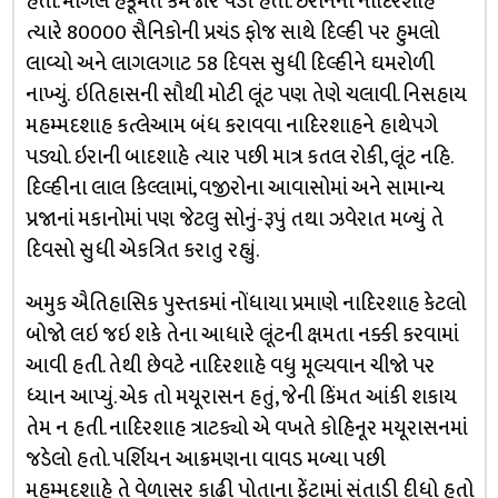
હતો. મોગલ હકૂમત કમજોર પડી હતી. ઇરાનનો નાદિરશાહ
ત્યારે 80000 સૈનિકોની પ્રચંડ ફોજ સાથે દિલ્હી પર હુમલો
લાવ્યો અને લાગલગાટ 58 દિવસ સુધી દિલ્હીને ઘમરોળી
નાખ્યું. ઇતિહાસની સૌથી મોટી લૂંટ પણ તેણે ચલાવી. નિસહાય
મહમ્મદશાહ કત્લેઆમ બંધ કરાવવા નાદિરશાહને હાથેપગે
પડ્યો. ઇરાની બાદશાહે ત્યાર પછી માત્ર કતલ રોકી, લૂંટ નહિ.
દિલ્હીના લાલ કિલ્લામાં, વજીરોના આવાસોમાં અને સામાન્ય
પ્રજાનાં મકાનોમાં પણ જેટલુ સોનું-રૂપું તથા ઝવેરાત મળ્યું તે
દિવસો સુધી એકત્રિત કરાતુ રહ્યું.
અમુક ઐતિહાસિક પુસ્તકમાં નોંધાયા પ્રમાણે નાદિરશાહ કેટલો
બોજો લઇ જઇ શકે તેના આધારે લૂંટની ક્ષમતા નક્કી કરવામાં
આવી હતી. તેથી છેવટે નાદિરશાહે વધુ મૂલ્યવાન ચીજો પર
ધ્યાન આપ્યું. એક તો મયૂરાસન હતું, જેની કિંમત આંકી શકાય
તેમ ન હતી. નાદિરશાહ ત્રાટક્યો એ વખતે કોહિનૂર મયૂરાસનમાં
જડેલો હતો. પર્શિયન આક્રમણના વાવડ મળ્યા પછી
મહમ્મદશાહે તે વેળાસર કાઢી પોતાના ફેંટામાં સંતાડી દીધો હતો