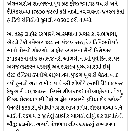
એલનબરોએ સતલજના પૂર્વ કાંઠે ફૌજી જમાવટ વધારી અને
સૈનિકસંખ્યા 17600 જેટલી કરી નાખી. નવ ગવર્નર-જનરલ હેન્રી
હાર્ડિંજે સૈનિકોનો જુમલો 40500 કરી નાખ્યો.
આ તરફ લાહોર દરબારને આક્રમણના ભણકારા સંભળાયા,
એટલે તેણે નવેમ્બર, 1845માં પંજાબ સરહદે 7 ડિવિઝનો વડે
સામો મોરચો ગોઠવ્યો. લાહોર દરબારના સૈન્યે ડિસેમ્બર
21,1845ના રોજ સતલજ નદી ઓળંગી નાખી, પૂર્વ કિનારા પર
અંગ્રેજ લશ્કરને પડકાર્યું અને સશસ્ત્ર યુધ્ધ આરંભી દીધું.
ઇસ્ટ ઇન્ડિયા કંપનીએ શરૂઆતમાં પુષ્કળ ખુવારી વેઠ્યા બાદ
નવો હુમલો અત્યંત મોટા પાયે કરી શીખોને હરાવી દીધા. લશ્કર
ફેબ્રુઆરી 20, 1846ના દિવસે શીખ રાજધાની લાહોરમાં પ્રવેશ્યું.
વિજય મેળવ્યા પછી તેણે લાહોર દરબારને રૂપિયા દોઢ કરોડની
પેનલ્ટી ફટકારી, જેમાંથી પચાસ લાખ રૂપિયા રોકડા મળ્યા અને
બાકીની રકમ માટે જીતેલું કાશ્મીર આંચકી લીધું. શરણાગતિની
બીજી કલમોના અન્વયે પંજાબના શીખ લશ્કરનું સંખ્યાબળ