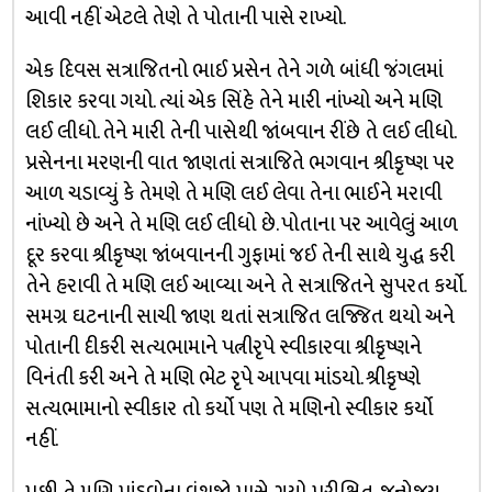
આવી નહીં એટલે તેણે તે પોતાની પાસે રાખ્યો.
એક દિવસ સત્રાજિતનો ભાઈ પ્રસેન તેને ગળે બાંધી જંગલમાં
શિકાર કરવા ગયો. ત્યાં એક સિંહે તેને મારી નાંખ્યો અને મણિ
લઈ લીધો. તેને મારી તેની પાસેથી જાંબવાન રીંછે તે લઈ લીધો.
પ્રસેનના મરણની વાત જાણતાં સત્રાજિતે ભગવાન શ્રીકૃષ્ણ પર
આળ ચડાવ્યું કે તેમણે તે મણિ લઈ લેવા તેના ભાઈને મરાવી
નાંખ્યો છે અને તે મણિ લઈ લીધો છે. પોતાના પર આવેલું આળ
દૂર કરવા શ્રીકૃષ્ણ જાંબવાનની ગુફામાં જઈ તેની સાથે યુદ્ધ કરી
તેને હરાવી તે મણિ લઈ આવ્યા અને તે સત્રાજિતને સુપરત કર્યો.
સમગ્ર ઘટનાની સાચી જાણ થતાં સત્રાજિત લજ્જિત થયો અને
પોતાની દીકરી સત્યભામાને પત્નીરૃપે સ્વીકારવા શ્રીકૃષ્ણને
વિનંતી કરી અને તે મણિ ભેટ રૃપે આપવા માંડયો. શ્રીકૃષ્ણે
સત્યભામાનો સ્વીકાર તો કર્યો પણ તે મણિનો સ્વીકાર કર્યો
નહીં.