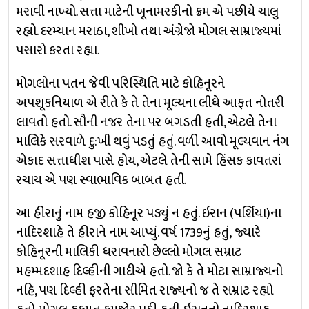
મરાવી નાખ્યો. સત્તા માટેની ખૂનામરકીનો ક્રમ એ પછીયે ચાલુ
રહ્યો. દરમ્યાન મરાઠા, શીખો તથા અંગ્રેજો મોગલ સામ્રાજ્યમાં
પસારો કરતા રહ્યા.
મોગલોના પતન જેવી પરિસ્થિતિ માટે કોહિનૂરને
અપશૂકનિયાળ એ રીતે કે તે તેના મૂલ્યના લીધે આફત નોતરી
લાવતો હતો. સૌની નજર તેના પર બગડતી હતી, એટલે તેના
માલિકે સરવાળે દુ:ખી થવું પડતું હતું. વળી આવો મૂલ્યવાન નંગ
એકાદ સત્તાધીશ પાસે હોય, એટલે તેની સામે હિંસક કાવતરાં
રચાય એ પણ સ્વાભાવિક બાબત હતી.
આ હીરાનું નામ હજી કોહિનૂર પડ્યું ન હતું. ઇરાન (પર્શિયા)ના
નાદિરશાહે તે હીરાને નામ આપ્યું. વર્ષ 1739નું હતું, જ્યારે
કોહિનૂરની માલિકી ધરાવનારો છેલ્લો મોગલ સમ્રાટ
મહમ્મદશાહ દિલ્હીની ગાદીએ હતો. જો કે તે મોટા સામ્રાજ્યનો
નહિ, પણ દિલ્હી ફરતેના સીમિત રાજ્યનો જ તે સમ્રાટ રહ્યો