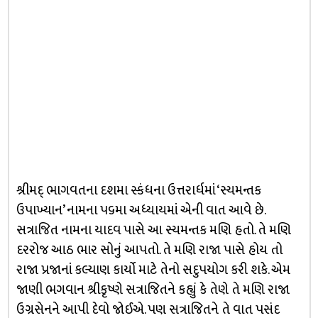
શ્રીમદ્ ભાગવતના દશમા સ્કંધના ઉત્તરાર્ધમાં ‘સ્યમન્તક
ઉપાખ્યાન’ નામના ૫૬મા અધ્યાયમાં એની વાત આવે છે.
સત્રાજિત નામના યાદવ પાસે આ સ્યમન્તક મણિ હતો. તે મણિ
દરરોજ આઠ ભાર સોનું આપતો. તે મણિ રાજા પાસે હોય તો
રાજા પ્રજાનાં કલ્યાણ કાર્યો માટે તેનો સદુપયોગ કરી શકે. એમ
જાણી ભગવાન શ્રીકૃષ્ણે સત્રાજિતને કહ્યું કે તેણે તે મણિ રાજા
ઉગ્રસેનને આપી દેવો જોઈએ. પણ સત્રાજિતને તે વાત પસંદ