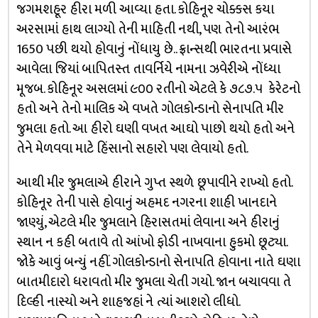
જગમશહૂર હીરા મળી આવ્યા હતા. કોહિનૂર ચોક્કસ કયા
અરસામાં હાથ લાગ્યો તેની માહિતી નથી, પણ તેનો આરંભ
1650 પછી થયો હોવાનું નોંધાયુ છે.. ફ્રાન્સથી ભારતના પ્રવાસે
આવેલા જિયાં બાપિતસ્ત તાવર્નિયે નામના ઝવેરીએ નોંધ્યા
મૂજબ. કોહિનૂર અસલમાં ૯૦૦ રતીનો એટલે કે ૭૮૭.૫ કેરેટનો
હતો અને તેનો માલિક એ વખતે ગોલકોન્ડાનો સેનાપતિ મીર
જુમલા હતો. આ હીરો ઘણી વખત આઘો પાછો થયો હતો અને
તેને મેળવવા માટે હિંસાનો સહારો પણ લેવાયો હતો.
આથી મીર જુમલાએ હીરાને ગુપ્ત સ્થળે છૂપાવીને રાખ્યો હતો.
કોહિનૂર તેની પાસે હોવાનું અહમદ નગરના શાહી ખાનદાને
જાણ્યું, એટલે મીર જુમલાને હિરાસતમાં લેવાના અને હીરાનું
સ્થાન ન કહી બતાવે તો આંખો ફોડી નાખવાના હુકમો છૂટ્યા.
જોકે આવું બન્યું નહીં. ગોલકોન્ડાનો સેનાપતિ હોવાના નાતે ઘણા
બાતમીદારો ધરાવતો મીર જુમલા ચેતી ગયો. જાન બચાવવા તે
દિલ્હી નાસ્યો અને શાહજહાં ને ત્યાં આશરો લીધો.