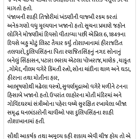
માગતો હતો.
પંજાબની શાહી તિજોરીમાં ખંડણીની વાજબી રકમ કરતાં
અનેકગણો વધુ મૂલ્યવાન ખજાનો હતો. સૂચના પ્રમાણે જહોન
લોગિને મોજણીમાં દિવસો વીતાવ્યા પછી એપ્રિલ 6, 1849ના
દિવસે બહુ મોટું લિસ્ટ તૈયાર કર્યું. તોશાખાનામાં હીરાજડિત
તલવારો, દુલિપસિંહના પિતા રણજિતસિંહનું નગદ સોનાનું
બનેલું સિંહાસન, પટારા ભરાય એટલા પોખરાજ, માણેક , યાકૂત
, ગોમેદ, નીલમ વગેરે કિંમતી રત્નો, સોના ચાંદીના થાળ અને ઘડા,
હીરાના તથા મોતીના હાર,
આભૂષણોથી મઢેલા વસ્ત્રો, સુવર્ણમુદ્રાઓ વગેરે મળીને ટનના
હિસાબે ખજાનો હતો. ઉપરાંત લાહોરના મોતી મંદિરમાં અને
ગોવિંદઘરમાં સંત્રીઓના પહેરા વચ્ચે સુરક્ષિત રખાયેલા બીજા
સમૃદ્ધ ધનભંડારોની ચાવીઓ પણ દુલિપસિંહના શાહી
તોશાખાનામાં હતી.
સૌથી આકર્ષક તથા અમૂલ્ય કહી શકાય એવી ચીજ હોય તો એ