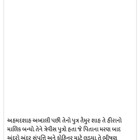
અહમદશાહ અબ્દાલી પછી તેનો પુત્ર તૈમુર શાહ તે હીરાનો
માલિક બન્યો. તેને ત્રેવીસ પુત્રો હતા જે પિતાના મરણ બાદ
અંદરો અંદર સંપત્તિ અને કોહિનૂર માટે લડયા. તે ભીષણ