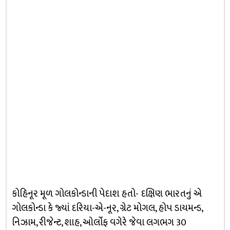
કોહિનૂર મૂળ ગોલકોન્ડાની પેદાશ હતો- દક્ષિણ ભારતનું એ
ગોલકોન્ડા કે જ્યાં દરિયા-એ-નૂર, ગ્રેટ મોગલ, હોપ ડાયમન્ડ,
નિઝામ, રીજેન્ટ, શાહ, ઓર્લોફ વગેરે જેવા લગભગ 30