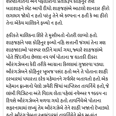
શરણાગતિના અને વફાદારીના પ્રતીકરૂપે કોહિનૂર તેણે
બાદશાહને ભેટ આપી દીધો. શાહજહાંએ આટલો શાનદાર હીરો
લગભગ જોયો ન હતો પરંતુ તેને એ કલ્પના ન હતી કે આ હીરો
તેના એકેય માલિકને ફળ્યો ન હતો.
હકીકતે માલિકના શિરે તે મુસીબતો નોતરી લાવ્યો હતો.
શાહજહાંને પણ કોહિનૂર ફળ્યો નહિ. સત્તાની જંગમાં તેના ત્રણ
શાહજાદાઓ પરસ્પર લડીને માર્યા ગયા, જ્યારે શાહજહાંએ
પોતે જિંદગીના છેલ્લા નવ વર્ષ પોતાના જ ઘાતકી દીકરા
ઔરંગઝેબના કેદી તરીકે આગ્રાના કિલ્લામાં ગુજારવા પડ્યા.
ઔરંગઝેબને કોહિનૂર ખૂબજ પસંદ હતો અને તે પોતાના શાહી
દરબારમાં પધારતા દરેક મહેમાનને ગર્વભેર બતાવતો હતો. એક
મહેમાન ફ્રાન્સનો પેલો ઝવેરી જિયાં બાપ્તિસ્ત તાવર્નિયે હતો, જે
લાંબી વિઝિટના અંતે વિદાય લેતા પહેલાં નવેમ્બર ૧ ૧૬૬૫ ના
દિવસે ઔરંગઝેબને મળવા ગયો હતો. તાવર્નિયેએ પોતાના
સફરનામામાં લખ્યું તેમ ઔરંગઝેબે તેને શાહી ખજાનો દેખાડ્યો
હતો. ઔરંગઝેબના રત્નભંડારમાં તાવર્નિયેને એક અત્યંત