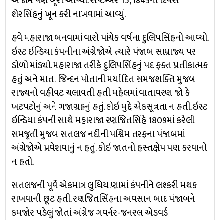
અંજામ પણ બૂરો આવ્યો. સપ્ટેમ્બર 15, 1843ના દિવસે
શેરસિંહનું ખૂન કરી નાખવામાં આવ્યું.
હવે મહારાજા બનવામાં વારો પાંચેક વર્ષના દુલિપસિંહનો આવ્યો.
ઇસ્ટ ઇન્ડિયા કંપનીના અંગ્રેજોએ ત્યારે પંજાબ સામ્રાજ્ય પર
ડોળો માંડ્યો. મહારાજા તરીકે દુલિપસિંહનું પદ ફક્ત પ્રતીકાત્મક
હતું અને માતા જિન્દન પોતાની મર્યાદિત સમજશક્તિ મુજબ
રાજ્યનો વહીવટ ચલાવતી હતી. મહેલમાં વાતાવરણ જો કે
ખટપટોનું અને ગજાગ્રહનું હતું. કોઇ મુદ્દે એકસૂત્રતા ન હતી. ઇસ્ટ
ઇન્ડિયા કંપની સાથે મહારાજા રણજિતસિંહે 1809માં કરેલી
સમજૂતી મુજબ સતલજ નદીની પશ્વિમ તરફના પંજાબમાં
અંગ્રેજોએ પ્રવેશવાનું ન હતું. કોઇ જાતનો હસ્તક્ષેપ પણ કરવાનો
ન હતો.
સતલજની પૂર્વે એકમાત્ર લુધિયાણામાં કંપનીને લશ્કરી મથક
રાખવાની છૂટ હતી. રણજિતસિંહના અવસાન બાદ પંજાબને
કમજોર પડેલું જોતાં અંગ્રેજ ગવર્નર-જનરલ એડવર્ડ