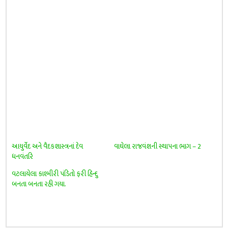
આયુર્વેદ અને વૈદકશાસ્ત્રનાં દેવ
વાઘેલા રાજવંશની સ્થાપના ભાગ – 2
ધનવંતરિ
વટલાયેલા કાશ્મીરી પંડિતો ફરી હિન્દુ
બનતા બનતા રહી ગયા.