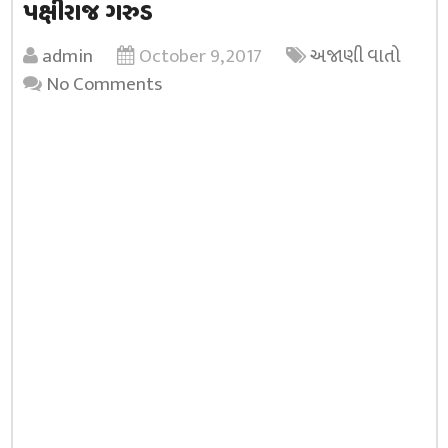
પક્ષીરાજ ગરુડ
admin
October 9, 2017
અજાણી વાતો
No Comments