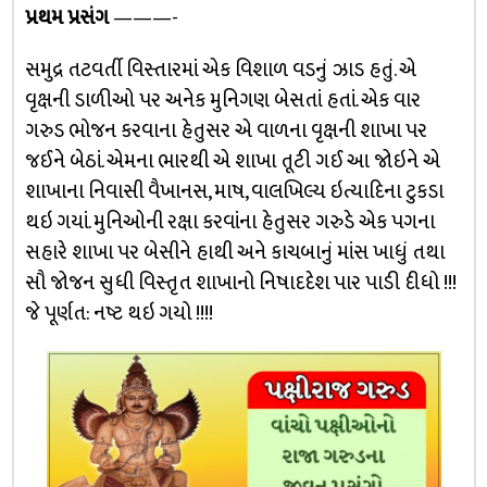
પ્રથમ પ્રસંગ
———-
સમુદ્ર તટવર્તી વિસ્તારમાં એક વિશાળ વડનું ઝાડ હતું. એ
વૃક્ષની ડાળીઓ પર અનેક મુનિગણ બેસતાં હતાં. એક વાર
ગરુડ ભોજન કરવાના હેતુસર એ વાળના વૃક્ષની શાખા પર
જઈને બેઠાં. એમના ભારથી એ શાખા તૂટી ગઈ આ જોઇને એ
શાખાના નિવાસી વૈખાનસ, માષ, વાલખિલ્ય ઇત્યાદિના ટુકડા
થઇ ગયાં. મુનિઓની રક્ષા કરવાંના હેતુસર ગરુડે એક પગના
સહારે શાખા પર બેસીને હાથી અને કાચબાનું માંસ ખાધું તથા
સૌ જોજન સુધી વિસ્તૃત શાખાનો નિષાદદેશ પાર પાડી દીધો !!!
જે પૂર્ણત: નષ્ટ થઇ ગયો !!!!