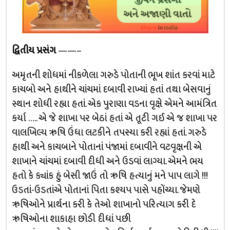
દ્વિતીય પ્રસંગ
——–
અમૃતની શોધમાં નીકળેલા ગરુડે પોતાની ભૂખ શાંત કરવાં માટે
કાચબો અને હાથીને ચાંચમાં દબાવી રાખ્યાં હતાં તથા બેસવાનું
સ્થાન શોધી રહ્યા હતાં. એક પુરાણા વડના વૃક્ષે એમને આમંંત્રિત
કર્યા ….. એ જે શાખા પર બેઠાં હતાં એ તૂટી ગઈ એ જ શાખા પર
વાલખિલ્ય ઋષિ ઉંધા લટકીને તપસ્યા કરી રહ્યાં હતાં. ગરુડે
હાથી અને કાચબાને પોતાનાં પંજામાં દબાવીને વટવૃક્ષની એ
શાખાને ચાંચમાં દબાવી દીધી અને ઉડવાં લાગ્યા. એમને ભય
હતો કે ક્યાંક હું બેસી જાઉં તો ઋષિ હત્યાનું મને પાપ લાગે !!!
ઉડતાં-ઉડતાંએ પોતાનાં પિતા કશ્યપ પાસે પહોંચ્યા. જેમણે
ઋષિઓને પ્રાર્થના કરી કે તેઓ શાખાનો પરિત્યાગ કરી દે
ઋષિઓના શાકાહા છોડી દીધાં પછી