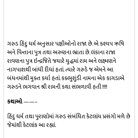
ગરુડ હિંદુ ધર્મ અનુસાર પક્ષીઓનો રાજા છે. એ કશ્યપ ઋષિ
અને વિન્તાના પુત્ર તથા અરુણના ભ્રાતા છે. લંકાના રાજા
રાવણના પુત્ર ઇન્દ્રજિતે જયારે યુદ્ધમાં રામ અને લક્ષ્મણને
નાગપાશથી બાંધી દીધાં હતાં. ત્યારે ગરુડે જ એમને આ
બંધનમાંથી મુક્ત કર્યા હતાં. કક્ભુશુંડી નામના એક કાગડાએ
ગરુડને ભગવાન શ્રી રામની કથા સંભળાવી હતી !!!!
કથાઓ
——–
હિંદુ ધર્મ તથા પુરાણોમાં ગરુડ સંબંધિત કેટલાંય પ્રસંગો મળે છે
જેમાંથી કેટલાંક આ રહ્યાં.