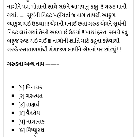
નાગોને પણ પોતાની સાથે લઈને આવવાનું કહ્યું !!! ગરુડ માની
ગયાં …….. સૂર્યની નિકટ પહોંચતાં જ નાગ તાપથી આકુળ
વ્યાકુળ થઇ ઉઠયા !!! એમની મનાઈ છતાં ગરુડ એમને સૂર્યની
નિકટ લઇ ગયાં. તેઓ અકળાઈ ઉઠયાં !! પાછાં ફરતાં સમયે કદ્રુ
બહુજ રુષ્ટ થઇ ગઈ !!! નાગોની શાંતિ માટે કદ્રુના કહેવાથી
ગરુડે રસાતાળમાંથી ગંગાજળ લાવીને એમનાં પર છાંટ્યું !!!
ગરુડના અન્ય નામ
——–
[૧] વિનાયક
[૨] ગરુત્મત
[૩] તાક્ષર્ય
[૪] વૈનતેય
[૫] નાગાન્તક
[૬] વિષ્ણુરથ