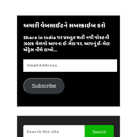
અમારી વેબસાઈટને સબસ્ક્રાઇબ કરો
Share in India પર પ્રસ્તુત થતી નવી પોસ્ટની
ઝલક મેળવો આપના ઈ-મેલ પર. આપનું ઈ-મેલ
એડ્રેસ નીચે લખો...
Email
Address
Subscribe
Search