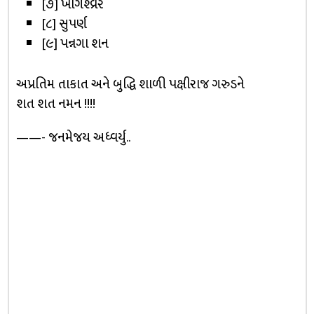
[૭] ખાગેશ્વ્રર
[૮] સુપર્ણ
[૯] પન્નગા શન
અપ્રતિમ તાકાત અને બુદ્ધિ શાળી પક્ષીરાજ ગરુડને
શત શત નમન !!!!
——- જનમેજય અધ્વર્યુ..