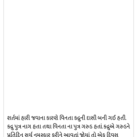
શર્તમાં હારી જવાના કારણે વિનતા કદ્રુની દાસી બની ગઈ હતી.
કદ્રુ પુત્ર નાગ હતા તથા વિનતા ના પુત્ર ગરુડ હતાં. કદ્રુએ ગરુડને
પ્રતિદિન સૂર્ય નમસ્કાર કરીને આવતાં જોયાં તો એક દિવસ