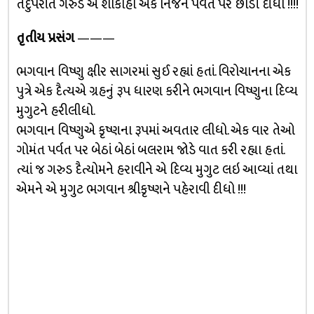
તદુપરાંત ગરુડે એ શાકાહા એક નિર્જન પર્વત પર છોડી દીધી !!!!
તૃતીય પ્રસંગ
———
ભગવાન વિષ્ણુ ક્ષીર સાગરમાં સુઈ રહ્યાં હતાં. વિરોચાનના એક
પુત્રે એક દૈત્યએ ગ્રહનું રૂપ ધારણ કરીને ભગવાન વિષ્ણુના દિવ્ય
મુગુટને હરીલીધો.
ભગવાન વિષ્ણુએ કૃષ્ણના રૂપમાં અવતાર લીધો. એક વાર તેઓ
ગોમંત પર્વત પર બેઠાં બેઠાં બલરામ જોડે વાત કરી રહ્યા હતાં.
ત્યાં જ ગરુડ દૈત્યોમને હરાવીને એ દિવ્ય મુગુટ લઇ આવ્યાં તથા
એમને એ મુગુટ ભગવાન શ્રીકૃષ્ણને પહેરાવી દીધો !!!