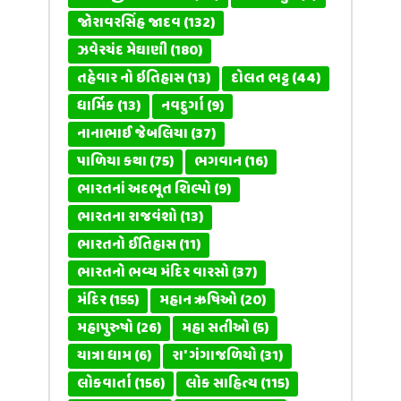
જોરાવરસિંહ જાદવ
(132)
ઝવેરચંદ મેઘાણી
(180)
તહેવાર નો ઇતિહાસ
(13)
દોલત ભટ્ટ
(44)
ધાર્મિક
(13)
નવદુર્ગા
(9)
નાનાભાઈ જેબલિયા
(37)
પાળિયા કથા
(75)
ભગવાન
(16)
ભારતનાં અદભૂત શિલ્પો
(9)
ભારતના રાજવંશો
(13)
ભારતનો ઈતિહાસ
(11)
ભારતનો ભવ્ય મંદિર વારસો
(37)
મંદિર
(155)
મહાન ઋષિઓ
(20)
મહાપુરુષો
(26)
મહા સતીઓ
(5)
યાત્રા ધામ
(6)
રા' ગંગાજળિયો
(31)
લોકવાર્તા
(156)
લોક સાહિત્ય
(115)