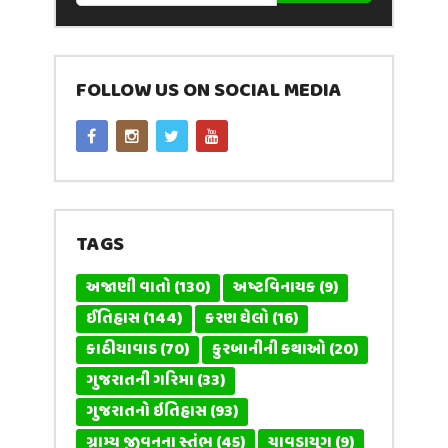
FOLLOW US ON SOCIAL MEDIA
TAGS
અજાણી વાતો
(130)
અષ્ટવિનાયક
(9)
ઈતિહાસ
(144)
કરણ ઘેલો
(16)
કાઠીયાવાડ
(70)
કુરબાનીની કથાઓ
(20)
ગુજરાતની ગરિમા
(33)
ગુજરાતનો ઇતિહાસ
(93)
ગ્રામ્ય જીવનના સ્તંભ
(45)
ચાવડાયુગ
(9)