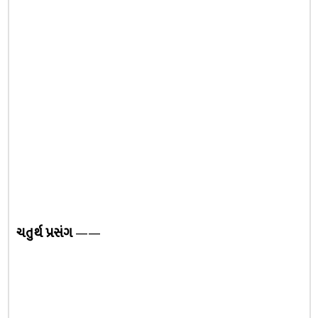
ચતુર્થ પ્રસંગ
——