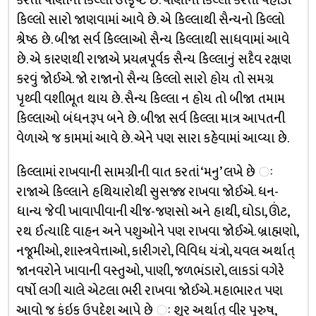
કરતાં પાણીનો કિલ્લો ઉત્કૃષ્ટ છે. પાણીના કિલ્લા કરતાં પહાડી
કિલ્લો સારો જાણવામાં આવે છે. એ કિલ્લાથી સૈન્યનો કિલ્લો
શ્રેષ્ઠ છે. બીજા સર્વ કિલ્લાઓ સૈન્ય કિલ્લાથી સાધવામાં આવે
છે. એ કારણથી રાજાએ પ્રયત્નપૂર્વક સૈન્ય કિલ્લાનું સદૈવ રક્ષણ
કરવું જોઈએ. જો રાજાનો સૈન્ય કિલ્લો સારો હોય તો સમગ્ર
પૃથ્વી વશીભૂત થાય છે. સૈન્ય કિલ્લા ન હોય તો બીજા તમામ
કિલ્લાઓ બંધનરૂપ બને છે. બીજા સર્વ કિલ્લા માત્ર આપતની
વેળાએ જ કામમાં આવે છે. એને પણ સારા કહેવામાં આવ્યા છે.
કિલ્લામાં રાખવાની સામગ્રીની વાત કરતાં ‘મનુ’ લખે છે ઃ
રાજાએ કિલ્લાને હથિયારોથી સુસજ્જ રાખવા જોઈએ. ધન-
ધાન્ય જેવી ખાવાપીવાની ચીજ-જણસો અને હાથી, ઘોડા, ઊંટ,
રથ ઈત્યાદિ વાહન અને પશુઓને પણ રાખવા જોઈએ. બ્રાહ્મણો,
નજૂમીઓ, શાસ્ત્રવેત્તાઓ, કારીગરો, વિવિધ યંત્રો, યવલ અર્થાત્
જાનવરોને ખાવાની વસ્તુઓ, પાણી, જળભંડારો, લાકડાં વગેરે
વર્ષો લગી ચાલે એટલા ભરી રાખવા જોઈએ. મહાભારત પણ
આવો જ કંઇક ઉપદેશ આપે છે ઃ શૂર અર્થાત્ વીર પુરુષ,