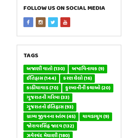
FOLLOW US ON SOCIAL MEDIA
TAGS
અજાણી વાતો
(130)
અષ્ટવિનાયક
(9)
ઈતિહાસ
(144)
કરણ ઘેલો
(16)
કાઠીયાવાડ
(70)
કુરબાનીની કથાઓ
(20)
ગુજરાતની ગરિમા
(33)
ગુજરાતનો ઇતિહાસ
(93)
ગ્રામ્ય જીવનના સ્તંભ
(45)
ચાવડાયુગ
(9)
જોરાવરસિંહ જાદવ
(132)
ઝવેરચંદ મેઘાણી
(180)