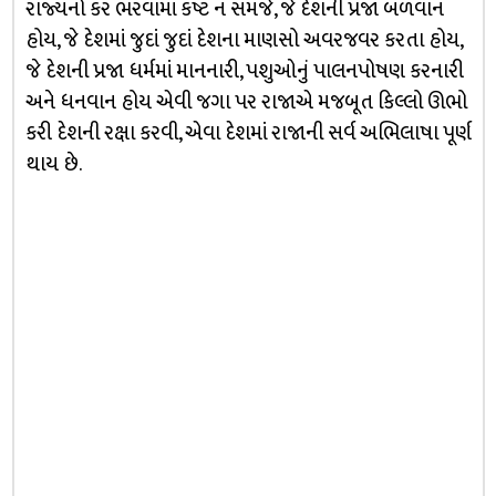
રાજ્યનો કર ભરવામાં કષ્ટ ન સમજે, જે દેશની પ્રજા બળવાન
હોય, જે દેશમાં જુદાં જુદાં દેશના માણસો અવરજવર કરતા હોય,
જે દેશની પ્રજા ધર્મમાં માનનારી, પશુઓનું પાલનપોષણ કરનારી
અને ધનવાન હોય એવી જગા પર રાજાએ મજબૂત કિલ્લો ઊભો
કરી દેશની રક્ષા કરવી, એવા દેશમાં રાજાની સર્વ અભિલાષા પૂર્ણ
થાય છે.