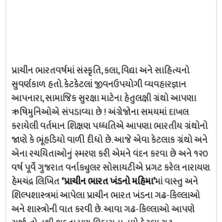
પ્રાચીન ભારતવર્ષમાં સંસ્કૃતિ, કલા, વિદ્યા અને સાહિત્યનો
સુવર્ણકાળ હતો. કેટકેટલાં જીવનઉપયોગી વ્યવહારજ્ઞાન
આપનારા, સામાજિક સુરક્ષા માટેના હેતુલક્ષી ગ્રંથો આપણા
ઋષિમુનિઓએ સંપડાવ્યા છે ! અંગ્રેજોના સમયમાં દાખલ
કરાયેલી વર્તમાન શિક્ષણ પધ્ધતિએ આપણા ભારતીય ગ્રંથોનો
જાણે કે ભૂંહડિયો વાળી દીધો છે. આજે એવા કેટલાક ગ્રંથો અને
એના રચયિતાઓનું સ્મરણ કરી એમને વંદન કરવા છે અને ૧૨૦
વર્ષ પૂર્વે ગુજરાત વર્નાક્યુલર સોસાયટીએ પ્રગટ કરેલ નારાયણ
હેમચંદ્ર લિખિત
‘પ્રાચીન ભારત ખંડનો મહિમા’
માં વાસ્તુ અને
શિલ્પશાસ્ત્રમાં આપેલા પ્રાચીન ભારત ખંડના ગઢ-કિલ્લાઓ
અને શાસ્ત્રોની વાત કરવી છે. આવા ગઢ-કિલ્લાઓ આપણે