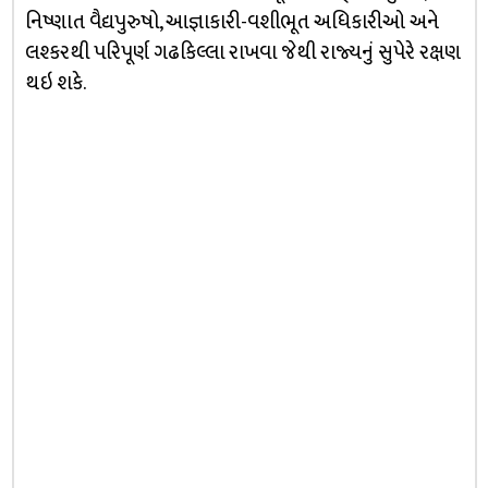
નિષ્ણાત વૈદ્યપુરુષો, આજ્ઞાકારી-વશીભૂત અધિકારીઓ અને
લશ્કરથી પરિપૂર્ણ ગઢકિલ્લા રાખવા જેથી રાજ્યનું સુપેરે રક્ષણ
થઇ શકે.