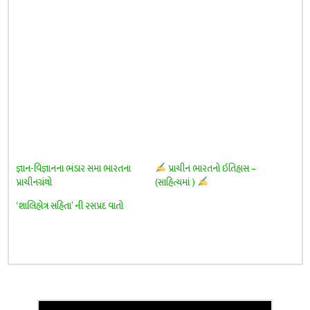
જ્ઞાન-વિજ્ઞાનના ભંડાર સમા ભારતના
પ્રાચીન ભારતનો ઇતિહાસ –
પ્રાચીનગ્રંથો
(સાહિત્યમાં )
‘શાલિહોત્ર સંહિતા’ ની રસપ્રદ વાતો