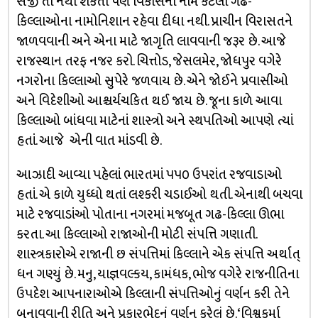
સર્જી તો નથી શકતા પણ વિકાસના નામે કેટલા ગઢ-
કિલ્લાઓના નામોનિશાન રહેવા દીધા નથી. પ્રાચીન વિરાસતને
જાળવવાની અને એના માટે જાગૃતિ લાવવાની જરૂર છે. આજે
રાજસ્થાન તરફ નજર કરો. ચિત્તોડ, જેસલમેર, જોધપુર વગેરે
નગરોના કિલ્લાઓ સુપેરે જળવાય છે. એને જોઈને પ્રવાસીઓ
અને વિદેશીઓ આશ્ચર્યચકિત થઈ જાય છે. જૂના કાળે આવા
કિલ્લાઓ બાંધવા માટેનાં શાસ્ત્રો અને સ્થપતિઓ આપણે ત્યાં
હતાં. આજે એની વાત માંડવી છે.
આઝાદી આવ્યા પહેલાં ભારતમાં ૫૫૦ ઉપરાંત રજવાડાઓ
હતાં. એ કાળે યુધ્ધો થતાં લશ્કરી ચડાઈઓ થતી. એનાથી બચવા
માટે રજવાડાંઓ પોતાના નગરમાં મજબૂત ગઢ-કિલ્લા ઊભા
કરતા. આ કિલ્લાઓ રાજાઓની મોટી સંપત્તિ ગણાતી.
શાસ્ત્રકારોએ રાજાની છ સંપત્તિમાં કિલ્લાને એક સંપત્તિ અર્થાત્
ધન ગણ્યું છે. મનુ, યાજ્ઞવલ્કય, કામંધક, ભોજ વગેરે રાજનીતિના
ઉપદેશ આપનારાઓએ કિલ્લાની સંપત્તિઓનું વર્ણન કરી તેને
બનાવવાની રીતિ અને પ્રકારભેદનું વર્ણન કરેલું છે. ‘વિશ્વકર્મા