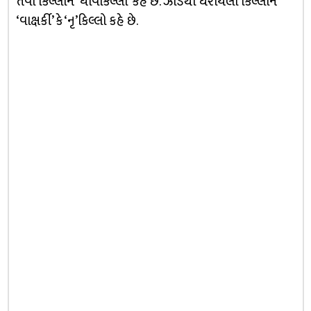
તેવા કિલ્લાને ‘ધાવકિલ્લો’ કહે છે. ઝાડથી ઘેરાયેલા કિલ્લાને
‘વાક્ષર્કી’ કે ‘નૃ’કિલ્લો કહે છે.