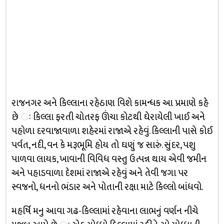
રાજનગર અને કિલ્લાના રહેઠાણ વિશે કામન્ધક આ પ્રમાણે કહે
છે ઃ કિલ્લા ફરતી ચોતરફ ઊંચા કોટથી ઘેરાયેલી ખાઈ અને
પહોળા દરવાજાવાળા શહેરમાં રાજાએ રહેવું. કિલ્લાની પાસે કોઈ
પર્વત, નદી, વન કે મરૂભૂમિ હોય તો ઘણું જ સારું. સુંદર, પશુ
પાળવા લાયક, ખાવાની વિવિધ વસ્તુ ઉત્પન્ન થાય એવી જમીન
અને પહાડવાળા દેશમાં રાજાએ રહેવું અને તેવી જગા પર
સ્વજનો, ધનનો ભંડાર અને પોતાની રક્ષા માટે કિલ્લો બાંધવો.
મહર્ષિ મનુ આવા ગઢ-કિલ્લામાં રહેવાના લાભનું વર્ણન નીચે