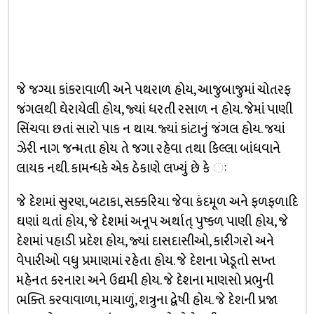
જે જગ્યા કાંકરાવાળી અને પથરાળ હોય, આજુબાજુમાં ચોતરફ
જંગલથી ઘેરાયેલી હોય, જ્યાં ધરતી રસાળ ન હોય. જેમાં પાણી
સિંચવા છતાં સારો પાક ન થાય. જ્યાં કાંટાનું જંગલ હોય. જયાં
ઝેરી નાગ જન્મતા હોય તે જગા રહેવા તથા કિલ્લા બાંધવાને
લાયક નથી. કામન્ધકે એક ઠેકાણે લખ્યું છે કે ઃ
જે દેશમાં સુરણ, બટાકા, સક્કરિયા જેવા કંદમૂળ અને ફળફળાદિ
ઘણાં થતાં હોય, જે દેશમાં અનૂપ અર્થાત્ પુષ્કળ પાણી હોય, જે
દેશમાં પહાડી પ્રદેશ હોય, જ્યાં દાસદાસીઓ, કારીગરો અને
વેપારીઓ વધુ પ્રમાણમાં રહેતા હોય. જે દેશના ખેડૂતો સખ્ત
મહેનત કરનારા અને ઉદ્યમી હોય. જે દેશના માણસો પ્રભુની
ભક્તિ કરવાવાળા, માયાળું, શત્રુના દ્વેષી હોય. જે દેશની પ્રજા