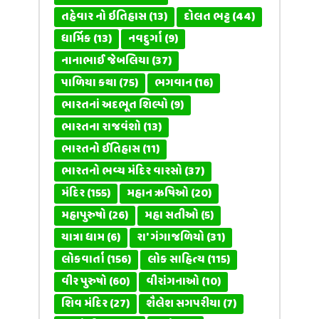
તહેવાર નો ઇતિહાસ
(13)
દોલત ભટ્ટ
(44)
ધાર્મિક
(13)
નવદુર્ગા
(9)
નાનાભાઈ જેબલિયા
(37)
પાળિયા કથા
(75)
ભગવાન
(16)
ભારતનાં અદભૂત શિલ્પો
(9)
ભારતના રાજવંશો
(13)
ભારતનો ઈતિહાસ
(11)
ભારતનો ભવ્ય મંદિર વારસો
(37)
મંદિર
(155)
મહાન ઋષિઓ
(20)
મહાપુરુષો
(26)
મહા સતીઓ
(5)
યાત્રા ધામ
(6)
રા' ગંગાજળિયો
(31)
લોકવાર્તા
(156)
લોક સાહિત્ય
(115)
વીર પુરુષો
(60)
વીરાંગનાઓ
(10)
શિવ મંદિર
(27)
શૈલેશ સગપરીયા
(7)