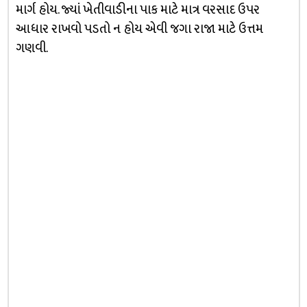
માર્ગ હોય. જ્યાં ખેતીવાડીના પાક માટે માત્ર વરસાદ ઉપર
આધાર રાખવો પડતો ન હોય એવી જગા રાજા માટે ઉત્તમ
ગણવી.