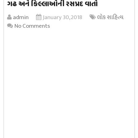
ગઢ અને કિલ્લાઓની રસપ્રદ વાતો
admin
January 30, 2018
લોક સાહિત્ય
No Comments