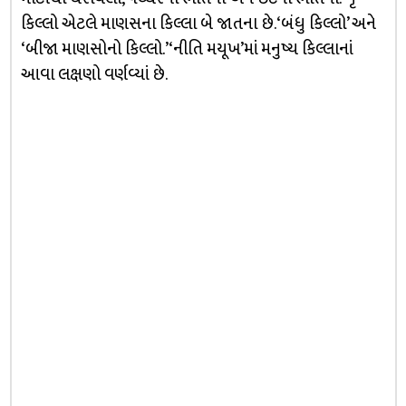
કિલ્લો એટલે માણસના કિલ્લા બે જાતના છે. ‘બંધુ કિલ્લો’ અને
‘બીજા માણસોનો કિલ્લો.’ ‘નીતિ મયૂખ’માં મનુષ્ય કિલ્લાનાં
આવા લક્ષણો વર્ણવ્યાં છે.