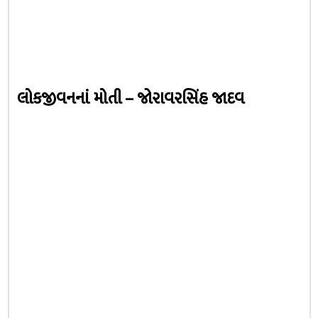
લોકજીવનનાં મોતી – જોરાવરસિંહ જાદવ