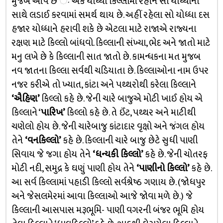
મુજબ આપે છે ઃ એક યોધ્ધો કિલ્લામાં રહીને સો યોધ્ધાની
સાથે લડાઈ કરવામાં સમર્થ થાય છે. અહીં રહેલા સો યોધ્ધા દસ
હજાર યોધ્ધાને હરાવી શકે છે એટલા માટે રાજાએ રાજ્યના
રક્ષણ માટે કિલ્લો બાંધવો. કિલ્લાની સંખ્યા, ભેદ અને જાતો માટે
મનુ લખે છે કે કિલ્લાની સાત જાતો છે. કામન્ધકના મત મુજબ
નવ જાતના કિલ્લા સર્વથી ચડિયાતા છે. કિલ્લાઓના નામ ઉપર
નજર કરીએ તો ખ્યાત, કાંટા અને પથ્થરોથી કરેલા કિલ્લાને
‘ઐહિણ’
કિલ્લો કહે છે. જેની ચારે બાજુએ મોટી ખાઈ હોય એ
કિલ્લાને ‘
પારિખ’
કિલ્લો કહે છે. તે ઈંટ, પથ્થર અને માટીથી
ચણેલો હોય છે. જેની ચારેબાજુ કાંટાદાર વૃક્ષો અને જંગલ હોય
તેને
‘વનકિલ્લો’
કહે છે. કિલ્લાની ચારે બાજુ છેટે સુધી પાણી
સિવાય જે જગા હોય તેને
‘ધન્યકી કિલ્લો’
કહે છે. જેની ચોતરફ
મોટી નદી, સમુદ્ર કે ઘણું પાણી હોય તેને
‘પાણીનો કિલ્લો’
કહે છે.
આ સર્વ કિલ્લામાં પહાડી કિલ્લો સર્વશ્રેષ્ઠ ગણાય છે. (જોધપુર
અને જેસલમેરમાં આવા કિલ્લાઓ આજે જોવા મળે છે.) જે
કિલ્લાની આસપાસ મરૂભૂમિ- પાણી વગરની બંજર ભૂમિ હોય