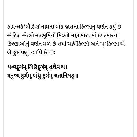
કામન્ધકે ‘ઐરિણ’ નામના એક જાતના કિલ્લાનું વર્ણન કર્યું છે.
ઐરિણ એટલે મરૂભૂમિનો કિલ્લો. મહાભારતમાં છ પ્રકારના
કિલ્લાઓનું વર્ણન મળે છે. તેમાં ‘મહીંકિલ્લો’ અને ‘મૃ’ કિલ્લા એ
બે જુદાપણું દર્શાવે છે ઃ
ધન્વદૂર્ગમ્ ગિરિદૂર્ગમ્ તથૈવ ચ ।
મનુષ્ય દુર્ગમ્, બંધુ દુર્ગમ્ ચતાનિષટ્ ।।