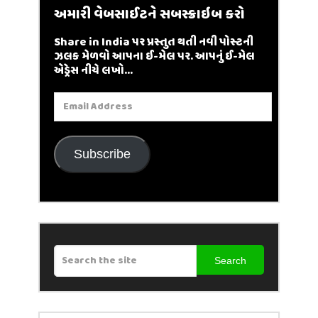
અમારી વેબસાઈટને સબસ્ક્રાઇબ કરો
Share in India પર પ્રસ્તુત થતી નવી પોસ્ટની
ઝલક મેળવો આપના ઈ-મેલ પર. આપનું ઈ-મેલ
એડ્રેસ નીચે લખો...
Email
Address
Subscribe
Search