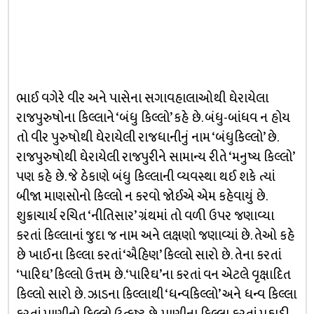
ભાઈ વગેરે વીર અને પાસેના સગાવહાલાઓથી ઘેરાયેલા
રાજપુરુષોના કિલ્લાને ‘બંધુ કિલ્લો’ કહે છે. બંધુ-બાંધવ ન હોય
તો વીર પુરુષોથી ઘેરાયેલી રાજધાનીનું નામ ‘બંધુકિલ્લો’ છે.
રાજપુરુષોથી ઘેરાયેલી રાજપુરીને સામાન્ય રીતે ‘મનુષ્ય કિલ્લો’
પણ કહે છે. જે ઠેકાણે બંધુ કિલ્લાની વ્યવસ્થા થઈ શકે ત્યાં
બીજા માણસોનો કિલ્લો ન કરવો જોઈએ એમ કહેવાયું છે.
શુક્રાચાર્ય રચિત ‘નીતિસાર’ ગ્રંથમાં તો વળી ઉપર જણાવ્યા
કરતાં કિલ્લાનાં જુદા જ નામ અને લક્ષણો જણાવ્યાં છે. તેઓ કહે
છે ખાઈના કિલ્લા કરતાં ‘ઐહિણ’ કિલ્લો સારો છે. તેના કરતાં
‘પારિઘ’ કિલ્લો ઉત્તમ છે. ‘પારિઘ’ના કરતાં વન એટલે વૃક્ષાદિત
કિલ્લો સારો છે. ઝાડના કિલ્લાથી ‘ધન્વકિલ્લો’ અને ધન્વ કિલ્લા