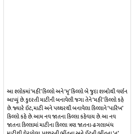
આ શ્લોકમાં ‘મહી’ કિલ્લો અને ‘મૃ’ કિલ્લો બે જુદા શબ્દોથી વર્ણન
આપ્યું છે. કુદરતી માટીની બનાવેલી જગા તેને ‘મહી’ કિલ્લો કહે
છે. જ્યારે ઇંટ, માટી અને પથ્થરથી બનાવેલા કિલ્લાને ‘પારિખ’
કિલ્લો કહે છે. આમ નવ જાતના કિલ્લા કહેવાય છે. આ નવ
જાતના કિલ્લામાં માટીના કિલ્લા ત્રણ જાતના-ઢગલાબંધ
માટીથી ઘેરાયેલા, પથ્થરની ભીંતના અને ઈંટની ભીંતના. ‘નૃ’