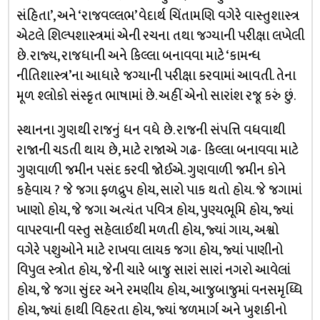
સંહિતા’, અને ‘રાજવલ્લભ’ વેદાર્થ ચિંતામણિ વગેરે વાસ્તુશાસ્ત્ર
એટલે શિલ્પશાસ્ત્રમાં એની રચના તથા જગ્યાની પરીક્ષા લખેલી
છે. રાજ્ય, રાજધાની અને કિલ્લા બનાવવા માટે ‘કામન્ધ
નીતિશાસ્ત્ર’ના આધારે જગ્યાની પરીક્ષા કરવામાં આવતી. તેના
મૂળ શ્લોકો સંસ્કૃત ભાષામાં છે. અહીં એનો સારાંશ રજૂ કરું છું.
સ્થાનના ગુણથી રાજનું ધન વધે છે. રાજની સંપત્તિ વધવાથી
રાજાની ચડતી થાય છે, માટે રાજાએ ગઢ- કિલ્લા બનાવવા માટે
ગુણવાળી જમીન પસંદ કરવી જોઈએ. ગુણવાળી જમીન કોને
કહેવાય ? જે જગા ફળદ્રુપ હોય, સારો પાક થતો હોય. જે જગામાં
ખાણો હોય, જે જગા અત્યંત પવિત્ર હોય, પુણ્યભૂમિ હોય, જ્યાં
વાપરવાની વસ્તુ સહેલાઈથી મળતી હોય, જ્યાં ગાય, અશ્વો
વગેરે પશુઓને માટે રાખવા લાયક જગા હોય, જ્યાં પાણીનો
વિપુલ સ્ત્રોત હોય, જેની ચારે બાજુ સારાં સારાં નગરો આવેલાં
હોય, જે જગા સુંદર અને રમણીય હોય, આજુબાજુમાં વનસમૃધ્ધિ
હોય, જ્યાં હાથી વિહરતા હોય, જ્યાં જળમાર્ગ અને ખુશકીનો