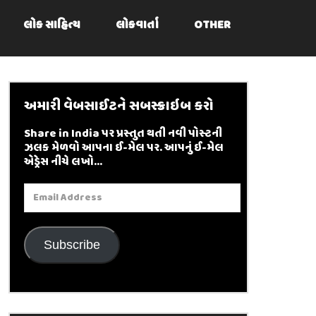
લોક સાહિત્ય
લોકવાર્તા
OTHER
અમારી વેબસાઈટને સબસ્ક્રાઇબ કરો
Share in India પર પ્રસ્તુત થતી નવી પોસ્ટની
ઝલક મેળવો આપના ઈ-મેલ પર. આપનું ઈ-મેલ
એડ્રેસ નીચે લખો...
Email
Address
Subscribe