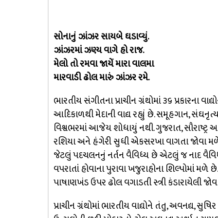
સોનાનું ઝાંઝર સાયબે ઘડાવ્યું.
ઝાંઝરમાં ઝણ્ય વાગે હો રાજ.
મેલો તો રમવા જાયેં મારા વાલમા
મારવાડી ઢોલ મારું ઝાંઝર રમે.
ભારતીય સંગીતના પ્રાચીન ગ્રંથોમાં ૩૬ પ્રકારના વાદ્યોન
આદિકાળથી મેદાની વાદ્ય રહ્યું છે. સમૂહગાન, સંઘનૃત્
વિશ્વભરમાં આજેય શોધાયું નથી. ગુજરાત, સૌરાષ્ટ્ર
રશિયા અને હંગેરી સુધી એકસરખા વાગતા જોવા મળે છે
જેટલું પદચલનનું નર્તન વૈવિધ્ય છે એટલું જ નાદ વૈવ
વપરાતાં હોવાના પુરાવા ખજુરાહોના શિલ્પોમાં મળે
પાષાણખંડ ઉપર ઢોલ વગાડતી સ્ત્રી કંડારાયેલી જોવા
પ્રાચીન ગ્રંથોમાં ભારતીય વાદ્યોને તંતુ, અવનદ્ય, સુષ