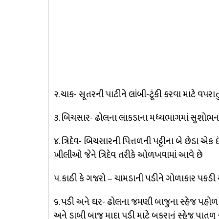
૨. ચાક- સૂતરની પાટીને લાંબી-ટૂંકી કરવા માટે વપર
૩. બિચસાર- ઢોલના લાકડાના મધ્યભાગમાં સુશોભન 
૪. ત્રિદેવ- બિચસારની પિત્તળની પટ્ટીના બે છેડા એક
ખીલીઓ જેને ત્રિદેવ તરીકે ઓળખવામાં આવે છે
૫. કાઠી કે ગજરો – ચામડાની પડીને ગોળાકાર પકડી ર
૬. પડી અને ઘર- ઢોલના જમણી બાજુના સ્હેજ પહોળા
અને ડાબી બાજુ માદા પડી માટે બકરાનું સ્હેજ પાતળ