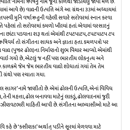
સ્વાતિ’ નામના ઋષિનું નામ જૂના કાળથી જોડાયેલું જોવા મળે છે.
ં આવે છે) વાદ્યની ઉત્પત્તિ અંગે આ ગ્રંથના ૩૩માં અધ્યાયમાં
્વી મુનિ વર્ષાઋતુની વહેલી સવારે સરોવરમાં સ્નાન કરવા
પહેલાં તો સરોવરમાં કમળો ખીલ્યાં હતાં. એવામાં વરસાદનું
ડાના છાંટા પડવાના શરૂ થતાં એમાંથી ટપટપાટપ, ટપટપાટપ ટપ
વર્ય તો સંગીતના સાધક અને જ્ઞાતા હતા. કમળપત્રો પર
ાદ્ય (પુષ્કર ઢોલ)ના નિર્માણનો શુભ વિચાર આવ્યો. એમાંથી
છવાઇ ગયો છે, એટલું જ નહીં પણ ભારતીય લોકનૃત્ય અને
. કાળક્રમે જેમ જેમ ભારતીય વાદ્યો શોધાતાં ગયાં તેમ તેમ
 ગ્રંથો પણ રચાતા ગયા.
ોલ સાગર’ નામે જાણીતો છે. એમાં ઢોલની ઉત્પત્તિ, એનાં વિવિધ
 તેની મહત્તા, ઢોલ બનાવવા માટેનું લાકડું, ઢોલવાદનમાં જુદી
ત ઝીણવટભરી માહિતી આપી છે. સંગીતના અભ્યાસીઓ માટે આ
િ કહે છે ‘કસીણકા’ અર્થાત્ પડીને સૂરમાં મેળવવા માટે