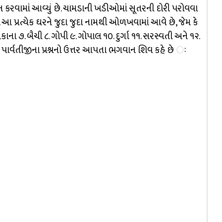
ાન કરવામાં આવ્યું છે. ચામડાની ખડીઓમાં સૂતરની દોરી પરોવવા
ે. આ પ્રત્યેક ઘરને જુદા જુદા નામથી ઓળખવામાં આવે છે, જેમ કે
ાના ૭. બૈચી ૮. ગોપી ૯. ગોપાલ ૧૦. દુર્ગા ૧૧. સરસ્વતી અને ૧૨.
વિશે પાર્વતીજીના પ્રશ્નનો ઉત્તર આપતા ભગવાન શિવ કહે છે ઃ