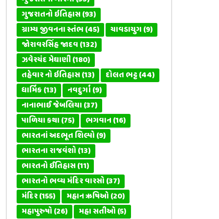
ગુજરાતનો ઇતિહાસ
(93)
ગ્રામ્ય જીવનના સ્તંભ
(45)
ચાવડાયુગ
(9)
જોરાવરસિંહ જાદવ
(132)
ઝવેરચંદ મેઘાણી
(180)
તહેવાર નો ઇતિહાસ
(13)
દોલત ભટ્ટ
(44)
ધાર્મિક
(13)
નવદુર્ગા
(9)
નાનાભાઈ જેબલિયા
(37)
પાળિયા કથા
(75)
ભગવાન
(16)
ભારતનાં અદભૂત શિલ્પો
(9)
ભારતના રાજવંશો
(13)
ભારતનો ઈતિહાસ
(11)
ભારતનો ભવ્ય મંદિર વારસો
(37)
મંદિર
(155)
મહાન ઋષિઓ
(20)
મહાપુરુષો
(26)
મહા સતીઓ
(5)