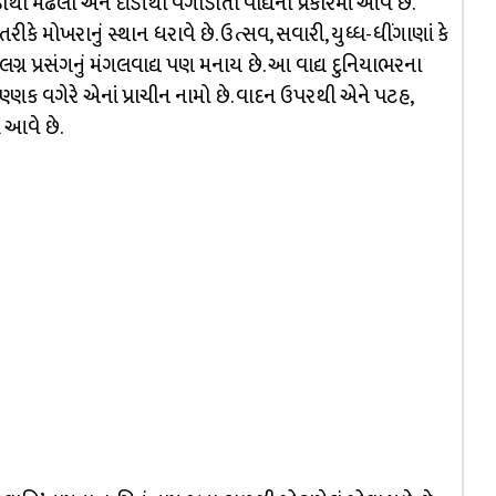
 મઢેલા અને દાંડીથી વગાડાતા વાદ્યના પ્રકારમાં આવે છે.
રીકે મોખરાનું સ્થાન ધરાવે છે. ઉત્સવ, સવારી, યુધ્ધ-ધીંગાણાં કે
 પ્રસંગનું મંગલવાદ્ય પણ મનાય છે. આ વાદ્ય દુનિયાભરના
્ષુણ્ણક વગેરે એનાં પ્રાચીન નામો છે. વાદન ઉપરથી એને પટહ,
 આવે છે.