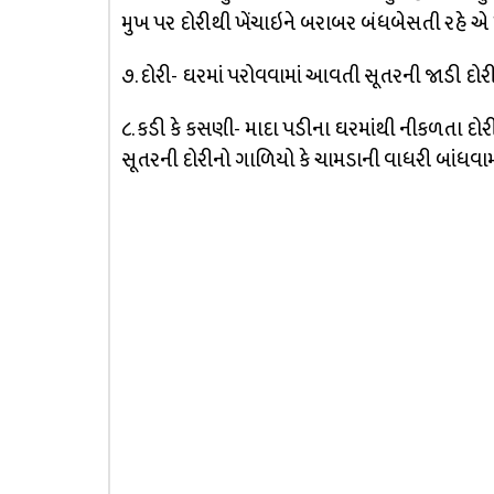
મુખ પર દોરીથી ખેંચાઇને બરાબર બંધબેસતી રહે એ મા
૭. દોરી- ઘરમાં પરોવવામાં આવતી સૂતરની જાડી દોર
૮. કડી કે કસણી- માદા પડીના ઘરમાંથી નીકળતા દોર
સૂતરની દોરીનો ગાળિયો કે ચામડાની વાધરી બાંધવામા