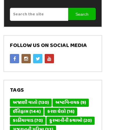
Search
FOLLOW US ON SOCIAL MEDIA
TAGS
અજાણી વાતો
(130)
અષ્ટવિનાયક
(9)
ઈતિહાસ
(144)
કરણ ઘેલો
(16)
કાઠીયાવાડ
(70)
કુરબાનીની કથાઓ
(20)
ગુજરાતની ગરિમા
(33)