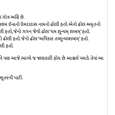
ગોત્ર અગ્નિ છે.
્વપ્રથમ ઈન્દ્રનો ઉમદાદાસ નામનો ઢોલી હતો. એનો ઢોલ અમૃતનો
લી હતો, જેનો ગગન જેવો ઢોલ ‘યમ શૂન્યમ્ શબ્દમ્’ હતો.
ો ઢોલી હતો. જેનો ઢોલ ‘અવિકાર તમ્શૂન્યમ્શબ્દમ્’ હતો.
ોલી હતો.
પણ આજે ભાગ્યે જ જાણકારી હોય છે. આશ્ચર્ય પમાડે તેવાં આ
 સૂતરની પાટી.