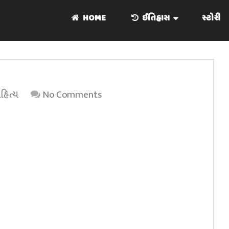
HOME
ઈતિહાસ
સ્ટોરી
હિત્ય
No Comments