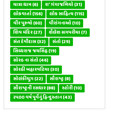
યાત્રા ધામ
(6)
રા' ગંગાજળિયો
(31)
લોકવાર્તા
(156)
લોક સાહિત્ય
(115)
વીર પુરુષો
(60)
વીરાંગનાઓ
(10)
શિવ મંદિર
(27)
શૈલેશ સગપરીયા
(7)
સંત દેવીદાસ
(32)
સંતો
(29)
સિધ્ધરાજ જયસિંહ
(19)
સોરઠ ના સંતો
(46)
સોરઠી બહારવટિયા
(30)
સોલંકીયુગ
(22)
સૌરાષ્ટ્ર
(8)
સૌરાષ્ટ્રની રસધાર
(88)
સ્ટોરી
(10)
૨૫૦૦ વર્ષ પૂર્વેનું હિન્દુસ્તાન
(43)