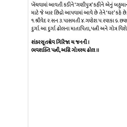
ખેંચવામાં આવતી કડીને ‘ગણીપુત્ર’ કહીને એનું બહુમ
માટે જે બાર છિદ્રો આપવામાં આવે છે તેને ‘ઘર’ કહે છ
૧. શ્રીવેદ ૨. સન ૩. પાસમતી ૪. ગણેશ ૫. રણકા ૬. છણક
દુર્ગા. આ દુર્ગા ઢોલના માતાપિતા, પત્ની અને ગોત્ર 
શંકરસૂતશ્વેવ ગિરિજા ચ જનની ।
ભવશક્તિ પત્ની, અગ્નિ ગોત્રસ્ય ઢોલ ।।