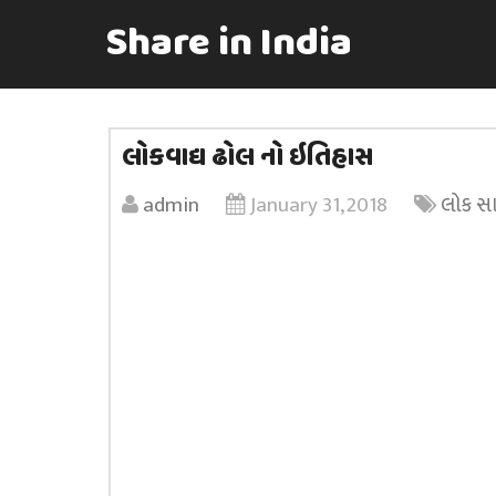
Share in India
લોકવાદ્ય ઢોલ નો ઇતિહાસ
admin
January 31, 2018
લોક સા