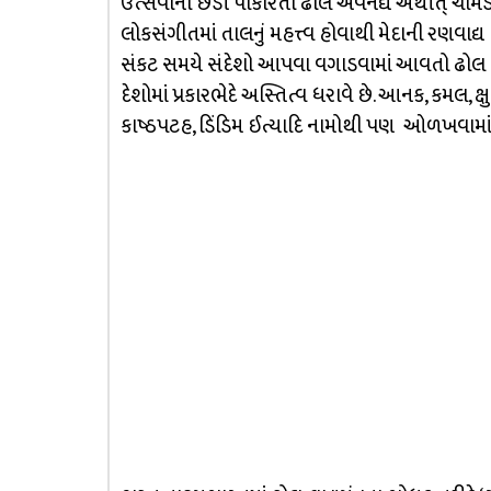
ઉત્સવોની છડી પોકારતો ઢોલ અવનદ્ય અર્થાત્ ચામડાથી
લોકસંગીતમાં તાલનું મહત્ત્વ હોવાથી મેદાની રણવાદ્ય ત
સંકટ સમયે સંદેશો આપવા વગાડવામાં આવતો ઢોલ લગ્ન
દેશોમાં પ્રકારભેદે અસ્તિત્વ ધરાવે છે. આનક, કમલ, ક
કાષ્ઠપટહ, ડિંડિમ ઈત્યાદિ નામોથી પણ ઓળખવામાં