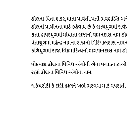
ઢોલના પિતા શંકર, માતા પાર્વતી, પત્ની ભવશક્તિ અને 
ઢોલની પ્રાચીનતા માટે કહેવાય છે કે સત્યયુગમાં સર
હતો. દ્વાપરયુગમાં માંધાતા રાજાનો વામનદાસ નામે ઢો
ત્રેતાયુગમાં મહેન્દ્ર નામના રાજાનો વિદિપાલદાસ નામન
કળિયુગમાં રાજા વિક્રમાદિત્યનો ભગવાનદાસ નામે ઢ
વોકવાદ્ય ઢોલના વિવિધ અંગોની એના વગાડનારાઓને 
રહ્યાં ઢોલના વિવિધ અંગોના નામ.
૧. કંધરોટી કે દોરી. ઢોલને ખભે ભરવવા માટે વપરાતી