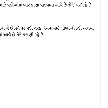
ટે પડીઓમાં બાર કાણાં પાડવામાં આવે છે જેને ‘ઘર’ કહે છે
ી
ીના બે છેડાને નર પડી તરફ ખેંચવા માટે લોખંડની કડી અથવા
ં આવે છે તેને કસણી કહે છે