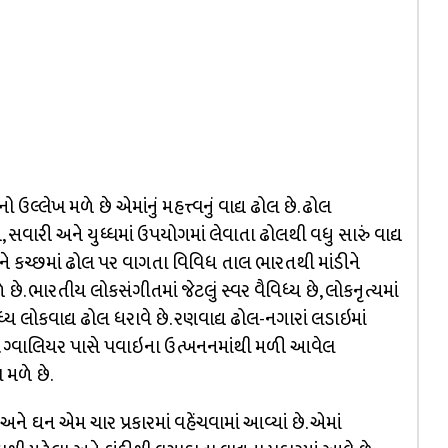
ો ઉલ્લેખ મળે છે એમાંનું મહત્ત્વનું વાદ્ય ઢોલ છે. ઢોલ
ય, સવારી અને યુધ્ધમાં ઉપયોગમાં લેવાતા ઢોલથી વધુ સારું વાદ્ય
 અને કચ્છમાં ઢોલ પર વાગતા વિવિધ તાલ ભારતથી માંડીને
. ભારતીય લોકસંગીતમાં જેટલું સ્વર વૈવિધ્ય છે, લોકનૃત્યમાં
િધ્ય લોકવાદ્ય ઢોલ ધરાવે છે. રણવાદ્ય ઢોલ-નગારાં લડાઇમાં
 છે. ગ્વાલિયર પાસે પવાઇના ઉત્ખનનમાંથી મળી આવેલ
 મળે છે.
િર અને ઘન એમ ચાર પ્રકારમાં વહેંચવામાં આવ્યાં છે. એમાં