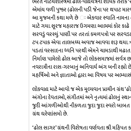
ભરત નાટયશાસ્ત્રમાં ઢોલ-વાદ્યયંત્રના શોધક તરીકે ‘
એમાંય વળી પુષ્કર (ઢોલની પડી જેના પર થપાટ મારવામા
આ મુજબની કથા મળે છે ઃ એકવાર સ્વાતિ નામના તપસ
માટે ગયા. સૂરજ મહારાજ ઉગમણા આભમાં કોર કાઢે તે 
સરવડું વરસ્યું. પાણી પર તરતાં કમળપત્રો પર સરવ
ટપ ટપાક એવા તાલબધ્ધ અવાજ આવવા શરૂ થયા. ઋષિ
પડતાં વરસાદના ધ્વનિ પરથી એમને ચામડાથી મઢાતા વ
નિર્માણ પામેલો ઢોલ આજે તો લોકસમાજમાં સર્વત્ર 
નવરાત્રીના રાસ-ગરબાનું અનિવાર્ય અંગ બની રહ્યો છે
મહર્ષિઓ અને જ્ઞાતાઓ દ્વારા આ વિષય પર અભ્યાસી
લોકવાદ્ય માટે આવો જ એક મૂલ્યવાન પ્રાચીન ગ્રંથ ‘ઢ
અંગોના દેવતાઓ, સંગીતમાં અને નૃત્યમાં ઢોલનું સ્થાન,
જુદી આંગળીઓથી નીકળતા જુદા જુદા સ્વરો બાબ
ગ્રંથ ઘરેણાંસમો છે.
‘ઢોલ સાગર’ ગ્રંથની વિશેષતા વર્ણવતા શ્રી મહિપત કવ