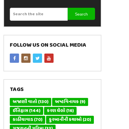
Search
FOLLOW US ON SOCIAL MEDIA
TAGS
અજાણી વાતો
(130)
અષ્ટવિનાયક
(9)
ઈતિહાસ
(144)
કરણ ઘેલો
(16)
કાઠીયાવાડ
(70)
કુરબાનીની કથાઓ
(20)
ગુજરાતની ગરિમા
(33)