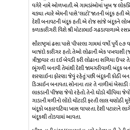
વગેરે નામે ઓળખાતી. એ ગામડાંઓમાં ખૂબ જ લોકપ્
ચડ્યા ત્યારે એમની પાસે ‘લાટો’ જાતની બંદૂક હતી
દેશી બનાવટની બંદૂક હતી. એ રોજ સાંજે બંદૂકને લો
કળાકારીગરી વિશે શ્રી મોટાભાઈ ગઢડાવાળાએ રસપ્ર
સૌરાષ્ટ્રમાં ઢસા પાસે પીપરલા ગામમાં વર્ષો પૂર્વે 
બાજંદો કારીગર હતો. તેઓ લોઢાની એક પખવાસી (જાડ
ત્રીજીવાર તા દઈ બેવડી કરી લોઢાના સળિયા ઉપર તે 
ભૂંગળી બનાવી તેમાંથી દેશી જામગરીવાળી બંદૂક બનાવત
શરણાઈના ફોરણા જેવું રહેતું.પછી બંદૂકની કોઠી બન
ડિઝાઈન બનાવતા. સોનાના તાર તે નાળીમાં બેસાડી દ
લાકડાની પીંજણ જેવો રહેતો. તેનો ઘોડો ચીપિયા જેવો 
ગાડાની મળીનો લોંદો ચોંટાડી ફરતી લાલ ચણોઠી મૂ
બંદૂકો બહારવટિયા ખાસ વાપરતા. દેશી પટારાને લા
બંદૂકથી તોડવામાં આવતા.