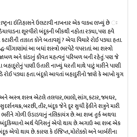
ૌરાષ્ટ્રના ઇતિહાસને ઉલટાવી નાખનાર એક વાક્ય લખ્યું છે ઃ
ાઠિયાવાડના શૂરવીરો બંદૂકની બીકથી નહોતા રડ્યા, પણ હવે
ટારીની તાકાત કોને બતાવશું ? એવા વિચારે રોઈ પડ્યા હતા.
દ્ધ-ધીંગાણાંમાં આ બધાં શસ્ત્રો ભરપેટે વપરાતાં. આ શસ્ત્રો
 અને કાંડાનું કૌવત મહત્વનું પરિબળ બની રહેતું. પણ જે
દૂરોનું પાણી ઉતારી નાખ્યું. ધરતી માથે પાટું મારીને પાણી
રોઈ પડ્યા હતા. બંદૂકો આવતાં બહાદુરીનો જાણે કે આખો યુગ
 અને અસ્ત્ર. શસ્ત્ર એટલે તલવાર, ભાલો, સાંગ, કટાર, જમઘર,
ર્શનચક્ર, બરછી, તીર, બંદૂક જેને દૂર સુધી ફેંકીને શત્રુને મારી
ૂ ભરીને ગોળી ઉડાડવાનું નલિકાયંત્ર છે. આ શબ્દ તુર્ક અથવા
ંદુકિય્યાનો અર્થ વેનિસનું એવો થાય છે. અગાઉ આ શબ્દ એક
દૂક એવો થાય છે. કારણ કે ઇજિપ્ત, મોરોક્કો અને બાર્બરીના