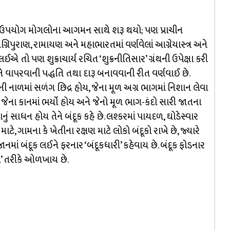
નો ઉપયોગ મોગલોના આગમન સાથે શરૂ થયો; પણ પ્રાચીન
પુરાણ, રામાયણ અને મહાભારતમાં વર્ણવેલાં આગ્નેયાસ્ત્ર અને
એ તો પણ શુક્રાચાર્ય રચિત ‘શુક્રનીતિસાર’ ગ્રંથની ઉપેક્ષા કરી
એને વાપરવાની પદ્ધતિ તથા દારૂ બનાવવાની રીત વર્ણવાઈ છે.
ની નાળમાં સળંગ છિદ્ર હોય, જેના મૂળ અગ્ર ભાગમાં નિશાન લેવા
ૂ જેના કાનમાં ભર્યો હોય અને જેનો મૂળ ભાગ-કંદો સારી જાતના
ં સાધન હોય તેને બંદૂક કહે છે. લશ્કરમાં પાયદળ, ઘોડેસ્વાર
ાટે, ગામના કે ખેતીના રક્ષણ માટે લોકો બંદૂકો રાખે છે, જ્યારે
ાનમાં બંદૂક લઈને ફરનાર ‘બંદૂકધારી’ કહેવાય છે. બંદૂક ફોડનાર
ચી’ તરીકે ઓળખાય છે.