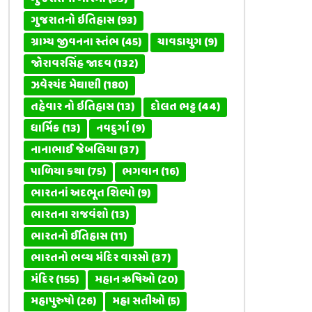
ગુજરાતનો ઇતિહાસ
(93)
ગ્રામ્ય જીવનના સ્તંભ
(45)
ચાવડાયુગ
(9)
જોરાવરસિંહ જાદવ
(132)
ઝવેરચંદ મેઘાણી
(180)
તહેવાર નો ઇતિહાસ
(13)
દોલત ભટ્ટ
(44)
ધાર્મિક
(13)
નવદુર્ગા
(9)
નાનાભાઈ જેબલિયા
(37)
પાળિયા કથા
(75)
ભગવાન
(16)
ભારતનાં અદભૂત શિલ્પો
(9)
ભારતના રાજવંશો
(13)
ભારતનો ઈતિહાસ
(11)
ભારતનો ભવ્ય મંદિર વારસો
(37)
મંદિર
(155)
મહાન ઋષિઓ
(20)
મહાપુરુષો
(26)
મહા સતીઓ
(5)