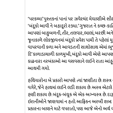
‘પરકમ્મા’ પુસ્તકનાં પાનાં પર ઝવેરચંદ મેઘાણીએ સ
‘બંદૂકો આવી ને બહાદૂરો રડ્યા.’ ગુજરાત ને કચ્છ-ક
આપણાં બાહુબળની, તીર, તલવાર, ભાલાં, બરછી અને ક
જૂનાકાળે લોકજીવનમાં બંદૂકો પ્રવેશ પામી તે પહેલાં યુ
વાપરવાની કળા અને આવડતની સાથોસાથ એમાં ભૂજાબળ
દિ’ કાળાડાચાળી કાળમુખી, બંદૂકો આવી એણે આપણા બહા
કાઢનારા નરબંકાઓ આ વસવસાને લઈને રાતા આંહૂડે 
આથમી ગયો.
હથિયારોના બે પ્રકારો આપણે ત્યાં જાણીતા છે. શસ્ત્ર
વગેરે, જેને હાથમાં લઈને લડી શકાય છે. અસ્ત્ર એટલે સુદ
હણી શકાય છે. બંદૂક-બંઘૂક એ એક અગ્ન્યસ્ત્ર છે. દાર
ઇરાનીઓને જાણવામાં ન હતો. આફ્રિકન અરબી શબ્દ બ
પ્રકારના બાણને માટે વપરાતો, પણ આજે એનો અર્થ બં