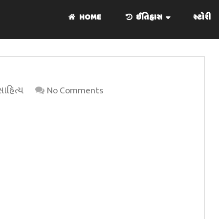
HOME
ઈતિહાસ
સ્ટોરી
સાહિત્ય
No Comments