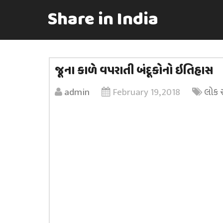
Share in India
જૂના કાળે વપરાતી બંદૂકોનો ઇતિહાસ
admin
February 19, 2018
લોક 