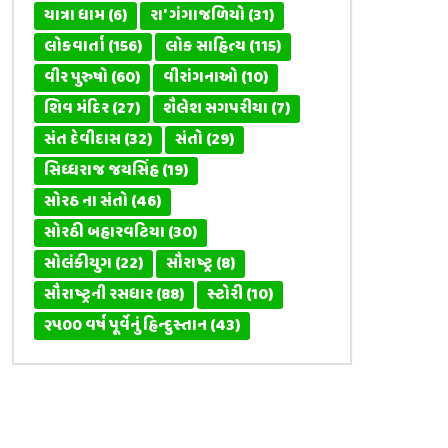
યાત્રા ધામ
(6)
રા' ગંગાજળિયો
(31)
લોકવાર્તા
(156)
લોક સાહિત્ય
(115)
વીર પુરુષો
(60)
વીરાંગનાઓ
(10)
શિવ મંદિર
(27)
શૈલેશ સગપરીયા
(7)
સંત દેવીદાસ
(32)
સંતો
(29)
સિધ્ધરાજ જયસિંહ
(19)
સોરઠ ના સંતો
(46)
સોરઠી બહારવટિયા
(30)
સોલંકીયુગ
(22)
સૌરાષ્ટ્ર
(8)
સૌરાષ્ટ્રની રસધાર
(88)
સ્ટોરી
(10)
૨૫૦૦ વર્ષ પૂર્વેનું હિન્દુસ્તાન
(43)