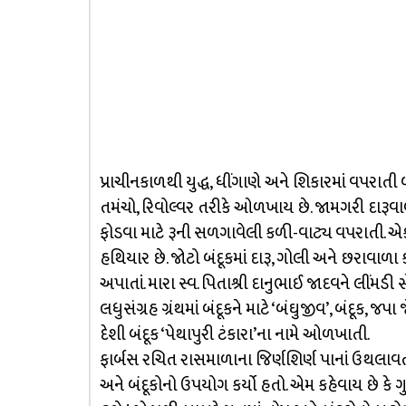
પ્રાચીનકાળથી યુદ્ધ, ધીંગાણે અને શિકારમાં વપરાતી 
તમંચો, રિવોલ્વર તરીકે ઓળખાય છે. જામગરી દારૂવ
ફોડવા માટે રૂની સળગાવેલી કળી-વાટ્ય વપરાતી. એકલ
હથિયાર છે. જોટો બંદૂકમાં દારૂ, ગોલી અને છરાવાળા
અપાતાં. મારા સ્વ. પિતાશ્રી દાનુભાઈ જાદવને લીંમડ
લધુસંગ્રહ ગ્રંથમાં બંદૂકને માટે ‘બંઘુજીવ’, બંદૂક,
દેશી બંદૂક ‘પેથાપુરી ટંકારા’ના નામે ઓળખાતી.
ફાર્બસ રચિત રાસમાળાના જિર્ણશિર્ણ પાનાં ઉથલાવતા
અને બંદૂકોનો ઉપયોગ કર્યો હતો. એમ કહેવાય છે કે ગ