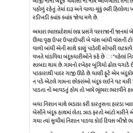
બીજી નાની બંદૂક ‘ધમાસા’ના નામે ઓળખાતી. તેની લં
પહોળું રહેતું. તેમાં દારૂ અને વાળા-ચૂંકું ભરી હિલો
રડીખડી ક્યાંક ક્યાંક જોવા મળે છે.
અમારા ભાલપ્રદેશમાં લગ્ન પ્રસંગે વરરાજાની જાનમાં 
ઊંચા વૃક્ષ ઉપર ઉપરાઉપરી બે વાંસ બાંધી વાંસની ટ
વાળો બાંધી એની સાથે કાણું પાડેલી સોપારી લટકાવે છ
વખતે માંડવિયા બંદૂકધારીઓને કહે છે ઃ ‘પહેલાં ન
સાબદા થાય છે. ગામનો રખેહર બૂંગિયો ઢોલ વગાડેે છે
પડકારાથી પાદર ગાજી ઊઠે છે. ધાણી ફૂટે એમ બંદૂકોમ
ન પડે એટલે ગામના છોકરાંઓ બંદૂક લઈને વટ મારી 
પાડતા નો આવડતું હોય તો ખભે ભૂંભરા ભરાવીને હાલી
બધા નિશાન માથે ભડાકા કરી કારતુસના હારડા ખાલ
બેસીને બંદૂક હાથમાં લેતા. ઝાડ ફરતો આંટો મારીને એ
ગયા ત્યાં સુધીમાં નિશાન પાડવા કોઈ દિવસ બીજો ભડ