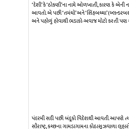
‘દેશી’ કે ‘ઠોકણી’ના નામે ઓળખાતી, કારણ કે એની નાળ
આવતો. એ પછી ‘તમંચો’ અને ‘સિંહબચ્ચા’ (બ્લન્ડરબસ) 
અને પહોળું હોવાથી ભડાકો-અવાજ મોટો કરતી પણ 
પંદરમી સદી પછી બંદૂકો વિદેશથી આવતી. આપણે ત્યાં
સૌરાષ્ટ્ર, કચ્છના ગામડાગામના કોઠાસૂઝવાળા લુ