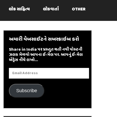
લોક સાહિત્ય
લોકવાર્તા
OTHER
અમારી વેબસાઈટને સબસ્ક્રાઇબ કરો
Share in India પર પ્રસ્તુત થતી નવી પોસ્ટની
ઝલક મેળવો આપના ઈ-મેલ પર. આપનું ઈ-મેલ
એડ્રેસ નીચે લખો...
Email
Address
Subscribe