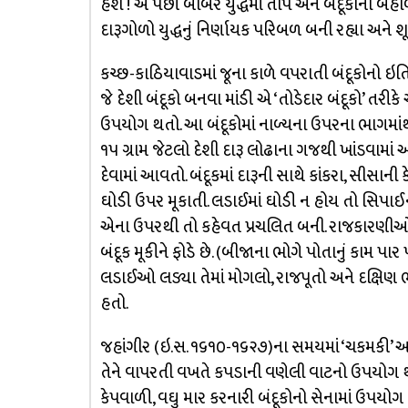
હશે ! એ પછી બાબરે યુદ્ધમાં તોપ અને બંદૂકોનો બહોળ
દારૂગોળો યુદ્ધનું નિર્ણાયક પરિબળ બની રહ્યા અને શ
કચ્છ-કાઠિયાવાડમાં જૂના કાળે વપરાતી બંદૂકોનો ઇ
જે દેશી બંદૂકો બનવા માંડી એ ‘તોડેદાર બંદૂકો’ ત
ઉપયોગ થતો. આ બંદૂકોમાં નાળ્યના ઉપરના ભાગમાંથ
૧૫ ગ્રામ જેટલો દેશી દારૂ લોઢાના ગજથી ખાંડવામા
દેવામાં આવતો. બંદૂકમાં દારૂની સાથે કાંકરા, સીસ
ઘોડી ઉપર મૂકાતી. લડાઈમાં ઘોડી ન હોય તો સિપાઈ
એના ઉપરથી તો કહેવત પ્રચલિત બની. રાજકારણીઓ અન
બંદૂક મૂકીને ફોડે છે. (બીજાના ભોગે પોતાનું કામ પા
લડાઈઓ લડ્યા તેમાં મોગલો, રાજપૂતો અને દક્ષિણ 
હતો.
જહાંગીર (ઇ.સ. ૧૬૧૦-૧૬૨૭)ના સમયમાં ‘ચકમકી’ અર્થા
તેને વાપરતી વખતે કપડાની વણેલી વાટનો ઉપયોગ થતો
કેપવાળી, વઘુ માર કરનારી બંદૂકોનો સેનામાં ઉપયોગ ક