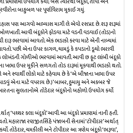
ા પ્રમાણમાં ઉપયોગ કર્યો; બસ ત્યારથી બંદૂકો, તોપો અને
ૂરવીરોના બાહુબળ પર પૂર્ણવિરામ મૂકાઈ ગયું.
તિહાસ પણ આગવો અભ્યાસ માગી લે એવો રસપ્રદ છે. શરૂ શરૂમાં
રીકે ઓળખાતી. આવી બંદૂકોને ફોડવા માટે વડની વડવાઈ (તોડ)નો
ી દારૂ ભરવામાં આવતો. એક ભડાકો કરવા માટે એની નાળ્યમાં
ં આવતો. પછી એના ઉપર કાગળ, ચામડું કે કપડાનો ડૂચો ભરાવી
ાની કે લોખંડની ગોળીઓ ભરવામાં આવતી. આવી છ ફૂટ લાંબી બંદૂકો
ના ખભા ઉપર મૂકીને સળગતો તોડ દારૂમાં મૂકવાથી ભડાકો થતો.
ે સ્વાર્થી લોકો માટે કહેવાય છે કે ‘એ બીજાના ખભા ઉપર
ર પાડવું એના માટે વપરાય છે.)’ બાબર, હુમાયુ અને અકબર જે
ભારતના સુલતાનોએ તોડેદાર બંદૂકોનો બહોળો ઉપયોગ કર્યો
ત્‌ ‘પથ્થર કલા બંદૂકો’ આવી. આ બંદૂકો પ્રમાણમાં નાની હતી.
. મહારાજા રણજીતસિંહે પંજાબની સેનામાં ‘ટોપીદાર’ અર્થાત્‌
ર્યો. તોડેદાર, ચમકીલી અને ટોપીદાર આ ત્રણેય બંદૂકો ‘ભરૂવા’,