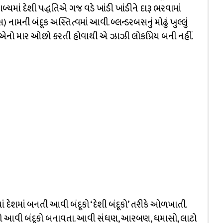
્યમાં દેશી પદ્ધતિએ ગજ વડે ખાંડી ખાંડીને દારૂ ભરવામાં
નામની બંદૂક અસ્તિત્વમાં આવી. બ્લન્ડરબસનું મોઢું ખુલ્લું
એનો માર ઓછો કરતી હોવાથી એ ઝાઝી લોકપ્રિય બની નહીં.
 દેશમાં બનતી આવી બંદૂકો ‘દેશી બંદૂકો’ તરીકે ઓળખાતી.
હારો આવી બંદૂકો બનાવતા. આવી સંધણ, આરબણ, ધમાસો, લાટો