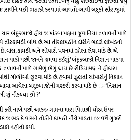
બાઈ દોઢેક હાથ જેટલી રહેતી. એનું મોઢું શરણાઈના ફોરણા જેવું
ળા ખવરાવીને પછી ભડાકો કરવામાં આવતો. આવી બંદૂકો સૌરાષ્ટ્રમાં
બે ચાર બંદૂકબાજો હોય જ. માંડવા પક્ષના જુવાનિયા તળાવની પાળે
ોચે તીરકામઠી બાંધે છે. આ તીરકામઠીને દોરીને બદલે લોખંડનો
ે. વાંસ, કામઠી અને સોપારી પવનમાં ઝોલા લેવા માંડે છે. એ
િશાન પાડો પછી જાનને જમવા દઈશું.’ બંદૂકબાજો નિશાન પાડવા
. તળાવની પાળે ગામેળું ભેગું થાય છે. રીડિયામણ ને હોકારા
ાંથી ગોળીઓ છૂટવા માંડે છે. હવામાં ઝૂલતી સોપારીનું નિશાન
ખાવા આવેલા બંદૂકબાજોની મશ્કરી કરવા માંડે છે ઃ ‘નિશાન
 શું નીકળ્યા છો ?’
ી કરી નાખે પછી આકરુ ગામના મારા પિતાશ્રી ઘોડા ઉપર
ક જ ભડાકે વાંસને તોડીને કામઠી નીચે પાડતા. ૮૯ વર્ષે ગુજરી
ાકો નહોતો કર્યો.