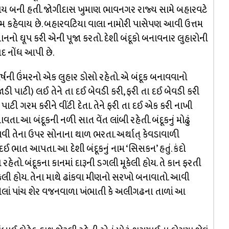
રિય બની હતી. જોગીદાસ ખુમાણ ભાવનગર રાજ્ય સામે બહારવટે
 એમ કહેવાય છે. બહારવટિયા વાલા નામોરી પાસેપણ આવી ઉત્તમ
બાનનો ઘૂપ કરી એની પૂજા કરતો. દેશી બંદૂકો બનાવનાર લુહારોની
દ નોંધ આપી છે.
૯૭ વર્ષની ઉંમરનો એક લુહાર ડોસો રહેતો. એ બંદૂક બનાવવાનો
ી પાટી) લઈ તેને તા દઈ બેવડી કરી, ફરી તા દઈ બેવડી કરી
પાટી ગરમ કરીને વીંટી દેતા. તેને ફરી તા દઈ એક કરી નાખી
ા. આ બંદૂકની નળી સાત વેંત લાંબી રહેતી. બંદૂકનું મોઢું
ાવી તેના ઉપર સોનાના થાળ ભરતા. અર્થાત્‌ કેવડાવાળી
ઈ ભાત આપતા. આ દેશી બંદૂકનું નામ ‘સિસકન’ હતું. કંદો
રહેતો. બંદૂકના કાનમાં દારૂની ડગલી મૂકેલી હોય. તે કાન ફરતી
કેલી હોય. તેના માથે ઢાંકવા મીણનો સરખો બનાવાતો. આવી
ગેલાં પાંચ શેર વજનવાળા ખંભાતી કે અલીગઢના તાળાં આ