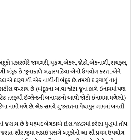
બંદૂકો પ્રકારભેદે જામગરી, ઘૂફંગ, એકલ, જોટો, એકનાળી, રાયફલ,
ાળી બંદૂક છે. જૂનાકાળે બહારવટિયા એનો ઉપયોગ કરતા. એને
 એ દારૂવાળી એક નાળીની બંદૂક છે. તમંચો દારૂવાળું નાનું
 કાર્ટીસ વપરાય છે. (બંદૂકના આવા જોટા જૂના કાળે ઇનામમાં પણ
ી સ્ટેટ તરફથી ઇંગ્લેન્ડની બનાવટનો આવો જોટો ઇનામમાં મળેલો.)
 જપા જેવા નામો મળે છે. એક સમયે ગુજરાતના પેથાપુર ગામમાં બનતી
ં જણાય છે કે મહંમદ બેગડાએ ઇ.સ. ૧૪૮૨માં કરેલા યુદ્ધમાં તોપ
ુજરાત-સૌરાષ્ટ્રમાં લડાઈ પ્રસંગે બંદૂકોનો આ સૌ પ્રથમ ઉપયોગ