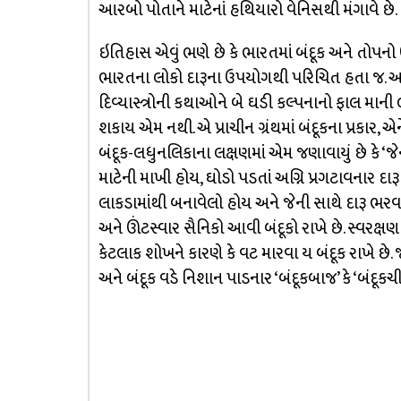
આરબો પોતાને માટેનાં હથિયારો વેનિસથી મંગાવે છે.
ઇતિહાસ એવું ભણે છે કે ભારતમાં બંદૂક અને તોપ
ભારતના લોકો દારૂના ઉપયોગથી પરિચિત હતા જ. અગ્નિ
દિવ્યાસ્ત્રોની કથાઓને બે ઘડી કલ્પનાનો ફાલ માની લઈ
શકાય એમ નથી. એ પ્રાચીન ગ્રંથમાં બંદૂકના પ્રકાર, 
બંદૂક-લધુનલિકાના લક્ષણમાં એમ જણાવાયું છે કે ‘જે
માટેની માખી હોય, ઘોડો પડતાં અગ્નિ પ્રગટાવનાર દાર
લાકડામાંથી બનાવેલો હોય અને જેની સાથે દારૂ ભરવાનુ
અને ઊંટસ્વાર સૈનિકો આવી બંદૂકો રાખે છે. સ્વરક્ષણ મ
કેટલાક શોખને કારણે કે વટ મારવા ય બંદૂક રાખે છે. જ
અને બંદૂક વડે નિશાન પાડનાર ‘બંદૂકબાજ’ કે ‘બંદૂક