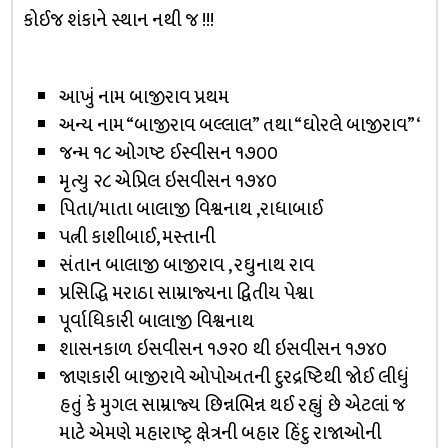
કોઈજ શંકાને સ્થાન નથી જ !!!
આખું નામ બાજીરાવ પ્રથમ
અન્ય નામ “બાજીરાવ બલ્લાલ” તથા “ઘોરલે બાજીરાવ”‘
જન્મ ૧૮ ઓગષ્ટ ઈસ્વીસન ૧૭૦૦
મૃત્યુ ૨૮ એપ્રિલ ઇસવીસન ૧૭૪૦
પિતા/માતા બાલાજી વિશ્વનાથ ,રાધાબાઈ
પત્ની કાશીબાઈ, મસ્તાની
સંતાન બાલાજી બાજીરાવ , રઘુનાથ રાવ
પ્રસિદ્ધિ મરાઠા સામ્રાજ્યના દ્વિતીય પેશ્વા
પૂર્વાધિકારી બાલાજી વિશ્વનાથ
શાસનકાળ ઇસવીસન ૧૭૨૦ થી ઇસવીસન ૧૭૪૦
જાણકારી બાજીરાવે ઓપોઅતની દુરદ્રષ્ટિથી જોઈ લીધું
હતું કે મુગલ સામ્રાજ્ય છિન્નભિન્ન થઈ રહ્યું છે એટલાં જ
માટે એમણે મહારાષ્ટ્ર ક્ષેત્રની બહાર હિંદુ રાજાઓની