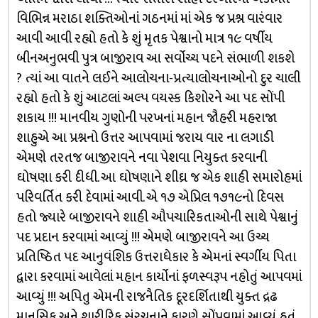
વિભિન્ન મરાઠા શક્તિઓનાં ગઠનમાં માં એક જ પ્રશ્ન વારંવાર
આવી આવી રહ્યો હતો કે શું મૃતક પેશ્વાનો માત્ર ૧૯ વર્ષીય
બીનઅનુભવી પુત્ર બાજીરાવ આ સર્વોચ્ચ પદને સંભાળી શકશે
? ત્યાં આ વાતને લઈને આલોચના-પ્રત્યાલોચનાઓનો દુર ચાલી
રહ્યો હતો કે શું આટલાં અલ્પ વયસ્ક કિશોરને આ પદ સોંપી
શકાય !!! માનવીય ગુણોની પરખનાં મહાન જૌહરી મહરાજા
શાહુએ આ પ્રશ્નનો ઉત્તર આપવામાં જરાય વાર ના લગાડી
એમણે તરતજ બાજીરાવને નવા પેશવા નિયુક્ત કરવાની
ઘોષણા કરી દીધી. આ ઘોષણાને શીઘ્ર જ એક શાહી સમારોહમાં
પરિવર્તિત કરી દેવામાં આવી. એ ૧૭ એપ્રિલ ૧૭૧૯નો દિવસ
હતો જ્યારે બાજીરાવને શાહી ઔપચારિકતાઓની સાથે પેશ્વાનું
પદ પ્રદાન કરવામાં આવ્યું !!! એમણે બાજીરાવને આ ઉચ્ચ
પ્રતિષ્ઠિત પદ આનુવંશિક ઉત્તરાધેકાર કે એમનાં સ્વર્ગીય પિતા
દ્વારા કરવામાં આવેલાં મહાન કાર્યોનાં ફળસ્વરૂપ નહોતું આપવમાં
આવ્યું !!! અપિતુ એમની રાજનૈતિક દૂરદર્શિતાથી યુક્ત દ્રઢ
માનસિક અને શારીરિક સંરચનાને કારણે સોંપવામાં આવ્યું હતું