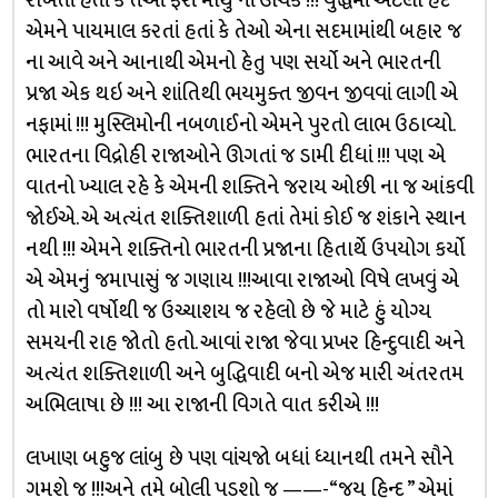
રાખતાં હતાં કે તેઓ ફરી માથું નાં ઊંચકે !!! યુદ્ધમાં એટલી હદે
એમને પાયમાલ કરતાં હતાં કે તેઓ એના સદમામાંથી બહાર જ
ના આવે અને આનાથી એમનો હેતુ પણ સર્યો અને ભારતની
પ્રજા એક થઇ અને શાંતિથી ભયમુક્ત જીવન જીવવાં લાગી એ
નફામાં !!! મુસ્લિમોની નબળાઈનો એમને પુરતો લાભ ઉઠાવ્યો.
ભારતના વિદ્રોહી રાજાઓને ઊગતાં જ ડામી દીધાં !!! પણ એ
વાતનો ખ્યાલ રહે કે એમની શક્તિને જરાય ઓછી ના જ આંકવી
જોઈએ. એ અત્યંત શક્તિશાળી હતાં તેમાં કોઈ જ શંકાને સ્થાન
નથી !!! એમને શક્તિનો ભારતની પ્રજાના હિતાર્થે ઉપયોગ કર્યો
એ એમનું જમાપાસું જ ગણાય !!!આવા રાજાઓ વિષે લખવું એ
તો મારો વર્ષોથી જ ઉચ્ચાશય જ રહેલો છે જે માટે હું યોગ્ય
સમયની રાહ જોતો હતો. આવાં રાજા જેવા પ્રખર હિન્દુવાદી અને
અત્યંત શક્તિશાળી અને બુદ્ધિવાદી બનો એજ મારી અંતરતમ
અભિલાષા છે !!! આ રાજાની વિગતે વાત કરીએ !!!
લખાણ બહુજ લાંબુ છે પણ વાંચજો બધાં ધ્યાનથી તમને સૌને
ગમશે જ !!!અને તમે બોલી પડશો જ ——-“જય હિન્દ ” એમાં