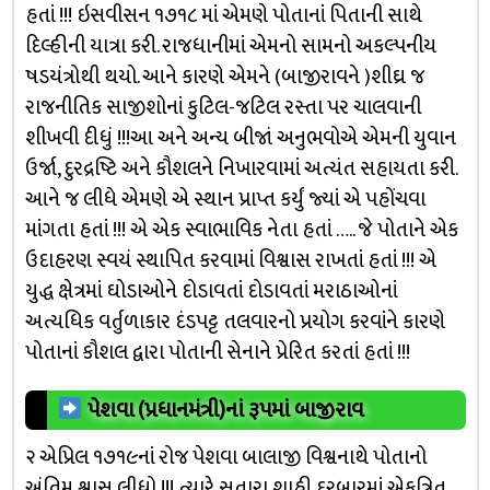
હતાં !!! ઇસવીસન ૧૭૧૮ માં એમણે પોતાનાં પિતાની સાથે
દિલ્હીની યાત્રા કરી. રાજધાનીમાં એમનો સામનો અકલ્પનીય
ષડયંત્રોથી થયો. આને કારણે એમને (બાજીરાવને )શીઘ્ર જ
રાજનીતિક સાજીશોનાં કુટિલ-જટિલ રસ્તા પર ચાલવાની
શીખવી દીધું !!!આ અને અન્ય બીજાં અનુભવોએ એમની યુવાન
ઉર્જા, દુરદ્રષ્ટિ અને કૌશલને નિખારવામાં અત્યંત સહાયતા કરી.
આને જ લીધે એમણે એ સ્થાન પ્રાપ્ત કર્યું જ્યાં એ પહોંચવા
માંગતા હતાં !!! એ એક સ્વાભાવિક નેતા હતાં ….. જે પોતાને એક
ઉદાહરણ સ્વયં સ્થાપિત કરવામાં વિશ્વાસ રાખતાં હતાં !!! એ
યુદ્ધ ક્ષેત્રમાં ઘોડાઓને દોડાવતાં દોડાવતાં મરાઠાઓનાં
અત્યધિક વર્તુળાકાર દંડપટ્ટ તલવારનો પ્રયોગ કરવાંને કારણે
પોતાનાં કૌશલ દ્વારા પોતાની સેનાને પ્રેરિત કરતાં હતાં !!!
પેશવા (પ્રધાનમંત્રી)નાં રૂપમાં બાજીરાવ
૨ એપ્રિલ ૧૭૧૯નાં રોજ પેશવા બાલાજી વિશ્વનાથે પોતાનો
અંતિમ શ્વાસ લીધો !!! ત્યારે સતારા શાહી દરબારમાં એકત્રિત