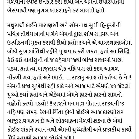
મળવાનો સ્પષ્ટ ઇનકાર કરી દીધો અને એમની ઉપસ્થિતિમાં
બેસવાથી પણ મુગલ બાદશાહને ડર લાગતો હતો
મથુરાથી લઈને વારાણસી અને સોમનાથ સુધી હિન્દુઓની
પવિત્ર તીર્થયાત્રાનાં માર્ગને એમનાં દ્વારા શોષણ ,ભય અને
ઉત્પીડનથી મુક્ત કરાવી દીધો હતો !!! અને એ યાત્રસ્થાલાઓમાં
લોકો સુખ શાંતિથી રહીને પૂજાપાઠ કરી શકતા હતાં. આ સિદ્ધિ
કંઈ કઈ નાનીસુની નાં જ કહેવાય ‘જ્યાં બીજા રાજાઓ પાછાં
પડયાં હતાં ત્યાં બાજીરાવ એક નહિ પણ સો કદમ આગળ
નીકળી ગયાં હતાં. અરે ભાઈ…….. રાજાનું આજ તો કર્તવ્ય છે ને !!
એમની પ્રજા સુખેથી રહી શકે અને આજ માટે એમણે ૪૧ જેટલાં
યુધ્ધો કર્યા હતાં અને એકેયમાં એમને હારનો હારનો સામનો
નહોતો કરવો પડયો !!!! રાજાને મન માત્ર પોતાના રાજયની જ
નહિ પણ સમગ્ર દેશની ચિંતા હોવી જોઈએ. આજ કારણોસર
બાજીરાવ મહાન છે અને લોકચાહના મેળવી શક્યા છે એમાં
કોઈજ શંકાને સ્થાન નથી. એમની યુધ્ધશૈલી અને પ્રજાકીય કાર્યો
વિષે આપણે આગળ જોઈશું જ !!!!