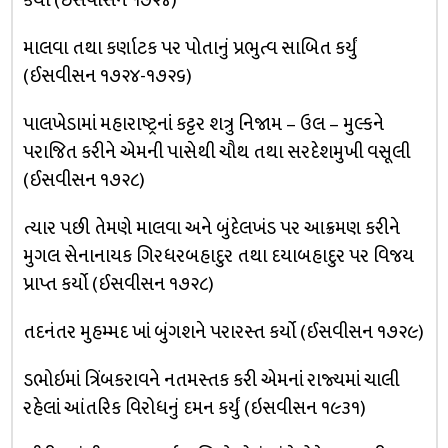
કર્યો (ઈસવીસન ૧૭૨૪)
માલવા તથા કર્ણાટક પર પોતાનું પ્રભુત્વ સાબિત કર્યું
(ઈસવીસન ૧૭૨૪-૧૭૨૬)
પાલખેડામાં મહારાષ્ટ્રનાં કટ્ટર શત્રુ નિજામ – ઉલ – મુલ્કને
પરાજિત કરીને એમની પાસેથી ચૌથ તથા સરદેશમુખી વસૂલી
(ઈસવીસન ૧૭૨૮)
ત્યાર પછી તેમણે માલવા અને બુંદેલખંડ પર આક્રમણ કરીને
મુગલ સેનાનાયક ગિરધરબહાદુર તથા દયાબહાદુર પર વિજય
પ્રાપ્ત કર્યો (ઈસવીસન ૧૭૨૮)
તદનંતર મુહમ્મદ ખાં બુંગશને પરારસ્ત કર્યો (ઈસવીસન ૧૭૨૯)
ડભોઇમાં ત્રિંબકરાવને નતમસ્તક કરી એમનાં રાજ્યમાં ચાલી
રહેલાં આંતરિક વિરોધનું દમન કર્યું (ઇસવીસન ૧૯૩૧)