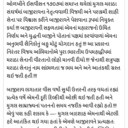
ઓળખીને ઈસવીસન ૧૭૦૭માં સમાપ્ત થયેલાં મુગલ-મરાઠા
સંઘર્ષમાં બાજીરાવના નેતૃત્વવાળી વિજયી અને પરાક્રમી શાહી
સેના પર વિશ્વાસ કરીને બાજીરાવને પેશવાના રૂપમાં નિયુક્ત
કર્યા !!! બાજીરાવની સફળતામાં એમનાં મહારાજનો ઉચિત
નિર્ણય અને યુદ્ધની બાજીને પોતાનાં પક્ષમાં કરવાંવાળાં એમના
અનુભવી સૈનિકોનું બહુ મોટું યોગદાન હતું !!! આ પ્રકારના
નિરંતર વિજય અભિયાનોએ પુરા ભારતીય ઉપમહાદ્વીપમાં
મરાઠા સેનાની વીરતાનો લોહો માનવી દીધો !!! જેનાથી શત્રુપક્ષ
મરાઠા સેનાનું નામ સાંભળતા જ ભય અને અને આતંકથી ગ્રસ્ત
થઇ જતી હતી !!!
બાજીરાવ લગાતાર વીસ વર્ષો સુધી ઉત્તરની તરફ વધતાં રહ્યાં
પ્રત્યેક વર્ષે એમની દૂરી દિલ્હીથી ઓછી થઇ જતી હતી અને
મુગલ સામ્રાજ્યનાં પતનનો સમય નજદીક આવી રહ્યો હતો !!!
એવું પણ કહી શકાય કે —- મુગલ બાદશાહ એમનાથી એટલી
હદે આતંકિત થઇ ગયા હતાં કે એમણે બાજીરાવને પ્રત્યક્ષત: