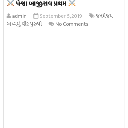
પેશ્વા બાજીરાવ પ્રથમ
admin
September 5, 2019
જનમેજય
અધ્વર્યુ
,
વીર પુરુષો
No Comments