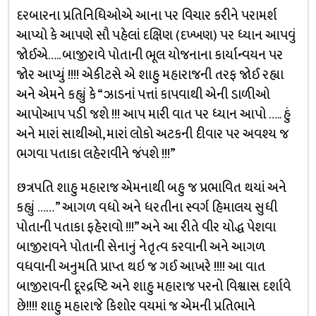
દરબારના પ્રતિનિધિઓએ આના પર વિચાર કરીને પરામર્શ
આપ્યો કે આપણે સૌ પહેલાં દક્ષિણ (દખ્ખણ) પર ધ્યાન આપવું
જોઈએ….. બાજીરાવે પોતાની ભૂલ યોજનાના કાર્યાન્વયન પર
જોર આપ્યું !!!! એકીટસે એ શાહુ મહારાજની તરફ જોઈ રહ્યા
અને એમને કહ્યું કે “ઝાડનાં પત્તાં કાપવાથી એની ડાળીઓ
આપોઆપ પડી જશે !!! આપ મારી વાત પર ધ્યાન આપો ….. હું
અને મારાં સાથીઓ, મારાં લોકો અટકની દીવાર પર અવશ્ય જ
ભગવા પતાકા લહેરાવીને જંપશે !!!”
છત્રપતિ શાહુ મહારાજ એમનાથી બહુ જ પ્રભાવિત થયાં અને
કહ્યું …… ” આગળ વધો અને ધરતીના સ્વર્ગ હિમાલય સુધી
પોતાની પતાકા ફહેરાવો !!!” અને આ રીતે વીર યોદ્ધ પેશવા
બાજીરાવને પોતાની સેનાનું નેતૃત્વ કરવાની અને આગળ
વધવાની અનુમતિ પ્રાપ્ત થઇ જ ગઈ આખરે !!!! આ વાત
બાજીરાવની દૂરદ્રષ્ટિ અને શાહુ મહારાજ પરનો વિશ્વાસ દર્શાવે
છે!!!! શાહુ મહારાજે કિશોર વયમાં જ એમની પ્રતિભાને