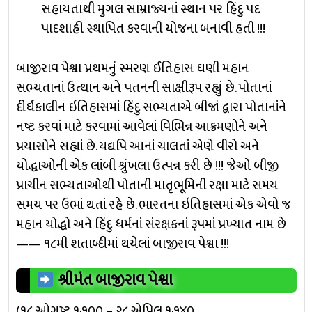
સહાયતાથી મુગલ સામ્રાજ્યનાં સ્થાન પર હિંદુ પદ
પાદશાહી સ્થાપિત કરવાની યોજના બનાવી હતી !!!
બાજીરાવ પેશ્વા પ્રથમનું સ્મરણ ઈતિહાસ ઘણી મહાન
સભ્યતાનાં ઉત્થાન અને પતનની સાક્ષીરૂપ રહ્યું છે. પોતાનાં
દીર્ઘકાલીન ઇતિહાસમાં હિંદુ સભ્યતાએ બીજાં દ્વારા પોતાનાંને
નષ્ટ કરવાં માટે કરવામાં આવેલાં વિભિન્ન આક્રમણોને અને
પ્રયાસોને સહ્યાં છે. યદ્યપિ આનાં ચાલતાં એણે વીરો અને
યોદ્ધાઓની એક લાંબી શ્રુંખલા ઉત્પન્ન કરી છે !!! જેઓ બીજી
પ્રાચીન સભ્યતાઓથી પોતાની માતૃભૂમિની રક્ષા માટે સમય
સમય પર ઉભાં થતાં રહે છે. ભારતના ઇતિહાસમાં એક એવો જ
મહાન યોદ્ધો અને હિંદુ ધર્મનાં સંરક્ષકનાં રૂપમાં પ્રખ્યાત નામ છે
—— ૧૮મી શતાબ્દીમાં થયેલાં બાજીરાવ પેશ્વા !!!
શ્રીમંત બાજીરાવ પેશ્વા
(૧૮ ઓગષ્ટ ૧૭૦૦ – ૨૮ એપ્રિલ ૧૭૪૦