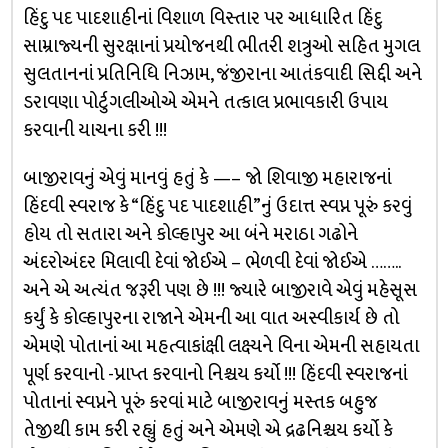
હિંદુ પદ પાદશાહીનાં વિશાળ વિસ્તાર પર આધારિત હિંદુ
સામ્રાજ્યની સુરક્ષાનાં પ્રયોજનથી ભીતરી શત્રુઓ સહિત મુગલ
સુલતાનનાં પ્રતિનિધિ નિઝામ, જંજીરાના આતંકવાદી સિદ્દી અને
ડરાવણા પોર્ટુગલીઓએ એમને તત્કાલ પ્રભાવકારી ઉપાય
કરવાની યાચના કરી !!!
બાજીરાવનું એવું માનવું હતું કે —– જો શિવાજી મહારાજનાં
હિંદવી સ્વરાજ કે “હિંદુ પદ પાદશાહી”નું ઉદાત્ત સ્વપ્ન પૂરું કરવું
હોય તો સતારા અને કોલ્હાપુર આ બંને મરાઠા ગઢોને
અંદરોઅંદર મિલાવી દેવાં જોઈએ – ભેળવી દેવાં જોઈએ ……..
અને એ અત્યંત જરૂરી પણ છે !!! જ્યારે બાજીરાવે એવું મહેસૂસ
કર્યું કે કોલ્હાપુરના રાજાને એમની આ વાત અસ્વીકાર્ય છે તો
એમણે પોતાનાં આ મહત્વાકાંક્ષી લક્ષ્યને વિના એમની સહાયતા
પૂર્ણ કરવાનો -પ્રાપ્ત કરવાનો નિશ્ચય કર્યો !!! હિંદવી સ્વરાજનાં
પોતાનાં સ્વપ્નને પૂરું કરવાં માટે બાજીરાવનું મસ્તક બહુજ
તેજીથી કામ કરી રહ્યું હતું અને એમણે એ દ્રઢનિશ્ચય કર્યો કે