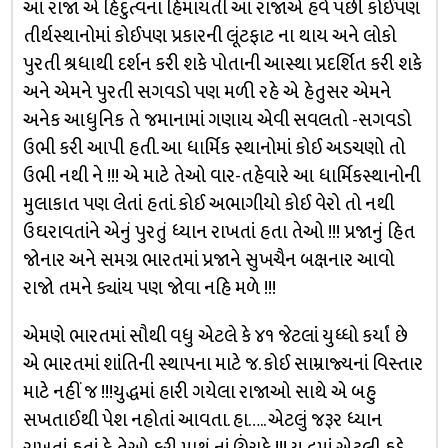
આ રાજા એ હિંદુત્વના હિમાયતી આ રાજાએ હવે પછી કોઈપણ
તીર્થસ્થાનોમાં કોઈપણ પ્રકારની લૂંટફાટ ના થાય અને લોકો
પુરતી શ્રધાથી દર્શન કરી શકે પોતાની આસ્થા પ્રદર્શિત કરી શકે
અને એમને પુરતી સગવડો પણ મળી રહે એ હેતુસર એમને
અનેક આધુનિક તે જમાનામાં ગણાય એવી સવલતો -સગવડો
ઉભી કરી આપી હતી. આ ધાર્મિક સ્થાનોમાં કોઈ અડચણો તો
ઉભી નથી ને !!! એ માટે તેઓ વાર-તહેવારે આ ધાર્મિકસ્થાનોની
મુલાકાત પણ લેતાં હતાં. કોઈ અભાગીયો કોઈ વેરો તો નથી
ઉઘરાવતાંને એનું પુરતું ધ્યાન રાખતાં હતા તેઓ !!! પ્રજાનું હિત
જોનાર અને સમગ્ર ભારતમાં પ્રજાને સુખચૈન બક્ષનાર આવો
રાજો તમને ક્યાંય પણ જોવા નહિ મળે !!!
એમણે ભારતમાં સૌથી વધુ એટલે કે ૪૧ જેટલાં યુધ્ધો કર્યાં છે
એ ભારતમાં શાંતિની સ્થાપના માટે જ. કોઈ સામ્રાજ્યનાં વિસ્તાર
માટે નહીં જ !!!યુદ્ધમાં હારી ગયેલા રાજાઓ સાથે એ બહુ
સખતાઈથી પેશ નહોતાં આવતા. હા….. એટલું જરૂર ધ્યાન