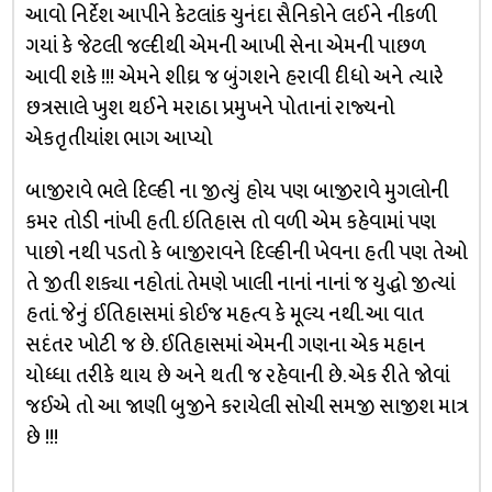
આવો નિર્દેશ આપીને કેટલાંક ચુનંદા સૈનિકોને લઈને નીકળી
ગયાં કે જેટલી જલ્દીથી એમની આખી સેના એમની પાછળ
આવી શકે !!! એમને શીઘ્ર જ બુંગશને હરાવી દીધો અને ત્યારે
છત્રસાલે ખુશ થઈને મરાઠા પ્રમુખને પોતાનાં રાજ્યનો
એકતૃતીયાંશ ભાગ આપ્યો
બાજીરાવે ભલે દિલ્હી ના જીત્યું હોય પણ બાજીરાવે મુગલોની
કમર તોડી નાંખી હતી. ઇતિહાસ તો વળી એમ કહેવામાં પણ
પાછો નથી પડતો કે બાજીરાવને દિલ્હીની ખેવના હતી પણ તેઓ
તે જીતી શક્યા નહોતાં. તેમણે ખાલી નાનાં નાનાં જ યુદ્ધો જીત્યાં
હતાં. જેનું ઈતિહાસમાં કોઈજ મહત્વ કે મૂલ્ય નથી. આ વાત
સદંતર ખોટી જ છે. ઈતિહાસમાં એમની ગણના એક મહાન
યોધ્ધા તરીકે થાય છે અને થતી જ રહેવાની છે. એક રીતે જોવાં
જઈએ તો આ જાણી બુજીને કરાયેલી સોચી સમજી સાજીશ માત્ર
છે !!!