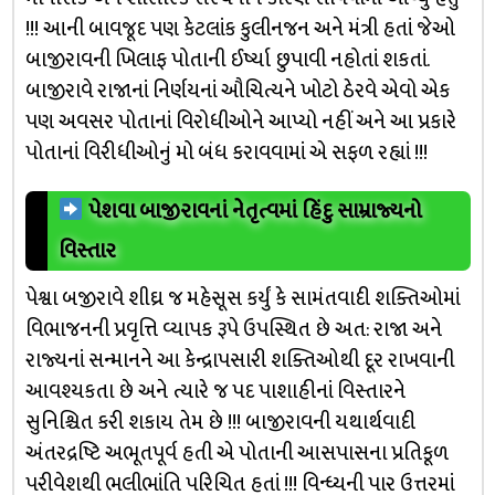
!!! આની બાવજૂદ પણ કેટલાંક કુલીનજન અને મંત્રી હતાં જેઓ
બાજીરાવની ખિલાફ પોતાની ઈર્ષ્યા છુપાવી નહોતાં શકતાં.
બાજીરાવે રાજાનાં નિર્ણયનાં ઔચિત્યને ખોટો ઠેરવે એવો એક
પણ અવસર પોતાનાં વિરોધીઓને આપ્યો નહીં અને આ પ્રકારે
પોતાનાં વિરીધીઓનું મો બંધ કરાવવામાં એ સફળ રહ્યાં !!!
પેશવા બાજીરાવનાં નેતૃત્વમાં હિંદુ સામ્રાજ્યનો
વિસ્તાર
પેશ્વા બજીરાવે શીઘ્ર જ મહેસૂસ કર્યું કે સામંતવાદી શક્તિઓમાં
વિભાજનની પ્રવૃત્તિ વ્યાપક રૂપે ઉપસ્થિત છે અત: રાજા અને
રાજ્યનાં સન્માનને આ કેન્દ્રાપસારી શક્તિઓથી દૂર રાખવાની
આવશ્યકતા છે અને ત્યારે જ પદ પાશાહીનાં વિસ્તારને
સુનિશ્ચિત કરી શકાય તેમ છે !!! બાજીરાવની યથાર્થવાદી
અંતરદ્રષ્ટિ અભૂતપૂર્વ હતી એ પોતાની આસપાસના પ્રતિકૂળ
પરીવેશથી ભલીભાંતિ પરિચિત હતાં !!! વિન્ધ્યની પાર ઉત્તરમાં