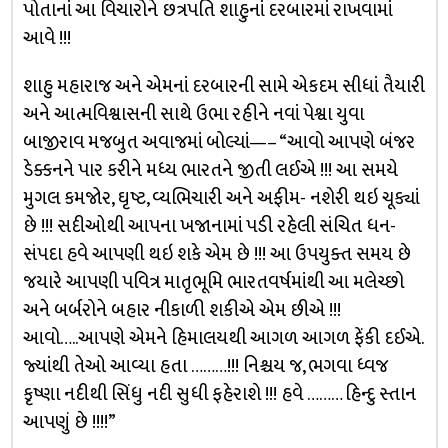
પોતાનાં આ વિચારોને છત્રપતિ શાહુનાં દરબારમાં રાખવામાં
આવે !!!
શાહુ મહારાજ અને એમનાં દરબારની સામે એકદમ સીધાં તૈયારી
અને આત્મવિશ્વાસની સાથે ઉભા રહીને નવાં પેશ્વા યુવા
બાજીરાવ મજબુત અવાજમાં બોલ્યાં—– “આવો આપણે બંજર
ડેક્કનને પાર કરીને મધ્ય ભારતને જીતી લઈએ !!! આ સમયે
મુગલ કમજોર, ઘૃષ્ટ, વ્યભિચારી અને અફીમ- નશેરી થઇ ચૂક્યાં
છે !!! સદીઓથી આપના ખજાનામાં પડી રહેલી સંચિત ધન-
સંપદા હવે આપણી થઇ શકે એમ છે !!! આ ઉપયુક્ત સમય છે
જયારે આપણી પવિત્ર માતૃભૂમિ ભારતવર્ષમાંથી આ મલેચ્છો
અને બર્બરોને બહાર નીકાળી શકીએ એમ છીએ !!!
આવો…..આપણે એમને હિમાલયથી આગળ આગળ ફેંકી દઈએ.
જ્યાંથી તેઓ આવ્યા હતા ………!!! નિશ્ચય જ, ભગવા ધ્વજ
કૃષ્ણા નદીથી સિંધુ નદી સુધી ફહેરાશે !!! હવે ……… હિન્દુ સ્તાન
આપણું છે !!!!”