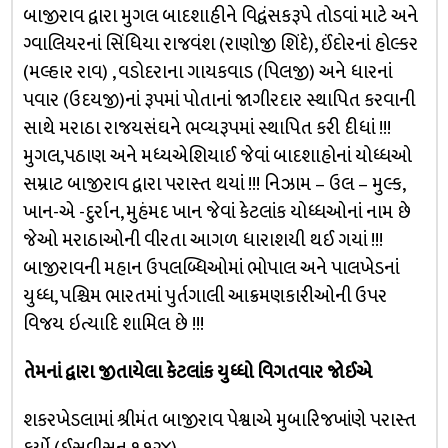
બાજીરાવ દ્વારા મુગલ બાદશાહીને વિદ્વંસકરૂપે તોડવાં માટે અને
ગ્વાલિયરનાં સિંધિયા રાજવંશ (રાણોજી શિંદે), ઈંદોરનાં હોલ્કર
(મલ્હાર રાવ) , વડોદરાના ગાયકવાડ (પિલજી) અને ધારનાં
પવાર (ઉદયજી)નાં રૂપમાં પોતાનાં જાગીરદાર સ્થાપિત કરવાની
સાથે મરાઠા રાજયસંઘને ભવ્યરૂપમાં સ્થાપિત કરી દીધાં !!!
મુગલ,પઠાણ અને મધ્યએશિયાઈ જેવાં બાદશાહોનાં યોધ્ધઓ
સમ્રાટ બાજીરાવ દ્વારા પરાસ્ત થયાં !!! નિઝામ – ઉલ – મુલ્ક,
ખાન-એ -દુર્રાન, મુહંમદ ખાન જેવાં કેટલાંક યોધ્ધઓનાં નામ છે
જેઓ મરાઠાઓની વીરતા આગળ ધારાશયી થઈ ગયાં !!!
બાજીરાવની મહાન ઉપલબ્ધિઓમાં ભોપાલ અને પાલખેડનાં
યુધ્ધ, પશ્ચિમ ભારતમાં પુર્તગાલી આક્રમણકારીઓની ઉપર
વિજય ઇત્યાદિ શામિલ છે !!!
તેમનાં દ્વારા જીતાયેલા કેટલાંક યુધ્ધો વિગતવાર જોઈએ
શકરખેડલામાં શ્રીમંત બાજીરાવ પેશ્વાએ મુબારિજખાંણે પરાસ્ત