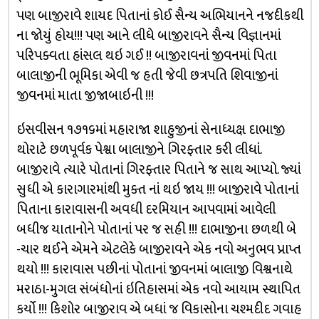
પણ બાજીરાવે શાયદ પિતાનાં કોઈ સૈન્ય અભિયાનને નજદીકથી
ના જોયું હોય!!! પણ આને લીધે બાજીરાવને સૈન્ય વિજ્ઞાનમાં
પરિપક્વતા હાંસલ થઇ ગઈ !! બાજીરાવનાં જીવનમાં પિતા
બાલાજીની ભૂમિકા એવી જ હતી જેવી છત્રપતિ શિવાજીનાં
જીવનમાં માતા જીજાબાઇની !!!
ઇસવીસન ૧૭૧૬માં મહારાજા શાહુજીનાં સેનાધ્યક્ષ દાભાજી
થોરાટે છળપૂર્વક પેશ્વા બાલાજીને ગિરફ્તાર કરી લીધાં.
બાજીરાવે ત્યારે પોતાનાં ગિરફ્તાર પિતાને જ સાથ આપ્યો. જ્યાં
સુધી એ કારાગારમાંથી મુક્ત નાં થઇ જાય !!! બાજીરાવે પોતાનાં
પિતાના કારાવાસની અવધી દરમિયાન આપવામાં આવેલી
બધીજ યાતાનોને પોતાનાં પર જ સહી !!! દાભાજીના છળથી બે
-ચાર થઈને એમને એટલેકે બાજીરાવને એક નવો અનુભવ પ્રાપ્ત
થયો !!! કારાવાસ પછીનાં પોતાનાં જીવનમાં બાલાજી વિશ્વનાથે
મરાઠા-મુગલ સંબંધોનાં ઇતિહાસમાં એક નવો આયામ સ્થાપિત
કર્યો !!! કિશોર બાજીરાવ એ બધાં જ વિકાસોના ચશ્મદીદ ગવાહ