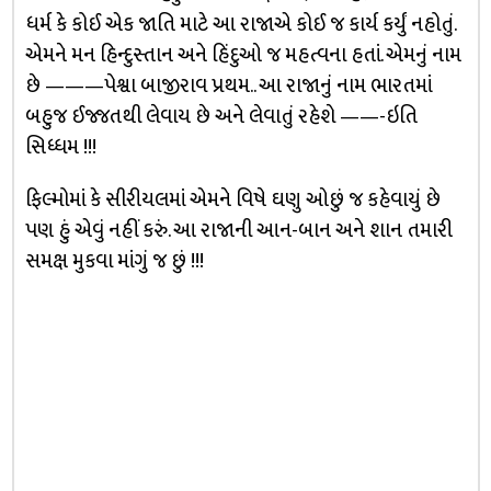
ધર્મ કે કોઈ એક જાતિ માટે આ રાજાએ કોઈ જ કાર્ય કર્યું નહોતું.
એમને મન હિન્દુસ્તાન અને હિંદુઓ જ મહત્વના હતાં. એમનું નામ
છે ———પેશ્વા બાજીરાવ પ્રથમ.. આ રાજાનું નામ ભારતમાં
બહુજ ઈજ્જતથી લેવાય છે અને લેવાતું રહેશે ——-ઇતિ
સિધ્ધમ !!!
ફિલ્મોમાં કે સીરીયલમાં એમને વિષે ઘણુ ઓછું જ કહેવાયું છે
પણ હું એવું નહીં કરું. આ રાજાની આન-બાન અને શાન તમારી
સમક્ષ મુકવા માંગું જ છું !!!