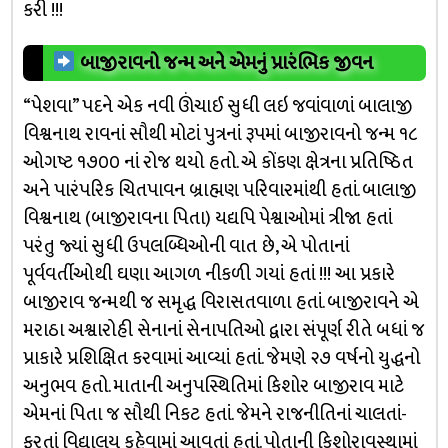
કરી !!!
બાજીરાવનો જન્મ અને એમનું પ્રારંભિક જીવન
“પેશવા” પદને એક નવી ઊંચાઈ સુધી લઇ જવાંવાળાં બાલાજી
વિશ્વનાથ રાવનાં સૌથી મોટાં પુત્રનાં રૂપમાં બાજીરાવનો જન્મ ૧૮
ઓગષ્ટ ૧૭૦૦ નાં રોજ થયો હતો. એ કોંકણ ક્ષેત્રના પ્રતિષ્ઠિત
અને પારંપરિક ચિતપાવન બ્રાહ્મણ પરિવારમાંથી હતાં. બાલાજી
વિશ્વનાથ (બાજીરાવના પિતા) યદ્યપિ પેશ્વાઓમાં ત્રીજા હતાં
પરંતુ જ્યાં સુધી ઉપલબ્ધિઓની વાત છે, એ પોતાનાં
પૂર્વવર્તીઓથી ઘણા આગળ નીકળી ગયાં હતાં !!! આ પ્રકારે
બાજીરાવ જન્મથી જ સમૃદ્ધ વિરાસતવાળા હતાં. બાજીરાવને એ
મરાઠા અશ્વારોહી સેનાનાં સેનાપતિઓ દ્વારા સંપૂર્ણ રીતે બધાં જ
પ્રાકારે પ્રશિક્ષિત કરવામાં આવ્યાં હતાં. જેમણે ૨૭ વર્ષનો યુદ્ધનો
અનુભવ હતો. માતાની અનુપસ્થિતિમાં કિશોર બાજીરાવ માટે
એમનાં પિતા જ સૌથી નિકટ હતાં. જેમને રાજનીતિનાં ચાલતાં-
ફરતાં વિદ્યાલય કહેવામાં આવતાં હતાં. પોતાની કિશોરાવસ્થામાં