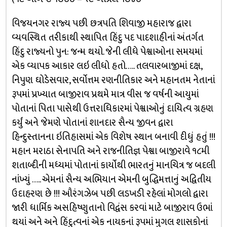
વિજયનગર રાજ્ય પછી છત્રપતિ શિવાજી મહારાજ દ્વારા
વ્યવસ્થિત તરીકાથી સ્થાપિત હિંદુ પદ પાદશાહીનાં અંતર્ગત
હિંદુ રાજ્યનો પુન: જન્મ થયો. જેની લીધે પેશ્વાઓના સમયમાં
એક વ્યાપક આકાર લઇ લીધો હતો….. તલવારબાજીમાં દક્ષ,
નિપુણ ઘોડેસવાર, સર્વોત્તમ રણનીતિકાર અને મહાનતમ નેતાનાં
રૂપમાં પ્રખ્યાત બાજીરાવ પ્રથમે માત્ર વીસ જ વર્ષની આયુમાં
પોતાનાં પિતા પાસેથી ઉત્તરાધિકારમાં પેશ્વાઓનું દાયિત્વ ગ્રહણ
કર્યું અને જેમણે પોતાનાં શાનદાર સૈન્ય જીવન દ્વારા
હિન્દુસ્તાનના ઇતિહાસમાં એક વિશેષ સ્થાન બનાવી દીધું હતું !!!
મહાન મરાઠા સેનાપતિ અને રાજનીતિજ્ઞ પેશ્વા બાજીરાવે ૧૮મી
શતાબ્દીની મધ્યમાં પોતાનાં કાર્યોથી ભારતનું માનચિત્ર જ બદલી
નાંખ્યું ….. એમનાં સૈન્ય અભિયાન એમની બુદ્ધિમત્તાનું અદ્વિતીય
ઉદાહરણ છે !!! ઔરંગઝેબ પછી લડખડી રહેલાં મોગલો દ્વારા
જારી ધાર્મિક અસહિષ્ણુતાનો વિદ્વંસ કરવાં માટે બાજીરાવ ઉભાં
થયાં અને અને હિંદુત્વનાં એક નાયકનાં રૂપમાં મુગલ શાસકોનાં