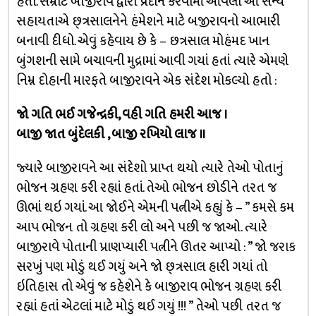
હતો. સમ્રાટ બાજીરાવ દ્વારા પ્રદાન કરવામાં આવેલી આ સૈન્ય
સહાયતાએ છ્ત્રસાલનેને હંમેશને માટે બજીરાવનો આભારી
બનાવી દીધો. એવું કહેવાય છે કે – છત્રસાલ મોહંમદ ખાન
બુંગશની સામે બચાવની મુદ્રામાં આવી ગયાં હતાં ત્યારે એમણે
નિમ્ન દોહાની મારફતે બાજીરાવને એક સંદેશ મોકલ્યો હતો :
જો ગતિ ભઈ ગજેન્દ્રકી, વહી ગતિ હમરી આજ ।
બાજી જાત બુંદેલકી , બાજી રખિયો લાજ ॥
જ્યારે બાજીરાવને આ સંદેશો પ્રાપ્ત થયો ત્યારે તેઓ પોતાનું
ભોજન ગ્રહણ કરી રહ્યાં હતાં. તેઓ ભોજન છોડીને તરત જ
ઊભાં થઇ ગયાં. આ જોઈને એમની પત્નીએ કહ્યું કે – ” કમસે કમ
આપ ભોજન તો ગ્રહણ કરી લો અને પછી જ જાઓ. ત્યારે
બાજીરાવે પોતાની પ્રાણપ્યારી પત્નીને ઊતર આપ્યો : ” જો જરાક
સરખું પણ મોડું થઈ ગયું અને જો છ્ત્રસાલ હારી ગયાં તો
ઇતિહાસ તો એવું જ કહેશેને કે બાજીરાવ ભોજન ગ્રહણ કરી
રહ્યાં હતાં એટલાં માટે મોડું થઈ ગયું !!! ” તેઓ પછી તરત જ