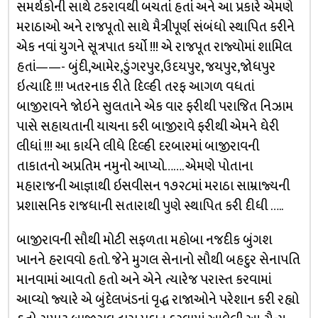
સમર્થકોની સાથે ટકરાવથી બચતાં હતાં અને આ પ્રકારે એમણે
મરાઠાઓ અને રાજપૂતો સાથે મૈત્રીપૂર્ણ સંબંધો સ્થાપિત કરીને
એક નવાં યુગને સૂત્રપાત કર્યો !!! એ રાજપૂત રાજ્યોમાં શામિલ
હતાં——- બુંદી,આમેર,ડુંગરપુર,ઉદયપુર, જયપુર,જોધપુર
ઇત્યાદિ !!! ખતરનાક રીતે દિલ્હી તરફ આગળ વધતાં
બાજીરાવને જોઇને સુલતાને એક વાર ફરીથી પરાજિત નિઝામ
પાસે સહાયતાની યાચના કરી બાજીરાવે ફરીથી એમને ઘેરી
લીધાં !!! આ કાર્યને લીધે દિલ્હી દરબારમાં બાજીરાવની
તાકાતનો અપ્રતિમ નમુનો આપ્યો……. એમણે પોતાના
મહારાજની આજ્ઞાથી ઇસવીસન ૧૭૨૮માં મરાઠા સામ્રાજ્યની
પ્રશાસનિક રાજધાની સતારાથી પુણે સ્થાપિત કરી દીધી …..
બાજીરાવની સૌથી મોટી સફળતા મહોબા નજદીક બુંગશ
ખાનને હરાવવો હતો. જેને મુગલ સેનાનો સૌથી બહદુર સેનાપતિ
માનવામાં આવતો હતો અને એને ત્યારેજ પરાસ્ત કરવામાં
આવ્યો જ્યારે એ બુંદેલખંડનાં વૃદ્ધ રાજાઓને પરેશાન કરી રહ્યો