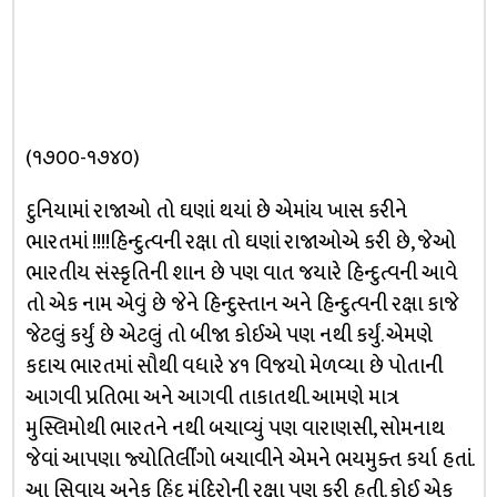
(૧૭૦૦-૧૭૪૦)
દુનિયામાં રાજાઓ તો ઘણાં થયાં છે એમાંય ખાસ કરીને
ભારતમાં !!!!હિન્દુત્વની રક્ષા તો ઘણાં રાજાઓએ કરી છે, જેઓ
ભારતીય સંસ્કૃતિની શાન છે પણ વાત જયારે હિન્દુત્વની આવે
તો એક નામ એવું છે જેને હિન્દુસ્તાન અને હિન્દુત્વની રક્ષા કાજે
જેટલું કર્યું છે એટલું તો બીજા કોઈએ પણ નથી કર્યું. એમણે
કદાચ ભારતમાં સૌથી વધારે ૪૧ વિજયો મેળવ્યા છે પોતાની
આગવી પ્રતિભા અને આગવી તાકાતથી. આમણે માત્ર
મુસ્લિમોથી ભારતને નથી બચાવ્યું પણ વારાણસી, સોમનાથ
જેવાં આપણા જ્યોતિર્લીંગો બચાવીને એમને ભયમુક્ત કર્યા હતાં.
આ સિવાય અનેક હિંદુ મંદિરોની રક્ષા પણ કરી હતી. કોઈ એક