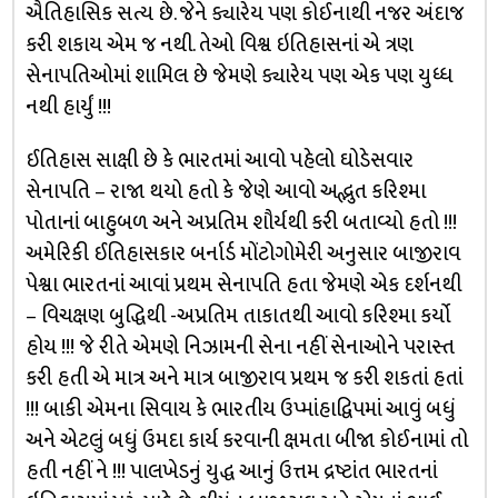
ઐતિહાસિક સત્ય છે. જેને ક્યારેય પણ કોઈનાથી નજર અંદાજ
કરી શકાય એમ જ નથી. તેઓ વિશ્વ ઇતિહાસનાં એ ત્રણ
સેનાપતિઓમાં શામિલ છે જેમણે ક્યારેય પણ એક પણ યુધ્ધ
નથી હાર્યું !!!
ઈતિહાસ સાક્ષી છે કે ભારતમાં આવો પહેલો ઘોડેસવાર
સેનાપતિ – રાજા થયો હતો કે જેણે આવો અદ્ભુત કરિશ્મા
પોતાનાં બાહુબળ અને અપ્રતિમ શૌર્યથી કરી બતાવ્યો હતો !!!
અમેરિકી ઈતિહાસકાર બર્નાર્ડ મોંટોગોમેરી અનુસાર બાજીરાવ
પેશ્વા ભારતનાં આવાં પ્રથમ સેનાપતિ હતા જેમણે એક દર્શનથી
– વિચક્ષણ બુદ્ધિથી -અપ્રતિમ તાકાતથી આવો કરિશ્મા કર્યો
હોય !!! જે રીતે એમણે નિઝામની સેના નહીં સેનાઓને પરાસ્ત
કરી હતી એ માત્ર અને માત્ર બાજીરાવ પ્રથમ જ કરી શકતાં હતાં
!!! બાકી એમના સિવાય કે ભારતીય ઉપ્માંહાદ્વિપમાં આવું બધું
અને એટલું બધું ઉમદા કાર્ય કરવાની ક્ષમતા બીજા કોઈનામાં તો
હતી નહીં ને !!! પાલખેડનું યુદ્ધ આનું ઉત્તમ દ્રષ્ટાંત ભારતનાં