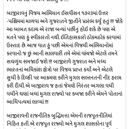
બાજીરાવનું વિજય અભિયાન ઈસવીસન ૧૭૨૩માં ઉત્તર
-પશ્ચિમમાં માળવા અને ગુજરાતને જીતીને પ્રારંભ કર્યું હતું !!! જોકે
આ બાબત કદાચ એ રાજા બન્યાં પછીનું હોઈ શકે છે પણ એ
મતને પણ હું સ્વીકારતો નથી. ઈતિહાસકારો ઠોકમઠોક કરવામાં
ઉસ્તાદ છે. આજ વાત હું પછી એમનાં વિજયી અભિયાનોમાં
કરવાનો જ છું. આની સાલવારી તમે એમાં વાંચજો એટલે તમને
સઘળુંય સમજાઈ જશે !!! બાજીરાવે ગુજરાત અને મધ્ય
ભારતનાં અધિકાંશ ક્ષેત્રો પર વિજય પ્રાપ્ત કર્યો અને એટલે
સુધી કે દિલ્હી પર આક્રમણ કરીને મુગલ સલ્તનતની નીંદ હરામ
કરી દીધી. એ બાજીરાવ જ હતાં જેમણે નિરંતર અગલા વધી
વધીને ઘણાં બધાં મુગલ રાજ્યો પર કબજા કરીને એમને પોતાનાં
આધિપત્યમાં લાવ્યાં !!!
બાજીરાવની રાજનીતિક બુદ્ધિમત્તા એમની રાજપૂતનીતિમાં
નિહિત હતી. એ રાજપૂત રાજ્યો અને મુગલ શાસકોના પૂર્વ