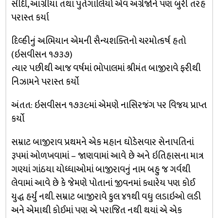
સીદી, આંગ્રીયા તથા પુર્તગાલિયો એવં અંગ્રેજોને પણ બુરી તરહ
પરાસ્ત કર્યા
દિલ્હીનું અભિયાન એમની સૈન્યશક્તિનો ચરમોત્કર્ષ હતો
(ઇસવીસન ૧૭૩૭)
ત્યાર પછીથી આજ વર્ષમાં ભોપાલમાં શ્રીમંત બાજીરાવે ફરીથી
નિઝામને પરાસ્ત કર્યો
અંતત: ઇસવીસન ૧૭૩૯માં એમણે નાસિરજંગ પર વિજય પ્રાપ્ત
કર્યો
સમ્રાટ બાજીરાવ પ્રથમને એક મહાન ઘોડેસવાર સેનાપતિનાં
રૂપમાં ઓળખવામાં – જાણવામાં આવે છે અને ઇતિહાસના માત્ર
ગણ્યાં ગાંઠયા યોધ્ધાઓમાં બાજીરાવનું નામ બહુ જ ગર્વથી
લેવામાં આવે છે કે જેમણે પોતાનાં જીવનમાં ક્યારેય પણ કોઈ
યુદ્ધ હર્યું નથી. સમ્રાટ બાજીરાવે કુલ ૪૧થી વધુ લડાઇઓ લડી
અને એમાથી કોઈમાં પણ એ પરાજિત નથી થયાં એ એક