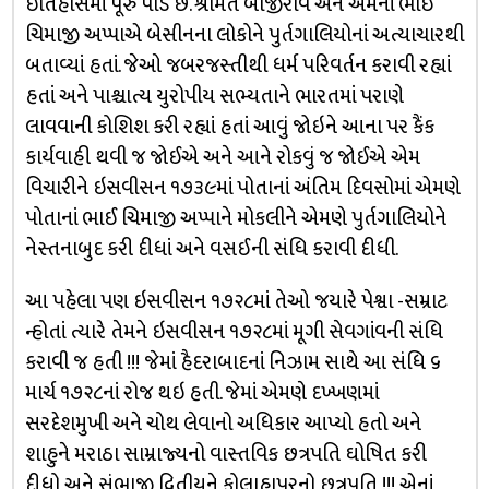
ઇતિહાસમાં પૂરું પાડે છે. શ્રીમંત બાજીરાવ અને એમનાં ભાઈ
ચિમાજી અપ્પાએ બેસીનના લોકોને પુર્તગાલિયોનાં અત્યાચારથી
બતાવ્યાં હતાં. જેઓ જબરજસ્તીથી ધર્મ પરિવર્તન કરાવી રહ્યાં
હતાં અને પાશ્ચાત્ય યુરોપીય સભ્યતાને ભારતમાં પરાણે
લાવવાની કોશિશ કરી રહ્યાં હતાં આવું જોઇને આના પર કૈંક
કાર્યવાહી થવી જ જોઈએ અને આને રોકવું જ જોઈએ એમ
વિચારીને ઇસવીસન ૧૭૩૯માં પોતાનાં અંતિમ દિવસોમાં એમણે
પોતાનાં ભાઈ ચિમાજી અપ્પાને મોકલીને એમણે પુર્તગાલિયોને
નેસ્તનાબુદ કરી દીધાં અને વસઈની સંધિ કરાવી દીધી.
આ પહેલા પણ ઇસવીસન ૧૭૨૮માં તેઓ જયારે પેશ્વા -સમ્રાટ
ન્હોતાં ત્યારે તેમને ઇસવીસન ૧૭૨૮માં મૂગી સેવગાંવની સંધિ
કરાવી જ હતી !!! જેમાં હૈદરાબાદનાં નિઝામ સાથે આ સંધિ ૬
માર્ચ ૧૭૨૮નાં રોજ થઇ હતી. જેમાં એમણે દખ્ખણમાં
સરદેશમુખી અને ચોથ લેવાનો અધિકાર આપ્યો હતો અને
શાહુને મરાઠા સામ્રાજ્યનો વાસ્તવિક છત્રપતિ ઘોષિત કરી
દીધો અને સંભાજી દ્વિતીયને કોલાહાપુરનો છત્રપતિ !!! એનાં