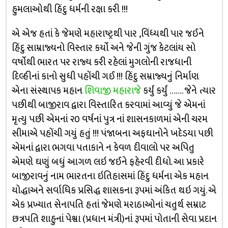
હુમલાઓથી હિંદુ ધર્મની રક્ષા કરી !!!
એ એજ હતાં કે જેમણે મહારાષ્ટ્રથી પાર ,વિંધ્યથી પાર જઈને
હિંદુ સામ્રાજ્યનો વિસ્તાર કર્યો અને જેની ગુંજ કેટલાંય સો
વર્ષોથી ભારત પર રાજ્ય કરી રહેલાં મુગલોની રાજધાની
દિલ્હીનાં કાનો સુધી પહોંચી ગઈ !!! હિંદુ સમ્રાજ્યનું નિર્માણ
એના સંસ્થાપક મહાન
શિવાજી મહારાજે
કર્યું કર્યું ……. જેને ત્યાર
પછીથી બાજીરાવ દ્વારા વિસ્તારિત કરવામાં આવ્યું જે એમનાં
મૃત્યુ પછી એમનાં ૨૦ વર્ષનાં પુત્ર નાં શાસનકાળમાં એની ચરમ
સીમાએ પહોંચી ગયું હતું !!! પંજાબના અફઘાનોને ખદેડયા પછી
એમનાં દ્વારા ભગવા પતાકાને ન કેવળ દીવાલો પર અપિતુ
એમણે ઘણું બધું આગળ લઇ જઈને ફહેરવી દીધો. આ પ્રકારે
બાજીરાવનું નામ ભારતના ઇતિહાસમાં હિંદુ ધર્મના એક મહાન
યોદ્ધાઅને સર્વાધિક પ્રસિદ્ધ શાસકના રૂપમાં અંકિત થઇ ગયું. એ
એક પ્રખ્યાત સેનાપતિ હતાં જેમણે મરાઠાઓનાં ચતુર્થ સમ્રાટ
છત્રપતિ શાહુનાં પેશ્વા (પ્રધાન મંત્રી)નાં રૂપમાં પોતાની સેવા પ્રદાન