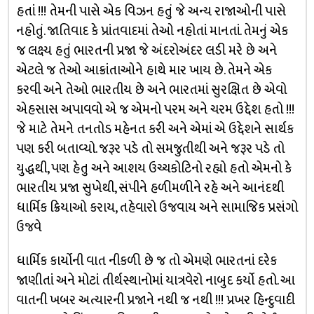
હતાં !!! તેમની પાસે એક વિઝન હતું જે અન્ય રાજાઓની પાસે
નહોતું. જાતિવાદ કે પ્રાંતવાદમાં તેઓ નહોતાં માનતાં. તેમનું એક
જ લક્ષ્ય હતું ભારતની પ્રજા જે અંદરોઅંદર લડી મરે છે અને
એટલે જ તેઓ આક્રાંતાઓને હાથે માર ખાય છે. તેમને એક
કરવી અને તેઓ ભારતીય છે અને ભારતમાં સુરક્ષિત છે એવો
એહસાસ અપાવવો એ જ એમનો પરમ અને ચરમ ઉદ્દેશ હતો !!!
જે માટે તેમને તનતોડ મહેનત કરી અને એમાં એ ઉદ્દેશને સાર્થક
પણ કરી બતાવ્યો. જરૂર પડે તો સમજુતીથી અને જરૂર પડે તો
યુદ્ધથી, પણ હેતુ અને આશય ઉચ્ચકોટિનો રહ્યો હતો એમનો કે
ભારતીય પ્રજા સુખેથી, સંપીને હળીમળીને રહે અને આનંદથી
ધાર્મિક ક્રિયાઓ કરાય, તહેવારો ઉજવાય અને સામાજિક પ્રસંગો
ઉજવે
ધાર્મિક કાર્યોની વાત નીકળી છે જ તો એમણે ભારતનાં દરેક
જાણીતાં અને મોટાં તીર્થસ્થાનોમાં યાત્રવેરો નાબુદ કર્યો હતો. આ
વાતની ખબર અત્યારની પ્રજાને નથી જ નથી !!! પ્રખર હિન્દુવાદી