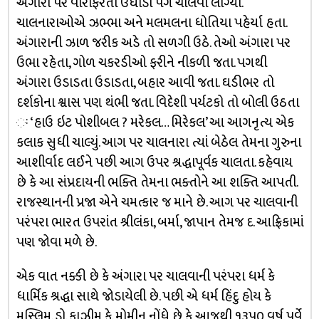
અંગારા પર વારાફરતી ઉઘાડા પગે ચાલવા લાગ્યા.
ચાલનારાઓએ ઝભ્ભા અને મલમલના ધોતિયા પહેર્યા હતા.
અંગારાની ઝાળ જરીક અડે તો સળગી ઉઠે. તેઓ અંગારા પર
ઉભા રહેતા, ગોળ ચકરડીઓ ફરીને નીકળી જતા. પગથી
અંગારા ઉડાડતા ઉડાડતા, બહાર આવી જતા. ઘડીભર તો
દર્શકોના શ્વાસ પણ થંભી જતા. વિદેશી પર્યટકો તો બોલી ઉઠતા
ઃ ‘હાઉ ઇટ પોશીબલ ? મરેકલ… મિરેકલ’ આ આગનૃત્ય એક
કલાક સુધી ચાલ્યું. આગ પર ચાલનારા ત્યાં બેઠેલ તેમના ગુરુના
આશીર્વાદ લઈને પછી આગ ઉપર શ્રદ્ધાપૂર્વક ચાલતા. કહેવાય
છે કે આ સંપ્રદાયની ભક્તિ તેમના ભક્તોને આ શક્તિ આપતી.
રાજસ્થાનની પ્રજા એને ચમત્કાર જ માને છે. આગ પર ચાલવાની
પરંપરા ભારત ઉપરાંત શ્રીલંકા, બર્મા, જાપાન તેમજ દ. આફ્રિકામાં
પણ જોવા મળે છે.
એક વાત નક્કી છે કે અંગારા પર ચાલવાની પરંપરા ધર્મ કે
ધાર્મિક શ્રદ્ધા સાથે જોડાયેલી છે. પછી એ ધર્મ હિંદુ હોય કે
મુસ્લિમ. ડો. કાઝીમ કે. મોમીન નોંધે છે કે આજથી ૧૩૫૦ વર્ષ પૂર્વે