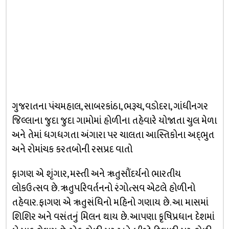
ગુજરાતના પંચમહાલ, સાબરકાંઠા, ભરૂચ, વડોદરા, ગાંધીનગર
જિલ્લાના જુદા જુદા ગામોમાં હોળીના તહેવારે યોજાતા ચુલ મેળા
અને તેમાં ધગધગતા અંગારા પર ચાલતા આસ્તિકોના અદ્‌ભુત
અને રોમાંચક કરતબોની રસપ્રદ વાતો
ફાગણ એ શૃંગાર, મસ્તી અને ૠતુસૌંદર્યનો ભારતીય
લોકઉત્સવ છે. ૠતુપરિવર્તનનો રંગોત્સવ એટલે હોળીનો
તહેવાર. ફાગણ એ ૠતુસંધિનો મહિનો ગણાય છે. આ માસમાં
શિશિર અને વસંતનું મિલન થાય છે. આપણા કૃષિપ્રધાન દેશમાં