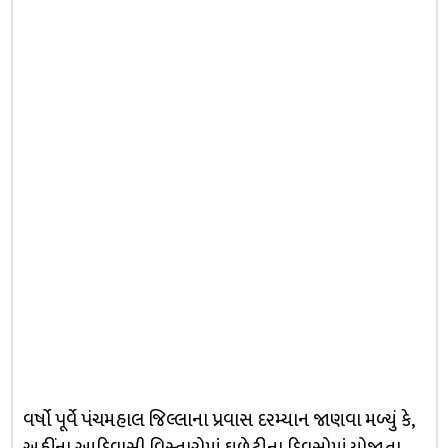
વર્ષો પૂર્વે પંચમહાલ જિલ્લાના પ્રવાસ દરમ્યાન જાણવા મળ્યું કે,