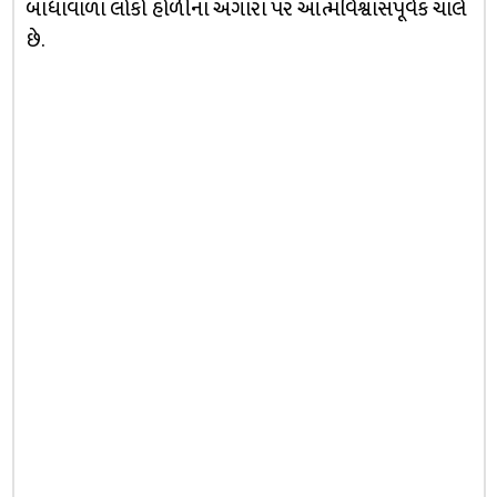
બાધાવાળા લોકો હોળીના અંગારા પર આત્મવિશ્વાસપૂર્વક ચાલે
છે.