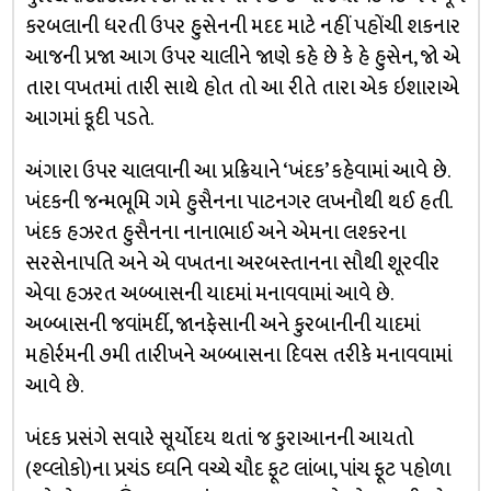
કરબલાની ધરતી ઉપર હુસેનની મદદ માટે નહીં પહોંચી શકનાર
આજની પ્રજા આગ ઉપર ચાલીને જાણે કહે છે કે હે હુસેન, જો એ
તારા વખતમાં તારી સાથે હોત તો આ રીતે તારા એક ઇશારાએ
આગમાં કૂદી પડતે.
અંગારા ઉપર ચાલવાની આ પ્રક્રિયાને ‘ખંદક’ કહેવામાં આવે છે.
ખંદકની જન્મભૂમિ ગમે હુસૈનના પાટનગર લખનૌથી થઈ હતી.
ખંદક હઝરત હુસૈનના નાનાભાઈ અને એમના લશ્કરના
સરસેનાપતિ અને એ વખતના અરબસ્તાનના સૌથી શૂરવીર
એવા હઝરત અબ્બાસની યાદમાં મનાવવામાં આવે છે.
અબ્બાસની જવાંમર્દી, જાનફેસાની અને કુરબાનીની યાદમાં
મહોર્રમની ૭મી તારીખને અબ્બાસના દિવસ તરીકે મનાવવામાં
આવે છે.
ખંદક પ્રસંગે સવારે સૂર્યોદય થતાં જ કુરાઆનની આયતો
(શ્વ્લોકો)ના પ્રચંડ ઘ્વનિ વચ્ચે ચૌદ ફૂટ લાંબા, પાંચ ફૂટ પહોળા