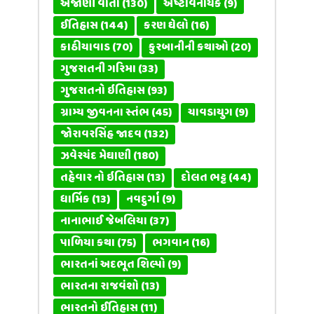
અજાણી વાતો
(130)
અષ્ટવિનાયક
(9)
ઈતિહાસ
(144)
કરણ ઘેલો
(16)
કાઠીયાવાડ
(70)
કુરબાનીની કથાઓ
(20)
ગુજરાતની ગરિમા
(33)
ગુજરાતનો ઇતિહાસ
(93)
ગ્રામ્ય જીવનના સ્તંભ
(45)
ચાવડાયુગ
(9)
જોરાવરસિંહ જાદવ
(132)
ઝવેરચંદ મેઘાણી
(180)
તહેવાર નો ઇતિહાસ
(13)
દોલત ભટ્ટ
(44)
ધાર્મિક
(13)
નવદુર્ગા
(9)
નાનાભાઈ જેબલિયા
(37)
પાળિયા કથા
(75)
ભગવાન
(16)
ભારતનાં અદભૂત શિલ્પો
(9)
ભારતના રાજવંશો
(13)
ભારતનો ઈતિહાસ
(11)