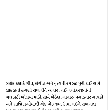
ત્રણેક કલાકે ગીત, સંગીત અને નૃત્યની રમઝટ પૂરી થઈ. સામે
લાકડાનો ઢગલો સળગીને અંગારા થઈ ગયો. ભજનોની
બઘડાટી બોલવા માંડી. સામે બેઠેલા ગાનાર- વગાડનાર ગાયકો
અને સાજિંદાઓમાંથી એક એક જણ ઉભા થઈને સળગતા