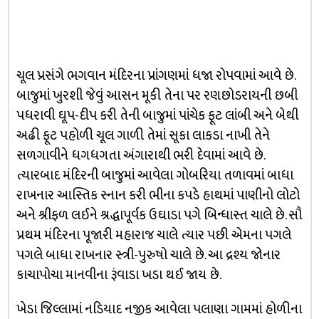
ચૂલ પ્રસંગે ભગવાન મંદિરના પ્રાંગણમાં ધજા રોપવામાં આવે છે.
બાજુમાં ખુરશી જેવું આસન મૂકી તેના પર રણછોડરાયની છબી
પધરાવી ઘૂપ-દીપ કરી તેની બાજુમાં પાંચેક ફૂટ લાંબી અને બેથી
અઢી ફૂટ પહોળી ચૂલ ગાળી તેમાં સૂકા લાકડા નાખી તેને
સળગાવીને ધગધગતા અંગારાથી ભરી દેવામાં આવે છે.
ત્યારબાદ મંદિરની બાજુમાં આવેલા ગોબરિયા તળાવમાં બાધા
રાખનાર આસ્તિક સ્નાન કરી ભીના કપડે હાથમાં પાણીનો લોટો
અને શ્રીફળ લઈને શ્રદ્ધાપૂર્વક ઉઘાડા પગે બિન્ધાસ્ત ચાલે છે. સૌ
પ્રથમ મંદિરના પૂજારી મહારાજ ચાલે ત્યાર પછી એમના પગલે
પગલે બાધા રાખનાર સ્ત્રી-પુરુષો ચાલે છે. આ દ્રશ્ય જોનાર
કાચાપોચા માનવીના રૂંવાડા ખડા થઈ જાય છે.
ખેડા જિલ્લામાં નડિયાદ નજીક આવેલા પલાણા ગામમાં હોળીના