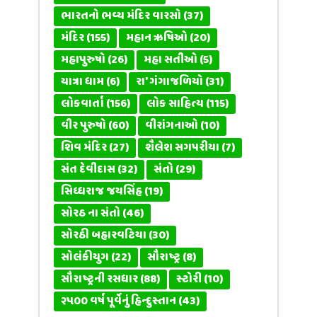
ભારતનો ભવ્ય મંદિર વારસો
(37)
મંદિર
(155)
મહાન ઋષિઓ
(20)
મહાપુરુષો
(26)
મહા સતીઓ
(5)
યાત્રા ધામ
(6)
રા' ગંગાજળિયો
(31)
લોકવાર્તા
(156)
લોક સાહિત્ય
(115)
વીર પુરુષો
(60)
વીરાંગનાઓ
(10)
શિવ મંદિર
(27)
શૈલેશ સગપરીયા
(7)
સંત દેવીદાસ
(32)
સંતો
(29)
સિધ્ધરાજ જયસિંહ
(19)
સોરઠ ના સંતો
(46)
સોરઠી બહારવટિયા
(30)
સોલંકીયુગ
(22)
સૌરાષ્ટ્ર
(8)
સૌરાષ્ટ્રની રસધાર
(88)
સ્ટોરી
(10)
૨૫૦૦ વર્ષ પૂર્વેનું હિન્દુસ્તાન
(43)