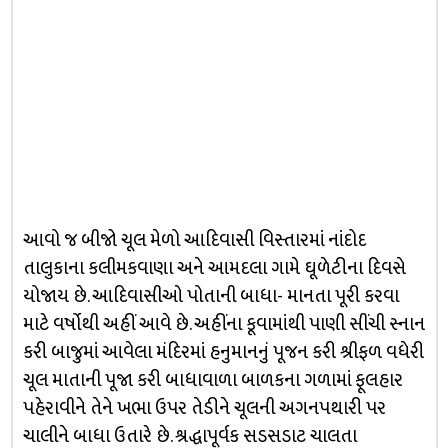
આવો જ બીજો ચૂલ મેળો આદિવાસી વિસ્તારમાં નાંદોદ
તાલુકાના કલીમકવાણા અને આમદલા ગામે ઘૂળેટીના દિવસે
યોજાય છે. આદિવાસીઓ પોતાની બાધા- માનતા પૂરી કરવા
માટે વર્ષોથી અહીં આવે છે. અહીંના કૂવામાંથી પાણી સીંચી સ્નાન
કરી બાજુમાં આવેલા મંદિરમાં હનુમાનનું પૂજન કરી શ્રીફળ વધેરી
ચૂલ માતાની પૂજા કરી બાધાવાળા બાળકના ગળામાં ફૂલહાર
પહેરાવીને તેને ખભા ઉપર તેડીને ચૂલની અગનપથારી પર
ચાલીને બાધા ઉતારે છે. શ્રદ્ધાપૂર્વક સડસડાટ ચાલતા