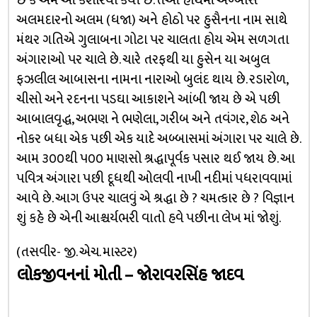
છે કે અમે આ કેશરિયા કર્યા છે. તેઓ હાથમાં અબ્બાસે
અલમદારનો અલમ (ધજા) અને હોઠો પર હુસૈનના નામ સાથે
મંથર ગતિએ ગુલાબના ગોટા પર ચાલતા હોય એમ સળગતા
અંગારાઓ પર ચાલે છે. ચારે તરફથી યા હુસેન યા અબુલ
ફઝલીલ આબાસના નામના નારાઓ બુલંદ થાય છે. રડારોળ,
ચીસો અને રદનના પડઘા આકાશને આંબી જાય છે એ પછી
આબાલવૃદ્ધ, અભણ ને ભણેલા, ગરીબ અને તવંગર, શેઠ અને
નોકર બધા એક પછી એક યાદે અબ્બાસમાં અંગારા પર ચાલે છે.
આમ ૩૦૦થી ૫૦૦ માણસો શ્રદ્ધાપૂર્વક પસાર થઈ જાય છે. આ
પવિત્ર અંગારા પછી દૂધથી ઓલવી નાખી નદીમાં પધરાવવામાં
આવે છે. આગ ઉપર ચાલવું એ શ્રદ્ધા છે ? ચમત્કાર છે ? વિજ્ઞાન
શું કહે છે એની આશ્ચર્યભરી વાતો હવે પછીના લેખ માં જોશું.
(તસવીર- જી. એચ. માસ્ટર)
લોકજીવનનાં મોતી – જોરાવરસિંહ જાદવ