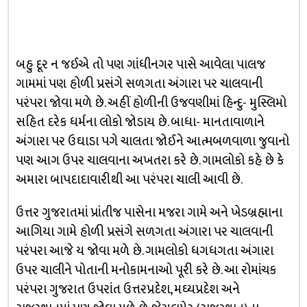
બહુ દૂર ન જઈએ તો પણ ગાંધીનગર પાસે આવેલા પાલજ
ગામમાં પણ હોળી પ્રસંગે સળગતા અંગારા પર ચાલવાની
પરંપરા જોવા મળે છે. અહીં હોળીની ઉજવણીમાં હિન્દુ- મુસ્લિમો
સહિત દરેક ધર્મના લોકો જોડાય છે. બાધા- માનતાવાળાને
અંગારા પર ઉઘાડા પગે ચાલતા જોઈને આત્મબળવાળા જુવાનો
પણ આગ ઉપર ચાલવાના અખતરા કરે છે. ગામલોકો કહે છે કે
અમારા બાપદાદાવારીથી આ પરંપરા ચાલી આવી છે.
ઉત્તર ગુજરાતમાં પ્રાંતીજ પાસેના મજરા ગામે અને ખેડબ્રહ્માના
આગિયા ગામે હોળી પ્રસંગે સળગતા અંગારા પર ચાલવાની
પરંપરા આજે ય જોવા મળે છે. ગામલોકો ધગધગતા અંગારા
ઉપર ચાલીને પોતાની મનોકામનાઓ પૂરી કરે છે. આ રોમાંચક
પરંપરા ગુજરાત ઉપરાંત ઉત્તરપ્રદેશ, મઘ્યપ્રદેશ અને