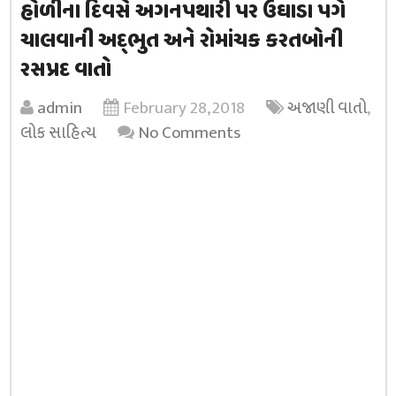
હોળીના દિવસે અગનપથારી પર ઉઘાડા પગે
ચાલવાની અદ્‌ભુત અને રોમાંચક કરતબોની
રસપ્રદ વાતો
admin
February 28, 2018
અજાણી વાતો
,
લોક સાહિત્ય
No Comments