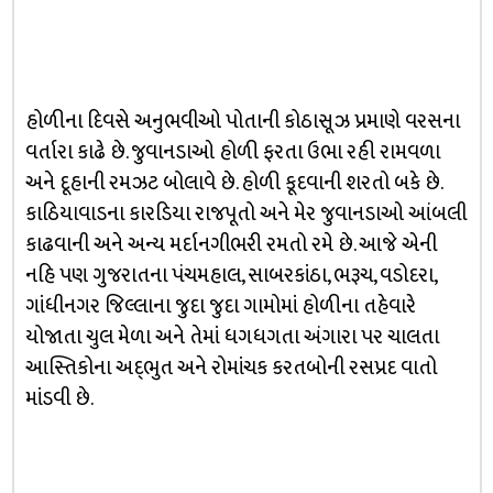
હોળીના દિવસે અનુભવીઓ પોતાની કોઠાસૂઝ પ્રમાણે વરસના
વર્તારા કાઢે છે. જુવાનડાઓ હોળી ફરતા ઉભા રહી રામવળા
અને દૂહાની રમઝટ બોલાવે છે. હોળી કૂદવાની શરતો બકે છે.
કાઠિયાવાડના કારડિયા રાજપૂતો અને મેર જુવાનડાઓ આંબલી
કાઢવાની અને અન્ય મર્દાનગીભરી રમતો રમે છે. આજે એની
નહિ પણ ગુજરાતના પંચમહાલ, સાબરકાંઠા, ભરૂચ, વડોદરા,
ગાંધીનગર જિલ્લાના જુદા જુદા ગામોમાં હોળીના તહેવારે
યોજાતા ચુલ મેળા અને તેમાં ધગધગતા અંગારા પર ચાલતા
આસ્તિકોના અદ્‌ભુત અને રોમાંચક કરતબોની રસપ્રદ વાતો
માંડવી છે.