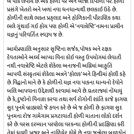
બે પાક લેવાય છે. એક હોળી પર અને બીજો દિવાળી પર. હોળી
પ્રસંગે ખેતરો અને ખળાં નવા ધનધાન્યથી છલકાઈ ઉઠે છે.
હોળીની સાથે ભક્ત પ્રહ્‌લાદ અને હોળિકાની પૌરાણિક કથા
ભલે ગૂંથાઈ ગઈ હોય પણ હોળી એ ‘નવાન્નેષ્ટિ’ નામના પ્રાચીન
યજ્ઞનું પરિવર્તિત સ્વરૂપ જ છે.
આર્યપ્રણાલિ અનુસાર સૃષ્ટિના સર્જક, પોષક અને રક્ષક
દેવતાઓને અર્ઘ્ય આપ્યા વિના કોઈ વસ્તુ ઉપયોગમાં લેવાતી
નથી. નવાન્નેષ્ટિ એટલે શેકેલા અનાજની અગ્નિમાં આહુતિ
આપવી. સંસ્કૃતમાં શેકેલા અન્નને ‘હોલક’ અને હિન્દીમાં હોલી કહે
છે. વિદ્વાનો માને છે કે હોળીનો યજ્ઞ નવા પાકના ધાન્યનો દેવોને
બલિ આપવાના ઉદ્દેશથી કરવામાં આવે છે. વ્રતરાજમાં નોંધાયું
છે કે, દુષ્ટોનો વિનાશ કરવા તથા સર્વ રોગોની શાંતિ કાજે ફાગણ
સુદ પૂનમે બ્રાહ્મણો જે હવન કરે છે એ જ હોળી છે. ફાગણ સુદ
પૂનમના રોજ ગામેગામ પ્રગટાવાતી હોળી માતાના લોકો દર્શન
કરે છે. વરસ દરમ્યાન પરણેલા વરકન્યા હોળીની પ્રદક્ષિણા કરી
તેમાં ધાણી, ખજૂર અને નાળિયેર હોમે છે. નવા જન્મેલા બાળકોનું