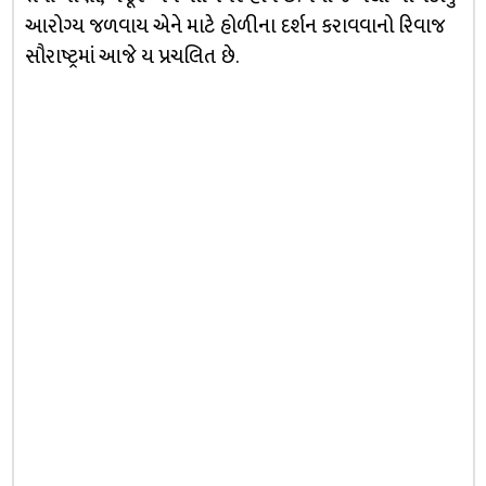
આરોગ્ય જળવાય એને માટે હોળીના દર્શન કરાવવાનો રિવાજ
સૌરાષ્ટ્રમાં આજે ય પ્રચલિત છે.