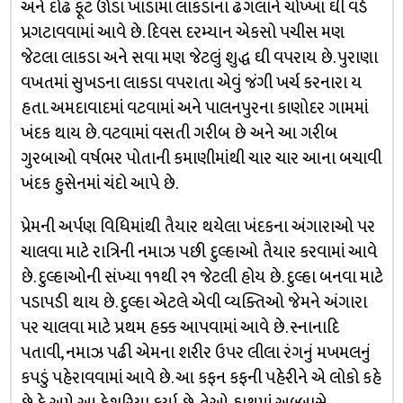
અને દોઢ ફૂટ ઊંડા ખાડામાં લાકડાના ઢગલાને ચોખ્ખા ઘી વડે
પ્રગટાવવામાં આવે છે. દિવસ દરમ્યાન એકસો પચીસ મણ
જેટલા લાકડા અને સવા મણ જેટલું શુદ્ધ ઘી વપરાય છે. પુરાણા
વખતમાં સુખડના લાકડા વપરાતા એવું જંગી ખર્ચ કરનારા ય
હતા. અમદાવાદમાં વટવામાં અને પાલનપુરના કાણોદર ગામમાં
ખંદક થાય છે. વટવામાં વસતી ગરીબ છે અને આ ગરીબ
ગુરબાઓ વર્ષભર પોતાની કમાણીમાંથી ચાર ચાર આના બચાવી
ખંદક હુસેનમાં ચંદો આપે છે.
પ્રેમની અર્પણ વિધિમાંથી તૈયાર થયેલા ખંદકના અંગારાઓ પર
ચાલવા માટે રાત્રિની નમાઝ પછી દુલ્હાઓ તૈયાર કરવામાં આવે
છે. દુલ્હાઓની સંખ્યા ૧૧થી ૨૧ જેટલી હોય છે. દુલ્હા બનવા માટે
પડાપડી થાય છે. દુલ્હા એટલે એવી વ્યક્તિઓ જેમને અંગારા
પર ચાલવા માટે પ્રથમ હક્ક આપવામાં આવે છે. સ્નાનાદિ
પતાવી, નમાઝ પઢી એમના શરીર ઉપર લીલા રંગનું મખમલનું
કપડું પહેરાવવામાં આવે છે. આ કફન કફની પહેરીને એ લોકો કહે