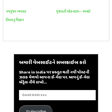
નવગુંજર અવતાર
ગુજરાતી લોકનાટ્ય— ભવાઈ
તિલકનું વિજ્ઞાન
અમારી વેબસાઈટને સબસ્ક્રાઇબ કરો
Share in India પર પ્રસ્તુત થતી નવી પોસ્ટની
ઝલક મેળવો આપના ઈ-મેલ પર. આપનું ઈ-મેલ
એડ્રેસ નીચે લખો...
Email
Address
Subscribe