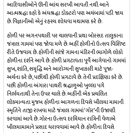
આદિવાસીઓને ઊની આંચ સરખી આવતી નથી. આને
આત્મશ્રદ્ધા કહો કે અંધશ્રદ્ધા ડોક્ટરો પણ અચંબામાં પડી જાય
છે. વિજ્ઞાનીઓ એનું રહસ્ય શોધવા મથામણ કરે છે.
હોળી પર અગનપથારી પર ચાલવાની પ્રથા બોરસદ તાલુકાના
જંત્રાલ ગામમાં પણ જોવા મળે છે. અહીં હોળીનો ઉત્સવ વિશિષ્ટ
રીતે ઉજવાય છે. હોળીની સાંજે ગામના મંદિરની ભાગોળે લોકો
હોળીના દર્શને આવે છે. હોળી પ્રગટાવતા પૂર્વે આગેવાનો ગામમાં
સુખ, શાંતિ, સમૃદ્ધિ અને આરોગ્યની સુખાકારી માટે પૂજા-
અર્ચના કરે છે, પછીથી હોળી પ્રગટાવે છે. તેની પ્રદક્ષિણા કરે છે.
પછી હોળીના અંગારા પાથરી શ્રદ્ધાળુઓ ખુલ્લા પગે
નિર્ભયતાથી તેના ઉપર ચાલે છે. અહીંની એક પ્રચલિત
લોકમાન્યતા મુજબ હોળીના આગળના દિવસે ખીલયા મામાની
સ્મૃતિને તાજી રાખવા માટે જંત્રાલ ગામમાં ‘ગોર’ની ઉજાણી
કરવામાં આવે છે. ગોરના ઉત્સવ દરમિયાન રાત્રિની વેળાએ
ખીલયામામાને પ્રસાદ ધરાવવામાં આવે છે. હોળીના દિવસે