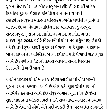
અહીંના આદિવાસી વિસ્તારોમાં ઘૂળેટીના દિવસોમાં યોજાતા
ચૂલના મેળાઓમાં ઝાલોદ તાલુકાના લીમડી ગામથી ચારેક
કિ.મીટર દૂર આવેલા ટાંડીરણિયાર નામના ગામમાં
રણછોડરાયજીના મંદિરના પરિસરમાં અનેક વર્ષોથી ચૂલમેળો
યોજાય છે. આ મેળામાં ગાલિયાકોટ, વાંસવાડા, ડુંગરપુર,
સંતરામપુર, લુણાવાડા, દાહોદ, ગરબાડા, ઝાલોદ, અનાસ,
થાંદલા, કુશળગઢ વગેરે વિસ્તારોમાંથી માનવ મહેરામણ ઉમટી
પડે છે. તેમાં દુઃખ દર્દથી છૂટકારો મેળવવા માટે ચૂલમાં ચાલવાની
બાધા રાખનારા આસ્તિકો બાધા છોડવા માટે મેળામાં શ્રદ્ધાપૂર્વક
આવે છે. હોળી-ઘૂળેટીનો દિવસ આવતાં સમગ્ર વિસ્તાર
ઉત્સવઘેલો બની જાય છે.
પ્રાચીન પરંપરાથી યોજાતા આવેલા આ મેળામાં બે પ્રકારની
ચૂલની રચના કરવામાં આવે છે. એક ઠંડી ચૂલ જેમાં પાણીનો
અભિષેક કરવામાં આવે છે. બીજી અંગારા ચૂલ હોય છે જેમાં
સૂકા લાકડાના ખોડસાં ભરીને તેને સળગાવી અંગારા પાડવામાં
આવે છે. તેમાં ઘી હોમી એને પ્રદીપ્ત કરી તેના પર બાધા રાખનારે