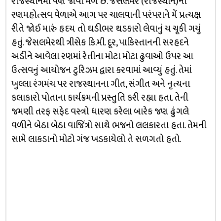
રાજસ્થાનમાં પણ જોવા મળે છે. જેસલમેર (રાજસ્થાન)ના
રણમહોત્સવ વેળાએ આગ પર ચાલવાની પરંપરાને મેં પ્રત્યક્ષ
રીતે જોઈ મારું હૃદય તો ઘડીભર થડકારો લેવાનું ય ચૂકી ગયું
હતું. જેસલમેરથી ત્રીસેક કિ.મી. દૂર, પાકિસ્તાનની સરહદને
અડીને આવેલા રણમાં રેતીના મોટા મોટા ઢુવાઓ ઉપર આ
ઉત્સવનું આયોજન ટુરિઝમ દ્વારા કરવામાં આવ્યું હતું. તેમાં
ખુલ્લા રંગમંચ પર રાજસ્થાનના ગીત, સંગીત અને નૃત્યના
કલાકારો પોતાના કાર્યક્રમની પ્રસ્તુતિ કરી રહ્યા હતા. તેની
જમણી તરફ સફેદ વસ્ત્રો ધારણ કરેલા બારેક જણ ઢુંગલે
વળીને બેઠા બેઠા વાજિંત્રો સાથે ભજનો લલકારતા હતા. તેમની
સામે લાકડાનો મોટો ગંજ ખડકાયેલો તે સળગતો હતો.