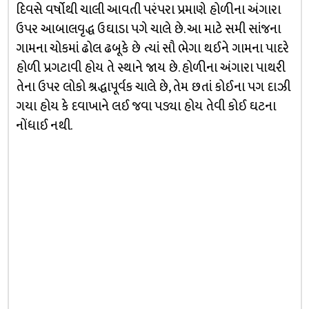
દિવસે વર્ષોથી ચાલી આવતી પરંપરા પ્રમાણે હોળીના અંગારા
ઉપર આબાલવૃદ્ધ ઉઘાડા પગે ચાલે છે. આ માટે સમી સાંજના
ગામના ચોકમાં ઢોલ ઢબૂકે છે ત્યાં સૌ ભેગા થઈને ગામના પાદરે
હોળી પ્રગટાવી હોય તે સ્થાને જાય છે. હોળીના અંગારા પાથરી
તેના ઉપર લોકો શ્રદ્ધાપૂર્વક ચાલે છે, તેમ છતાં કોઈના પગ દાઝી
ગયા હોય કે દવાખાને લઈ જવા પડ્યા હોય તેવી કોઈ ઘટના
નોંધાઈ નથી.