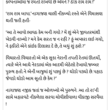
કલ્પનાઓમાં જ રમતો રાખવો છે એમને ? ઠીક રામ રામ !’
‘રામ રામ બાપા.’ નાગાજણ ચાલી નીકળ્યો. રસ્તે એને વિમાસણ
થતી જતી હતી-
‘આ તે આવો ભાવઠ કેમ બની ગયો ? મેં શું એને જીવતરમાંથી
ખેડવી નાખ્યો ? મને કેમ સરત જ ન રહી ? હું અપ્સરા લઇ ગયો,
ને ફકીરો એને કાંઇક દિલાસા દે છે, તે બધું શું હશે ?’
વિચારતો વિચારતો એ એક સૂકા નેરાની તપતી રેતમાં ઊતર્યો,
ત્યારે એને આઘે નેરડામાં એક આદમી બેઠેલો દેખાયો.જબ્બર
પુરુષ હતો. ને એની બાજુમાં શું પડ્યું છે ? ઘોડો પડ્યો છે. પહાડ
જેવડો ઘોડો આમ સૂતો છે કેમ ?’
નાગાજણ નજીક જતાં જ ઓળખ્યો એ પુરુષને . આ તો રા’ની
સામે બહારવટે નીકળેલા સરવા ચોવીશીવાળા વીકાજી સરવૈયા
!