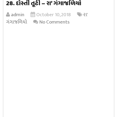
28. દોસ્તી તૂટી – રા’ ગંગાજળિયો
admin
October 10, 2018
રા'
ગંગાજળિયો
No Comments