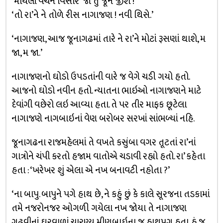
‘માયલાં વચન વિસારે ‘જો તું જૂને જીશ !
‘તો રા’ને ને તોળે રીસ નાગાજણ ! નવી થિસે.’
‘નાગાજણ, આજ જૂનાગઢમાં તારે ને રા’ને મોટાં રૂસણાં થાશે, મ
જા, મ જા.’
નાગાજણનો ઘોડો ઉપડતાંની વારે જ વેગે ચડી ગયો હતો.
આજનો ઘોડો નવીન હતો. ન્યાતના ભાઇઓ નાગાજણને માટે
દેવાંગી વછેરો લઇ આવ્યા હતા. તે પર તીર માફક છૂટેલા
નાગાજણે નાગબાઇનાં વેણ બરોબર સરખાં સાંભળ્યાં નહિ.
જૂનાગઢના રાજમહેલમાં તે વખતે કસુંબા વગર તૂટતાં રા’નાં
ગાત્રોને ચંપી કરતો હજામ વાતોએ ચડાવી રહ્યો હતો. રા’ કહેતા
હતા : ‘ખરેખર શું એલા એ નખ બનાવટી નહોતા ?’
‘ના બાપુ. બાપુને પગે હાથ છે, ને કહું છું કે કાલે સૂરજના તડકામાં
તમે નજરોનજર ઓગળી ગયેલા નખ જોયા તે નાગાજણ
ગઢવીનાં ઘરવાળાં ચારણ્ય મીણબાઇના જ હાથપગ હતા. હું જ