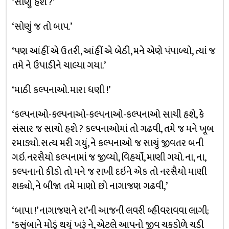
‘સોણું હશે ?’
‘સોણું જ તો બાપ.’
‘પણ આંહીં એ ઉતરી, આંહીં એ બેઠી, મને એણે પંપાળ્યો, ત્યાં જ
તમે ને ઉપાડીને ચાલ્યા ગયા.’
‘માઠી કલ્પનાઓ. મારા ધણી !’
‘કલ્પનાઓ-કલ્પનાઓ-કલ્પનાઓ-કલ્પનાઓ સાચી હશે, કે
સંસાર જ સાચો હશે ? કલ્પનાઓમાં તો ગઢવી, તમે જ મને ખૂબ
રમાડ્યો. સત્ય મરી ગયું, ને કલ્પનાઓ જ સાચું જીવતર બની
ગઇ. નરસૈયો કલ્પનામાં જ જીવ્યો, વિહર્યો, માણી ગયો. ના, ના,
કલ્પનાનો કીડો તો મને જ રાખી દઇને એક તો નરસૈયો માણી
શક્યો, ને બીજા તમે માણો છો નાગાજણ ગઢવી,’
‘બાપા !’ નાગાજણને રા’ની આજની લવરી બ્હીવરાવવા લાગી;
‘કસૂંબાને મોડું થયું ખરૂં ને, એટલે આપનો જીવ ચકડોળે ચડી