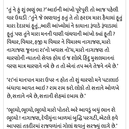
‘તું ને હું શું ભણું ભા ?’ આઇની આંખો પૂરેપૂરી તો આજ પહેલી
વાર ઉઘડી : ‘તુંને જે ભણવાનું હતું તે તો હરદમ મારા હૈયામાં હૂતું
મારા દેદારમાં હૂતું, ,આરી આંખ્યોમાં ને કાયાના રૂંવાડે રૂંવાડામાં
હૂતું. પણ તુંને મારા મનની વાણી વાંચવાની આંખો ક્યાં હૂતી ?
વિચાર, વિચાર, હજી ય વિચાર ને વિમાસ્ય નાગાજણ, મારો
નાગાજણ જૂનાના રા’નો ખવાસ નો’ય, મારો નાગાજણ તો
ચારણોની ન્યાતનો સેવક હોય ઇ જ શોભે. હિંદુ મુસલમાનનાં
વરણ માત્ર ચારણને નમે છે ત તો એનાં તપ અને તેજને નમે છે.’
‘રા’નાં માનપાન મારા ઉપર ન હોત તો શું ચારણો મને પટાલાઇ
બંધાવા આવત આઇ ? રામ રામ કરો. લોકો તો સત્તાને ઓળખે
છે, સત્તાને નમે છે, સત્તાની શેહમાં દબાય છે.’
‘ભૂલ્યો, ભૂલ્યો, ભૂલ્યો મારો પોતરો. અરે આવડું બધું ભાન શે
ભૂલ્યો ! નાગાજણ, દેવીયુંના બાળમાં બુદ્ધિ પરગટી, એટલે હવે
આપણાં તકદીરમાં રાજવળાંનાં ગોલાં થવાનું સરજ્યું લાગે છે.’