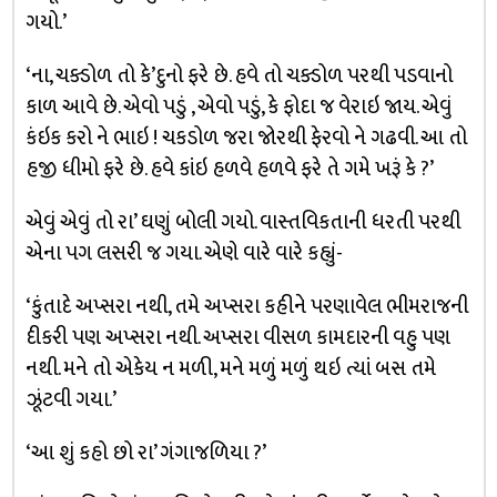
ગયો.’
‘ના, ચક્ડોળ તો કે’દુનો ફરે છે. હવે તો ચક્ડોળ પરથી પડવાનો
કાળ આવે છે. એવો પડું , એવો પડું, કે ફોદા જ વેરાઇ જાય. એવું
કંઇક કરો ને ભાઇ ! ચકડોળ જરા જોરથી ફેરવો ને ગઢવી. આ તો
હજી ધીમો ફરે છે. હવે કાંઇ હળવે હળવે ફરે તે ગમે ખરૂં કે ?’
એવું એવું તો રા’ ઘણું બોલી ગયો. વાસ્તવિકતાની ધરતી પરથી
એના પગ લસરી જ ગયા. એણે વારે વારે કહ્યું-
‘કુંતાદે અપ્સરા નથી, તમે અપ્સરા કહીને પરણાવેલ ભીમરાજની
દીકરી પણ અપ્સરા નથી. અપ્સરા વીસળ કામદારની વહુ પણ
નથી. મને તો એકેય ન મળી, મને મળું મળું થઇ ત્યાં બસ તમે
ઝૂંટવી ગયા.’
‘આ શું કહો છો રા’ ગંગાજળિયા ?’