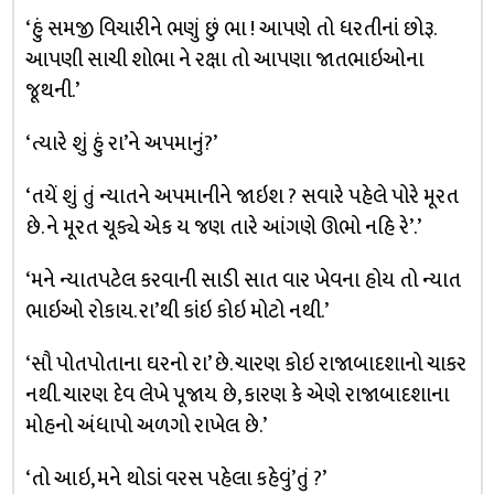
‘હું સમજી વિચારીને ભણું છું ભા ! આપણે તો ધરતીનાં છોરૂ.
આપણી સાચી શોભા ને રક્ષા તો આપણા જાતભાઇઓના
જૂથની.’
‘ત્યારે શું હું રા’ને અપમાનું?’
‘તયેં શું તું ન્યાતને અપમાનીને જાઇશ ? સવારે પહેલે પોરે મૂરત
છે. ને મૂરત ચૂક્યે એક ય જણ તારે આંગણે ઊભો નહિ રે’.’
‘મને ન્યાતપટેલ કરવાની સાડી સાત વાર ખેવના હોય તો ન્યાત
ભાઇઓ રોકાય. રા’થી કાંઇ કોઇ મોટો નથી.’
‘સૌ પોતપોતાના ઘરનો રા’ છે. ચારણ કોઇ રાજાબાદશાનો ચાકર
નથી. ચારણ દેવ લેખે પૂજાય છે, કારણ કે એણે રાજાબાદશાના
મોહનો અંધાપો અળગો રાખેલ છે.’
‘તો આઇ, મને થોડાં વરસ પહેલા કહેવું’તું ?’