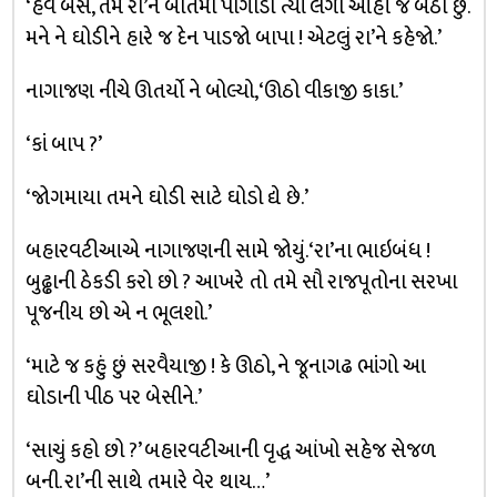
‘હવે બસ, તમે રા’ને બાતમી પોગાડો ત્યાં લગી આંહી જ બેઠો છું.
મને ને ઘોડીને હારે જ દેન પાડજો બાપા ! એટલું રા’ને કહેજો.’
નાગાજણ નીચે ઊતર્યો ને બોલ્યો, ‘ઊઠો વીકાજી કાકા.’
‘કાં બાપ ?’
‘જોગમાયા તમને ઘોડી સાટે ઘોડો દ્યે છે.’
બહારવટીઆએ નાગાજણની સામે જોયું. ‘રા’ના ભાઇબંધ !
બુઢ્ઢાની ઠેકડી કરો છો ? આખરે તો તમે સૌ રાજપૂતોના સરખા
પૂજનીય છો એ ન ભૂલશો.’
‘માટે જ કહું છું સરવૈયાજી ! કે ઊઠો, ને જૂનાગઢ ભાંગો આ
ઘોડાની પીઠ પર બેસીને.’
‘સાચું કહો છો ?’ બહારવટીઆની વૃદ્ધ આંખો સહેજ સેજળ
બની. રા’ની સાથે તમારે વેર થાય…’