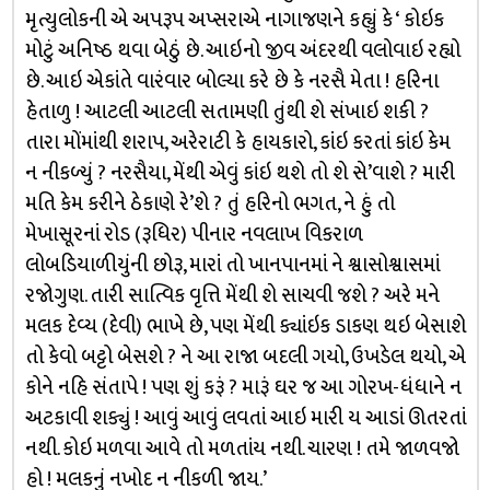
મૃત્યુલોકની એ અપરૂપ અપ્સરાએ નાગાજણને કહ્યું કે ‘ કોઇક
મોટું અનિષ્ઠ થવા બેઠું છે. આઇનો જીવ અંદરથી વલોવાઇ રહ્યો
છે. આઇ એકાંતે વારંવાર બોલ્યા કરે છે કે નરસૈ મેતા ! હરિના
હેતાળુ ! આટલી આટલી સતામણી તુંથી શે સંખાઇ શકી ?
તારા મોંમાંથી શરાપ, અરેરાટી કે હાયકારો, કાંઇ કરતાં કાંઇ કેમ
ન નીકળ્યું ? નરસૈયા, મેંથી એવું કાંઇ થશે તો શે સે’વાશે ? મારી
મતિ કેમ કરીને ઠેકાણે રે’શે ? તું હરિનો ભગત, ને હું તો
મેખાસૂરનાં રોડ (રૂધિર) પીનાર નવલાખ વિકરાળ
લોબડિયાળીયુંની છોરૂ, મારાં તો ખાનપાનમાં ને શ્વાસોશ્વાસમાં
રજોગુણ. તારી સાત્વિક વૃત્તિ મેંથી શે સાચવી જશે ? અરે મને
મલક દેવ્ય (દેવી) ભાખે છે, પણ મેંથી ક્યાંઇક ડાકણ થઇ બેસાશે
તો કેવો બટ્ટો બેસશે ? ને આ રાજા બદલી ગયો, ઉખડેલ થયો, એ
કોને નહિ સંતાપે ! પણ શું કરૂં ? મારૂં ઘર જ આ ગોરખ-ધંધાને ન
અટકાવી શક્યું ! આવું આવું લવતાં આઇ મારી ય આડાં ઊતરતાં
નથી. કોઇ મળવા આવે તો મળતાંય નથી. ચારણ ! તમે જાળવજો
હો ! મલકનું નખોદ ન નીકળી જાય.’