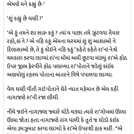
એમણે મને કહ્યું છે-‘
‘શું કહ્યું છે ધણી ?’
‘એ હું તમને શા સારુ કહું ? ત્યાં ય પાછા તમે ઝૂંટવવા તૈયાર
રહો, કાં ને ? એ નહિ કહું. એમના ધરમમાં શું શું આશાઓ ને
દિલાસાઓ છે, તે હું કોઇને નહિ કહું.’ કહેતે કહેતે રા’નાં નેત્રો
ચમકારા કરવા લાગ્યાં. રા’ના મોંમાં અમી છૂટવા માંડ્યું. રા’એ હોઠ
ઉપર જીભ ફેરવીને હોઠ પલાળ્યા. રા’ પોતાને જડેલું કાંઇક
અણમોલું રહસ્ય પોતાના અંતરને વિષે પંપાળવા લાગ્યા.
વેળ ઘણી વીતી ગઇ.પોતાને ઘેરે ન્યાત મહેમાન છે એમ કહી
નાગાજણે રા’ની રજા લીધી.
નીચે જઇને નાગાજણ જ્યારે ઘોડે ચડ્યા ત્યારે રા’ગોખમાં ઊભા
ઊભા જોતા હતા. નાગાજણે રાંગ વાળી કે તૂર્ત જ ઘોડો કંઇક
એવા રૂમઝુમાટ કરવા લાગ્યો કે રા’એ ઉપરથી હાક મારી : “એ