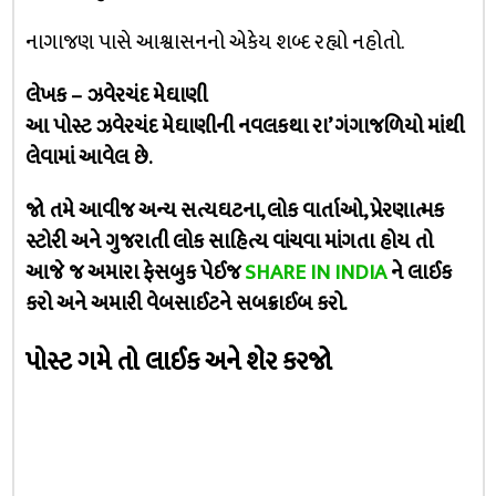
નાગાજણ પાસે આશ્વાસનનો એકેય શબ્દ રહ્યો નહોતો.
લેખક – ઝવેરચંદ મેઘાણી
આ પોસ્ટ ઝવેરચંદ મેઘાણીની નવલકથા રા’ ગંગાજળિયો માંથી
લેવામાં આવેલ છે.
જો તમે આવીજ અન્ય સત્યઘટના, લોક વાર્તાઓ, પ્રેરણાત્મક
સ્ટોરી અને ગુજરાતી લોક સાહિત્ય વાંચવા માંગતા હોય તો
આજે જ અમારા ફેસબુક પેઈજ
SHARE IN INDIA
ને લાઈક
કરો અને અમારી વેબસાઈટને સબક્રાઈબ કરો.
પોસ્ટ ગમે તો લાઈક અને શેર કરજો