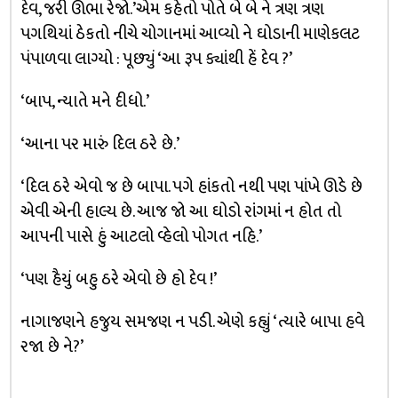
દેવ, જરી ઊભા રેજો.’એમ કહેતો પોતે બે બે ને ત્રણ ત્રણ
પગથિયાં ઠેકતો નીચે ચોગાનમાં આવ્યો ને ઘોડાની માણેકલટ
પંપાળવા લાગ્યો : પૂછ્યું ‘આ રૂપ ક્યાંથી હેં દેવ ?’
‘બાપ, ન્યાતે મને દીધો.’
‘આના પર મારું દિલ ઠરે છે.’
‘દિલ ઠરે એવો જ છે બાપા. પગે હાંકતો નથી પણ પાંખે ઊડે છે
એવી એની હાલ્ય છે. આજ જો આ ઘોડો રાંગમાં ન હોત તો
આપની પાસે હું આટલો વ્હેલો પોગત નહિ.’
‘પણ હૈયું બહુ ઠરે એવો છે હો દેવ !’
નાગાજણને હજુય સમજણ ન પડી. એણે કહ્યું ‘ત્યારે બાપા હવે
રજા છે ને?’