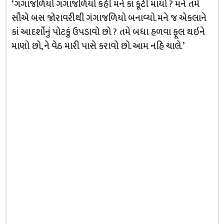
‘ગંગાજળિયો ગંગાજળિયો કહી મને કાં કૂટી માર્યો ? મને તમે
સૌએ બસ જોરાવરીથી ગંગાજળિયો બનાવ્યો. મને જ એકલાને
કાં આદર્શોનું પોટકું ઉપડાવો છો ? તમે બધા હળવા ફૂલ થઇને
માણો છો, ને વેઠ મારી પાસે કરાવો છો. આમ નહિ ચાલે.’