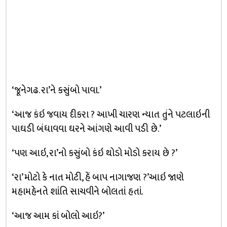
‘જૂનેગઢ. રા’ને કસુંબો પાવા.’
‘આજ કંઇ જવાય દીકરા ? આખી ચારણ ન્યાત તુંને પટલાઇની
પાઘડી બંધાવવા ઘરને આંગણે આવી પડી છે.’
‘પણ આઇ, રા’નો કસુંબો કંઇ થોડો મોડો કરાય છે ?’
‘રા’ મોટો કે નાત મોટી, હેં બાપ નાગાજણ ?’આઇ જાણે
મહામહેનતે શાંતિ સાચવીને બોલતાં હતાં.
‘આજ આમ કાં બોલો આઇ?’