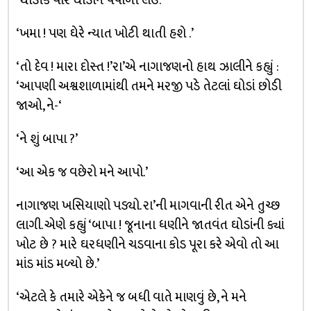
‘થોડીક વાર ઘોડાને પંપાળી લઉં.’
‘ખમા ! પણ ઘેરે ન્યાત ખોટી થાતી હશે .’
‘તો દેવ ! મારા દોસ્ત !’રા’એ નાગાજણનો હાથ ઝાલીને કહ્યું :
‘આપણી અશ્વશાળામાંથી તમને મરજી પડે તેટલાં ઘોડાં છોડી
જાઓ, ને-‘
‘ને શું બાપા ?’
‘આ એક જ વછેરો મને આપો.’
નાગાજણ ખસિયાણો પડ્યો. રા’ની માગવાની રીત એને તુચ્છ
લાગી. એણે કહ્યું ‘બાપા ! જૂનાના ધણીને જાતવંત ઘોડાંની ક્યાં
ખોટ છે ? મારે ઘરધણીને ચડવાના કોડ પૂરા કરે એવો તો આ
માંડ માંડ મળ્યો છે.’
‘એટલે કે તમારે એકેને જ બધી વાતે માણવું છે, ને મને