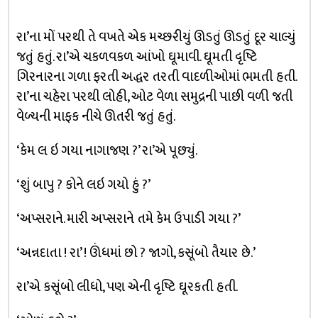
રા’ના મોં પરથી તે વખતે એક મચ્છરીયું ઊડતું ઊડતું દૂર ચાલ્યું
જતું હતું. રા’એ ચકળવકળ આંખો ઘૂમાવી. ઘૂમતી દૃષ્ટિ
ગિરનારના ગળા ફરતી અદ્ધર તરતી વાદળીઓમાં ભમતી હતી.
રા’ના ચહેરા પરથી લોહી, ઓટ વેળા સમુદ્રની પાછી વળી જતી
વેળ્યની માફક નીચે ઊતરી જતું હતું.
‘કેમ લ ઇ ગયા નાગાજણ ?’ રા’એ પૂછ્યું.
‘શું બાપુ ? કોને લઇ ગયો હું ?’
‘અપ્સરાને. મારી અપ્સરાને તમે કેમ ઉપાડી ગયા ?’
‘અન્નદાતા ! રા’ ! ઊંધમાં છો ? જાગો, કસૂંબો તૈયાર છે.’
રા’એ કસૂંબો લીધો, પણ એની દૃષ્ટિ ઘૂરકતી હતી.