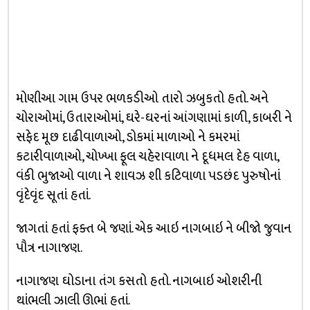
મોણીઆ ગામ ઉપર ભળકડીઓ તારો ઝબુકતો હતો. અને
ચોરાઓમાં, ઉતારાઓમાં, ઘરે-ઘરનાં આંગણામાં કાળી, કાબરી ને
સફેદ મૂછ દાઢીવાળાઓ, ડોકમાં માળાઓ ને કમરમાં
કટારીવાળાઓ, ચોખ્ખા ફૂલ ચહેરાવાળા ને દૂધમલ દેહ વાળા,
વંકી ભુજાઓ વાળા ને શાવઝ શી કટિવાળા પડછંદ પુરુષોનાં
વૃંદેવૃંદ સૂતાં હતાં.
જાગતાં હતાં ફક્ત બે જણાં. એક આઇ નાગબાઇ ને બીજો જુવાન
પૌત્ર નાગાજણ.
નાગાજણ ઘોડાના તંગ કસતો હતો. નાગબાઇ ઓશરીની
થાંભલી ઝાલી ઊભાં હતાં.