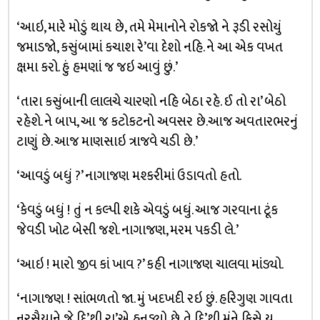
‘આઇ, મારે મોડું થાય છે, તમે મેમાનોને રોકજો ને રૂડી રસોયું
જમાડજો, કસુંબામાં કચાશ રે’વા દેશો નહિ. ને આ એક વખત
ક્ષમા કરો. હું હમણાં જ જઇ આવું છું.’
‘તારા કસુંબાની લાલચે ચારણો નહિ બેઠા રહે. ઈ તો રા’ બેઠો
રહેશે. ને બાપ, આ જ કટોકટનો અવસર છે.આજ અવતારભરનું
ટાણું છે. આજ માણસાઇ ત્રાજવે ચડી છે.’
‘આવડું બધું ?’ નાગાજણ મશ્કરીમાં ઉડાવતો હતો.
‘કેવડું બધું ! તું ન કલ્પી શકે એવડું બધું. આજ ગરવાના ટૂંક
જેવડી ખોટ બેસી જશે. નાગાજણ, મરમ પકડી લે.’
‘આઇ ! મારો જીવ કાં ખાવ ?’ કહી નાગાજણ ચાલવા માંડ્યો.
‘નાગાજણ ! સાંભળતો જા. મું ખદખદી રઇ છું. હરિગુણ ગાવતા
નરસૈયાને જે દિ’થી રા’એ હનડ્યો છે તે દિ’થી મુંને કિસે ય