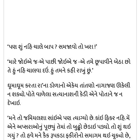
‘પણ શું નહિ ચાલે બાપ ? સમજાવો તો ખરા !’
‘મારે જોઇએ જ-એ પાછી જોઇએ જ -એ તમે છૂપાવીને બેઠા છો
તે હું નહિ ચાલવા દઉં. હું તમને કહી રાખું છું.’
ઘૂમાઘૂમ કરતા રા’ના ડોળાનો એકેય તાંતણો નાગાજણ ઊકેલી
ન શક્યો. પોતે વાળેલા સત્યાનાશની કેડી એને પોતાને જ ન
દેખાઇ.
‘મને તો જમિયલશા સાંઇએ પણ ત્યાગ્યો છે. કાંઇ ફિકર નહિ. મેં
એને અપ્સરાઓનું પૂછ્યું તેમાં તો બુઢ્ઢો છેડાઇ પડ્યો. તો શું થઇ
ગયું ? તો હવે મને કૈક રૂપકડા ફકીરોનો સમાગમ થઇ ચૂક્યો છે,