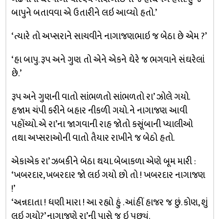
બાપુને બતાવવા એ ઉતારીને લઇ આવ્યો હતો.’
‘ત્યારે તો અપ્સરાને સાચવીને નાગાજણભાઇ જ બેઠા છે એમ ?’
‘હા બાપુ. રૂપ અને ગુણ તો એને એકને ઘેરે જ ભગવાને સંઘરેલાં
છે.’
રૂપ અને ગુણની વાતો સાંભળતો સાંભળતો રા’ ઝોલે ગયો.
હજામ ચંપી કરીને બહાર નીકળી ગયો. ને નાગાજણ આવી
પહોંચ્યો. એ રા’ના જાગવાની રાહ જોતો કસૂંબાની પ્યાલીઓ
તથા અપ્સરાઓની વાતો તૈયાર રાખીને જ બેઠો હતો.
એકાએક રા’ ઝબકીને બેઠા થયા. બેબાકળા એણે બૂમ મારી :
‘ખબરદાર, ખબરદાર જો લઇ ગયો છો તો ! ખબરદાર નાગાજણ
!’
‘અન્નદાતા ! ધણી મારા ! આ રહ્યો હું . આંહીં હાજર જ છું. કોણ, શું
લઇ ગયો?’ નાગાજણે રા’ની પાસે જ ઇ પૂછ્યું.