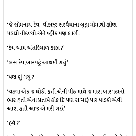
‘જે સોમનાથ દેવ ! વીકાજી સરવૈયાના બુઢ્ઢા મોંમાંથી ક્ષીણ
પડઘો નીકળ્યો. એને બ્હીક પણ લાગી.
‘કેમ આમ અંતરિયાળ કાકા ?’
‘બસ દેવ, બારવટું આથમી ગયું.’
‘પણ શું થયું ?
‘ચડવા એક જ ઘોડી હતી. એની પીઠ માથે જ મારા બારવટાનો
ભાર હતો. એના પ્રતાપે કોક દિ’ પણ રા’ મારૂં પાર પાડશે એવી
આશ હતી. આજ એ મરી ગઇ.’
‘હવે ?’