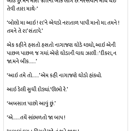
બીઉં છું. મને મારી જાતની બીક લાગે છે. નરસૈયાને માથે થઇ
તેવી તારા માથે-‘
‘બોલો મા આઇ ! રા’ને એવડો નરાતાળ પાપી માનો મા. તમને !
તમને તે રા’ સંતાપે.’
એક કહીને હસતો હસતો નાગાજણ ઘોડે ચ્ડ્યો, આઇ એની
પાછળ પાછળ જ ગયાં. એણે ઘોડાની વાઘ ઝાલી : ‘દીકરા, ન
જા.મને બીક……’
‘આઇ તમે તો……’ એમ કહી નાગાજણે ઘોડો હાંક્યો.
આઇ ડેલી સુધી દોડ્યાં. ‘ઊભો રે.’
‘અબસાત્ત પાછો આવું છું.’
‘એ……તયેં સાંભળતો જા બાપ !