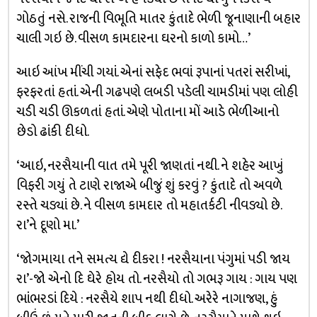
ગોઠતું નસે. રાજની વિભૂતિ માતર કુંતાદે ભેળી જૂનાણાની બહાર
ચાલી ગઇ છે. વીસળ કામદારના ઘરનો કાળો કામો…’
આઇ આંખ મીંચી ગયાં. એનાં સફેદ ભવાં રૂપાનાં પતરાં સરીખાં,
ફરફરતાં હતાં. એની ગઢપણે લબડી પડેલી ચામડીમાં પણ લોહી
ચડી ચડી ઊકળતાં હતાં. એણે પોતાના મોં આડે ભેળીઆનો
છેડો ઢાંકી દીધો.
‘આઇ, નરસૈયાની વાત તમે પૂરી જાણતાં નથી. ને શહેર આખું
વિફરી ગયું તે ટાણે રાજાએ બીજું શું કરવું ? કુંતાદે તો અવળે
રસ્તે ચડ્યાં છે. ને વીસળ કામદાર તો મહાતર્કટી નીવડ્યો છે.
રા’ને દૂણો મા.’
‘જોગમાયા તને સમત્ય દ્યે દીકરા ! નરસૈયાના પંગુમાં પડી જાય
રા’-જો એનો દિ ઘેરે હોય તો. નરસૈયો તો ગભરૂ ગાય : ગાય પણ
ભાંભરડાં દિયે : નરસૈયે શાપ નથી દીધો. અરેરે નાગાજણ, હું