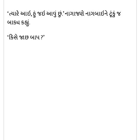
‘ત્યારે આઇ, હું જઇ આવું છું.’ નાગાજણે નાગબાઇને ટૂંકું જ
બાક્ય કહ્યું.
‘કિસે જાછ બાપ ?’