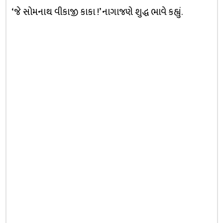
‘જે સોમનાથ વીકાજી કાકા !’ નાગાજણે શુદ્ધ ભાવે કહ્યું.