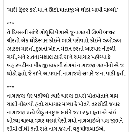
‘મારી ફિકર કરો મા, ને ઊઠો. માતાજીએ ઘોડો આપી વાળ્યો.’
* * *
તે દિવસની સાંજે ગોધૂલિ વેળાએ જૂનાગઢની ઊભી બજાર
ચીરતો એક ઘોડેસ્વાર કોઇને ભાલે પરોવતો, કોઇને ઝબોઝબ
ઝાટકા મારતો, દુકાનો ખેદાન મેદાન કરતો આરપાર નીકળી
ગયો, અને રાતના મશાલ ટાણે રા’ને સમાચાર પહોંચ્યા કે
બહારવટીઆ વીકાજી કાકાની રાંગમાં નાગાજણ ગઢવીનો એ જ
ઘોડો હતો, જે રા’ને આપવાની નાગાજણે સવારે જ ના પાડી હતી.
* * *
નાગાજણ ઘેર પહોંચ્યો ત્યારે ચારણ દાયરો પોતપોતાને ગામ
ચાલી નીકળ્યો હતો. સમાચાર મળ્યા કે પોતને તરછોડી જનાર
નાગાજણ પ્રત્યે ઊંડું મનદુઃખ લઇને જતા રહ્યા હતા. એ કાંઇ
બોલ્યા ચાલ્યા વગર ઘરમાં પેસી ગયો. નાગબાઇએ પણ જીભને
સીવી લીધી હતી. રાતે નાગાજણની વહુ મીણબાઇએ,