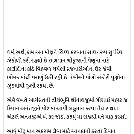
ધર્મ, અર્થ, કામ અન મોક્ષને સિધ્ધ કરવાના સાધનરુપ સુર્યદેવ
ઝેકોળો કરી રહયો છે. ભગવાન શ્રીકૃષ્ણની વેણુના નાદે
કાલીદીના કાંઠે વિહવળ થયેલી વ્રજનારીઓના ઉર જેવી
ભોમકામાંથી વરાળું ઉઠી રહી છે. પંખીઓ પાંખો સંકોરી વૃક્ષોના
ઝુંડમાંથી ઝુલી રહયા છે.
એવે વખતે આર્યવ્રતની તીર્થભુમિ શ્રીનાથજીમાં ગોસાઈ મહારાજ
દિવાન અનંતજીને પોશકા આપી બહુમાન કરવા તૈયાર થયા.
એટલે અનંતજીએ બે કર જોડી કહયું મા રાજશ્રી મને માફ કરશો..
આવું મોટુ માન અકરામ લેવા માટે આનકાની કરતા દિવાન