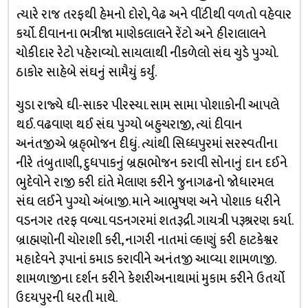
ત્યારે રાજ તરફથી હેમનો દોરો, વેઢ અને વીંટીથી વળતો વહેવાર
કર્યો. દીવાનના ભત્રીજા માણેકલાલને રેંટો અને હીરાલાલને
ચોકીદાર રેટો પહેરાવ્યો. સાયલાથી નીકળેલો સંઘ ચુડે પુગ્યો.
ઠાકોર સાહેબે સંઘનું સામૈયું કર્યું.
ચુડા રાજ્યે ઘી-સાકર પીરસ્યા. સામ સામા પોશાકોની આપલે
થઈ. વઢવાણ થઈ સંઘ પુગ્યો બહુચરાજી, ત્યાં દીવાન
અનંતજીએ બ્રહ્ભોજન દીધું. ત્યાંથી સિધ્ધપુરમાં સરસ્વતીના
નીરે તંબુતાણી, દુધપાકનું બ્રહ્મભોજન કરાવી સોનાનું દાન દઈને
ભુદેવોને રાજી કરી દાંતે મેલાણ કરીને જુનાગઢનો જોધારમલ
સંઘ લઈને પુગ્યો અંબાજી. માને આભુષણ અને પોશાક ધરીને
વડનગર તરફ વળ્યા. વડનગરમાં શતરૂદ્રી. ગાયત્રી પરૂશ્રરણ કર્યા.
બ્રાહ્મણોની ચોરાશી કરી, નાગરી નાતમાં લ્હાણું કરી હાટકેશ્વર
મહાદેવને રૂપાનાં કમાડ કરાવીને અનંતજી આવ્યા શામળાજી.
શામળાજીના દર્શન કરીને કેશરીઅનાથામાં મુકામ કરીને ઉતર્યો
ઉદયપુરની ધરતી માથે.