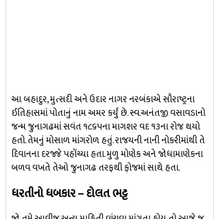
આ બહાદુર, મુત્સદી અને ઉદાર નાગર નરબંકાએ સૌરાષ્ટ્રના
ઈતિહાસમાં પોતાનું નામ અમર કર્યું છે. સ્વ.અનંતજી વસાવડાનો
જન્મ જુનાગઢમાં સવંત ૧૮૬૫ના માગશર વદ ૧૩ના રોજ થયો
હતો. તેમનું મોસાળ માંગરોળ હતું. રાજયની નાની નોકરીમાંથી તે
દિવાનના દરજ્જે પહોંચ્યા હતા. મુળુ મોણેક અને જોધામાણેકના
બળવ વખતે તેઓ જુનાગઢ તરફથી ફોજમાં સાથે હતા.
ધરતીનો ધબકાર – દોલત ભટ્ટ
જો તમે આવીજ અન્ય માહિતી વાંચવા માંગતા હોય તો આજે જ