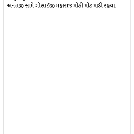
અનંતજી સામે ગોસાઈજી મહારાજ મીઠી મીટ માંડી રહયા.