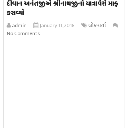
દીવાન અનંતજીએ શ્રીનાથજીનો યાત્રાવેરો માફ
કરાવ્યો
admin
January 11, 2018
લોકવાર્તા
No Comments