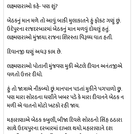
લક્ષ્મણરાઓ કહે- પણ શું?
બેઠકનું માન મળે તો આવું. બાકી મુલાકાતને હું ફોકટ ગણું છું.
ઉદેપુરના રાજદરબારમાં બેઠકનું માન મળવું દોયલું હતું.
લક્ષ્મણરાઓ મુંજાયા. રાજના શિરસ્તા વિરૂધ્ધ વાત હતી.
દિવાનજી ઘણું અધરૂ કામ છે.
લક્ષ્મણરાઓ પોતાની મુંજવણ મુકી એટલે દીવાન અનંતજીએ
વળતો ઉત્તર દીધો.
હું તો જાત્રાએ નીકળ્યો છું. માનપાન પડતાં મુકીને પગપાળો છુુ.
પણ મારા સોરઠના ધણીને ખબર પડે કે મારા દીવાનને બેઠક ન
મળી એ વાતનો મોટો ખટકો રહી જાય.
મહારાણાએ બેઠક કબુલી, બીજા દિવસે સોરઠનો સિંહ ઠઠારા
સાથે ઉદયપુરના દરબારમાં દાખલ થયો. મહારાણાને દશ