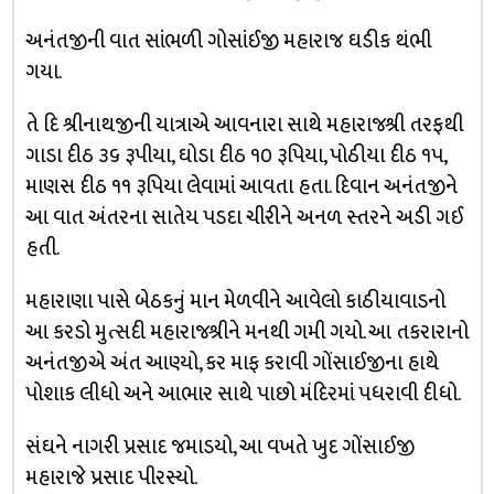
અનંતજીની વાત સાંભળી ગોસાંઈજી મહારાજ ઘડીક થંભી
ગયા.
તે દિ શ્રીનાથજીની યાત્રાએ આવનારા સાથે મહારાજશ્રી તરફથી
ગાડા દીઠ ૩૬ રૂપીયા, ઘોડા દીઠ ૧૦ રૂપિયા, પોઠીયા દીઠ ૧પ,
માણસ દીઠ ૧૧ રૂપિયા લેવામાં આવતા હતા. દિવાન અનંતજીને
આ વાત અંતરના સાતેય પડદા ચીરીને અનળ સ્તરને અડી ગઈ
હતી.
મહારાણા પાસે બેઠકનું માન મેળવીને આવેલો કાઠીયાવાડનો
આ કરડો મુત્સદી મહારાજશ્રીને મનથી ગમી ગયો. આ તકરારાનો
અનંતજીએ અંત આણ્યો, કર માફ કરાવી ગોંસાઈજીના હાથે
પોશાક લીધો અને આભાર સાથે પાછો મંદિરમાં પધરાવી દીધો.
સંઘને નાગરી પ્રસાદ જમાડયો, આ વખતે ખુદ ગોંસાઈજી
મહારાજે પ્રસાદ પીરસ્યો.