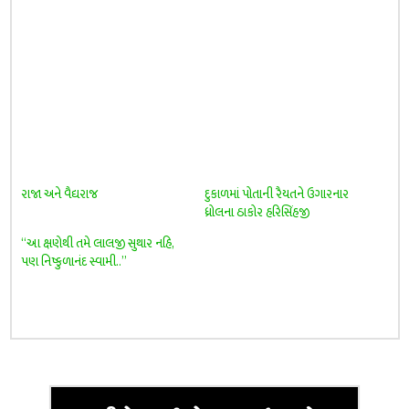
રાજા અને વૈદ્યરાજ
દુકાળમાં પોતાની રૈયતને ઉગારનાર
ધ્રોલના ઠાકોર હરિસિંહજી
‘‘આ ક્ષણેથી તમે લાલજી સુથાર નહિ,
પણ નિષ્કુળાનંદ સ્વામી..’’