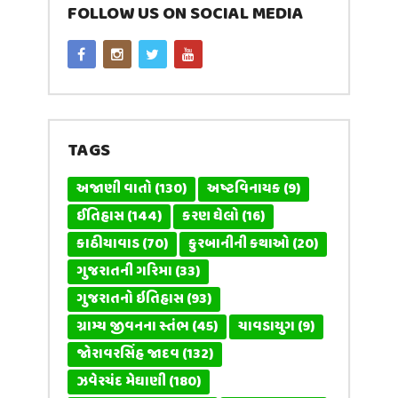
FOLLOW US ON SOCIAL MEDIA
TAGS
અજાણી વાતો
(130)
અષ્ટવિનાયક
(9)
ઈતિહાસ
(144)
કરણ ઘેલો
(16)
કાઠીયાવાડ
(70)
કુરબાનીની કથાઓ
(20)
ગુજરાતની ગરિમા
(33)
ગુજરાતનો ઇતિહાસ
(93)
ગ્રામ્ય જીવનના સ્તંભ
(45)
ચાવડાયુગ
(9)
જોરાવરસિંહ જાદવ
(132)
ઝવેરચંદ મેઘાણી
(180)