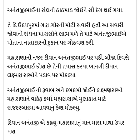
અનંતજીભાઈના સંઘનો ઠાઠમાઠ જોઈને સૌ દંગ થઈ ગયા.
તે દિ ઉદયપુરમાં ગણાગોરની મોટી સવારી હતી. આ સવારી
જોવાનો સંઘના માણસોને લાભ મળે તે માટે અનંતજીભાઈએ
પોતાના નાતાદારની દુકાન પર ગોઠવણ કરી.
મહારાણાની નજર દીવાન અનંતજીભાઈ પર પડી. બીજા દિવસે
અનંતજીભાઈ કોણ છે તેની તપાસ કરવા ખાનગી દીવાન
લક્ષ્મણ રાઓને પડાવ પર મોકલ્યા.
અનંતજીભાઈ નો રૂવાબ અને દબદબો જોઈને લક્ષ્મણરાઓ
મહારાણાને વાકેફ કર્યા. મહારાણાએ મુલાકાત માટે
રાજદરબારમાં આવવાનું કેણ મોકલ્યું.
દિવાન અનંતજી એ કહયું-મહારાણાનું માન મારા માથા ઉપર
પણ.