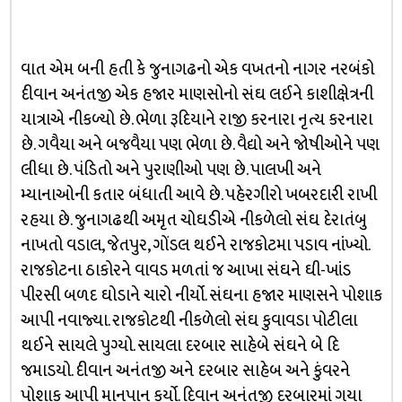
વાત એમ બની હતી કે જુનાગઢનો એક વખતનો નાગર નરબંકો
દીવાન અનંતજી એક હજાર માણસોનો સંઘ લઈને કાશીક્ષેત્રની
યાત્રાએ નીકળ્યો છે. ભેળા રૂદિયાને રાજી કરનારા નૃત્ય કરનારા
છે. ગવૈયા અને બજવૈયા પણ ભેળા છે. વૈદ્યો અને જોષીઓને પણ
લીધા છે. પંડિતો અને પુરાણીઓ પણ છે. પાલખી અને
મ્યાનાઓની કતાર બંધાતી આવે છે. પહેરગીરો ખબરદારી રાખી
રહયા છે. જુનાગઢથી અમૃત ચોઘડીએ નીકળેલો સંઘ દેરાતંબુ
નાખતો વડાલ, જેતપુર, ગોંડલ થઈને રાજકોટમા પડાવ નાંખ્યો.
રાજકોટના ઠાકોરને વાવડ મળતાં જ આખા સંઘને ઘી-ખાંડ
પીરસી બળદ ઘોડાને ચારો નીર્યો. સંઘના હજાર માણસને પોશાક
આપી નવાજ્યા. રાજકોટથી નીકળેલો સંઘ કુવાવડા પોટીલા
થઈને સાયલે પુગ્યો. સાયલા દરબાર સાહેબે સંઘને બે દિ
જમાડયો. દીવાન અનંતજી અને દરબાર સાહેબ અને કુંવરને
પોશાક આપી માનપાન કર્યો. દિવાન અનંતજી દરબારમાં ગયા