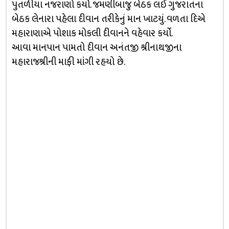
પુતળીયા નજરાણો કર્યો. જમણીબાજુ બેઠક લઈ ગુજરાતના
બેઠક લેનારા પહેલા દીવાન તરીકેનું માન ખાટયું. વળતા દિએ
મહારાણાએ પોશાક મોકલી દીવાનને વહેવાર કર્યો.
આવા માનપાન પામતો દીવાન અનંતજી શ્રીનાથજીના
મહારાજશ્રીની માફી માંગી રહયો છે.