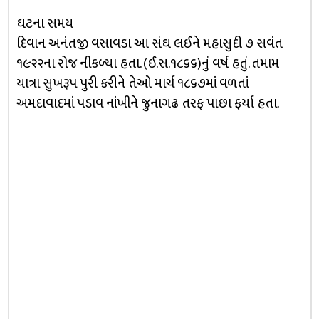
ઘટના સમય
દિવાન અનંતજી વસાવડા આ સંઘ લઈને મહાસુદી ૭ સવંત
૧૯૨૨ના રોજ નીકળ્યા હતા. (ઈ.સ.૧૮૬૬)નું વર્ષ હતું. તમામ
યાત્રા સુખરૂપ પુરી કરીને તેઓ માર્ચ ૧૮૬૭માં વળતાં
અમદાવાદમાં પડાવ નાંખીને જુનાગઢ તરફ પાછા ફર્યા હતા.