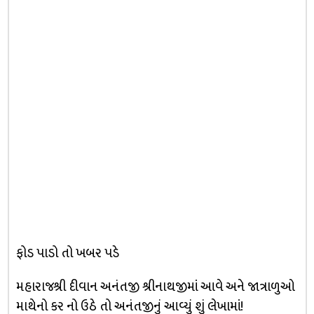
ફોડ પાડો તો ખબર પડે
મહારાજશ્રી દીવાન અનંતજી શ્રીનાથજીમાં આવે અને જાત્રાળુઓ
માથેનો કર નો ઉઠે તો અનંતજીનું આવ્યું શું લેખામાં!