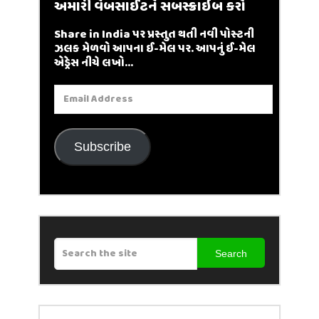
અમારી વેબસાઈટને સબસ્ક્રાઇબ કરો
Share in India પર પ્રસ્તુત થતી નવી પોસ્ટની
ઝલક મેળવો આપના ઈ-મેલ પર. આપનું ઈ-મેલ
એડ્રેસ નીચે લખો...
Email
Address
Subscribe
Search