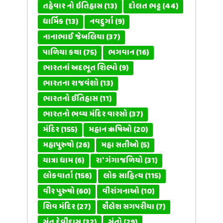
તહેવાર નો ઇતિહાસ
(13)
દોલત ભટ્ટ
(44)
ધાર્મિક
(13)
નવદુર્ગા
(9)
નાનાભાઈ જેબલિયા
(37)
પાળિયા કથા
(75)
ભગવાન
(16)
ભારતનાં અદભૂત શિલ્પો
(9)
ભારતના રાજવંશો
(13)
ભારતનો ઈતિહાસ
(11)
ભારતનો ભવ્ય મંદિર વારસો
(37)
મંદિર
(155)
મહાન ઋષિઓ
(20)
મહાપુરુષો
(26)
મહા સતીઓ
(5)
યાત્રા ધામ
(6)
રા' ગંગાજળિયો
(31)
લોકવાર્તા
(156)
લોક સાહિત્ય
(115)
વીર પુરુષો
(60)
વીરાંગનાઓ
(10)
શિવ મંદિર
(27)
શૈલેશ સગપરીયા
(7)
સંત દેવીદાસ
(32)
સંતો
(29)