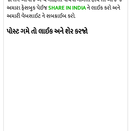
અમારા ફેસબુક પેઈજ
SHARE IN INDIA
ને લાઈક કરો અને
અમારી વેબસાઈટ ને સબક્રાઈબ કરો.
પોસ્ટ ગમે તો લાઈક અને શેર કરજો