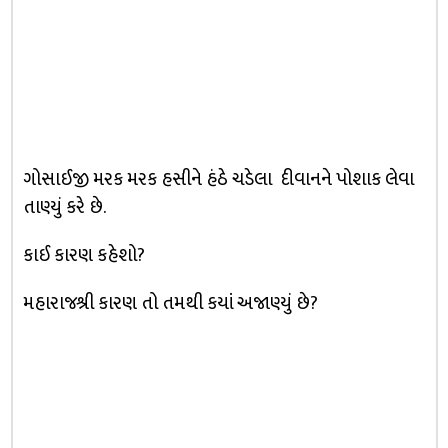
ગોસાઈજી મરક મરક હસીને હંઠે ચડેલા દીવાનને પોશાક લેવા
તાણ્યું કરે છે.
કાઈ કારણ કહેશો?
મહારાજશ્રી કારણ તો તમથી કયાં અજાણ્યું છે?