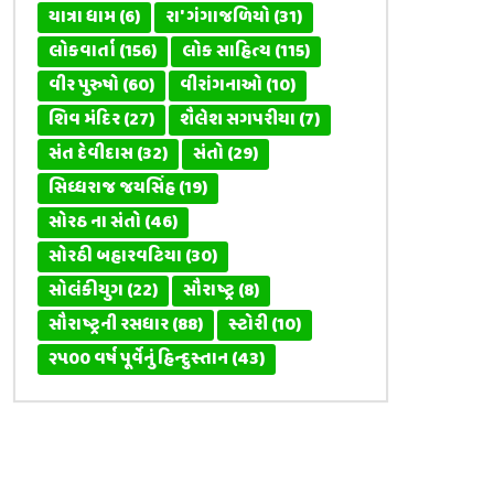
યાત્રા ધામ
(6)
રા' ગંગાજળિયો
(31)
લોકવાર્તા
(156)
લોક સાહિત્ય
(115)
વીર પુરુષો
(60)
વીરાંગનાઓ
(10)
શિવ મંદિર
(27)
શૈલેશ સગપરીયા
(7)
સંત દેવીદાસ
(32)
સંતો
(29)
સિધ્ધરાજ જયસિંહ
(19)
સોરઠ ના સંતો
(46)
સોરઠી બહારવટિયા
(30)
સોલંકીયુગ
(22)
સૌરાષ્ટ્ર
(8)
સૌરાષ્ટ્રની રસધાર
(88)
સ્ટોરી
(10)
૨૫૦૦ વર્ષ પૂર્વેનું હિન્દુસ્તાન
(43)