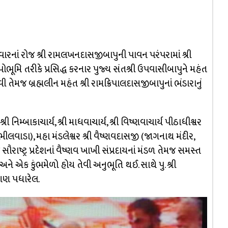
રનાં રોજ શ્રી રામલખનદાસજીબાપુની પાવન પરંપરામાં શ્રી
ભૂમિ તરીકે પ્રસિદ્ધ કરનાર પુજ્ય સંતશ્રી ઉપવાસીબાપુને મહંત
તેમજ બ્રહ્મલીન મહંત શ્રી રામક્રિપાલદાસજીબાપુનાં ભંડારાનું
 શ્રી નિમ્બાકાચાર્ય, શ્રી માધવાચાર્ય, શ્રી વિષ્ણવાચાર્ય પીઠાધીશ્વર
ભીલવાડા), મહા મંડલેશ્વર શ્રી વૈષ્ણવદાસજી (જાગનાથ મંદીર,
ૌરાષ્ટ્ર પ્રદેશનાં વૈષ્ણવ ખાખી સંપ્રદાયનાં મંડળ તેમજ સમસ્ત
 એક કુંભમેળો હોય તેવી અનુભૂતિ થઈ. સાથે પુ. શ્રી
કગણ પધારેલ.