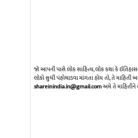
જો આપની પાસે લોક સાહિત્ય, લોક કથા કે ઇતિહાસન
લોકો સુધી પંહોચાડવા માંગતા હોય તો, તે માહિતી
shareinindia.in@gmail.com
અમે તે માહિતીને 