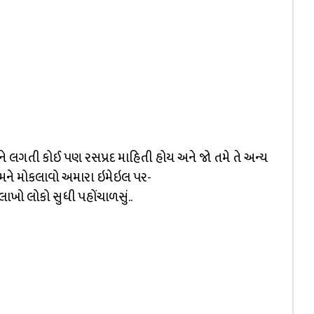
ે લગતી કોઈ પણ રસપ્રદ માહિતી હોય અને જો તમે તે અન્ય
 અમને મોકલાવો અમારા ઇમેઇલ પર-
લાખો લોકો સુધી પહોંચાળસું..