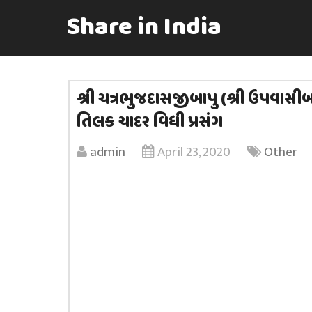
Share in India
શ્રી ચત્રભુજદાસજીબાપુ (શ્રી ઉપવાસી
તિલક ચાદર વિધી પ્રસંગ
admin
April 23, 2020
Other