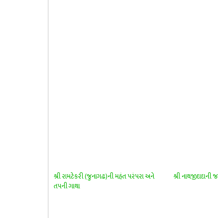
શ્રી રામટેકરી (જુનાગઢ)ની મહંત પરંપરા અને
શ્રી નાથજીદાદાની જ
તપની ગાથા