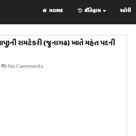
HOME
ઈતિહાસ
સ્ટોરી
બાપુ)ની રામટેકરી (જુનાગઢ) ખાતે મહંત પદની
No Comments