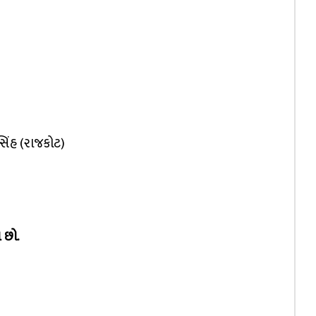
રસિંહ (રાજકોટ)
 છો.