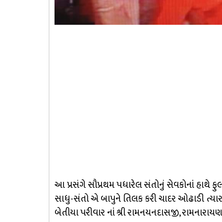
આ પ્રસંગે સૌપ્રથમ પધારેલ સંતોનું સેવકોનાં હાથે 
સાધુ-સંતો એ બાપુને તિલક કરી ચાદર ઓઢાડી ત્યા
બેતીયા પરીવાર નાં શ્રી રામનયનદાસજી, રામનારા