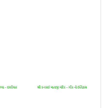
ગ્યા – દાણીધાર
શ્રી કનકાઇ માતાજી મંદિર – ગીર નો ઇતિહાસ