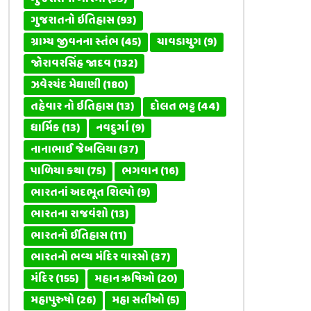
ગુજરાતનો ઇતિહાસ
(93)
ગ્રામ્ય જીવનના સ્તંભ
(45)
ચાવડાયુગ
(9)
જોરાવરસિંહ જાદવ
(132)
ઝવેરચંદ મેઘાણી
(180)
તહેવાર નો ઇતિહાસ
(13)
દોલત ભટ્ટ
(44)
ધાર્મિક
(13)
નવદુર્ગા
(9)
નાનાભાઈ જેબલિયા
(37)
પાળિયા કથા
(75)
ભગવાન
(16)
ભારતનાં અદભૂત શિલ્પો
(9)
ભારતના રાજવંશો
(13)
ભારતનો ઈતિહાસ
(11)
ભારતનો ભવ્ય મંદિર વારસો
(37)
મંદિર
(155)
મહાન ઋષિઓ
(20)
મહાપુરુષો
(26)
મહા સતીઓ
(5)