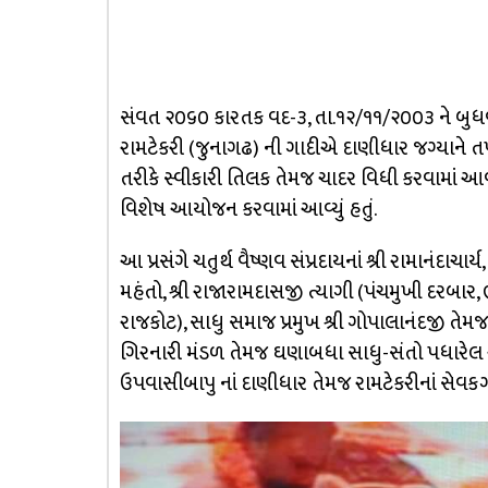
સંવત ૨૦૬૦ કારતક વદ-૩, તા.૧૨/૧૧/૨૦૦૩ ને બુધવા
રામટેકરી (જુનાગઢ) ની ગાદીએ દાણીધાર જગ્યાને તપો
તરીકે સ્વીકારી તિલક તેમજ ચાદર વિધી કરવામાં આવી 
વિશેષ આયોજન કરવામાં આવ્યું હતું.
આ પ્રસંગે ચતુર્થ વૈષ્ણવ સંપ્રદાયનાં શ્રી રામાનંદાચાર્ય,
મહંતો, શ્રી રાજારામદાસજી ત્યાગી (પંચમુખી દરબાર, 
રાજકોટ), સાધુ સમાજ પ્રમુખ શ્રી ગોપાલાનંદજી તેમજ સ
ગિરનારી મંડળ તેમજ ઘણાબધા સાધુ-સંતો પધારેલ અને
ઉપવાસીબાપુ નાં દાણીધાર તેમજ રામટેકરીનાં સેવ