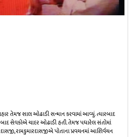
ફુલહાર તેમજ સાલ ઓઢાડી સન્માન કરવામાં આવ્યું. ત્યારબાદ
રબાદ સેવકોએ ચાદર ઓઢાડી હતી. તેમજ પધારેલ સંતોમાં
યણદાસજી, રામકુમારદાસજીએ પોતાના પ્રવચનમાં આશિર્વચન