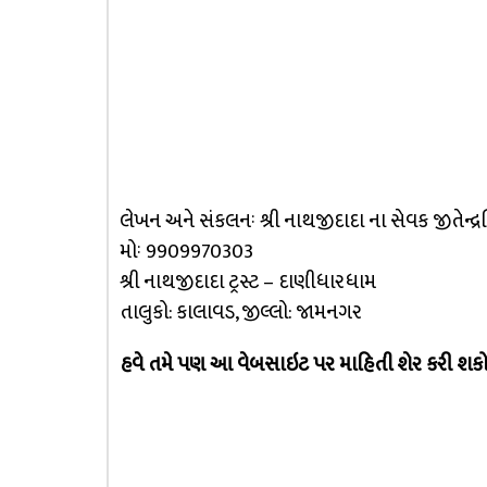
લેખન અને સંકલનઃ શ્રી નાથજીદાદા ના સેવક જીતેન્દ્
મોઃ 9909970303
શ્રી નાથજીદાદા ટ્રસ્ટ – દાણીધારધામ
તાલુકો: કાલાવડ, જીલ્લો: જામનગર
હવે તમે પણ આ વેબસાઇટ પર માહિતી શેર કરી શકો