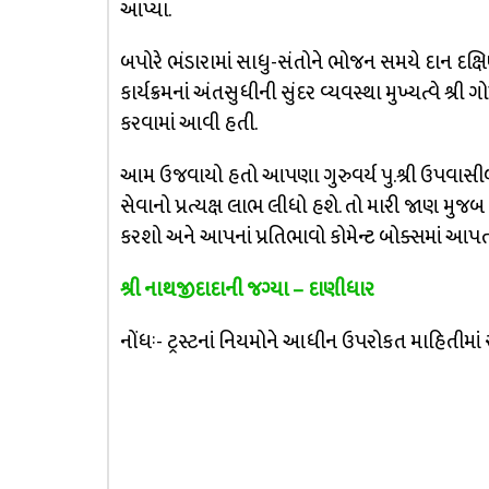
આપ્યા.
બપોરે ભંડારામાં સાધુ-સંતોને ભોજન સમયે દાન દક
કાર્યક્રમનાં અંતસુધીની સુંદર વ્યવસ્થા મુખ્યત્વે શ્ર
કરવામાં આવી હતી.
આમ ઉજવાયો હતો આપણા ગુરુવર્ય પુ.શ્રી ઉપવાસી
સેવાનો પ્રત્યક્ષ લાભ લીધો હશે. તો મારી જાણ મુજ
કરશો અને આપનાં પ્રતિભાવો કોમેન્ટ બોક્સમાં આ
શ્રી નાથજીદાદાની જગ્યા – દાણીધાર
નોંધઃ- ટ્રસ્ટનાં નિયમોને આધીન ઉપરોકત માહિતીમાં 