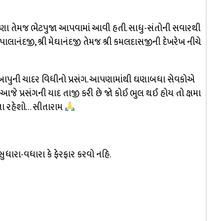
્ષિણા તેમજ ભેટપુજા આપવામાં આવી હતી. સાધુ-સંતોની સવારથી
ી ગોપાલાનંદજી, શ્રી મેઘાનંદજી તેમજ શ્રી કમલદાસજીની દેખરેખ નીચે
બાપુની ચાદર વિધીનો પ્રસંગ. આપણામાંથી ઘણાબધા સેવકોએ
બ આજે પ્રસંગની યાદ તાજી કરી છે જો કોઈ ભુલ થઈ હોય તો ક્ષમા
પતા રહેશો… સીતારામ
સુધારા-વધારા કે ફેરફાર કરવો નહિ.