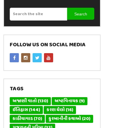
Search
FOLLOW US ON SOCIAL MEDIA
TAGS
અજાણી વાતો
(130)
અષ્ટવિનાયક
(9)
ઈતિહાસ
(144)
કરણ ઘેલો
(16)
કાઠીયાવાડ
(70)
કુરબાનીની કથાઓ
(20)
ગુજરાતની ગરિમા
(33)