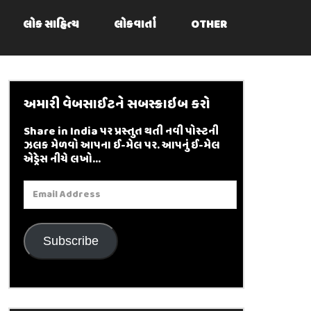
લોક સાહિત્ય
લોકવાર્તા
OTHER
અમારી વેબસાઈટને સબસ્ક્રાઇબ કરો
Share in India પર પ્રસ્તુત થતી નવી પોસ્ટની
ઝલક મેળવો આપના ઈ-મેલ પર. આપનું ઈ-મેલ
એડ્રેસ નીચે લખો...
Email
Address
Subscribe