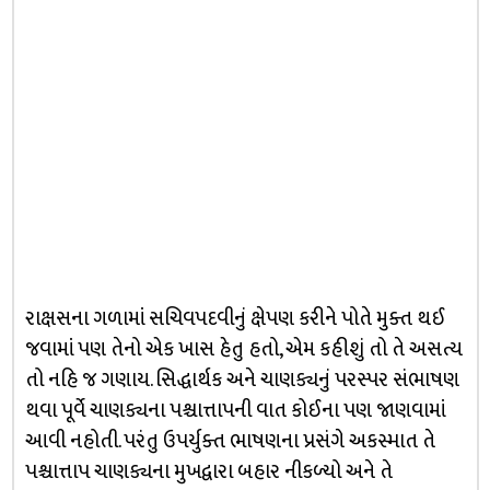
રાક્ષસના ગળામાં સચિવપદવીનું ક્ષેપણ કરીને પોતે મુક્ત થઈ
જવામાં પણ તેનો એક ખાસ હેતુ હતો, એમ કહીશું તો તે અસત્ય
તો નહિ જ ગણાય. સિદ્ધાર્થક અને ચાણક્યનું પરસ્પર સંભાષણ
થવા પૂર્વે ચાણક્યના પશ્ચાત્તાપની વાત કોઈના પણ જાણવામાં
આવી નહોતી. પરંતુ ઉપર્યુક્ત ભાષણના પ્રસંગે અકસ્માત તે
પશ્ચાત્તાપ ચાણક્યના મુખદ્વારા બહાર નીકળ્યો અને તે