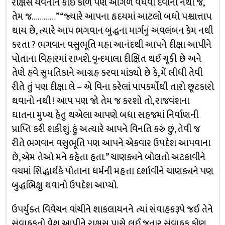
રાક્ષસ યવનોને કોઈ કાળે પણ આગળ વધવા દેવાનો નથી જ,
તેમ જ…………” “જ્યારે આપના હૃદયમાં આટલો બધો પશ્ચાત્તાપ
થાય છે, ત્યારે આ૫ ભગવાન બુદ્ધના માર્ગનું અવલંબન કેમ નથી
કરતા ? ભગવાન વસુભૂતિ મહા આનંદથી આપને દીક્ષા આપીને
પોતાના વિહારમાં રાખશે. વૃન્દમાલા દીક્ષિત થઈ ચૂકી છે અને
તેણે હવે સુમતિકાને આગ્રહ કરવા માંડ્યો છે કે, મેં લીધી તેવી
રીતે તું પણ દીક્ષા લે – એ વિના કરેલાં પાપકર્મોથી તારો છૂટકારો
થવાનો નથી ! આપ પણ જો તેમ જ કરશો તો, રાજવંશના
ઘાતના મુખ્ય હેતુ થએલા આપણે બધા સહજમાં નિર્વાણની
પ્રાપ્તિ કરી શકીશું. હું અત્યારે આપને વિનતિ કરું છું, તેવી જ
રીતે ભગવાન વસુભૂતિ પણ આપને એકવાર ઉપદેશ આપવાના
છે, એમ તેઓ મને કહેતા હતા.” ચાણક્યને બોલતો અટકાવીને
વચમાં સિદ્ધાર્થકે પોતાના ધર્મની મહત્તા દર્શાવીને ચાણક્યને પણ
બુદ્ધભિક્ષુ થવાનો ઉપદેશ આપ્યો.
ઉપર્યુક્ત વિવેચન વાંચીને શાકલાયનને ત્યાં સંવાહકરૂપે જઈ તેને
સંવાહકનો વેશ આપીને રાક્ષસ પાસે લઈ જનાર સંવાહક કોણ