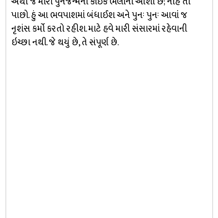
એથી જ મારા પુનર્જન્મના કાંઈક ભલાની આશા છે; નહિ તો
પાછો. હું આ ભવપાશમાં બંધાઈશ અને પુનઃ પુનઃ આવાં જ
નૃશંસ કર્મો કરતો રહીશ. માટે હવે મારી સંસારમાં રહેવાની
ઇચ્છા નથી. જે થયું છે, તે સંપૂર્ણ છે.