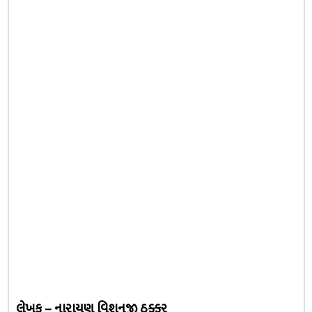
લેખક – નારાયણ વિશનજી ઠક્કુર