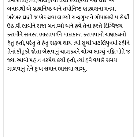
તેમાં રાજહત્યા, બાલહત્યા તથા સ્ત્રીહત્યા પણ થઈ” એ
બનાવથી એ બ્રહ્મનિષ્ઠ અને તપોનિષ્ઠ બ્રાહ્મણના મનમાં
ખરેખર ઘણો જ ખેદ થવા લાગ્યો. ચન્દ્રગુપ્તને ગોપાલકો પાસેથી
ઉઠાવી લાવીને રાજા બનાવ્યો અને હવે તેના હસ્તે દિગ્વિજય
કરાવીને સમસ્ત ભારતવર્ષને પાદાક્રાન્ત કરાવવાનો ચાણક્યનો
હેતુ હતો, પરંતુ તે હેતુ સફળ થાય ત્યાં સૂધી પાટલિપુત્રમાં રહીને
તેનાં કૌતુકો જોતા બેસવાનું ચાણક્યને યોગ્ય લાગ્યું નહિ. પોતે જ
જ્યાં આવો મહાન નરમેધ કર્યો હતો, ત્યાં હવે વધારે સમય
ગાળવાનું તેને દુ:ખ સમાન ભાસવા લાગ્યું.