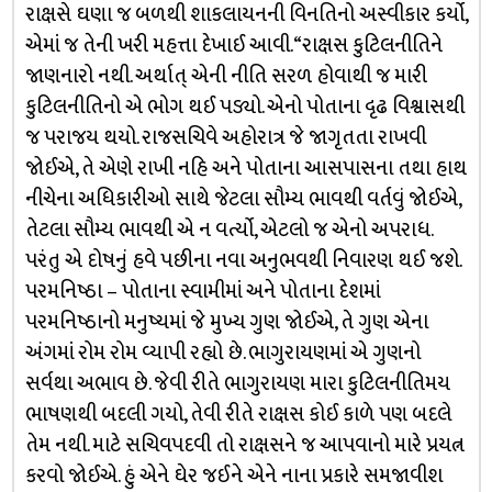
રાક્ષસે ઘણા જ બળથી શાકલાયનની વિનતિનો અસ્વીકાર કર્યો,
એમાં જ તેની ખરી મહત્તા દેખાઈ આવી. “રાક્ષસ કુટિલનીતિને
જાણનારો નથી. અર્થાત્ એની નીતિ સરળ હોવાથી જ મારી
કુટિલનીતિનો એ ભોગ થઈ પડ્યો. એનો પોતાના દૃઢ વિશ્વાસથી
જ પરાજય થયો. રાજસચિવે અહોરાત્ર જે જાગૃતતા રાખવી
જોઈએ, તે એણે રાખી નહિ અને પોતાના આસપાસના તથા હાથ
નીચેના અધિકારીઓ સાથે જેટલા સૌમ્ય ભાવથી વર્તવું જોઈએ,
તેટલા સૌમ્ય ભાવથી એ ન વર્ત્યો, એટલો જ એનો અપરાધ.
પરંતુ એ દોષનું હવે પછીના નવા અનુભવથી નિવારણ થઈ જશે.
પરમનિષ્ઠા – પોતાના સ્વામીમાં અને પોતાના દેશમાં
પરમનિષ્ઠાનો મનુષ્યમાં જે મુખ્ય ગુણ જોઈએ, તે ગુણ એના
અંગમાં રોમ રોમ વ્યાપી રહ્યો છે. ભાગુરાયણમાં એ ગુણનો
સર્વથા અભાવ છે. જેવી રીતે ભાગુરાયણ મારા કુટિલનીતિમય
ભાષણથી બદલી ગયો, તેવી રીતે રાક્ષસ કોઈ કાળે પણ બદલે
તેમ નથી. માટે સચિવપદવી તો રાક્ષસને જ આપવાનો મારે પ્રયત્ન
કરવો જોઈએ. હું એને ઘેર જઈને એને નાના પ્રકારે સમજાવીશ