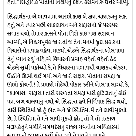
હતો.” સિદ્ધાર્થકે પોતાના નિશ્ચયનું દર્શન કરાવનારુ ઉત્તર આપ્યું.
સિદ્ધાર્થકના એ ભાષણમાં આરંભે ક્ષણ બે ક્ષણ ચાણક્યનું લક્ષ
હતું, અને ત્યાર પછી શાકલાયન અને રાક્ષસનો જે પરસ્પર
સંવાદ થયો, તેમાં રાક્ષસને પોતા વિશે કાંઈ પણ સંશય ન
આવ્યો, એ નિશ્ચયપૂર્વક જાણતાં જ તેના મનમાં જુદા પ્રકારના
વિચારોનો પ્રવાહ વહેવા માંડ્યો. એટલે સિદ્ધાર્થકના બોલવામાં
તેનું ધ્યાન રહ્યું નહિ, એ વિચારનો પ્રવાહ વહેતો વહેતો ઠેઠ
એટલે સૂધી પહોંચ્યો કે, તે વિચારના પ્રભાવથી ચાણક્ય એકદમ
ઊઠીને ઊભો થઈ ગયો અને જાણે રાક્ષસ પોતાના સમક્ષ જ
ઊભો હોયની ! તે પ્રમાણે મોટેથી પોકાર કરીને બેાલવા લાગ્યો કે,
“શાબાશ ! રાક્ષસ ! તારી સરળતા સમક્ષ મારી કુટિલતાનું કાંઈ
પણ બળ ચાલવાનું નથી, એ સિદ્ધાન્ત હવે નિર્વિવાદ સિદ્ધ થયો,
તારી સ્થિતિમાં જો હું હોત અને જે સ્થિતિમાં મેં તને લાવી મૂક્યો
છે, તે સ્થિતિમાં તેં મને લાવી મૂક્યો હોત, તો મેં તો તત્કાળ
મલયકેતુને મળીને મગધદેશનું રાજ્ય યવનોના અધિકારમાં
આપવાનો જ પ્રયત્ન કર્યો હોત. ગમે તે પ્રયત્ને પણ મને