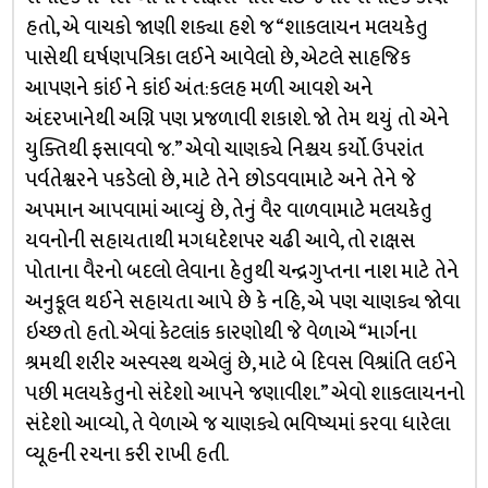
હતો, એ વાચકો જાણી શક્યા હશે જ “શાકલાયન મલયકેતુ
પાસેથી ઘર્ષણપત્રિકા લઈને આવેલો છે, એટલે સાહજિક
આપણને કાંઈ ને કાંઈ અંત:કલહ મળી આવશે અને
અંદરખાનેથી અગ્નિ પણ પ્રજળાવી શકાશે. જો તેમ થયું તો એને
યુક્તિથી ફસાવવો જ.” એવો ચાણક્યે નિશ્ચય કર્યો. ઉપરાંત
પર્વતેશ્વરને પકડેલો છે, માટે તેને છોડવવામાટે અને તેને જે
અપમાન આપવામાં આવ્યું છે, તેનું વૈર વાળવામાટે મલયકેતુ
યવનોની સહાયતાથી મગધદેશપર ચઢી આવે, તો રાક્ષસ
પોતાના વૈરનો બદલો લેવાના હેતુથી ચન્દ્રગુપ્તના નાશ માટે તેને
અનુકૂલ થઈને સહાયતા આપે છે કે નહિ, એ પણ ચાણક્ય જોવા
ઇચ્છતો હતો. એવાં કેટલાંક કારણોથી જે વેળાએ “માર્ગના
શ્રમથી શરીર અસ્વસ્થ થએલું છે, માટે બે દિવસ વિશ્રાંતિ લઈને
પછી મલયકેતુનો સંદેશો આપને જણાવીશ.” એવો શાકલાયનનો
સંદેશો આવ્યો, તે વેળાએ જ ચાણક્યે ભવિષ્યમાં કરવા ધારેલા
વ્યૂહની રચના કરી રાખી હતી.