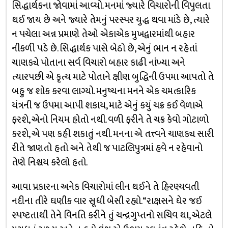
સિદ્ધાર્થકના જોવામાં આવ્યો. મનમાં જ્યારે વિચારોની વિપુલતા
થઈ જાય છે અને જ્યારે તેમનું પરસ્પર યુદ્ધ થવા માંડે છે, ત્યારે
ન પચેલા અન્ન પ્રમાણે તેઓ એકાએક મુખદ્વારમાંથી બહાર
નીકળી પડે છે. સિદ્ધાર્થક પાસે બેઠો છે, એનું ભાન ન રહેતાં
ચાણક્યે પોતાના સર્વ વિચારો બહાર કાઢી નાંખ્યા અને
ત્યારપછી એ કૃત્ય માટે પોતાને ક્ષીણ બુદ્ધિની ઉપમા આપતો તે
બહુ જ શોક કરવા લાગ્યો. મનુષ્યના મનને એક ચમત્કારિક
યંત્રની જ ઉપમા આપી શકાય, માટે એનું કયું ચક્ર કઈ વેળાએ
ફરશે, એનો નિયમ હોતો નથી. વળી ફરીને તે ચક્ર કેવો ગોટાળો
કરશે, એ પણ કહી શકાતું નથી. મનના એ તત્ત્વને ચાણક્ય સારી
રીતે જાણતો હતો અને તેથી જ પાટલિપુત્રમાં હવે ન રહેવાનો
તેણે નિશ્ચય કરેલો હતો.
આવા પ્રકારના અનેક વિચારોમાં લીન થઈને તે હિરણ્યવતી
નદીના તીરે ઘણીક વાર સૂધી બેસી રહ્યો. “રાક્ષસને ઘેર જઈ
સ્પષ્ટતાથી તેને વિનતિ કરીને તું ચન્દ્રગુપ્તનો સચિવ થા, એટલે