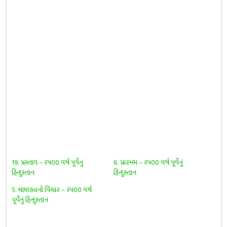
19. પ્રસ્તાવ – ૨૫૦૦ વર્ષ પૂર્વેનું
6. પ્રારમ્ભ – ૨૫૦૦ વર્ષ પૂર્વેનું
હિન્દુસ્તાન
હિન્દુસ્તાન
5. ચાણક્યનો વિચાર – ૨૫૦૦ વર્ષ
પૂર્વેનું હિન્દુસ્તાન