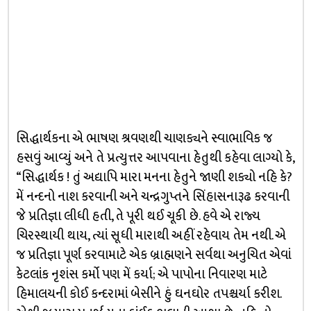
સિદ્ધાર્થકના એ ભાષણ શ્રવણથી ચાણક્યને સ્વાભાવિક જ
હસવું આવ્યું અને તે પ્રત્યુત્તર આપવાના હેતુથી કહેવા લાગ્યો કે,
“સિદ્ધાર્થક ! તું અદ્યાપિ મારા મનના હેતુને જાણી શક્યો નહિ કે?
મેં નન્દનો નાશ કરવાની અને ચન્દ્રગુપ્તને સિંહાસનારૂઢ કરવાની
જે પ્રતિજ્ઞા લીધી હતી, તે પૂરી થઈ ચૂકી છે. હવે એ રાજ્ય
ચિરસ્થાયી થાય, ત્યાં સૂધી મારાથી અહીં રહેવાય તેમ નથી. એ
જ પ્રતિજ્ઞા પૂર્ણ કરવામાટે એક બ્રાહ્મણને સર્વથા અનુચિત એવાં
કેટલાંક નૃશંસ કર્મો પણ મેં કર્યા; એ પાપોના નિવારણ માટે
હિમાલયની કોઈ કન્દરામાં બેસીને હું ઘનઘોર તપશ્ચર્યા કરીશ.