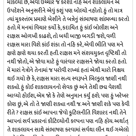
મોકલ્યો છે, એવો ઉચ્ચાર જ કરશો નહિ અને શાકલાયન એ
ઉપદેશને અનુસરીને એવું કશું પણ બોલ્યો નહોતો. હું તો માત્ર
ત્યાં મૂકસ્તંભ પ્રમાણે બેસીને તે બન્નેનું સંભાષણ સાંભળ્યા કરતો
હતો. મેં મનમાં વિચાર કર્યો કે, કદાચિત હું કાંઈ બોલીશ અને
રાક્ષસ ઓળખી કાઢશે, તો બધી બાજી બગડી જશે, વળી
રાક્ષસ મારા વિશે કાંઈ શંકા તો નહિ કરે, એવી ભીતિ પણ મને
ક્ષણે ક્ષણે થયા કરતી હતી. રાક્ષસ મને સંશયયુક્ત દૃષ્ટિથી તો
નથી જોતો, એ જોવા માટે હું વારંવાર રાક્ષસને જોયા કરતો હતો.
મેં મારાં નેત્રોને તેનામાં જ પરોવી રાખ્યાં હતાં એથી મારો નિશ્ચય
થઈ ગયો છે કે, રાક્ષસ મારા સત્ય સ્વરૂપને બિલ્કુલ જાણી નથી
શક્યો. હું કોઈ શાકલાયનનો સેવક છું અને તેથી છદ્મ વેશથી
આવ્યો હોઈશ, એમ જો કે તેણે અનુમાન કર્યું હશે; પણ હું ખરેખર
કોણ છું, એ તો તે જાણી શક્યા નથી જ. અને જાણી શકે પણ કેવી
રીતે ? રાક્ષસ કાંઈ આપના જેવો કુટિલનીતિ વિશારદ નથી. તેને
આપનાં સર્વ પ્રકારનાં કૌટિલ્યોની કલ્પના પણ નહિ હોય. અર્થાત્
તે શાકલાયન સાથે સંભાષણ કરવામાં સર્વથા લીન થઈ ગએલો