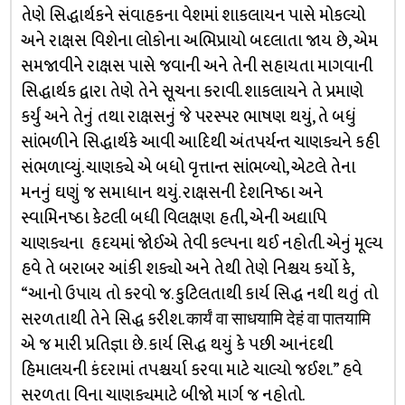
તેણે સિદ્ધાર્થકને સંવાહકના વેશમાં શાકલાયન પાસે મોકલ્યો
અને રાક્ષસ વિશેના લોકોના અભિપ્રાયો બદલાતા જાય છે, એમ
સમજાવીને રાક્ષસ પાસે જવાની અને તેની સહાયતા માગવાની
સિદ્ધાર્થક દ્વારા તેણે તેને સૂચના કરાવી. શાકલાયને તે પ્રમાણે
કર્યું અને તેનું તથા રાક્ષસનું જે પરસ્પર ભાષણ થયું, તે બધું
સાંભળીને સિદ્ધાર્થકે આવી આદિથી અંતપર્યન્ત ચાણક્યને કહી
સંભળાવ્યું. ચાણક્યે એ બધો વૃત્તાન્ત સાંભળ્યો, એટલે તેના
મનનું ઘણું જ સમાધાન થયું. રાક્ષસની દેશનિષ્ઠા અને
સ્વામિનષ્ઠા કેટલી બધી વિલક્ષણ હતી, એની અદ્યાપિ
ચાણક્યના હૃદયમાં જોઈએ તેવી કલ્પના થઈ નહોતી. એનું મૂલ્ય
હવે તે બરાબર આંકી શક્યો અને તેથી તેણે નિશ્ચય કર્યો કે,
“આનો ઉપાય તો કરવો જ. કુટિલતાથી કાર્ય સિદ્ધ નથી થતું તો
સરળતાથી તેને સિદ્ધ કરીશ. कार्यं वा साधयामि देहं वा पातयामि
એ જ મારી પ્રતિજ્ઞા છે. કાર્ય સિદ્ધ થયું કે પછી આનંદથી
હિમાલયની કંદરામાં તપશ્ચર્યા કરવા માટે ચાલ્યો જઈશ.” હવે
સરળતા વિના ચાણક્યમાટે બીજો માર્ગ જ નહોતો.