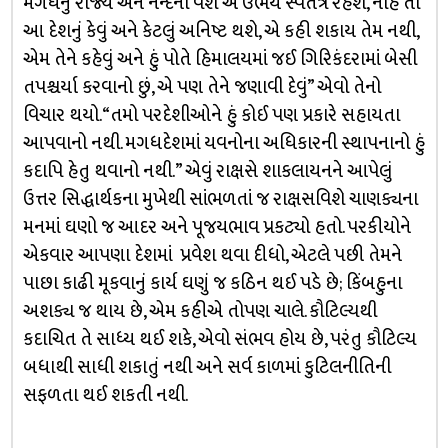
મગધનું રાજ્ય અને નન્દનો વંશ એ ઉભય સ્વતંત્ર રહેશે, નહિ તો
આ દેશનું કેવું અને કેટલું અનિષ્ટ થશે, એ કહી શકાય તેમ નથી,
એમ તેને કહેવું અને હું પોતે હિમાલયમાં જઈ ગિરિકંદરામાં બેસી
તપશ્ચર્યા કરવાનો છું, એ પણ તેને જણાવી દેવું” એવો તેનો
વિચાર થયો. “તમો પરદેશીઓને હું કોઈ પણ પ્રકારે સહાયતા
આપવાનો નથી. મગધદેશમાં યવનોના અધિકારની સ્થાપનાનો હું
કદાપિ હેતુ થવાનો નથી.” એવું રાક્ષસે શાકલાયનને આપેલું
ઉત્તર સિદ્ધાર્થકના મુખેથી સાંભળતાં જ રાક્ષસવિશે ચાણક્યના
મનમાં ઘણો જ આદર અને પૂજયભાવ પ્રકટ્યો હતો. પરકીયોને
એકવાર આપણા દેશમાં પ્રવેશ થવા દીધો, એટલે પછી તેમને
પાછા કાઢી મૂકવાનું કાર્ય ઘણું જ કઠિન થઈ પડે છે; કિંબહુના
અશક્ય જ થાય છે, એમ કહીએ તોપણ ચાલે. કૌટિલ્યથી
કદાચિત તે સાધ્ય થઈ શકે, એવો સંભવ હોય છે, પરંતુ કૌટિલ્ય
બધાથી સાધી શકાતું નથી અને સર્વ કાળમાં કુટિલનીતિની
સફળતા થઈ શકતી નથી.