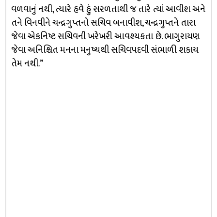
વળવાનું નથી, ત્યારે હવે હું સરળતાથી જ તારે ત્યાં આવીશ અને
તને વિનવીને ચન્દ્રગુપ્તનો સચિવ બનાવીશ, ચન્દ્રગુપ્તને તારા
જેવા એકનિષ્ટ સચિવની ખરેખરી આવશ્યકતા છે. ભાગુરાયણ
જેવા અનિશ્ચિત મનના મનુષ્યથી સચિવપદવી સંભાળી શકાય
તેમ નથી.”