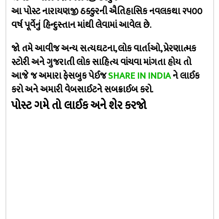
આ પોસ્ટ નારાયણજી ઠક્કુરની ઐતિહાસિક નવલકથા ૨૫૦૦
વર્ષ પૂર્વેનું હિન્દુસ્તાન માંથી લેવામાં આવેલ છે.
જો તમે આવીજ અન્ય સત્યઘટના, લોક વાર્તાઓ, પ્રેરણાત્મક
સ્ટોરી અને ગુજરાતી લોક સાહિત્ય વાંચવા માંગતા હોય તો
આજે જ અમારા ફેસબુક પેઈજ
SHARE IN INDIA
ને લાઈક
કરો અને અમારી વેબસાઈટને સબક્રાઈબ કરો.
પોસ્ટ ગમે તો લાઈક અને શેર કરજો