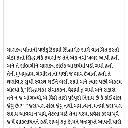
ચાણક્ય પોતાની પર્ણકુટિકામાં સિદ્ધાર્થક સાથે વાતચિત કરતો
બેઠો હતો. સિદ્ધાર્થકે હમણાં જ તેને એક નવી ખબર આપી હતી
અને તે સાંભળીને ચાણક્ય કાંઈક આશ્ચર્યમાં પડી ગયો હતો.
તેની મુખમુદ્રામાં ગંભીરતાનો ઘણો જ ભાવ દેખાતો હતો. તે
ઘણીવાર સુધી સ્વસ્થ થઈને બેસી રહ્યો અને ત્યાર પછી એકદમ
બોલ્યો કે, “સિદ્ધાર્થક ! સંવાહકના વેશમાં તું ગયો અને રાક્ષસે
તને ન જ ઓળખ્યો, એ વિશે તારો પૂરેપૂરો નિશ્ચય છે કે કાંઈ શંકા
જેવું છે ?” “જરા પણ શંકા જેવું નથી. અમાત્યના મનમાં જરા પણ
સંશય આવવા ન પામે, તેટલા માટે તેના ઘરમાં પ્રવેશ કરવા પૂર્વે
જ મેં શાકલાયનને કહી રાખ્યું હતું કે, મને ચન્દ્રગુપ્તે આપની પાસે