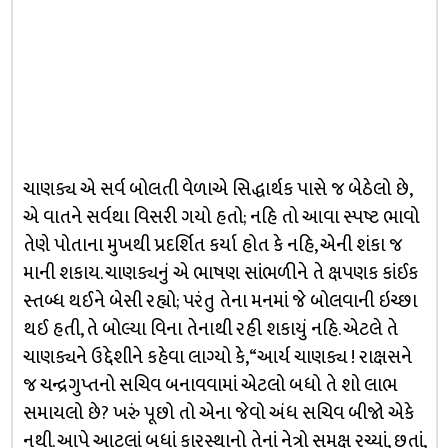
ચાણક્ય એ સર્વ બોલતી વેળાએ સિદ્ધાર્થક પાસે જ બેઠેલો છે,
એ વાતને સર્વથા વિસરી ગયો હતો; નહિ તો આવા સ્પષ્ટ ભાવો
તેણે પોતાના મુખથી પ્રદર્શિત કર્યા હોત કે નહિ, એની શંકા જ
માની શકાય. ચાણક્યનું એ ભાષણ સાંભળીને તે ક્ષપણક કાંઈક
સ્તબ્ધ થઈને બેસી રહ્યો; પરંતુ તેના મનમાં જે બોલવાની ઇચ્છા
થઈ હતી, તે બોલ્યા વિના તેનાથી રહી શકાયું નહિ. એટલે તે
ચાણક્યને ઉદ્દેશીને કહેવા લાગ્યો કે, “આર્ય ચાણક્ય ! રાક્ષસને
જ ચન્દ્રગુપ્તનો સચિવ બનાવવામાં એટલો બધો તે શો લાભ
સમાયલો છે? ખરું પૂછો તો એના જેવો અંધ સચિવ બીજો એકે
નથી. આપે આટલાં બધાં કારસ્થાનો તેનાં નેત્રો સમક્ષ રચ્યાં, છતાં,