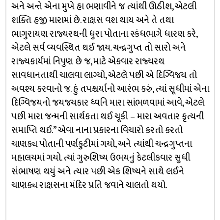
અને અન્તે એના મુખે હા ભણાવીને જ ત્યાંથી ઊઠીશ, એટલી
શક્તિ હજી મારામાં છે. રાક્ષસ વશ થાય અને તે તથા
ભાગુરાયણ રાજ્યરથની ધુરા પોતાના સ્કંધભાગે ધારણ કરે,
એટલે સર્વ વ્યવસ્થિત થઈ જાય. ચન્દ્રગુપ્ત તો સારો અને
રાજ્યકાર્યમાં નિપુણ છે જ, માટે એકવાર રાજ્યરથ
સાવધાનતાથી ચાલવા લાગ્યો, એટલે પછી એ દિગ્વિજય તો
અવશ્ય કરવાનો જ. હું તપશ્ચર્યાનો આરંભ કરું, ત્યાં સૂધીમાં એના
દિગ્વિજયનો જયજયકાર ધ્વનિ મારા સાંભળવામાં આવે, એટલે
પછી મારા જન્મની સાર્થકતા થઈ ચૂકી – મારા અવતાર કૃત્યની
સમાપ્તિ થઈ.” એવા નાના પ્રકારના વિચારો કરતો કરતો
ચાણક્ય પોતાની પર્ણકુટીમાં ગયો, અને ત્યાંથી ચન્દ્રગુપ્તના
મહાલયમાં ગયો. ત્યાં ગુરુશિષ્ય ઉભયનું કેટલીકવાર સુધી
સંભાષણ થયું અને ત્યાર પછી એક શિષ્યને સાથે લઈને
ચાણક્ય રાક્ષસના મંદિર પ્રતિ જવાને ચાલતો થયો.