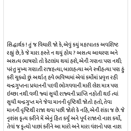
સિદ્ધાર્થક ! તું જ વિચારી જો કે, એવું કયું મહાપાતક અવશિષ્ટ
રહ્યું છે, કે જે મારા હસ્તે ન થયું હોય ? અસત્ય આચરણ અને
અસત્ય ભાષણો તો કેટલાંય થયાં હશે, એની ગણના પણ નથી;
પરંતુ મુખ્ય ગણાતી રાજહત્યા, બાલહત્યા અને સ્ત્રીહત્યા પણ હું
કરી ચૂક્યો છું. અર્થાત્ હવે ભવિષ્યમાં એવાં કર્મોમાં પ્રવૃત્ત રહી
ચન્દ્રગુપ્તના પ્રધાનની પદવી ભોગવવાની મારી લેશ માત્ર પણ
ઇચ્છા નથી. વળી જ્યાં સૂધી રાજ્યની પ્રાપ્તિ નહોતી થઈ ત્યાં
સૂધી ચન્દ્રગુપ્ત મને જેવા માનની દૃષ્ટિથી જોતો હતો, તેવા
માનની દૃષ્ટિથી રાજા થવા પછી જોશે કે નહિ, એની શંકા જ છે. જે
નૃશંસ કૃત્ય કરીને મેં એનું હિત કર્યું અને પૂર્વ રાજાનો નાશ કર્યો,
તેવાં જ કૃત્યો પાછાં કરીને આ મારો અને મારા વંશનો પણ નાશ