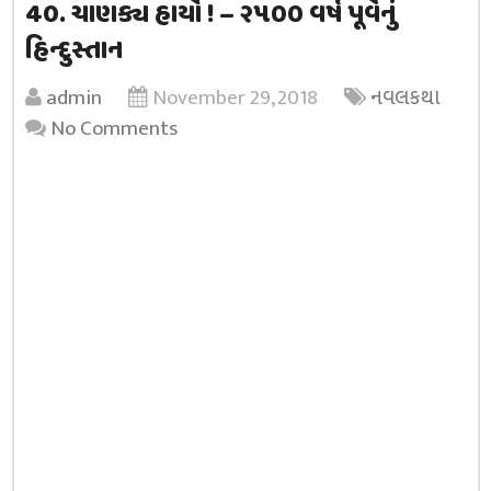
40. ચાણક્ય હાર્યો ! – ૨૫૦૦ વર્ષ પૂર્વેનું
હિન્દુસ્તાન
admin
November 29, 2018
નવલકથા
No Comments