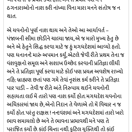
ઠગનારાઓનો નાશ કરી નાંખ્યા વિના મારા મનને સંતોષ જ ન
થાત.
એ યવનોનો પૂર્ણ નાશ થાય અને તેઓ આ આર્યાવર્ત –
પંજાબની સીમા છોડીને ચાલ્યા જાય, એ જ મારો મુખ્ય હેતુ છે
અને એ હેતુને સિદ્ધ કરવા માટે જ હું મગધદેશમાં આવ્યો હતો.
પણ ધનાનન્દે મારું અપમાન કર્યું, એટલે જેવી રીતે પ્રથમ તેના જ
વંશવૃક્ષનો સમૂલ અને સશાખ ઉચ્છેદ કરવાની પ્રતિજ્ઞા લીધી
અને તે પ્રતિજ્ઞા પૂર્ણ કરવા માટે કોઈ પણ પ્રયત્ન અવશેષ રાખ્યો
નહિ; બ્રાહ્મણ છતાં પણ ગમે તેવાં નૃશંસ કર્મ કરીને તે પ્રતિજ્ઞા
પાર પાડી – તેવી જ રીતે અંતે નિરુપાય થઈને યવનોની
સહાયતા લઈ મેં તારો પણ નાશ કર્યો હોત. મગધદેશ યવનોના
અધિકારમાં જાય છે, એનો નિદાન તે વેળાએ તો મેં વિચાર ન જ
કર્યો હોત. પરંતુ રાક્ષસ ! નન્દવંશમાં અને મગધદેશમાં તારો ખરો
ભાવ સમાયલો છે અને તે ભાવના પ્રભાવથી મને પણ તે
પરાજિત કર્યો છે. કાંઈ ચિન્તા નથી. કુટિલ યુક્તિથી તો કાંઈ