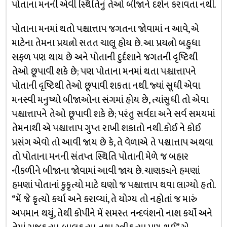
પોતાના મનની એવી સ્થિતિનું તેઓ બીજાને દર્શન કરાવતા નથી.
પોતાના મનમાં થતો પશ્ચાત્તાપ જગતના જોવામાં ન આવે, એ
માટેના તેમના પ્રયત્નો સતત ચાલૂ હોય છે. આ પ્રયત્નો બહુધા
સફળ પણ થાય છે અને પોતાની દુર્દશાને જગતની દૃષ્ટિથી
તેઓ છૂપાવી શકે છે; પણ પોતાના મનમાં થતા પશ્ચાત્તાપને
પોતાની દૃષ્ટિથી તેઓ છૂપાવી શકતા નથી. જ્યાં સૂધી એવા
મનસ્વી મનુષ્યો બીજાઓના સંગમાં હોય છે, ત્યાંસુધી તો એવા
પશ્ચાત્તાપને તેઓ છૂપાવી શકે છે; પરંતુ સર્વદા અને સર્વ સમયમાં
તેમનાથી એ પશ્ચાત્તાપ ગુપ્ત રાખી શકાતો નથી. કોઈ ને કોઈ
પ્રસંગ એવો તો આવી જાય છે કે, તે વેળાએ તે પશ્ચાત્તાપ અથવા
તો પોતાના મનની સંતપ્ત સ્થિતિ પોતાની મેળે જ બહાર
નીકળીને બીજાના જોવામાં આવી જાય છે. ચાણક્યને હમણાં
હમણાં પોતાનાં કુકૃત્યો માટે ઘણો જ પશ્ચાત્તાપ થવા લાગ્યો હતો.
“મેં જે કૃત્યો કર્યા અને કરાવ્યાં, તે યોગ્ય તો નહોતાં જ મારું
અપમાન થયું, તેથી કોપીને મેં સમસ્ત નન્દવંશનો નાશ કર્યો અને