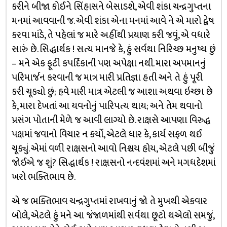
કરીને બીજા કોઈને સિંહાસને બેસાડશે, એવી શંકા ચન્દ્રગુપ્તના
મનમાં આવવાની જ. એવી શંકા એના મનમાં આવે ને એ મારો દ્વેષ
કરવા માંડે, તે પહેલાં જ મારે અહીંથી પ્રયાણ કરી જવું, એ વધારે
સારું છે. સિદ્ધાર્થક ! સત્ય માનજે કે, હું સર્વથા નિરિચ્છ મનુષ્ય છું
– મને એક ફૂટી કપર્દિકાની પણ અપેક્ષા નથી. મારા અપમાનનું
પરિમાર્જન કરવાની જ માત્ર મારી પ્રતિજ્ઞા હતી અને તે હું પૂરી
કરી ચૂક્યો છું; હવે મારી માત્ર એટલી જ આશા અથવા ઇચ્છા છે
કે, મારા દેખતાં આ યવનોનું પારિપત્ય થાય; અને તેમ થવાનો
પ્રસંગ પોતાની મેળે જ આવી લાગ્યો છે. રાક્ષસે આપણા વિરુદ્ધ
પક્ષમાં જવાનો વિચાર ન કર્યો, એટલે ધાર કે, કાર્ય સફળ થઈ
ચૂક્યું. એમાં વળી રાક્ષસનો આવો નિશ્ચય હોય, એટલે પછી બીજું
જોઈએ જ શું? સિદ્ધાર્થક ! રાક્ષસનો નન્દવંશમાં અને મગધદેશમાં
ખરો ભક્તિભાવ છે.
એ જ ભક્તિભાવ ચન્દ્રગુપ્તમાં રાખવાનું જો તે મુખથી એકવાર
બોલે, એટલે હું મને આ જંજાળમાંથી સર્વથા છૂટો થએલો સમજું,