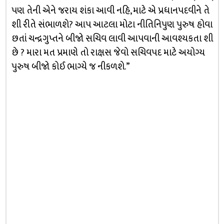
પણ તેની એને જરાય શંકા આવી નહિ, માટે એ પ્રધાનપદવીને તે
શી રીતે સંભાળશે? આપ આટલા મોટા નીતિનિપુણ પુરુષ હોવા
છતાં ચન્દ્રગુપ્તને બીજો સચિવ લાવી આપવાની આવશ્યકતા શી
છે ? મારા મત પ્રમાણે તો રાક્ષસ જેવો સચિવપદ માટે અયોગ્ય
પુરુષ બીજો કોઈ ભાગ્યે જ નીકળશે.”