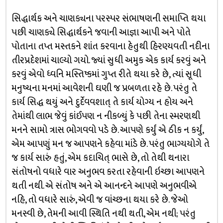
સિદ્ધાર્થક અને ચાણક્યના પરસ્પર સંભાષણની સમાપ્તિ થયા
પછી ચાણક્યે સિદ્ધાર્થકને જવાની આજ્ઞા આપી અને પોતે
પોતાના તપ્ત મસ્તકને શાંત કરવાના હેતુથી હિરણ્યવતી નદીના
તીરપ્રદેશમાં ચાલ્યો ગયો. જ્યાં સુધી અમુક એક કાર્ય કરવું અને
કરવું એવો ધ્વનિ મસ્તિષ્કમાં ગુપ્ત રીતે થયા કરે છે, ત્યાં સૂધી
મનુષ્યના મનમાં આવેશની ઘણી જ પ્રબળતા રહે છે. પરંતુ તે
કાર્ય સિદ્ધ થયું અને દુર્દેવવશાત્ તે કાર્ય યોગ્ય ન હોય અને
તેમાંથી લાભ જેવું કાંઈપણ ન નીકળ્યું કે પછી તેના સ્મરણથી
મનને સામો ત્રાસ ભોગવવો પડે છે. આપણે કર્યું એ ઠીક ન કર્યું,
એમ આપણું મન જ આપણને કહેવા માંડે છે. પરંતુ ભાગ્યયોગે તે
જ કાર્ય સારું હતું, એમ કદાચિત્ ભાસે છે, તો તેથી થનારા
સંતોષનો વધારે વાર અનુભવ કરતા રહેવાની ઇચ્છા આપણને
થતી નથી. એ સંતોષ અને એ આનન્દને આપણે અનુભવીએ
નહિ, તો વધારે સારું, એવી જ વાંચ્છના થયા કરે છે. જેઓ
મનસ્વી છે, તેમની આવી સ્થિતિ નથી થતી, એમ નથી; પરંતુ