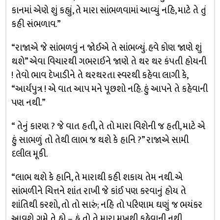
કાનમાં એણે શું કહ્યું, તે મારા સાંભળવામાં આવ્યું નહિ, માટે તે તું
કહી સંભળાવ.”
“રાજાએ જે સાંભળવું ન જોઈએ તે સાંભળ્યું. હવે કોણ જાણે શું
થશે” એવા વિચારથી ગભરાઈને જાણે તે થર થર કંપતી હોયની
! તેવો ભાવ દેખાડીને તે થરથરતા સ્વરથી કહેવા લાગી કે,
“આર્યપુત્ર ! એ વાત આપ મને પૂછશો નહિ. હું આપને તે કહેવાની
પણ નથી.”
“ તેનું કારણ ? જે વાત હતી, તે તો મારા વિશેની જ હતી, માટે એ
હું સાભળું તો તેથી લાભ જ થશે કે હાનિ ?” રાજાએ સામી
દલીલ મૂકી.
“લાભ થશે કે હાનિ, તે મારાથી કહી શકાય તેમ નથી. એ
સાંભળીને ચિત્તને શાંત રાખી જે કાંઈ પણ કરવાનું હોય તે
શાંતિથી કરશો, તો તો સારું; નહિ તો પરિણામ ઘણું જ ભયંકર
આવશે. ગમે તે હો – હું તો તે મારા મુખથી કહેવાની નથી.