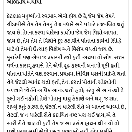
અભિપ્રાય બંધાયો.
કેટલાક મનુષ્યોનો સ્વભાવ એવો હોય છે કે, જેમ જેમ તેમને
ચીડાવીએ તેમ તેમ તેમનું તેજ વધારે અને વધારે પ્રજ્વલિત થતું
જાય છે. તેમનાં કરવા ધારેલાં કાર્યોમાં જેમ જેમ વિઘ્નો આવતાં
જાય છે, તેમ તેમ તે વિઘ્નોને દૂર હટાવીને પોતાના કાર્યની સિદ્ધિ
માટેનો તેમનો ઉત્સાહ વિશેષ અને વિશેષ વધતો જાય છે.
મુરાદેવી પણ એવા જ પ્રકારની સ્ત્રી હતી; અથવા તો સોળ સત્તર
વર્ષના કારાગૃહવાસે તેને એવી દૃઢ હૃદયની બનાવી મૂકી હતી.
પોતાના પતિને વશ કરવાના પ્રયત્નમાં નિર્વિઘ્ન યશની પ્રાપ્તિ થતાં
તેને જેટલો આનંદ થતો હતો, તેના કરતાં પોતાની સોક્યોની
બળત્રાને જોઇને અધિક આનંદ થતો હતો; પરંતુ એ આનંદથી તે
ફૂલી ગઈ નહોતી. તેણે પોતાનું માથું ઠેકાણે અને ઘણું જ શાંત
રાખ્યું હતું: કારણ કે, જેટલો ન ધારેલી રીતે એ આનન્દ આવ્યો છે,
તેટલો જ ન ધારેલી રીતે કદાચિત નષ્ટ પણ થઈ જાય, એ તે
સારી રીતે જાણતી હતી. તેમ જ આ પ્રસંગ હાથમાંથી ગયો તો
પછી મરણ સુધી એવો પ્રસંગ મળવાનો નથી; એમ ધારીને