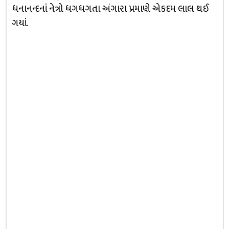
ધનાનન્દનાં નેત્રો ધગધગતા અંગારા પ્રમાણે એકદમ લાલ થઈ
ગયાં.