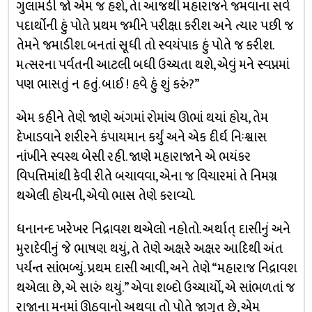
ગુલામડી જો એમ જ હશે, તેા આજથી મહારાજને જમવાના સર્વ
પદાર્થોની હું પોતે પ્રથમ જમીને પરીક્ષા કરીશ અને ત્યાર પછી જ
તેમને જમાડીશ. બનતાં સૂધી તો સ્વયંપાક હું પોતે જ કરીશ.
મત્સરના પર્વતની આટલી બધી ઉચ્ચતા થશે, એવું મને સ્વપ્નમાં
પણ ભાસતું ન હતું. બાઈ ! હવે હું શું કરું?”
એમ કહીને તેણે જાણે અંગમાં રોમાંચ ઊભાં થયાં હોય, તેમ
દેખાડવાને શરીરને કંપાયમાન કર્યું અને એક દીર્ઘ નિઃશ્વાસ
નાંખીને સ્વસ્થ બેસી રહી. જાણે મહારાજાને એ ભયંકર
વિપત્તિમાંથી કેવી રીતે બચાવવા, એના જ વિચારમાં તે નિમગ્ન
થએલી હોયની, એવો ભાસ તેણે કરાવ્યો.
ધનાનન્દ ખરેખર નિદ્રાવશ થએલો નહોતો. અર્થાત્ દાસીનું અને
મુરાદેવીનું જે ભાષણ થયું, તે તેણે અક્ષરે અક્ષર આદિથી અંત
પર્યન્ત સાંભળ્યું. પ્રથમ દાસી આવી, અને તેણે “મહારાજ નિદ્રાવશ
થએલા છે, એ સારું થયું.” એવા શબ્દો ઉચ્ચાર્યો, એ સાંભળતાં જ
રાજાના મનમાં ઊઠવાનો અથવા તો પોતે જાગૃત છે, એમ