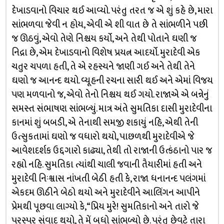
દેખાડવાનો વિચાર થઈ આવ્યો. પરંતુ તરત જ એ શું કહે છે, મારા
સાંભળવા જેવી ન હોય, એવી એ શી વાત છે તે સાંભળીને પછી
જ ઊઠવું, એવો તેણે નિશ્ચય કર્યો, અને તેથી પોતાને ઘણી જ
નિદ્રા છે, એમ દેખાડવાનો વિશેષ પ્રયત્ન આદર્યો. મુરાદેવી એક
ચતુર ચપળા હતી, તે એ રહસ્યને જાણી ગઈ અને તેથી તેને
ઘણો જ આનન્દ થયો. વ્યૂહની રચના સારી થઈ અને એમાં વિજય
પણ મળવાનો જ, એવો તેનો નિશ્ચય થઈ ગયો. રાજાએ એ બન્નેનું
સમસ્ત સંભાષણ સાંભળ્યું. માત્ર અંતે સુમતિકા દાસી મુરાદેવીના
કાનમાં શું બબડી, એ તેનાથી સમજી શકાયું નહિ, એથી તેની
ઉત્સુકતામાં ઘણો જ વધારો થયો, પાછળથી મુરાદેવીએ જે
આવેશદર્શક ઉદ્દગારો કાઢ્યા, તેથી તો રાજાની ઉત્કંઠાનો પાર જ
રહ્યો નહિ. સુમતિકા ત્યાંથી ચાલી જવાની તૈયારીમાં હતી અને
મુરાદેવી નિઃશ્વાસ નાંખતી બેઠી હતી કે, રાજા ધનાનન્દ પલંગમાં
એકદમ ઊઠીને બેઠો થયો અને મુરાદેવીને આલિંગન આપીને
પ્રેમથી પૂછવા લાગ્યો કે, “પ્રિય મુરે! સુમતિકાનો અને તારો જે
પરસ્પર સંવાદ થયો, તે મેં બધો સાંભળ્યો છે. પરંતુ છેવટે તારા