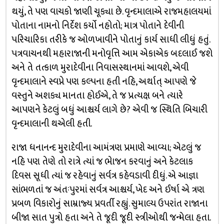
થયું, તે પણ વાચકો જાણી ચૂક્યા છે. વૃન્દમાલાએ રાજમહાલયમાં
પોતાના નામનો નિર્દેશ કર્યો નહોતો; માત્ર પોતાને દેવીની
પરિચારિકા તરીકે જ ઓળખાવીને પોતાનું કાર્ય સાધી લીધું હતું.
પત્રવાચનથી મહારાજાની મનોવૃત્તિ આમ એકાએક બદલાઈ જશે
અને તે તત્કાળ મુરાદેવીના નિવાસસ્થાનમાં આવશે, એવી
વૃન્દમાલાને સ્વપ્ને પણ કલ્પના હતી નહિ, અર્થાત્ આપણે જે
વસ્તુને અશક્ય માનતા હોઈએ, તે જ પ્રત્યક્ષ બને ત્યારે
આપણને કેટલું બધું આશ્ચર્ય લાગે છે? એવી જ સ્થિતિ બિચારી
વૃન્દમાલાની થએલી હતી.
રાજા ધનાનન્દ મુરાદેવીના આમંત્રણ પ્રમાણે આવ્યા; એટલું જ
નહિ પણ તેણે તો રાત્રે ત્યાં જ ભેાજન કરવાનું અને કેટલાક
દિવસ સૂધી ત્યાં જ રહેવાનું સર્વત્ર કહેવડાવી દીધું. એ આજ્ઞા
સાંભળતાં જ અંતઃપુરમાં સર્વત્ર આશ્ચર્ય, ખેદ અને ઈર્ષા એ ત્રણ
પ્રબળ વિકારોનું સામ્રાજ્ય પ્રવર્તી રહ્યું. સુમાલ્ય ઉપરાંત રાજાના
બીજા સાત પુત્રો હતા અને તે જૂદી જૂદી સ્ત્રીઓથી જન્મેલા હતા.