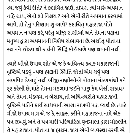
ત્યાં જવું કેવી રીતે? ને કદાચિત જાઉં, તોપણ ત્યાં મારું અપમાન
નહિ થાય, એનો શો નિશ્ચય ? અને એવી રીતે અપમાન કરવામાં
આવે, તો તેનું પરિણામ શું આવે? કદાચિત્ મહારાજા પોતે
અપમાન ન પણ કરે, પરંતુ બીજી રાણીઓ અને તેમના પક્ષના
મનુષ્ય દ્વારા અપમાનની વિશેષ સંભાવના છે. અર્થાત્ પોતાના
સ્થાનને છોડવાથી કાર્યની સિદ્ધિ કોઈ કાળે પણ થવાની નથી.
ત્યારે બીજો ઉપાય શો? એ જ કે અચિન્ત્ય ક્યાંક મહારાજાની
દૃષ્ટિએ પડવું:–પણ હાલની સ્થિતિ જોતાં એમ થવું પણ
સંભવિત દેખાતું નથી. બીજી રાણીઓએ પોતાના મંડળમાંથી મને
દૂર કરેલી છે, માટે તેમના મંડળમાં જઈને પાછું કેમ બેસી શકાય?
અને તેમના મંડળમાં ન બેસાય, તો અચિન્ત્યરીતે મહારાજની
દૃષ્ટિએ પડીને કાર્ય સાધવાની આશા રાખવી પણ વ્યર્થ છે. ત્યારે
ત્રીજો ઉપાય માત્ર એ જ કે, સાહસ કરીને મહારાજના નામે એક
પત્ર લખવું, અને તે પત્ર મારી પરિચારિકા વૃન્દમાલા દ્વારા મોકલીને
તે મહારાજાના પોતાના જ હાથમાં જાય એવી વ્યવસ્થા કરવી. એ