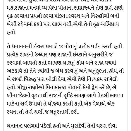
મહારાજાના મનમાં વ્યાપેલા પોતાના સામ્રાજ્યને તેણે ક્ષણે ક્ષણે
દૃઢ કરવાના પ્રયત્નો કરવા માંડ્યા. સ્વસ્થ અને નિરુદ્યોગી બની
બેસી રહેવામાં કશો પણ લાભ નથી, એવો તેનો દૃઢ અભિપ્રાય
હતો.
તે ધનાનન્દની ઇચ્છા પ્રમાણે જ પોતાનું પ્રત્યેક વર્તન કરતી હતી.
પ્રત્યેક શબ્દનો ઉચ્ચાર પણ રાજાની ઇચ્છાને અનુસરીને જ
કરવામાં આવતો હતો. ભાષણ ચાલતું હોય અને રાજા વચમાં
અટકાવે તો તેને ત્યાંથી જ બંધ કરવાનું અને અનુકૂલતા હોય, તો
બે શબ્દો વિરુદ્ધ પણ બોલી દેવા, એવો તેણે નિત્યક્રમ રાખેલો
હતો. બીજી રાણીઓ વિનાકારણ પોતાનો કેવો દ્વેષ કરે છે, એ
બીના જેટલી દૃઢતાથી રાજાની દૃષ્ટિ સમક્ષ આવે તેટલી લાવવા
માટેના સર્વ ઉપાયો તે યોજ્યા કરતી હતી. એક વેળાએ એક
રચના તો તેણે ઘણી જ ચતુરતાથી કરી.
ધનાનન્દ પલંગમાં પડેલો હતો અને મુરાદેવી તેની ચરણ સેવા