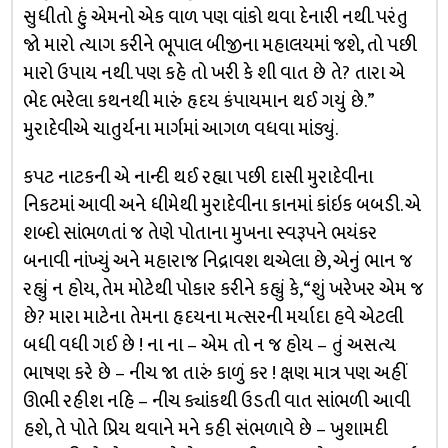
સુધીતો હું એમનો એક વાળ પણ વાંકો થવા દેનારી નથી. પરંતુ
જો મારો ત્યાગ કરીને ભૂપાલ બીજીના મહાલયમાં જશે, તો પછી
મારો ઉપાય નથી. પણ કહે તો ખરી કે શી વાત છે તે? તારા એ
ભેદ ભરેલા કથનથી મારું હૃદય કંપાયમાન થઈ ગયું છે.”
મુરાદેવીએ ચાતુર્યના માર્ગમાં આગળ વધવા માંડ્યું.
કપટ નાટકની એ નાન્દી થઈ રહ્યા પછી દાસી મુરાદેવીના
નિકટમાં આવી અને ધીમેથી મુરાદેવીના કાનમાં કાંઇક બબડી. એ
શબ્દો સાંભળતાં જ તેણે પોતાના મુખના સ્વરૂપને ભયંકર
બનાવી નાંખ્યું અને મહારાજ નિદ્રાવશ થએલા છે, એનું ભાન જ
રહ્યું ન હોય, તેમ મોટેથી પોકાર કરીને કહ્યું કે, “શું ખરેખર એમ જ
છે? મારા માટેના તેમના હૃદયના મત્સરની મર્યાદા હવે એટલી
બધી વધી ગઈ છે ! ના ના – એમ તો ન જ હોય – તું અસત્ય
ભાષણ કરે છે – નીચ જા તારું કાળું કર ! ક્ષણ માત્ર પણ અહીં
ઊભી રહીશ નહિ – નીચ ક્યાંકથી ઉડતી વાત સાંભળી આવી
હશે, તે પોતે પ્રિય થવાને મને કહી સંભળાવે છે – ખુશામદી