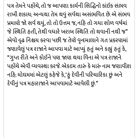
પત્ર તેમને પહોંચે, તો જ આપણા કાર્યની સિદ્ધિનો કાંઈક સંભવ
રાખી શકાય; અન્યથા તેમ થવું સર્વથા અસંભવિત છે. એ સંભવ
પ્રમાણે જો સર્વ થયું, તો તો ઉત્તમ જ, નહિ તો ગયા સોળ વર્ષમાં
જે સ્થિતિ હતી, તેથી વધારે ખરાબ સ્થિતિ તો થવાની નથી જ”
એવો દૃઢ નિશ્ચય કરવા પછી જ તેણે વૃન્દમાલાને ગત પ્રકરણમાં
જણાવેલું પત્ર રાજાને આપવા માટે આપ્યું હતું અને કહ્યું હતું કે,
“ગુપ્ત રીતે અને કોઈને પણ જાણ થયા વિના એ પત્ર રાજાને
પહોંચે એવી વ્યવસ્થા કરજે. એકદમ તારું કે મારું નામ જણાવીશ
નહિ; મોઘમમાં એટલું કહેજે કે, ‘હું દેવીની પરિચારિકા છું અને
દેવીનું પત્ર મહારાજાને આપવામાટે આવેલી છું.”