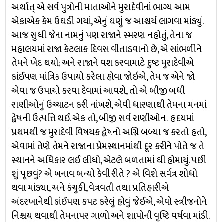
અર્થાત્ એ સર્વ પુત્રોની માતાઓને મુરાદેવીનાં ભાગ્ય આમ
એકાએક કેમ ઉઘડી ગયાં, એનું ઘણું જ આશ્ચર્ય લાગવા માંડ્યું.
આજ સુધી જેના નામનું પણ રાજાને સ્મરણ નહોતું, તેના જ
મહાલયમાં રાજા કેટલાક દિવસ વીતાડવાનો છે, એ સાંભળીને
તેમને ખેદ થયો; અને રાજાને વશ કરવામાટે દુષ્ટ મુરાદેવીએ
કાંઈપણ માંત્રિક ઉપાયો કરેલા હોવા જોઇએ, તેમ જ એને જો
એવા જ ઉપાયો કરવા દેવામાં આવશે, તો એ બીજી બધી
રાણીઓનું ઉચ્ચાટન કરી નાંખશે, એવી ધારણાથી તેમના મનમાં
દ્વેષની ઉત્પત્તિ થઈ. એક તો, બીજી સર્વ રાણીઓના હૃદયમાં
પ્રથમથી જ મુરાદેવી વિષયક દ્વેષનો અગ્નિ બળ્યા જ કરતો હતો,
એવામાં તેણે તેમને રાજાના પ્રેમસ્થાનમાંથી દૂર કરીને પોતે જ તે
સ્થાનને અધિકાર લઈ લીધો, એટલે બળતામાં ઘી હોમાયું. પછી
શું પૂછવું? એ બનાવ બન્યો કેવી રીતે ? એ વિશે સર્વત્ર શોધો
થવા માંડ્યા, અને કંચુકી, વેત્રવતી તથા પ્રતિહારીએ
અંદરખાનેથી કાંઈપણ કપટ કરેલું હોવું જેઈએ, એવો સ્ત્રીજનોને
નિશ્ચય થવાથી તેમનાપર ગાળો અને શાપોની વૃષ્ટિ વર્ષવા માંડી.