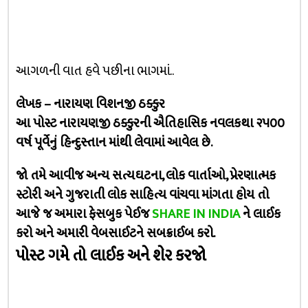
આગળની વાત હવે પછીના ભાગમાં..
લેખક – નારાયણ વિશનજી ઠક્કુર
આ પોસ્ટ નારાયણજી ઠક્કુરની ઐતિહાસિક નવલકથા ૨૫૦૦
વર્ષ પૂર્વેનું હિન્દુસ્તાન માંથી લેવામાં આવેલ છે.
જો તમે આવીજ અન્ય સત્યઘટના, લોક વાર્તાઓ, પ્રેરણાત્મક
સ્ટોરી અને ગુજરાતી લોક સાહિત્ય વાંચવા માંગતા હોય તો
આજે જ અમારા ફેસબુક પેઈજ
SHARE IN INDIA
ને લાઈક
કરો અને અમારી વેબસાઈટને સબક્રાઈબ કરો.
પોસ્ટ ગમે તો લાઈક અને શેર કરજો