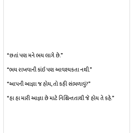
“છતાં પણ મને ભય લાગે છે.”
“ભય રાખવાની કાંઈ પણ આવશ્યકતા નથી.”
“આપની આજ્ઞા જ હોય, તો કહી સંભળાવું?”
“હા હા મારી આજ્ઞા છે માટે નિશ્ચિન્તતાથી જે હોય તે કહે.”