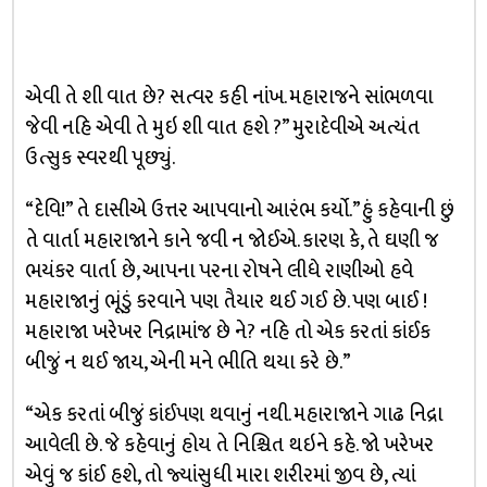
એવી તે શી વાત છે? સત્વર કહી નાંખ. મહારાજને સાંભળવા
જેવી નહિ એવી તે મુઇ શી વાત હશે ?” મુરાદેવીએ અત્યંત
ઉત્સુક સ્વરથી પૂછ્યું.
“દેવિ!” તે દાસીએ ઉત્તર આપવાનો આરંભ કર્યો.”હું કહેવાની છું
તે વાર્તા મહારાજાને કાને જવી ન જોઈએ. કારણ કે, તે ઘણી જ
ભયંકર વાર્તા છે, આપના પરના રોષને લીધે રાણીઓ હવે
મહારાજાનું ભૂંડું કરવાને પણ તૈયાર થઈ ગઈ છે. પણ બાઈ !
મહારાજા ખરેખર નિદ્રામાંજ છે ને? નહિ તો એક કરતાં કાંઈક
બીજું ન થઈ જાય, એની મને ભીતિ થયા કરે છે.”
“એક કરતાં બીજું કાંઈપણ થવાનું નથી. મહારાજાને ગાઢ નિદ્રા
આવેલી છે. જે કહેવાનું હોય તે નિશ્ચિત થઇને કહે. જો ખરેખર
એવું જ કાંઈ હશે, તો જ્યાંસુધી મારા શરીરમાં જીવ છે, ત્યાં