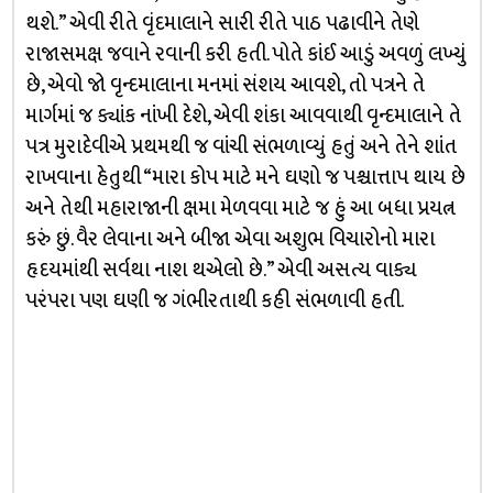
થશે.” એવી રીતે વૃંદમાલાને સારી રીતે પાઠ પઢાવીને તેણે
રાજાસમક્ષ જવાને રવાની કરી હતી. પોતે કાંઈ આડું અવળું લખ્યું
છે, એવો જો વૃન્દમાલાના મનમાં સંશય આવશે, તો પત્રને તે
માર્ગમાં જ ક્યાંક નાંખી દેશે, એવી શંકા આવવાથી વૃન્દમાલાને તે
પત્ર મુરાદેવીએ પ્રથમથી જ વાંચી સંભળાવ્યું હતું અને તેને શાંત
રાખવાના હેતુથી “મારા કોપ માટે મને ઘણો જ પશ્ચાત્તાપ થાય છે
અને તેથી મહારાજાની ક્ષમા મેળવવા માટે જ હું આ બધા પ્રયત્ન
કરું છું. વૈર લેવાના અને બીજા એવા અશુભ વિચારોનો મારા
હૃદયમાંથી સર્વથા નાશ થએલો છે.” એવી અસત્ય વાક્ય
પરંપરા પણ ઘણી જ ગંભીરતાથી કહી સંભળાવી હતી.