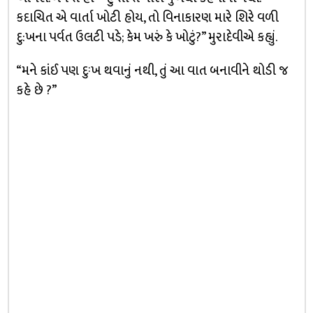
કદાચિત એ વાર્તા ખોટી હોય, તો વિનાકારણ મારે શિરે વળી
દુ:ખના પર્વત ઉલટી પડે; કેમ ખરું કે ખોટું?” મુરાદેવીએ કહ્યું.
“મને કાંઈ પણ દુઃખ થવાનું નથી, તું આ વાત બનાવીને થોડી જ
કહે છે ?”