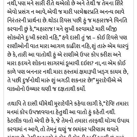
નથી, પણ મને સારી રીતે થએલો છે અને તેથી જ તેમના શિરે
એવો પ્રસંગ ન આવે, એવી જ મારી પરમેશ્વરપ્રતિ અનન્ય ભાવે
નિરંતરની પ્રાર્થના છે. થોડા દિવસ પછી હું જ મહારાજને વિનતિ
કરવાની છું કે, “મહારાજ ! મને સુખી કરવામાટે મારી બીજી
સોક્યોને દુ:ખી કરશો નહિ,” હવે દાસી તું જા – કોઈ દિવસે પણ
રાણીઓની વાત મારા આગળ કાઢીશ નહિ, શું તારું એમ ધારવું
છે કે, તારી આ વાતોથી હું એ રાણીએ ઉપર કોપ કરીશ અને
મારા હૃદયને શોકના સાગરમાં ડૂબાવી દઇશ? ના, ના એમ કોઈ
કાળે પણ બનનાર નથી. મારા હસ્તમાં ક્ષમારૂપી ખડ્‌ગ કાયમ છે,
તે પછી દુર્જનોથી મારું શું બગડી શકનાર છે!” મુરાદેવીએ એ
વાક્યોનો ઉચ્ચાર ઘણી જ દક્ષતાથી કર્યો.
તથાપિ તે દાસી ધીમેથી મુરાદેવીને કહેવા લાગી કે, “દેવિ! તમારા
મનમાં કોપ ઉપજાવવાના હેતુથી આ વાતો હું કહેતી નથી.
કેટલીક વાતો એવી છે કે, જે તેમનો તમારા તરફથી યોગ્ય ઉપાય
કરવામાં ન આવે, તો તેમનું ઘણું જ ભયંકર પરિણામ થવાને