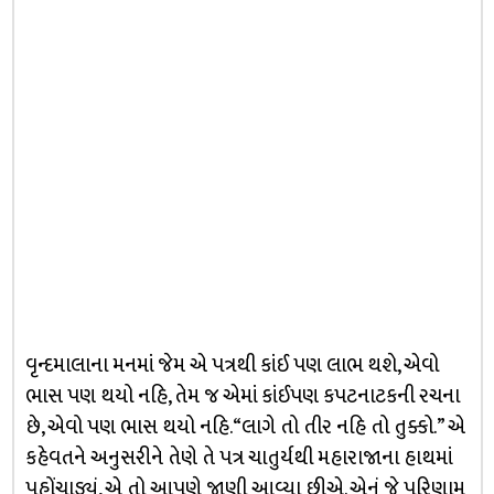
વૃન્દમાલાના મનમાં જેમ એ પત્રથી કાંઈ પણ લાભ થશે, એવો
ભાસ પણ થયો નહિ, તેમ જ એમાં કાંઈપણ કપટનાટકની રચના
છે, એવો પણ ભાસ થયો નહિ. “લાગે તો તીર નહિ તો તુક્કો.” એ
કહેવતને અનુસરીને તેણે તે પત્ર ચાતુર્યથી મહારાજાના હાથમાં
પહોંચાડ્યું, એ તો આપણે જાણી આવ્યા છીએ. એનું જે પરિણામ