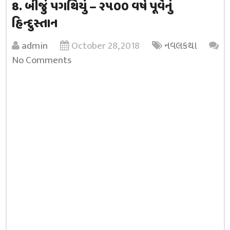
8. બીજું પગથિયું – ૨૫૦૦ વર્ષ પૂર્વેનું
હિન્દુસ્તાન
admin
October 28, 2018
નવલકથા
No Comments