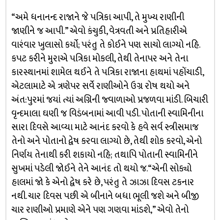
“અમે ધનાનન્દ રાજાને જે પત્રિકા આપી, તે મુખ્ય રાણીની
જાણીને જ આપી.” એવો કંચુકી, વેત્રવતી અને પ્રતિહારીએ
વારંવાર ખુલાસો કર્યો; પરંતુ તે કોઈને પણ સાચો લાગ્યો નહિ.
કપટ કરીને મુરાએ પત્રિકા મોકલી, તેથી તેનાપર અને તેના
કારસ્થાનમાં શામેલ થઈને તે પત્રિકા રાજાના હાથમાં પહોંચાડી,
એટલામાટે એ ત્રણેપર સર્વે રાણીઓને ઉગ્ર રોષ થયો અને
અંત:પુરમાં જયાં ત્યાં અગ્નિની જ્વાળાઓ પ્રજળવા માંડી. બિચારી
વૃન્દમાલા ઘણી જ વિડંબનામાં આવી પડી. પોતાની સ્વામિનીના
સારા દિવસે આવ્યા માટે આનંદ કરવો કે હવે સર્વ સ્ત્રીસમાજ
તેનો અને પોતાનો દ્વેષ કરવા લાગ્યો છે, તેથી શોક કરવો, એનો
નિર્ણય તેનાથી કરી શકાયો નહિ; તથાપિ પોતાની સ્વામિનીને
સુખમાં પડેલી જોઈને તેને આનંદ તો થયો જ. “એની સોક્યો
હાલમાં જો કે એનો દ્વેષ કરે છે, પરંતુ તે ઝાઝા દિવસ ટકનાર
નથી. ચાર દિવસ પછી એ બીનાને બધા ભૂલી જશે અને બીજી
ચાર રાણીઓ પ્રમાણે એને પણ ગણવા માંડશે,” એવો તેનો