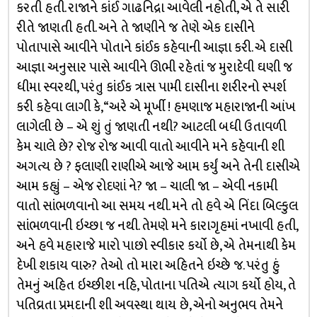
કરતી હતી. રાજાને કાંઈ ગાઢનિદ્રા આવેલી નહોતી, એ તે સારી
રીતે જાણતી હતી. અને તે જાણીને જ તેણે એક દાસીને
પોતાપાસે આવીને પોતાને કાંઈક કહેવાની આજ્ઞા કરી. એ દાસી
આજ્ઞા અનુસાર પાસે આવીને ઊભી રહેતાં જ મુરાદેવી ઘણી જ
ધીમા સ્વરથી, પરંતુ કાંઈક ત્રાસ પામી દાસીના શરીરનો સ્પર્શ
કરી કહેવા લાગી કે, “અરે એ મૂર્ખી ! હમણાજ મહારાજાની આંખ
લાગેલી છે – એ શું તું જાણતી નથી? આટલી બધી ઉતાવળી
કેમ ચાલે છે? રોજ રોજ આવી વાતો આવીને મને કહેવાની શી
અગત્ય છે ? ફલાણી રાણીએ આજે આમ કર્યું અને તેની દાસીએ
આમ કહ્યું – એજ રોદણાં ને? જા – ચાલી જા – એવી નકામી
વાતો સાંભળવાનો આ સમય નથી. મને તો હવે એ નિંદા બિલ્કુલ
સાંભળવાની ઇચ્છા જ નથી. તેમણે મને કારાગૃહમાં નખાવી હતી,
અને હવે મહારાજે મારો પાછો સ્વીકાર કર્યો છે, એ તેમનાથી કેમ
દેખી શકાય વારુ? તેઓ તો મારા અહિતને ઇચ્છે જ. પરંતુ હું
તેમનું અહિત ઇચ્છીશ નહિ, પોતાના પતિએ ત્યાગ કર્યો હોય, તે
પતિવ્રતા પ્રમદાની શી અવસ્થા થાય છે, એનો અનુભવ તેમને