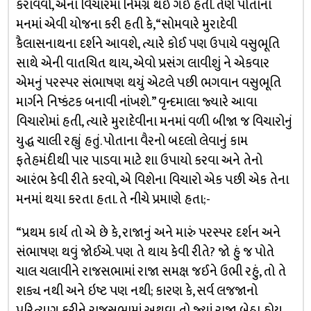
કરાવવો, એના વિચારમાં નિમગ્ન થઈ ગઈ હતી. તેણે પોતાના
મનમાં એવી યોજના કરી હતી કે, “સોમવારે મુરાદેવી
કૈલાસનાથના દર્શને આવશે, ત્યારે કોઈ પણ ઉપાયે વસુભૂતિ
સાથે એની વાતચિત થાય, એવો પ્રસંગ લાવીશું ને એકવાર
એમનું પરસ્પર સંભાષણ થયું એટલે પછી ભગવાન વસુભૂતિ
માર્ગને નિષ્કંટક બનાવી નાંખશે.” વૃન્દમાલા જ્યારે આવા
વિચારોમાં હતી, ત્યારે મુરાદેવીના મનમાં વળી બીજા જ વિચારોનું
યુદ્ધ ચાલી રહ્યું હતું. પોતાના વૈરનો બદલો લેવાનું કામ
ફતેહમંદીથી પાર પાડવા માટે શા ઉપાયો કરવા અને તેનો
આરંભ કેવી રીતે કરવો, એ વિશેના વિચારો એક પછી એક તેના
મનમાં થયા કરતા હતા. તે નીચે પ્રમાણે હતા;-
“પ્રથમ કાર્ય તો એ છે કે, રાજાનું અને મારું પરસ્પર દર્શન અને
સંભાષણ થવું જોઈએ. પણ તે થાય કેવી રીતે? જો હું જ પોતે
ચાલ ચલાવીને રાજસભામાં રાજા સમક્ષ જઈને ઉભી રહું, તો તે
શક્ય નથી અને ઇષ્ટ પણ નથી; કારણ કે, સર્વ લજજાનો
પરિત્યાગ કરીને રાજસભામાં અથવા તો જ્યાં રાજા બેઠા હોય