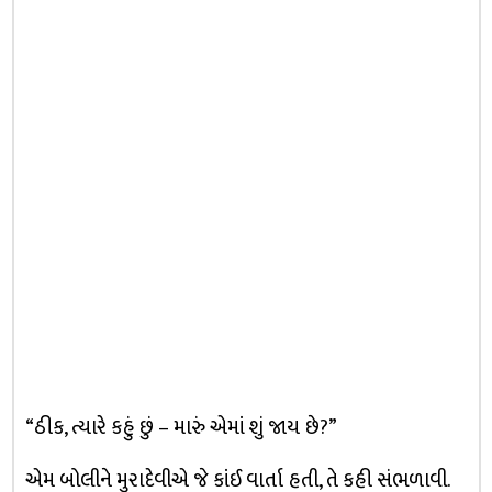
“ઠીક, ત્યારે કહું છું – મારું એમાં શું જાય છે?”
એમ બોલીને મુરાદેવીએ જે કાંઈ વાર્તા હતી, તે કહી સંભળાવી.