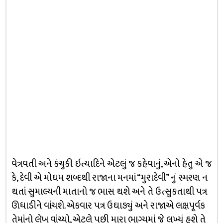
વેત્રવતી અને કંચુકી ઇત્યાદિને એટલું જ કહેવાનું, એનો હેતુ એ જ
કે, દેવી એ મોઘમ શબ્દથી રાજાના મનમાં “મુરાદેવી” નું સ્મરણ ન
થતાં સુમાલ્યની માતાનો જ ભાસ થશે અને તે ઉત્સુકતાથી પત્ર
ઊધાડીને વાંચશે. એકવાર પત્ર ઉઘાડ્યું અને રાજાએ લક્ષપૂર્વક
તેમાંનો લેખ વાંચ્યો, એટલે પછી મારા ભાગ્યમાં જે લખ્યું હશે તે