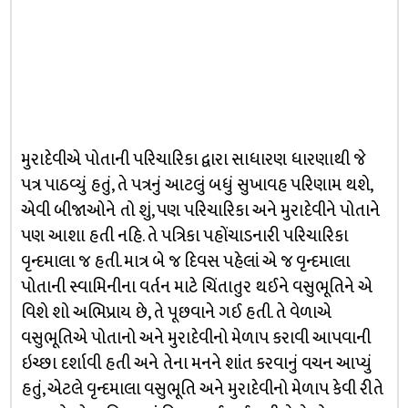
મુરાદેવીએ પોતાની પરિચારિકા દ્વારા સાધારણ ધારણાથી જે
પત્ર પાઠવ્યું હતું, તે પત્રનું આટલું બધું સુખાવહ પરિણામ થશે,
એવી બીજાઓને તો શું, પણ પરિચારિકા અને મુરાદેવીને પોતાને
પણ આશા હતી નહિ. તે પત્રિકા પહોંચાડનારી પરિચારિકા
વૃન્દમાલા જ હતી. માત્ર બે જ દિવસ પહેલાં એ જ વૃન્દમાલા
પોતાની સ્વામિનીના વર્તન માટે ચિંતાતુર થઈને વસુભૂતિને એ
વિશે શો અભિપ્રાય છે, તે પૂછવાને ગઈ હતી. તે વેળાએ
વસુભૂતિએ પોતાનો અને મુરાદેવીનો મેળાપ કરાવી આપવાની
ઇચ્છા દર્શાવી હતી અને તેના મનને શાંત કરવાનું વચન આપ્યું
હતું, એટલે વૃન્દમાલા વસુભૂતિ અને મુરાદેવીનો મેળાપ કેવી રીતે