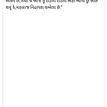
સંભવ છે, તેથી જ આજે હું દોડતી દોડતી અહીં આવી છું. સારું
થયું કે, મહારાજ નિદ્રાવશ થએલા છે.”