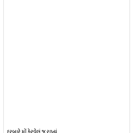
દરબારે મોં ફેરવેલું જ રાખ્યું.