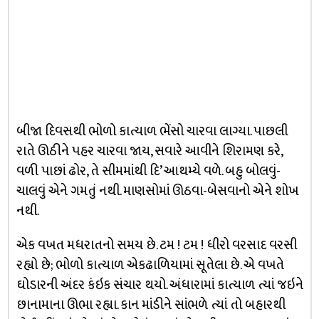
બીજા દિવસથી ભોળો કાત્યાળ ભેંસો ચારવા લાગ્યા. પાછલી
રાતે ઊઠીને પહર ચારવા જાય, સવારે આવીને શિરામણ કરે,
વળી પાછાં ઢોર, તે સીમમાંથી દિ’ આથમ્યે વળે. બહુ બોલવું-
ચાલવું એને ગમતું નથી. માણસોમાં ઊઠવા-બેસવાનો એને શોખ
નથી.
એક વખત મધરાતનો સમય છે. ટમ ! ટમ ! ધીરો વરસાદ વરસી
રહ્યો છે; ભોળો કાત્યાળ એકઢાળિયામાં સૂતેલા છે. એ વખતે
ઘોડારની અંદર કંઇક સંચાર થયો. અંધારામાં કાત્યાળ ત્યાં જઇને
છાનામાના ઊભા રહ્યા. કાન માંડીને સાંભળે ત્યાં તો બહારથી