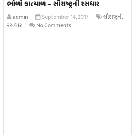
ભોળો કાત્યાળ – સૌરાષ્ટ્રની રસધાર
admin
September 14, 2017
સૌરાષ્ટ્રની
રસધાર
No Comments