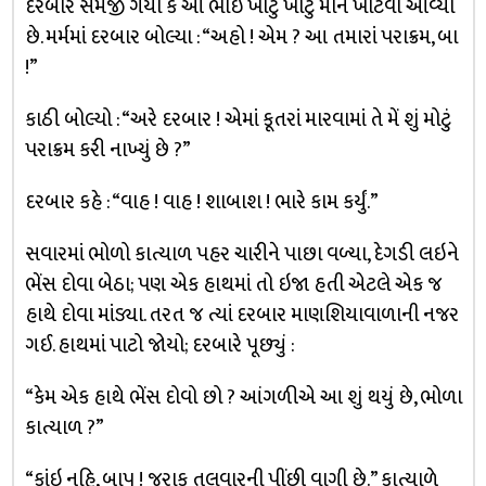
દરબાર સમજી ગયા કે આ ભાઇ ખોટું ખોટું માન ખાટવા આવ્યો
છે. મર્મમાં દરબાર બોલ્યા : “અહો ! એમ ? આ તમારાં પરાક્રમ, બા
!”
કાઠી બોલ્યો : “અરે દરબાર ! એમાં કૂતરાં મારવામાં તે મેં શું મોટું
પરાક્રમ કરી નાખ્યું છે ?”
દરબાર કહે : “વાહ ! વાહ ! શાબાશ ! ભારે કામ કર્યું.”
સવારમાં ભોળો કાત્યાળ પહર ચારીને પાછા વળ્યા, દેગડી લઇને
ભેંસ દોવા બેઠા; પણ એક હાથમાં તો ઇજા હતી એટલે એક જ
હાથે દોવા માંડ્યા. તરત જ ત્યાં દરબાર માણશિયાવાળાની નજર
ગઈ. હાથમાં પાટો જોયો; દરબારે પૂછ્યું :
“કેમ એક હાથે ભેંસ દોવો છો ? આંગળીએ આ શું થયું છે, ભોળા
કાત્યાળ ?”
“કાંઇ નહિ, બાપુ ! જરાક તલવારની પીંછી વાગી છે.” કાત્યાળે