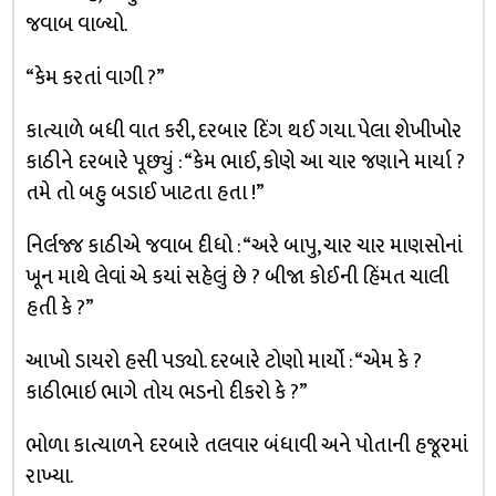
જવાબ વાળ્યો.
“કેમ કરતાં વાગી ?”
કાત્યાળે બધી વાત કરી, દરબાર દિંગ થઈ ગયા. પેલા શેખીખોર
કાઠીને દરબારે પૂછ્યું : “કેમ ભાઈ, કોણે આ ચાર જણાને માર્યા ?
તમે તો બહુ બડાઈ ખાટતા હતા !”
નિર્લજ્જ કાઠીએ જવાબ દીધો : “અરે બાપુ, ચાર ચાર માણસોનાં
ખૂન માથે લેવાં એ કયાં સહેલું છે ? બીજા કોઈની હિંમત ચાલી
હતી કે ?”
આખો ડાયરો હસી પડ્યો. દરબારે ટોણો માર્યો : “એમ કે ?
કાઠીભાઇ ભાગે તોય ભડનો દીકરો કે ?”
ભોળા કાત્યાળને દરબારે તલવાર બંધાવી અને પોતાની હજૂરમાં
રાખ્યા.