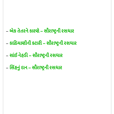
–
એક તેતરને કારણે – સૌરાષ્ટ્રની રસધાર
–
કાઠિયાણીની કટારી – સૌરાષ્ટ્રની રસધાર
–
સાંઈ નેહડી – સૌરાષ્ટ્રની રસધાર
–
સિંહનું દાન – સૌરાષ્ટ્રની રસધાર