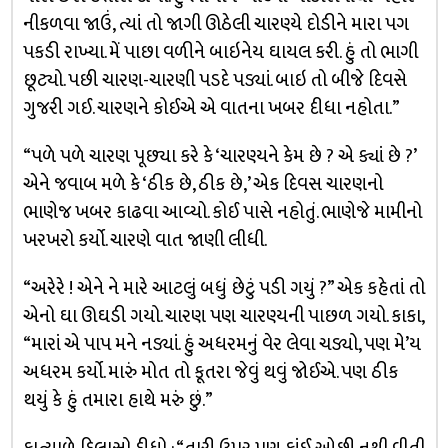
નીકળવા જાઉં, ત્યાં તો જાગી ઊઠેલી ચારણ્યે દોડીને મારા પગ
પકડી રાખ્યા. મેં પાછા વળીને બાઇનેય ઘાયલ કરી. હું તો ભાગી
છૂટ્યો. પછી ચારણ-ચારણી પડદે પડ્યાં. બાઇ તો બીજે દિવસે
ગુજરી ગઈ. ચારણને કોઈએ એ વાતના ખબર દીધા નહોતા.”
“પળે પળે ચારણ પૂછ્યા કરે કે ‘ચારણ્યને કેમ છે ? એ ક્યાં છે ?’
એને જવાબ મળે કે ‘ઠીક છે, ઠીક છે,’ એક દિવસ ચારણનો
ભાણેજ ખબર કાઢવા આવ્યો. કોઈ પાસે નહોતું. ભાણેજે મામીનો
ખરખરો કર્યો. ચારણે વાત જાણી લીધી.
“અરેરે ! એને ને મારે આટલું બધું છેટું પડી ગયું ?” એક કહેતાં તો
એનો ઘા ઊઘડી ગયો. ચારણ પણ ચારણ્યની પાછળ ગયો. કાકા,
“મારાં એ પાપ મને નડ્યાં. હું અધરમનું વેર લેવા ચડ્યો, પણ મે’ય
અધરમ કર્યો. મારું મોત તો કૂતરા જેવું થવું જોઈએ. પણ ઠીક
થયું કે હું તમારા હાથે મરું છું.”