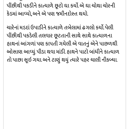
પીંછીથી પકડીને કાત્યાળે છૂટો ઘા કર્યો. એ ઘા ચોથા ચોરની
કેડમાં આવ્યો, અને એ પણ જમીનદોસ્ત થયો.
ચારેનાં મડદાં ઉપાડીને કાત્યાળે તબેલામાં ઢગલો કર્યો. પેલી
પીંછીથી પકડેલી તલવાર છૂટતાની સાથે સાથે કાત્યાળના
હાથનાં આંગળાં પણ કાપતી ગયેલી એ વાતનું એને પાછળથી
ઓસાણ આવ્યું. પીડા થવા માંડી. હાથને પાટો બાંધીને કાત્યાળ
તો પાછા સૂઇ ગયા. અને ટાણું થયું ત્યારે પહર ચાલી નીકળ્યા.