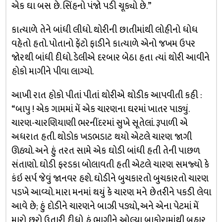
એક ઘા બસ છે. સિંહનો પંજો પડી ચૂક્યો છે.”
કાત્યાળે તેને બાંધી લીધો. થોરીની છાતીમાંથી લોહીનો ધોધ
વહેતો હતો. પોતાનો ફેંટો ફાડીને કાત્યાળે એનો જખમ ઉપર
જોરથી બાંધી દીધો. ડેલીએ દરબાર બેઠા હતા ત્યાં થોરી આવીને
હોકો માગીને પીવા લાગ્યો.
આખી રાત હોકો પીતાં પીતાં થોરીએ થોડીક આપવીતી કહી :
“બાપુ ! એક ગામમાં મેં એક ચારણના ઘરમાં ખાતર પાડ્યું.
ચારણ-ચારણિયાણી ભરનીંદરમાં સુખે સૂતેલાં. રૂપાળી એ
અધરાત હતી. થોડોક ખડભડાટ થયો એટલે ચારણ જાગી
ઊઠ્યો. અને હું તરત સામે એક ઘોડી બાંધી હતી તેની પાછળ
સંતાણો. ઘોડી ફરડકા બોલાવતી હતી એટલે ચારણ સમજ્યો કે
કંઇ સર્પ જેવું જાનવર હશે. ઘોડીને બુચકારતો બુચકારતો ચારણ
પડખે આવ્યો. મારા મનમાં થયું કે ચારણ મને છેતરીને પકડી લેવા
આવે છે; હું દોડીને ચારણને બાઝી પડ્યો, અને એના પેટમાં મેં
મારો છરો ઉતારી દીધો. હું ભાગીને ઓલ્યા બાકોરામાંથી બહાર