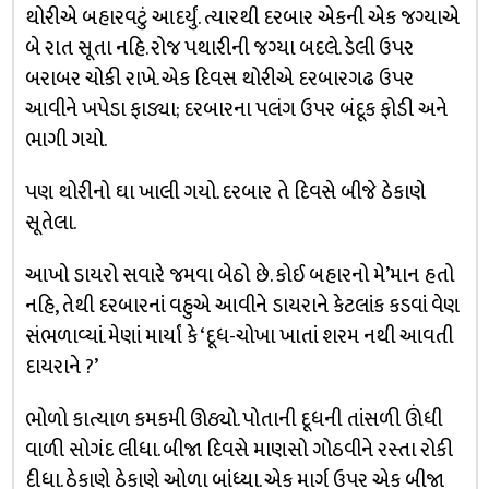
થોરીએ બહારવટું આદર્યું. ત્યારથી દરબાર એકની એક જગ્યાએ
બે રાત સૂતા નહિ. રોજ પથારીની જગ્યા બદલે. ડેલી ઉપર
બરાબર ચોકી રાખે. એક દિવસ થોરીએ દરબારગઢ ઉપર
આવીને ખપેડા ફાડ્યા; દરબારના પલંગ ઉપર બંદૂક ફોડી અને
ભાગી ગયો.
પણ થોરીનો ઘા ખાલી ગયો. દરબાર તે દિવસે બીજે ઠેકાણે
સૂતેલા.
આખો ડાયરો સવારે જમવા બેઠો છે. કોઈ બહારનો મે’માન હતો
નહિ, તેથી દરબારનાં વહુએ આવીને ડાયરાને કેટલાંક કડવાં વેણ
સંભળાવ્યાં. મેણાં માર્યાં કે ‘દૂધ-ચોખા ખાતાં શરમ નથી આવતી
દાયરાને ?’
ભોળો કાત્યાળ કમકમી ઊઠ્યો. પોતાની દૂધની તાંસળી ઊંધી
વાળી સોગંદ લીધા. બીજા દિવસે માણસો ગોઠવીને રસ્તા રોકી
દીધા. ઠેકાણે ઠેકાણે ઓળા બાંધ્યા. એક માર્ગ ઉપર એક બીજા