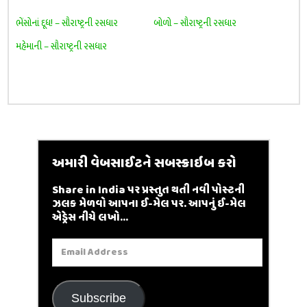
ભેંસોનાં દૂધ! – સૌરાષ્ટ્રની રસધાર
બોળો – સૌરાષ્ટ્રની રસધાર
મહેમાની – સૌરાષ્ટ્રની રસધાર
અમારી વેબસાઈટને સબસ્ક્રાઇબ કરો
Share in India પર પ્રસ્તુત થતી નવી પોસ્ટની
ઝલક મેળવો આપના ઈ-મેલ પર. આપનું ઈ-મેલ
એડ્રેસ નીચે લખો...
Email
Address
Subscribe