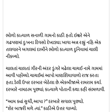
ભોળો કાત્યાળ સનાળી ગામનો કાઠી હતો. ઇશ્વરે એને
ગઢપણમાં દુ:ખના દિવસો દેખાડ્યા. ખાવા અન્ન રહ્યું નહિ. એક
તલવારને બગલમાં દાબીને ભોળો કાત્યાળ દુનિયામાં ચાલી
નીકળ્યો.
ચાલતાં ચાલતાં ગીરની અંદર ડુંગરે મઢેલા ચાચઈ નામે ગામમાં
આવી પહોંચ્યો. ચાચઈમાં આપો માણશિયાવાળો રાજ કરતા
હતા. ડેલી ઉપર દરબાર બેઠેલા છે. એકબીજાએ રામરામ કર્યા.
દરબારે નામઠામ પૂછ્યાં; કાત્યાળે પોતાની કથા કહી સંભળાવી.
“આમ ક્યાં સુધી, આપા ?” દરબારે સવાલ પૂછ્યો.
“શેર બાજરી મળે ત્યાં.” કાઠીએ ઉત્તર વાળ્યો.