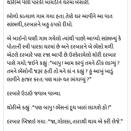
થોરીએ પેલી પારકી બાયડીને ઘરમાં બેસારી.
ભોળો કાત્યાળ ગામ ગયા હતા. તેણે ઘર આવીને આ વાત
સાંભળી, દરબારને બહુ ઠપકો દીધો.
એ બાઇનો ધણી ગામ ગયેલો ત્યાંથી પાછો આવ્યો. સાંભળ્યું કે
પોતાની સ્ત્રી પારકા ઘરમાં છે અને દરબારને બે ભેંસો મળી
એટલે દરબારે પણ રજા આપી છે. ઉશ્કેરાયેલો થોરી દરબાર
પાસે ગયો; જઇને કહ્યું : “બાપુ ! આમ કરવું તમને ઠીક લાગ્યું ?
તમને ભેંસોની જરૂર હતી તો મને કાં ન કહ્યું ? હું આખું ખાડું
લાવીને હાજર કરત; પણ મારું ઘર ભંગાવ્યું ?”
દરબારે ઉડાઉ જવાબ વાળ્યા.
થોરીએ કહ્યું : “પણ બાપુ ! ભેંસનાં દૂધ ખારાં લાગશે હો !”
દરબાર ખિજાઇ ગયા : “જા, ગોલકા, તારાથી થાય એ કરી લેજે.”