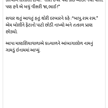
કાત્યાળે દિલાસો દીધો : “તારી ઉપર પણ કાંઈ ઓછી નથી વીતી.
પણ હવે એ બધું વીસરી જા, ભાઈ !”
સવાર થતું આવતું હતું. થોરી દરબારને કહે : “બાપુ, રામ રામ.”
એમ બોલીને ફેંટાનો પાટો છોડી નાખ્યો અને તત્કાળ પ્રાણ
છોડ્યો.
આપા માણશિયાવાળાએ કાત્યાળને આંબાગાલોળ નામનું
ગામડું ઇનામમાં આપ્યું.