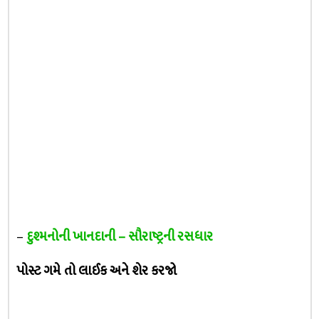
–
દુશ્મનોની ખાનદાની – સૌરાષ્ટ્રની રસધાર
પોસ્ટ ગમે તો લાઈક અને શેર કરજો