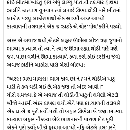
કોઈ ભીંતમાં ખોદતું હોય એવું લાગ્યું. પોતાની તલવાર હાથમાં
ઝાલીને કાત્યાળ ચૂપચાપ ત્યાં લપાઈ ઊભા. થોડી વારે ભીંતમાં
બાકોરું પડ્યું. બાકોરામાંથી એક આદમી અંદર આવ્યો.
કાત્યાળની તલવારને એક જ ઝાટકે એ ચોર ‘વોય’ કરીને પડ્યો.
અંદર એ અવાજ થયો, એટલે બહાર ઊભેલા બીજા ત્રણ જુવાનો
ભાગ્યા. કાત્યાળ તો ત્યાં ને ત્યાં જ ઊભા રહ્યા. થોડી વારે ત્રણે
જણ પાછા વળીને ઊભા. કાત્યાળે કળા કરી. કોઇ દરદીના જેવો
અવાજ કાઢીને બાકોરા પાસે બેસી બોલ્યા :
“અરર ! ભલા માણસ ! ભાગ જાવ છો ને ? મને ઘોડીએ પાટુ
મારી તે કળ ચડી ગઇ છે. એક જણ તો અંદર આવો !”
ચોરો સમજ્યા કે એ અવાજ તો ઘોડીની પાટુનો થયેલો. એટલે
બીજો આદમી અંદર દાખલ થયો. એને પણ કાત્યાળની તલવારે
એક ઘાએ જ પૂરો કર્યો. પછી તો બહાર ઊભેલા બે જણા ભાગ્યા.
કાત્યાળ બહાર નીકળ્યા. બેઉ ભાગનારની પાછળ દોટ મૂકી
એકને પૂરો કર્યો; બીજો હાથમાં આવ્યો નહિ એટલે તલવારને