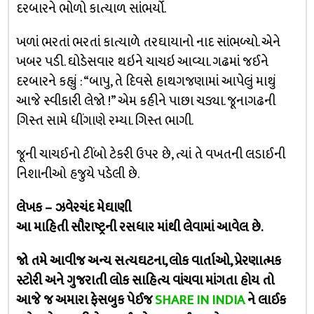
દરબારને ભોળો કાત્યાળ સાંભર્યો.
ખળાં ભરતાં ભરતાં કાત્યાળે તરઘાયાનો નાદ સાંભળ્યો. એને
ખબર પડી. ઘોડેસવાર થઇને ચાચઇ આવ્યા. ગઢમાં જઈને
દરબારને કહ્યું : “બાપુ, તે દિવસે હાથગજણામાં આપેલું માથું
આજે સ્વીકારી લેજો !” એમ કહીને પાછા ચડ્યા. જૂનાગઢની
ગિસ્ત સામે ધીંગાણે રમ્યા. ગિસ્ત ભાગી.
જૂની ચાચઈનો ટીંબો ટેકરી ઉપર છે, ત્યાં તે વખતની લડાઈની
નિશાનીઓ હજુયે પડેલી છે.
લેખક – ઝવેરચંદ મેઘાણી
આ માહિતી સૌરાષ્ટ્રની રસધાર માંથી લેવામાં આવેલ છે.
જો તમે આવીજ અન્ય સત્યઘટના, લોક વાર્તાઓ, પ્રેરણાત્મક
સ્ટોરી અને ગુજરાતી લોક સાહિત્ય વાંચવા માંગતા હોય તો
આજે જ અમારા ફેસબુક પેઈજ
SHARE IN INDIA
ને લાઈક