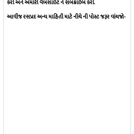
કરો અને અમારી વેબસાઈટ ને સબક્રાઈબ કરો.
આવીજ રસપ્રદ અન્ય માહિતી માટે નીચે ની પોસ્ટ જરૂર વાંચજો-