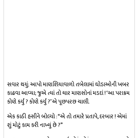
સવાર થયું; આપો માણશિયાવાળો તબેલામાં ઘોડાઓની ખબર
કાઢવા આવ્યા; જુએ ત્યાં તો ચાર માણસોનાં મડદાં ! ‘આ પરાક્રમ
કોણે કર્યું ? કોણે કર્યું ?’ એ પૂછપરછ ચાલી.
એક કાઠી હસીને બોલ્યો : “એ તો તમારે પ્રતાપે, દરબાર ! એમાં
શું મોટું કામ કરી નાખ્યું છે ?”