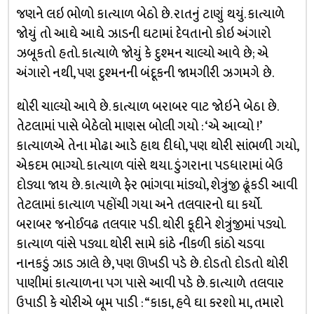
જણને લઇ ભોળો કાત્યાળ બેઠો છે. રાતનું ટાણું થયું. કાત્યાળે
જોયું તો આઘે આઘે ઝાડની ઘટામાં દેવતાનો કોઇ અંગારો
ઝબૂકતો હતો. કાત્યાળે જોયું કે દુશ્મન ચાલ્યો આવે છે; એ
અંગારો નથી, પણ દુશ્મનની બંદૂકની જામગીરી ઝગમગે છે.
થોરી ચાલ્યો આવે છે. કાત્યાળ બરાબર વાટ જોઇને બેઠા છે.
તેટલામાં પાસે બેઠેલો માણસ બોલી ગયો : ‘એ આવ્યો !’
કાત્યાળએ તેના મોઢા આડે હાથ દીધો, પણ થોરી સાંભળી ગયો,
એકદમ ભાગ્યો. કાત્યાળ વાંસે થયા. ડુંગરાના પડધારામાં બેઉ
દોડ્યા જાય છે. કાત્યાળે ફેર ભાંગવા માંડ્યો, શેત્રુંજી ઢૂંકડી આવી
તેટલામાં કાત્યાળ પહોંચી ગયા અને તલવારનો ઘા કર્યો.
બરાબર જનોઈવઢ તલવાર પડી. થોરી કૂદીને શેત્રુંજીમાં પડ્યો.
કાત્યાળ વાંસે પડ્યા. થોરી સામે કાંઠે નીકળી કાંઠો ચડવા
નાનકડું ઝાડ ઝાલે છે, પણ ઊખડી પડે છે. દોડતો દોડતો થોરી
પાણીમાં કાત્યાળના પગ પાસે આવી પડે છે. કાત્યાળે તલવાર
ઉપાડી કે ચોરીએ બૂમ પાડી : “કાકા, હવે ઘા કરશો મા, તમારો