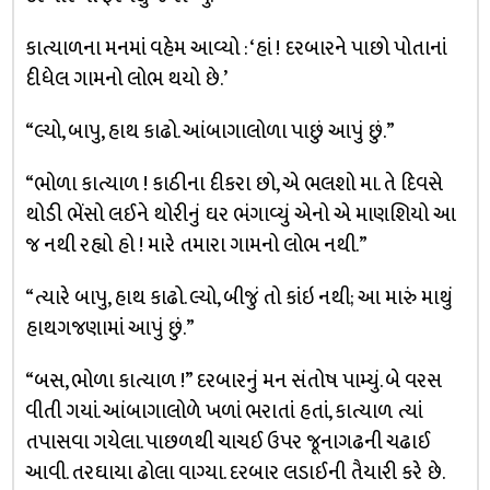
કાત્યાળના મનમાં વહેમ આવ્યો : ‘હાં ! દરબારને પાછો પોતાનાં
દીધેલ ગામનો લોભ થયો છે.’
“લ્યો, બાપુ, હાથ કાઢો. આંબાગાલોળા પાછું આપું છું.”
“ભોળા કાત્યાળ ! કાઠીના દીકરા છો, એ ભલશો મા. તે દિવસે
થોડી ભેંસો લઈને થોરીનું ઘર ભંગાવ્યું એનો એ માણશિયો આ
જ નથી રહ્યો હો ! મારે તમારા ગામનો લોભ નથી.”
“ત્યારે બાપુ, હાથ કાઢો. લ્યો, બીજું તો કાંઇ નથી; આ મારું માથું
હાથગજણામાં આપું છું.”
“બસ, ભોળા કાત્યાળ !” દરબારનું મન સંતોષ પામ્યું. બે વરસ
વીતી ગયાં. આંબાગાલોળે ખળાં ભરાતાં હતાં, કાત્યાળ ત્યાં
તપાસવા ગયેલા. પાછળથી ચાચઈ ઉપર જૂનાગઢની ચઢાઈ
આવી. તરઘાયા ઢોલા વાગ્યા. દરબાર લડાઈની તૈયારી કરે છે.