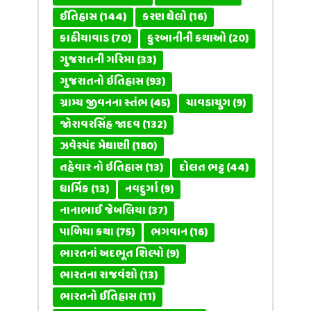
ઈતિહાસ
(144)
કરણ ઘેલો
(16)
કાઠીયાવાડ
(70)
કુરબાનીની કથાઓ
(20)
ગુજરાતની ગરિમા
(33)
ગુજરાતનો ઇતિહાસ
(93)
ગ્રામ્ય જીવનના સ્તંભ
(45)
ચાવડાયુગ
(9)
જોરાવરસિંહ જાદવ
(132)
ઝવેરચંદ મેઘાણી
(180)
તહેવાર નો ઇતિહાસ
(13)
દોલત ભટ્ટ
(44)
ધાર્મિક
(13)
નવદુર્ગા
(9)
નાનાભાઈ જેબલિયા
(37)
પાળિયા કથા
(75)
ભગવાન
(16)
ભારતનાં અદભૂત શિલ્પો
(9)
ભારતના રાજવંશો
(13)
ભારતનો ઈતિહાસ
(11)