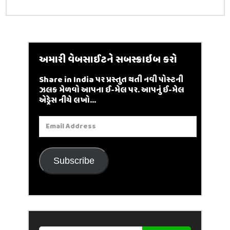
અમારી વેબસાઈટને સબસ્ક્રાઇબ કરો
Share in India પર પ્રસ્તુત થતી નવી પોસ્ટની
ઝલક મેળવો આપના ઈ-મેલ પર. આપનું ઈ-મેલ
એડ્રેસ નીચે લખો...
Email
Address
Subscribe