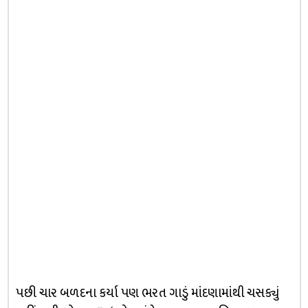
પછી ચાર બળદના કર્યા પણ ભરત ગાડું માંદણામાંથી ચસક્યું