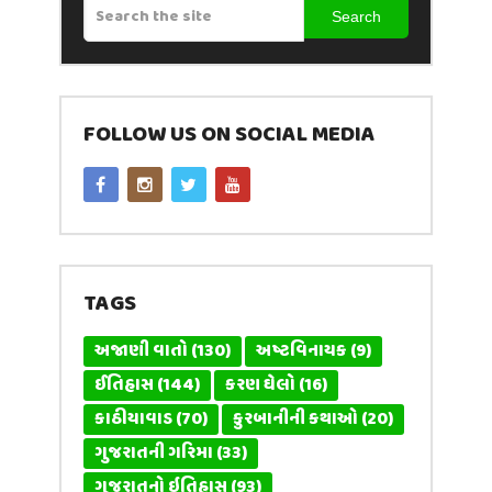
Search
FOLLOW US ON SOCIAL MEDIA
TAGS
અજાણી વાતો
(130)
અષ્ટવિનાયક
(9)
ઈતિહાસ
(144)
કરણ ઘેલો
(16)
કાઠીયાવાડ
(70)
કુરબાનીની કથાઓ
(20)
ગુજરાતની ગરિમા
(33)
ગુજરાતનો ઇતિહાસ
(93)