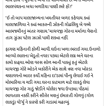
માથે હાથ ન મૂકવા દે એવા તો પાળિયાણા છે. એની આગળ
ભાલપંથકના બધા બળદિયા પાણી ભરે હોં !’
‘ઈ તો બાપ માલાજાળ્યના ખમતીધર બળદ કહેવાય. ક્યાં
માલાજાળિયા ને ક્યાં આકરુની ઝોકની ગોઢલિયુ બે વચ્ચે
આભજમીનનું અંતર ગણાય.’ માધવજી ગોરના મર્માળા વેણનો
તાગ ઝુંઝા પટેલ ઝાઝો પામી શક્યા નહીં.
ફાગણ મહિનાની હોળી આવી. ઘઉંના ખળા ભરાઈ ગયા. ઉનાળો
આવ્યો ભાલના ખેડૂતો નવરા પડ્યા એટલે લગ્ન અને ઘરના
કામો કાઢ્‌યા. ઓણ વરસ સોળ આની પાક્યું હતું એટલે
માધવજી ગોરે ઓડને બકોરીને એક સાથે ત્રણ નવા ખોરડા
ચણાવવનો આદર કર્યો. મહિના દા’ડામાં પીન્યુ લેવાઈ ગઈ ને
મોભારિયા ય ચડી ગયા. ઘરના કાટમાળ માટે લાકડું લેવા
માધવજી ગોર ગાડું જોડીને ધોલેરા જવા ઉપડ્યા. પીઠમાં
ભાવતાલ નક્કી કરીને સીત્તેર મણનું ઇમારતી ગોળવું (ગોળ
લાકડું) વો’ર્યુ ને કારણે કરી ગાડામાં ચઢાવ્યું.