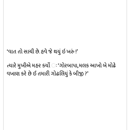
‘વાત તો સાચી છે. હવે જે થયું ઇ ખરું !’
ત્યારે મુખીએ મહર કર્યો ઃ ‘ગોરબાપા, મલક આખો બે મોઢે
વખાણ કરે છે ઈ તમારી ગોઢલિયું કે બીજી ?’