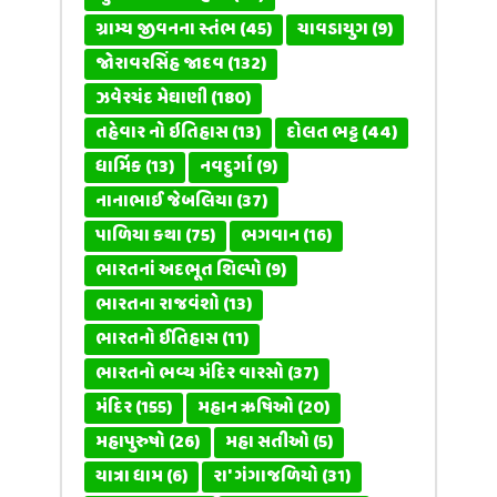
ગ્રામ્ય જીવનના સ્તંભ
(45)
ચાવડાયુગ
(9)
જોરાવરસિંહ જાદવ
(132)
ઝવેરચંદ મેઘાણી
(180)
તહેવાર નો ઇતિહાસ
(13)
દોલત ભટ્ટ
(44)
ધાર્મિક
(13)
નવદુર્ગા
(9)
નાનાભાઈ જેબલિયા
(37)
પાળિયા કથા
(75)
ભગવાન
(16)
ભારતનાં અદભૂત શિલ્પો
(9)
ભારતના રાજવંશો
(13)
ભારતનો ઈતિહાસ
(11)
ભારતનો ભવ્ય મંદિર વારસો
(37)
મંદિર
(155)
મહાન ઋષિઓ
(20)
મહાપુરુષો
(26)
મહા સતીઓ
(5)
યાત્રા ધામ
(6)
રા' ગંગાજળિયો
(31)