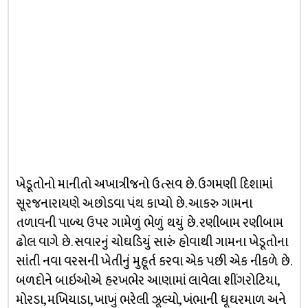
ખેડૂતોનો માનીતો અખાત્રીજનો ઉત્સવ છે. ઉગમણી દિશામાં
સૂરજનારાયણે અછોડવા પંથ કાપ્યો છે. આકરુ ગામના
તળાવની પાળ્ય ઉપર ગામેળું ભેળું થયું છે. રણીબામ રણીબામ
ઢોલ વાગે છે. સવારનું ચોઘડિયું સારું હોવાથી ગામના ખેડૂતોના
સાંતી નવા વરસની ખેતીનું મુહૂર્ત કરવા એક પછી એક નીકળે છે.
બળદોને બાઇઓએ હરખભેર આણામાં લાવેલા શીંગરોટિયા,
મોરડા, મખિયાડા, ખાખું ભરેલી ઝૂલ્યો, ખંભાની ધૂઘરમાળ અને