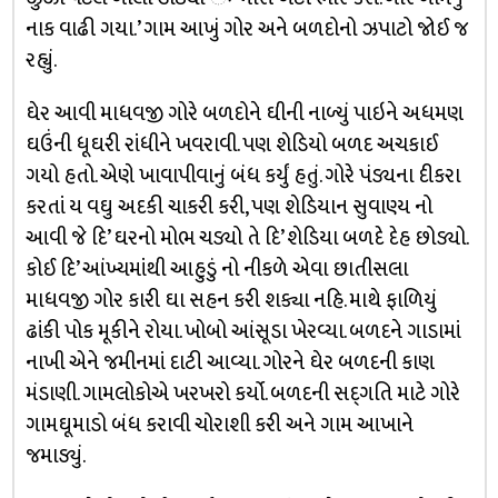
નાક વાઢી ગયા.’ ગામ આખું ગોર અને બળદોનો ઝપાટો જોઈ જ
રહ્યું.
ઘેર આવી માધવજી ગોરે બળદોને ઘીની નાળ્યું પાઇને અધમણ
ઘઉંની ધૂઘરી રાંધીને ખવરાવી. પણ શેડિયો બળદ અચકાઈ
ગયો હતો. એણે ખાવાપીવાનું બંધ કર્યું હતું. ગોરે પંડ્યના દીકરા
કરતાં ય વઘુ અદકી ચાકરી કરી, પણ શેડિયાન સુવાણ્ય નો
આવી જે દિ’ ઘરનો મોભ ચડ્યો તે દિ’ શેડિયા બળદે દેહ છોડ્યો.
કોઈ દિ’ આંખ્યમાંથી આહુડું નો નીકળે એવા છાતીસલા
માધવજી ગોર કારી ઘા સહન કરી શક્યા નહિ. માથે ફાળિયું
ઢાંકી પોક મૂકીને રોયા. ખોબો આંસૂડા ખેરવ્યા. બળદને ગાડામાં
નાખી એને જમીનમાં દાટી આવ્યા. ગોરને ઘેર બળદની કાણ
મંડાણી. ગામલોકોએ ખરખરો કર્યો. બળદની સદ્‌ગતિ માટે ગોરે
ગામઘૂમાડો બંધ કરાવી ચોરાશી કરી અને ગામ આખાને
જમાડ્યું.