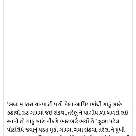
‘ભલા માણસ ચા-પાણી પછી. પેલા આધિયામાંથી ગાડું બારું
કઢાવો. ઝટ ગામમાં જઈ રાંઢવા, તરેલું ને પાણીયાળા બળદો લઈ
આવો તો ગાડું બારું નીકળે. ભાર બઉં ભર્યો છે.’ ઝુઝા પટેલ
પોટલિયે જવાનું પડતું મૂકી ગામમાં ગયા રાંઢવા, તરેલાં ને મુખી