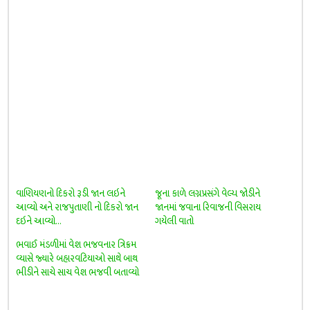
વાણિયણનો દિકરો રૂડી જાન લઇને
જૂના કાળે લગ્નપ્રસંગે વેલ્ય જોડીને
આવ્યો અને રાજપુતાણી નો દિકરો જાન
જાનમાં જવાના રિવાજની વિસરાય
દઇને આવ્યો…
ગયેલી વાતો
ભવાઈ મંડળીમાં વેશ ભજવનાર ત્રિક્રમ
વ્યાસે જ્યારે બહારવટિયાઓ સાથે બાથ
ભીડીને સાચે સાચ વેશ ભજવી બતાવ્યો