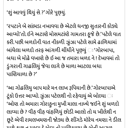
‘શું આવવું થિયું સે ?’ ગોરે પૂછ્‌યું.
‘રપટાને બે સાંભડા નખાવવા છે એટલે ધનજી સુતારની કોડ્યે
આવ્યો’તો. ઈને અટાણે મોસમટાંણે ગામતરા હૂજે છે.’ પટેલે વાત
કરી. પછી બળદોની વાત નીકળી ઝૂંઝા પટેલે સામે ઢાળિયામાં
બાંધેલા બળદો તરફ આંગળી ચીંધીને પૂછ્‌યું ઃ ‘ગોરબાપા,
બધા બે મોઢે વખાણે છે ઈ આ જ તમારા બળદ ને ! દેખાવમાં તો
ડુંગરાની ગાઢલિયું જેવા લાગે છે માળા આટલા બધા
પાણિયાળા છે ?’
‘આ ગોઢલિયુ બાપ મારે મન લાખ રૂપિયાની છે.’ ગોરબાપાએ
ટૂંકો ઉત્તર આપ્યો. ઝુંઝા પટેલથી નો રહેવાયું એ બોલ્યા ઃ
‘ઓણ તો અમારા ગોરાહુના મુખી માલા નાળ્યે જઈને શું બળદો
લાવ્યા છે ? વીહ વીહ વાંહળિયું છોડી આલો તો ય ખીલેથી ન
છૂટે એવી રામલખમણની જોડ્ય છે. શીંગડે મૉરેય નમણા ને ડીલ