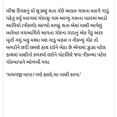
બીજા દિવસનું મોં સૂઝણું થતા ગોરે આકરુ ગામના મારગે ગાડું
વહેતું કર્યું. મારગમાં ગોરાસુ ગામ આવ્યું ગામના પાદરમાં આડો
આધિયો (વોંકળો) આવ્યો. માવઠું થતા એમાં પાણી આવેલું
બરોબર મધઆધિયે આવતા ગોરના ગાડાનું એક પૈડું અંદર
ખૂંતી ગયું. બહુ મથ્યા પણ ગાડુ બહાર ન નીકળ્યું ગોર તો
બળદોને છડી લમણે હાથ દઈને બેઠા છે. એવામાં ઝુંઝા પટેલ
હાથમાં પાણીનો કળશ્યો લઈને પોટલિયે જવા નીકળ્યા. પટેલ
ગોરબાપાને ઓળખી ગયા.
‘માધવજી બાપા ! લ્યો હાલો, ચા-પાણી કરવા.’