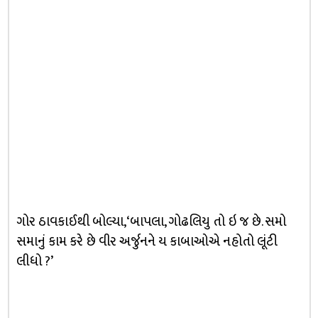
ગોર ઠાવકાઈથી બોલ્યા, ‘બાપલા, ગોઢલિયુ તો ઇ જ છે. સમો
સમાનું કામ કરે છે વીર અર્જુનને ય કાબાઓએ નહોતો લૂંટી
લીધો ?’