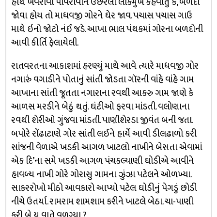
હાથે ખવરાવી પીવરાવીને ઉછેરેલા લોકમુખે કહેવાતું કે, બળદો
જોવા હોય તો માધવજી ગોરને ઘેર જાવ. પચાસ પચાસ ગાઉ
માથે ઇનો જોટો નંઈ જડે. આખા ભાલ પંથકમાં ગોરના બળદોની
આવી કીર્તિ ફેલાયેલી.
રાતવરતના આકાશમાં હરણ્યું માથે આવે ત્યારે માધવજી ગોર
નગારું વગાડીને પોતાનું સાંતી જોડતા ગૉરની વાંહે વાંહે ગામ
આખાના સાંતી જૂતતા નગારાના રવથી આકરુ ગામ જાણે કે
આળસ મરડીને બેઠું થતું. ઘંટીઓ ફરવા માંડતી. વલોણાના
રવથી શેરીઓ ગુંજવા માંડતી. પાણીશેરડા જીવંત બની જતા.
બપોરે રોંઢાટાણે ગોર સાંતી લઈને હાર્યે આવી ડીલઢાળો કરી
સાંજની વેળાએ ખડકી આગળ ખાટલો નાખીને બેસતા એવામાં
એક દિ’ના સમે ખડકી આગળ પંચકલ્યાણી ઘોડીએ આવીને
હાવળ્ય નાખી ગોરે ગોરાસુ ગામના ઝુંઝા પટેલને ઓળખ્યા.
સાકરરોખો મીઠો આવકારો આપ્યો પટેલ ઘોડીનું પેગડું છોડી
નીચે ઉતર્યા. રામરામ શામશામ કરીને ખાટલે બેઠા. ચા-પાણી
કરી બે ય વાતે વળગ્યા ?