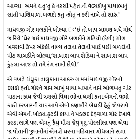
આવ્યા ! અમને થતું’તું કે નરસી મહેતાની વેલ્યશેખુ માધાભાનું
સાંતી પાણિયાળા બળદો હતુ ન્હોતું ન કરી નાખે તો સારું.’
માધવજી ગોર મલકીને બોલ્યા ઃ ‘ઇ તો બાપ બામણ બધે મોર્ય
જ રિયે.’ ઘેર જઈ માધવજી ગોરે બળદોને ગઢિયો (દેશી) ગોળ
ખવરાવી ઉપર એકેકી નાળ્ય તલના તેલની પાઈ. પછી બળદોની
પીઠ થાબડીને બોલ્યા, ‘શાબાશ બાપ શેડિયા ને શાબાશ બાપ
કુંડલા આજ તો તમે રંગ રાખી દીધો.’
એ વખતે ધંઘુકા તાલુકાના આકરુ ગામમાં માધવજી ગૉરનો
દસકો હતો. ગોરને ગામ આખું માધા બાપાને નામે ઓળખતું ગોર
પાડાના કાંધ જેવી ત્રણસો વિઘા ભોંના ધણી હતા. એમનો વભો
કાઠી દરબારની યાદ આપે એવો. કણબીને બેઘડી હેઠું જોવરાવે
એવી એમની ખોડ્ય. ફૂટડી કાયા ને પડછંદ દેહવાળા ગોર દેખાવે
કરડા લાગે પણ એમનું હૈયું મીણ જેવું મૃદુ. પોરસીલા પણ એવા
જ. પોતાની જુવાનીમાં એમણે ઘરના વઢિયારા ગોધલાને સગા