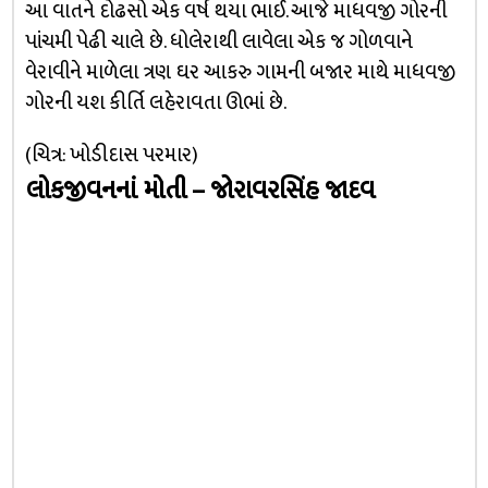
આ વાતને દોઢસો એક વર્ષ થયા ભાઈ. આજે માધવજી ગોરની
પાંચમી પેઢી ચાલે છે. ધોલેરાથી લાવેલા એક જ ગોળવાને
વેરાવીને માળેલા ત્રણ ઘર આકરુ ગામની બજાર માથે માધવજી
ગોરની યશ કીર્તિ લહેરાવતા ઊભાં છે.
(ચિત્ર: ખોડીદાસ પરમાર)
લોકજીવનનાં મોતી – જોરાવરસિંહ જાદવ