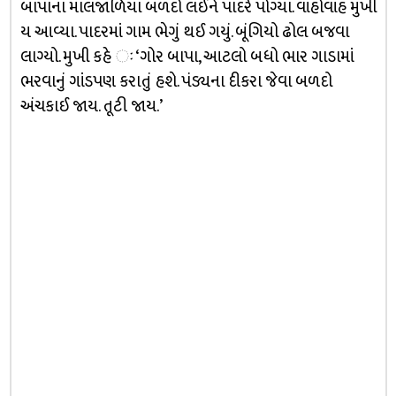
બાપાના માલજાળિયા બળદો લઈને પાદરે પોગ્યા. વાંહોવાંહ મુખી
ય આવ્યા. પાદરમાં ગામ ભેગું થઈ ગયું. બૂંગિયો ઢોલ બજવા
લાગ્યો. મુખી કહે ઃ ‘ગોર બાપા, આટલો બધો ભાર ગાડામાં
ભરવાનું ગાંડપણ કરાતું હશે. પંડ્યના દીકરા જેવા બળદો
અંચકાઈ જાય. તૂટી જાય.’