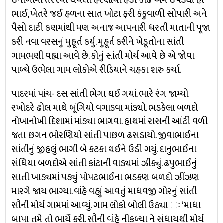
ઉનાળામાં તરસ્યા થયેલા હરણીયા હડી કાઢે એમ ઉપડ્યાં હો
ભાઈ, ખેતરે જઈ હળના સાત ખોટા ફરી કંકુવાળી સોપારી અને
પૈસો દાટી કણમાંથી મણ અનાજ આપનારી ધરતી માતાની પૂજા
કરી નવા વરસનું મુહૂર્ત કર્યું. મુહૂર્ત કરીને ખેડૂતોના સાંતી
ગામભણી વહ્યા આવે છે. કોનું સાંતી મોર્ય આવે છે એ જોવા
પાળ્યે ઉભેલા ગામ લોકોએ રીડિયાને ચહકા શરુ કર્યા.
પાદરમાં પાંચ- દસ સાંતી ભેગા થઈ ગયાં. ભારે રંગ જામ્યો
રખોદરે ઢોલ માથે બૂંગિયો વગાડવા માંડ્યો. ભડકેલા બળદો
નોખાનોખી દિશામાં માંડ્યા ભાગવા. હાથમાં રાસની આંટી વળી
જતા છગન ભોરણિયો સાંતી પાછળ ઢસડાયો. જીવાભાઈના
સાંતીનું જીહલું ભાગી બે કટકા થઈને ઉડી ગયું. દાનુભાઈના
સંધિયા બળદોએ સાંતી કાંટાની વાડ્યમાં ઝીક્યું. ઢપુભાઈનું
સાતી ખાડ્યમાં પડ્યું પોપટભાઈના ભડકણ બળદો ઝીંઝણ
મારગે જાય ભાગ્યા. વાંહે વહ્યું આવતું માધવજી ગોરનું સાંતી
સૌની મોર્ય ગામમાં આવ્યું. ગામ લોકો બોલી ઉઠ્યા ઃ ‘માધા
બાપા તમે તો ભાર્યે કરી. સૌની વાંહે નીકળ્યા ને સંધાયથી મોર્ય