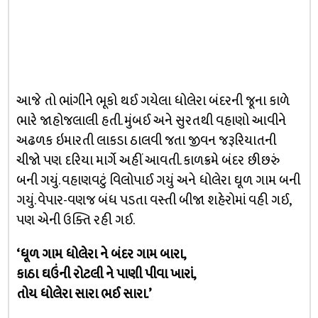
આજે તો ભાંગીને ભૂકો થઈ ગયેલા ધોલેરા બંદરની જૂના કાળે
ભારે જાહોજલાલી હતી. મુંબઈ અને સુરતથી વહાણો આવીને
અઢળક ઇમારતી લાકડા ઠાલવી જતા જીવન જરૂરિયાતની
ચીજો પણ દરિયા માર્ગે અહીં આવતી. કાળક્રમે બંદર છીછરું
બની ગયું. વહાણવટું વિલોપાઈ ગયું અને ધોલેરા ઘૂળ ગામ બની
ગયું. વેપાર-વણજ બંધ પડતા વસ્તી બીજા શહેરોમાં વહી ગઈ,
પણ એની ઉક્તિ રહી ગઈ.
‘ધૂળ ગામ ધોલેરા ને બંદર ગામ બારા,
કાઠા ઘઉંની રોટલી ને પાણી પીવા ખારાં,
તોય ધોલેરા સારા ભઈ સારા.’