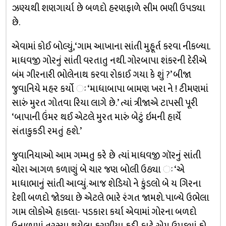
ઝણ્યથી શણગાર્યા છે બળદો હરણફાળે સીમ ભણી ઉપડ્યા
છે.
એવામાં કોઈ બોલ્યું, ‘ગામ આખાના સાંતી મુહૂર્ત કરવા નીકળ્યા.
માધવજી ગોરનું સાંતી વરતાતુ નથી. ગોરબાપા શંકરની દેરીએ
બંમ ગીરનારી ભોલેનાથ કરવા રોકાઈ ગયા કે શું ?’ બીજા
જુવાનિયે મહર કર્યો ઃ ‘માધાબાપા બામણ ખરા ને ! ટીમણમાં
સારું મુરત ગોતવા રિયા લાગે છે.’ ત્યાં ત્રીજાએ ટાપસી પૂરી
‘બાપાની ઉંમર થઈ એટલે મુરત મારું બેટું ઇમની હાર્યે
સંતાકુકડી રમતું હશે.’
જુવાનિયાઓ આમ ગમ્મતુ કરે છે ત્યાં માધવજી ગૉરનું સાંતી
ચોરા આગળ કળાણું બે ચાર જણ બોલી ઉઠ્યા ઃ ‘એ
માધાભાનું સાંતી આવ્યું. આજ શેડિયો ને કુંડલો બે ય ગિરના
દેશી બળદો જોડ્યા છે એટલે ભારે રંગત જામશે. પાળ્યે ઉભેલા
ગામ લોકોએ હાકલા- પડકારા કર્યા એવામાં ગોરના બળદો