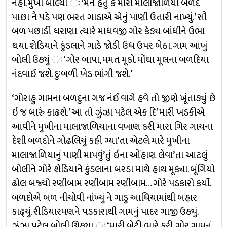
નહીં. મુખી બોલ્યા ઃ ‘મને હતું કે મારા માલાજાળિયા બળદ
પાછા નૈ પડે પણ ભરત ગાડાએ એનું પાણી ઉતારી નાખ્યું.’ સૌ
બળ પછાડી ધરાણા ત્યારે માધવજી ગોર કેડ્ય બાંધીને ઉભા
થયા. શેડિયાને કુંડલાને ગાડે જોડી ઉધ ઉપર બેઠા. ગામ આખું
બોલી ઉઠ્યું ઃ ‘ગોર બાપા, મમત મૂકો. મોંઘા મૂલના બળદિયા
નંદવાઈ જશે. દુઃબળી ખેડ ભાંગી જશે.’
‘ગોરાહુ ગામના બળદુના ગજ નંઈ વાગે હવે તો જીણે ખૂંતાડ્યું છે
ઇ જ બારું કાઢશે.’ આ તો ઝુંઝા પટેલ એક દિ’ મારી ખડકીએ
આવીને મુખીના માલાજાળિયાના વખાણ કરી મારા ગિર ગાયના
દેશી બળદોને ગોઢલિયું કહી ગ્યા’તા એટલે મારે મુખીના
માલાજાળિયાનું પાણી માપવું’તું ઇના ઓંહાણ લેવા’તા આટલું
બોલીને ગોરે શેડિયાને કુંડલાના બરડા માથે હાથ મૂક્યા. બૂંગિયો
ઢોલ બજ્યો રણીબામ રણીબામ રણીબામ… ગોરે પડકારો કર્યો.
બળદોએ બળ નીચોવી નાંખ્યું ને ગાડુ આધિયામાંથી બહાર
કાઢ્‌યું. રીડિયારમણને પડકારાથી ગામનું પાદર ગાજી ઉઠ્યું.
ઝુંઝા પટેલ બોલી ઊઠ્યા ઃ ‘મારી બેટી ભારે કરી. ગોર ગામનું