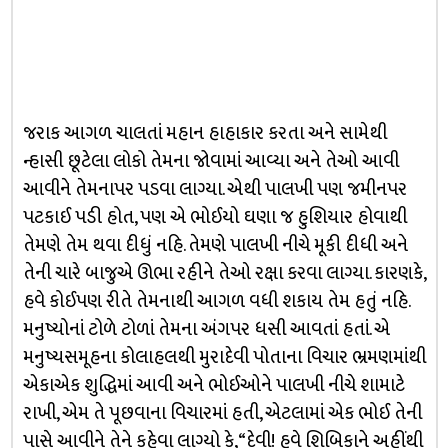
જરાક આગળ ચાલતાં મહાન હાહાકાર કરતા અને સામેથી
ન્હાસી છૂટેલા લોકો તેમના જોવામાં આવ્યા અને તેઓ આવી
આવીને તેમનાપર પડવા લાગ્યા. એથી પાલખી પણ જમીનપર
પટકાઈ પડી હોત, પણ એ ભોઈયો ઘણા જ હુશિયાર હોવાથી
તેમણે તેમ થવા દીધું નહિ. તેમણે પાલખી નીચે મૂકી દીધી અને
તેની ચારે બાજુએ ઊભા રહીને તેઓ રક્ષા કરવા લાગ્યા. કારણકે,
હવે કોઈપણ રીતે તેમનાથી આગળ વધી શકાય તેમ હતું નહિ.
મનુષ્યોનાં ટોળે ટોળાં તેમના અંગપર ધસી આવતાં હતાં. એ
મનુષ્યસમૂહના કોલાહલથી મુરાદેવી પોતાના વિચાર ભ્રમણમાંથી
એકાએક શુદ્ધિમાં આવી અને ભોઈઓને પાલખી નીચે શામાટે
રાખી, એમ તે પૂછવાના વિચારમાં હતી, એટલામાં એક ભોઈ તેની
પાસે આવીને તેને કહેવા લાગ્યો કે, “દેવી! હવે શિબિકાને અહીંથી