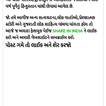
વર્ષ પૂર્વેનું હિન્દુસ્તાન માંથી લેવામાં આવેલ છે.
જો તમે આવીજ અન્ય સત્યઘટના, લોક વાર્તાઓ, પ્રેરણાત્મક
સ્ટોરી અને ગુજરાતી લોક સાહિત્ય વાંચવા માંગતા હોય તો
આજે જ અમારા ફેસબુક પેઈજ
SHARE IN INDIA
ને લાઈક
કરો અને અમારી વેબસાઈટને સબક્રાઈબ કરો.
પોસ્ટ ગમે તો લાઈક અને શેર કરજો