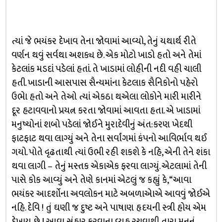
ત્યાં જે ભયંકર દેખાવ તેના જોવામાં આવ્યો, તેનું યથાર્થ રીતે
વર્ણન થવું સર્વથા અશક્ય છે. એક મોટો ખાડો હતો અને તેમાં
કેટલાંક મડદાં પડેલાં હતાં. તે ખાડામાં લોહીની નદી વહી ચાલી
હતી. ખાડાની આસપાસ સૈન્યમાંના કેટલાક સૈનિકોનો પહેરો
ઉભેા હતો અને તેઓ ત્યાં એકઠા થએલા લોકોને મારી મારીને
દૂર હટાવવાનો પ્રયત્ન કરતા જોવામાં આવતા હતા. એ ખાડામાં
મનુષ્યોનાં શબો પડેલાં જોઈને મુરાદેવીનું અંત:કરણ ખેદથી
ફાટફાટ થવા લાગ્યું અને તેના સર્વાંગમાં કંપનો આવિર્ભાવ થઈ
ગયો. પોતે દૃઢતાથી ત્યાં ઉભી રહી શકશે કે નહિ, એની તેને શંકા
થવા લાગી – તેનું મસ્તક એકાએક ફરવા લાગ્યું. એટલામાં તેની
પાસે કોક આવ્યું અને તેણે કાનમાં એટલું જ કહ્યું કે, “આવા
ભયંકર આદર્શોના અવલોકન માટે અબળાએાએ આવવું જોઈએ
નહિ. દેવિ ! તું ઘણી જ દુષ્ટ અને પાષાણ હૃદયની સ્ત્રી હોય એમ
દેખાય છે ! આવા સંહાર કરવાના વ્યૂહ રચવાથી તારા મનનું