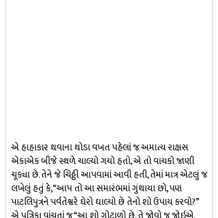
એ હાહાકાર થવાના થોડા વખત પહેલાં જ અમાત્ય રાક્ષસ
એકાએક બીજે સ્થળે ચાલ્યો ગયો હતો, એ તો વાચકો જાણી
ચૂક્યા છે. તેને જે ચિઠ્ઠી આપવામાં આવી હતી, તેમાં માત્ર એટલું જ
લખેલું હતું કે, “આ૫ તો આ સમારંભમાં ગુંથાયા છો, પણ
પાટલિપુત્રને પર્વતેશ્વરે ઘેરો ઘાલ્યો છે તેનો શો ઉપાય કરવો?”
એ પત્રિકા વાંચતાં જ “આ શો ગોટાળો છે, તે જોવો જ જોઇએ.