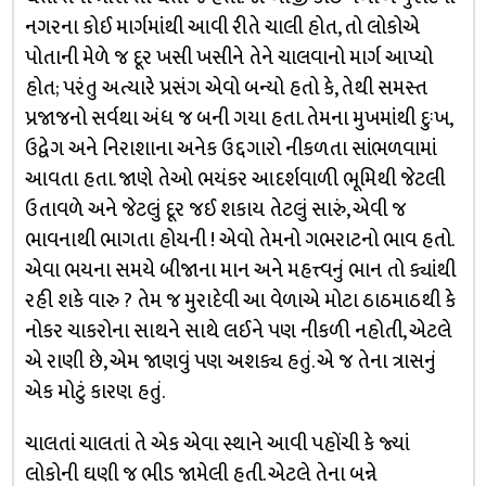
નગરના કોઈ માર્ગમાંથી આવી રીતે ચાલી હોત, તો લોકોએ
પોતાની મેળે જ દૂર ખસી ખસીને તેને ચાલવાનો માર્ગ આપ્યો
હોત; પરંતુ અત્યારે પ્રસંગ એવો બન્યો હતો કે, તેથી સમસ્ત
પ્રજાજનો સર્વથા અંધ જ બની ગયા હતા. તેમના મુખમાંથી દુઃખ,
ઉદ્વેગ અને નિરાશાના અનેક ઉદ્દગારો નીકળતા સાંભળવામાં
આવતા હતા. જાણે તેઓ ભયંકર આદર્શવાળી ભૂમિથી જેટલી
ઉતાવળે અને જેટલું દૂર જઈ શકાય તેટલું સારું, એવી જ
ભાવનાથી ભાગતા હોયની ! એવો તેમનો ગભરાટનો ભાવ હતો.
એવા ભયના સમયે બીજાના માન અને મહત્ત્વનું ભાન તો ક્યાંથી
રહી શકે વારુ ? તેમ જ મુરાદેવી આ વેળાએ મોટા ઠાઠમાઠથી કે
નોકર ચાકરોના સાથને સાથે લઈને પણ નીકળી નહોતી, એટલે
એ રાણી છે, એમ જાણવું પણ અશક્ય હતું. એ જ તેના ત્રાસનું
એક મોટું કારણ હતું.
ચાલતાં ચાલતાં તે એક એવા સ્થાને આવી પહોંચી કે જ્યાં
લોકોની ઘણી જ ભીડ જામેલી હતી. એટલે તેના બન્ને