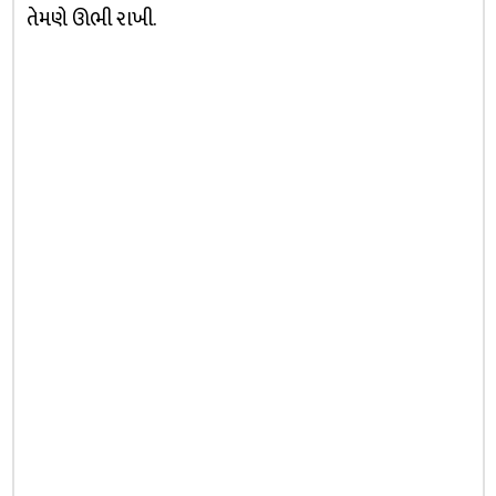
તેમણે ઊભી રાખી.