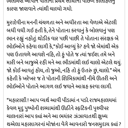
ભલામણ આપીને પોતાના પ્રથમ સાથીની પાછળ કોલાહલનું
કારણ જાણવાને ત્યાંથી ચાલ્યો ગયો.
મુરાદેવીના મનની ચંચળતા અને અધીરતા આ વેળાએ એટલી
બધી વધી ગઈ હતી કે, તેને પોતાના કરવાનું કે બોલવાનું પણ
ભાન રહ્યું નહોતું. થોડીક વાર પછી પાછી તે પોતાના સંરક્ષક બે
ભોઈઓને કહેવા લાગી કે, “કોઈ આવ્યું કે? હવે જો બેમાંથી એક
પણ ઉતાવળે આવશે નહિ, તો હું પોતે જ ત્યાં જઈશ. તમે બને
મારી બને બાજુએ રહી મને આ ભીડમાંથી લઈ ચાલો એટલે થયું.
જો કોઈ આવતું હોય, તો જુઓ, નહિ તો હું ઉતરું છું, ચાલો.” એમ
કહેતી કે ખરેખર જ તે પોતાની શિબિકામાંથી નીચે ઊતરી અને
ભોઈઓને પોતાને આગળ લઈ જવાને આગ્રહ કરવા લાગી.
“મહારાણી ! આપ વ્યર્થ આવી પીડામાં ન પડો. રાજમહાલયમાં
કેવળ મૃદુ પુષ્પોની શય્યામાંથી ઊઠીને સ્ફટિકની પૃથ્વીપર
ચાલનારાં આપ ક્યાં અને આ ભયંકર ઝંઝાવાતથી ક્ષુબ્ધ
થએલા મહાસાગરનાં મોજાંના વેગે આવનારો જનસમુદાય ક્યાં ?