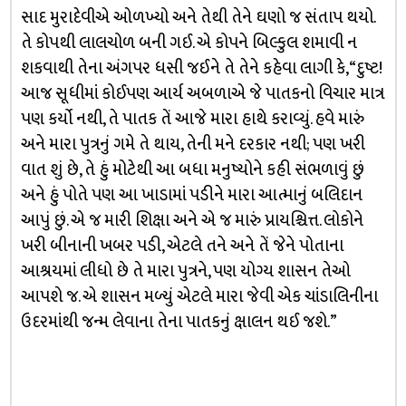
સાદ મુરાદેવીએ ઓળખ્યો અને તેથી તેને ઘણો જ સંતાપ થયો.
તે કોપથી લાલચોળ બની ગઈ. એ કોપને બિલ્કુલ શમાવી ન
શકવાથી તેના અંગપર ધસી જઈને તે તેને કહેવા લાગી કે, “દુષ્ટ!
આજ સૂધીમાં કોઈપણ આર્ય અબળાએ જે પાતકનો વિચાર માત્ર
પણ કર્યો નથી, તે પાતક તેં આજે મારા હાથે કરાવ્યું. હવે મારું
અને મારા પુત્રનું ગમે તે થાય, તેની મને દરકાર નથી; પણ ખરી
વાત શું છે, તે હું મોટેથી આ બધા મનુષ્યોને કહી સંભળાવું છું
અને હું પોતે પણ આ ખાડામાં પડીને મારા આત્માનું બલિદાન
આપું છું. એ જ મારી શિક્ષા અને એ જ મારું પ્રાયશ્ચિત્ત. લોકોને
ખરી બીનાની ખબર પડી, એટલે તને અને તેં જેને પોતાના
આશ્રયમાં લીધો છે તે મારા પુત્રને, પણ યોગ્ય શાસન તેઓ
આપશે જ. એ શાસન મળ્યું એટલે મારા જેવી એક ચાંડાલિનીના
ઉદરમાંથી જન્મ લેવાના તેના પાતકનું ક્ષાલન થઈ જશે.”