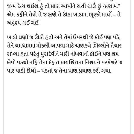
જન્મ દૈત્ય થઈશ. હું તો પ્રાણ આપીને સતી થાઉં છું -પ્રણામ.”
એમ કહીને તેણે તે જ ક્ષણે તે ઊંડા ખાડામાં ભૂસ્કો માર્યો – તે
અદૃશ્ય થઈ ગઈ.
ખાડો ઘણો જ ઊંડો હતો અને તેમાં ઉપરથી જે કોઈ પણ પડે,
તેને યમધામમાં મોકલી આપવા માટે ચાણક્યે ભિલ્લોને તૈયાર
રાખ્યા હતા. પરંતુ મુરાદેવીને મારી નાંખવાનો કોઈને પણ શ્રમ
લેવો પડ્યો નહિ. તેના દેહાંત પ્રાયશ્ચિત્તના નિશ્ચયને પરમેશ્વરે જ
પાર પાડી દીધો – પડતાં જ તેના પ્રાણ પ્રયાણ કરી ગયા.