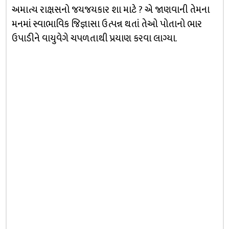
અમાત્ય રાક્ષસનો જયજયકાર શા માટે ? એ જાણવાની તેમના
મનમાં સ્વાભાવિક જિજ્ઞાસા ઉત્પન્ન થતાં તેઓ પોતાનો ભાર
ઉપાડીને વાયુવેગે ચપળતાથી પ્રયાણ કરવા લાગ્યા.