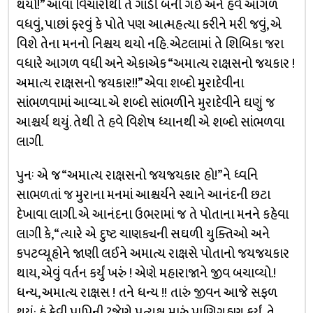
થયો!” આવા વિચારોથી તે ગાંડી બની ગઈ અને હવે આગળ
વધવું, પાછાં ફરવું કે પોતે પણ આત્મહત્યા કરીને મરી જવું, એ
વિશે તેના મનનો નિશ્ચય થયો નહિ. એટલામાં તે શિબિકા જરા
વધારે આગળ વધી અને એકાએક “અમાત્ય રાક્ષસનો જયકાર !
અમાત્ય રાક્ષસનો જયકાર!!” એવા શબ્દો મુરાદેવીના
સાંભળવામાં આવ્યા. એ શબ્દો સાંભળીને મુરાદેવીને ઘણું જ
આશ્ચર્ય થયું. તેથી તે હવે વિશેષ ધ્યાનથી એ શબ્દો સાંભળવા
લાગી.
પુનઃ એ જ “અમાત્ય રાક્ષસનો જયજયકાર હો!”ને ધ્વનિ
સાભળતાં જ મુરાના મનમાં આશ્ચર્યને સ્થાને આનંદની છટા
દેખાવા લાગી. એ આનંદના ઉભરામાં જ તે પોતાના મનને કહેવા
લાગી કે, “ત્યારે એ દુષ્ટ ચાણક્યની સઘળી યુક્તિઓ અને
ક૫ટવ્યૂહોને જાણી લઈને અમાત્ય રાક્ષસે પોતાનો જયજયકાર
થાય, એવું વર્તન કર્યું ખરું ! એણે મહારાજાને જીવ બચાવ્યો.!
ધન્ય, અમાત્ય રાક્ષસ ! તને ધન્ય !! તારું જીવન આજે સફળ
થયું; હું કેવી પાપિની ?જેણે પ્રત્યક્ષ મારું પાણિગ્રહણ કર્યું, તે