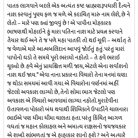
પાતક લાગવાને બદલે એક અત્યંત કષ્ટ બ્રાહ્મણરૂપધારી દૈત્યને
નાશ કરવાનું પુણ્ય ફળ જ મળે. એ કદાચિત્ મારું નામ લેશે, છે ને
લેતો – મારે પણ ક્યાં જીવવું છે ! એ પાપીના મોહકારક
ભાષણથી મોહાઇને હું મારા પતિના નાશ માટે પ્રયત્ન કરવાને
તૈયાર થઈ અને તે જ પળે મહા પાતકી તો થઈ ચૂકી – અર્થાત્ તે
જ વેળાએ મારે આત્મબલિદાન આપવું જોઈતું હતું. પરંતુ મારાં
પાપોનો ઘડો તે સમયે પૂરો ભરાયો નહોતો – તે હવે ભરાઈ
ચૂક્યો છે. હવે એનું પ્રાયશ્ચિત્ત મળી જાય, એટલે એના સર્વાંશનો
નાશ થઈ જાય.” એવા નાના પ્રકારના વિચારો તેના મનમાં ઘણા
જ થોડા સમયમાં આવી ગયા. એ વિચારોના વર્ણનમાં અહીં
જેટલો અવકાશ લાગ્યો છે, તેનો સોમા ભાગ જેટલો પણ
અવકાશ એ વિચારો આવવામાં લાગ્યા નહોતો. મુરાદેવીના
ઉતાવળના પોકારો બંધ થવાથી શિબિકાને ઉપાડીને ચાલનારા
ભાઈએ પણ ધીમા ધીમા ચાલતા હતા. પરંતુ કિંચિત્ આગળ
વધતાં જ મહાન કોલાહલ અને અમાત્ય રાક્ષસનો જયજયકાર
એ શબ્દો સાંભળતાં જ એ હાહાકાર શાનો હશે ? અને અત્યારે