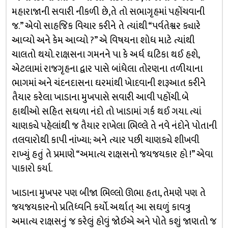
મહારાજાની સવારી નીકળી છે,તે તો સભાગૃહમાં પહોંચવાની
જ.” એવો સાહજિક વિચાર કરીને તે ત્યાંથી “પર્વતેશ્વર ક્યારે
આવ્યો અને કેમ આવ્યો ?” એ વિષયના શોધ માટે ત્યાંથી
ચાલતો થયો. રાક્ષસના ગમનને પા કે અર્ધ ઘટિકા થઈ હશે,
એટલામાં રાજગૃહના દ્વાર પાસે બાંધેલા તોરણના તળીયાના
ભાગમાં અને ચંદનદાસના ઘરમાંથી ખેાદવાની શરૂઆત કરીને
તૈયાર કરેલા ખાડાના મુખપાસે સવારી આવી પહોંચી. બે
હાથીઓ સહિત સઘળા નંદો તો ખાડામાં ગર્ક થઈ ગયા. ત્યાં
ચાણક્યે પહેલાંથી જ તૈયાર રાખેલા ભિલ્લે તે નવે નંદોને પોતાની
તલવારોથી કાપી નાંખ્યા; અને ત્યાર પછી ચાણક્યે શીખવી
રાખ્યું હતું તે પ્રમાણે “અમાત્ય રાક્ષસનો જયજયકાર હો !” એવા
પાકારો કર્યા.
ખાડાના મુખપર પણ બીજા ભિલ્લો ઊભા હતા, તેમણે પણ તે
જયજયકારનો પ્રતિધ્વનિ કર્યો. અર્થાત્ આ સઘળું કાવત્રુ
અમાત્ય રાક્ષસનું જ કરેલું હોવું જોઈએ અને પોતે કશું જાણતો જ