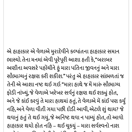
એ હાહાકાર એ વેળાએ મુરાદેવીને કલ્પાંતના હાહાકાર સમાન
ભાસ્યો. તેના મનમાં એવી પૂરેપૂરી આશા હતી કે, “બરાબર
અણીના અવસરે પહોંચીને હું મારા પતિના જીવનનું અને મારા
સૌભાગ્યનું રક્ષણ કરી શકીશ.” પરંતુ એ હાહાકાર સાંભળતાં જ
તેની એ આશા નષ્ટ થઈ ગઈ: “મારા હાથે જ મેં મારું સૌભાગ્ય
ફોડી નાંખ્યું, જે વેળાએ ખરેખર સર્વનું રક્ષણ થઈ શક્યું હોત,
અને જે કાંઈ કરવું તે મારા હાથમાં હતું, તે વેળાએ મેં કાંઈ પણ કર્યું
નહિ, અને વેળા વીતી ગયા પછી દોડી આવી, એટલે શું થાય? જે
થવાનું હતું તે થઈ ગયું, જે અનિષ્ટ થવા ન પામ્યું હોત, તો આવો
હાહાકાર થયો હોત નહિ – થઈ ચૂકયું – મારા સર્વસ્વનો નાશ