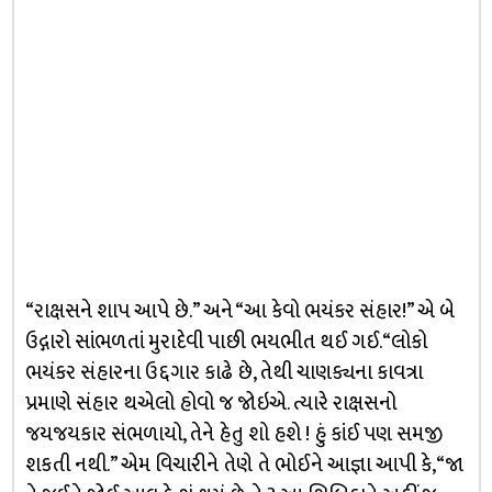
“રાક્ષસને શાપ આપે છે.” અને “આ કેવો ભયંકર સંહાર!” એ બે
ઉદ્ગારો સાંભળતાં મુરાદેવી પાછી ભયભીત થઈ ગઈ. “લોકો
ભયંકર સંહારના ઉદ્દગાર કાઢે છે, તેથી ચાણક્યના કાવત્રા
પ્રમાણે સંહાર થએલો હોવો જ જોઇએ. ત્યારે રાક્ષસનો
જયજયકાર સંભળાયો, તેને હેતુ શો હશે ! હું કાંઈ પણ સમજી
શકતી નથી.” એમ વિચારીને તેણે તે ભોઈને આજ્ઞા આપી કે, “જા