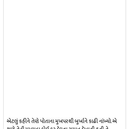
એટલું કહીને તેણે પોતાના મુખપરથી બુર્ખાને કાઢી નાંખ્યો. એ