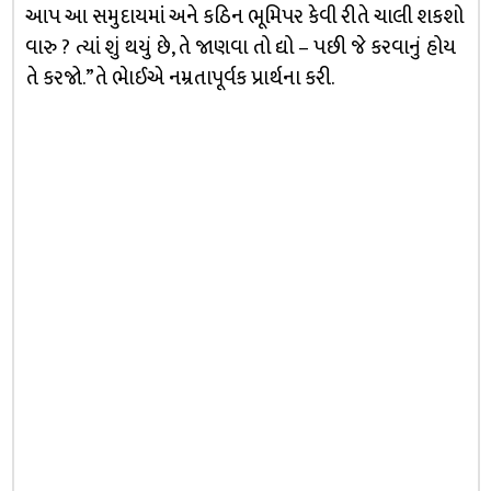
આપ આ સમુદાયમાં અને કઠિન ભૂમિપર કેવી રીતે ચાલી શકશો
વારુ ? ત્યાં શું થયું છે, તે જાણવા તો દ્યો – પછી જે કરવાનું હોય
તે કરજો.”તે ભેાઈએ નમ્રતાપૂર્વક પ્રાર્થના કરી.