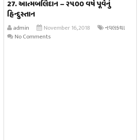
27. આત્મબલિદાન – ૨૫૦૦ વર્ષ પૂર્વેનું
હિન્દુસ્તાન
admin
November 16, 2018
નવલકથા
No Comments