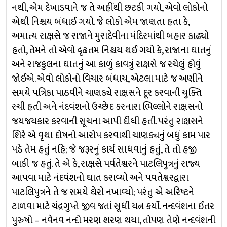
નથી, એમ દેખાડવાને જ તે અહીંથી છટકી ગયો, એવો લોકોનો
એથી નિશ્ચય બંધાઈ ગયો. જે લોકો એમ જાણતા હતા કે,
અમાત્ય રાક્ષસે જ રાજાને મુરાદેવીના મંદિરમાંથી બહાર કાઢ્યો
હતો, તેમને તો એવો દૃઢતમ નિશ્ચય થઈ ગયો કે, રાજાના ઘાતનું
અને રાજકુલના ઘાતનું આ કાળું કાવત્રું રાક્ષસે જ રચેલું હોવું
જોઈએ. એવો લોકોનો વિચાર બંધાય, એટલા માટે જ અણીને
સમયે પત્રિકા પાઠવીને ચાણક્યે રાક્ષસને દૂર કરવાની યુક્તિ
રચી હતી અને નંદવંશનો ઉચ્છેદ કરનારા ભિલ્લોને રાક્ષસનો
જયજયકાર કરવાની સૂચના આપી દીધી હતી. પરંતુ રાક્ષસને
શિરે એ વૃથા દોષનો આરોપ કરવાથી ચાણક્યનું બધું કામ પાર
પડે તેમ હતું નહિ; જે જરૂરનું કાર્ય સાધવાનું હતું, તે તો હજી
બાકી જ હતું. તે એ કે, રાક્ષસે પર્વતેશ્વરને પાટલિપુત્રનું રાજ્ય
આપવા માટે નંદવંશનો ઘાત કરાવ્યો અને પવતેશ્વરદ્વારા
પાટલિપુત્રને તે જ સમયે ઘેરો નખાવ્યો; પરંતુ એ અરિષ્ટને
ટાળવા માટે ચંદ્રગુપ્તે જીવ જતાં સૂધી યત્ન કર્યો. નન્દવંશના ઈતર
પુરુષો – નવેનવ નન્દો મરણ શરણ થયા, તોપણ તેણે નન્દવંશની