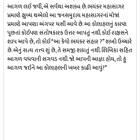
આગળ લઈ જવી, એ સર્વથા અશક્ય છે. ભયંકર મહાસાગર
પ્રમાણે ક્ષુબ્ધ થએલો આ જનસમુદાય મહાસાગરનાં મોજાં
પ્રમાણે આપણા અંગપર ધસી આવે છે. આ કોલાહલનું કારણ
પૂછતાં કોઈપણ સંતોષકારક ઉત્તર આપતું નથી. કોઈ રાક્ષસને
શાપ આપે છે, તો કોઈ “આ કેવો ભયંકર સંહાર ?” શબ્દો ઉચ્ચારે
છે. એનું સત્ય તત્ત્વ શું છે, તે સમજી શકાતું નથી. શિબિકા સહિત
આગળ વધવાની સગવડ નથી. જો આપની આજ્ઞા હોય, તો હું
આગળ જઈને આ કોલાહલની ખબર કાઢી આવું?”