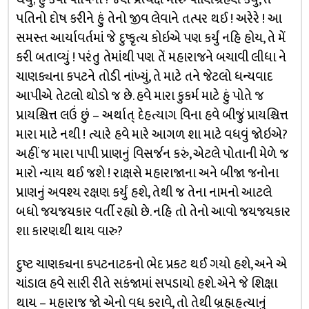
પતિનો દોષ કરીને હું તેનો જીવ લેવાને તત્પર થઈ ! અરેરે ! આ
સમસ્ત આર્યાવર્તમાં જે દુષ્કૃત્ય કોઇએ પણ કર્યું નહિ હોય, તે મેં
કરી બતાવ્યું ! પરંતુ તેમાંથી પણ તેં મહારાજને બચાવી લીધા ને
ચાણક્યના કપટને તોડી નાંખ્યું, તે માટે તને જેટલો ધન્યવાદ
આપીએ તેટલો થોડો જ છે. હવે મારા કુકર્મ માટે હું પોતે જ
પ્રાયશ્ચિત્ત લઉં છું – અર્થાત્ દેહત્યાગ વિના હવે બીજું પ્રાયશ્ચિત્ત
મારા માટે નથી ! ત્યારે હવે મારે આગળ શા માટે વધવું જોઇએ?
અહીં જ મારા પાપી પ્રાણનું વિસર્જન કરું, એટલે પોતાની મેળે જ
મારો ન્યાય થઈ જશે ! રાક્ષસે મહારાજાના અને બીજા જનોના
પ્રાણનું અવશ્ય રક્ષણ કર્યું હશે, તેથી જ તેના નામનો આટલે
બધો જયજયકાર વર્તી રહ્યો છે. નહિ તો તેનો આવો જયજયકાર
શા કારણથી થાય વારુ?
દુષ્ટ ચાણક્યના કપટનાટકનો ભેદ પ્રકટ થઈ ગયો હશે, અને એ
ચાંડાલ હવે સારી રીતે સકંજામાં સપડાયો હશે. એને જે શિક્ષા
થાય – મહારાજ જો એનો વધ કરાવે, તો તેથી બ્રહ્મહત્યાનું