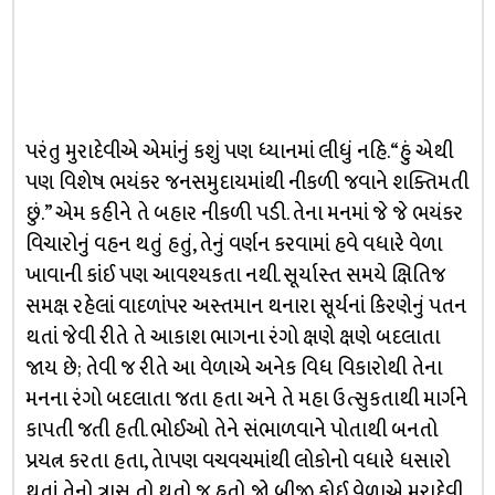
પરંતુ મુરાદેવીએ એમાંનું કશું પણ ધ્યાનમાં લીધું નહિ. “હું એથી
પણ વિશેષ ભયંકર જનસમુદાયમાંથી નીકળી જવાને શક્તિમતી
છું.” એમ કહીને તે બહાર નીકળી પડી. તેના મનમાં જે જે ભયંકર
વિચારોનું વહન થતું હતું, તેનું વર્ણન કરવામાં હવે વધારે વેળા
ખાવાની કાંઈ પણ આવશ્યકતા નથી. સૂર્યાસ્ત સમયે ક્ષિતિજ
સમક્ષ રહેલાં વાદળાંપર અસ્તમાન થનારા સૂર્યનાં કિરણેનું પતન
થતાં જેવી રીતે તે આકાશ ભાગના રંગો ક્ષણે ક્ષણે બદલાતા
જાય છે; તેવી જ રીતે આ વેળાએ અનેક વિધ વિકારોથી તેના
મનના રંગો બદલાતા જતા હતા અને તે મહા ઉત્સુકતાથી માર્ગને
કાપતી જતી હતી. ભોઈઓ તેને સંભાળવાને પોતાથી બનતો
પ્રયત્ન કરતા હતા, તેાપણ વચવચમાંથી લોકોનો વધારે ધસારો
થતાં તેનો ત્રાસ તો થતો જ હતો. જો બીજી કોઈ વેળાએ મુરાદેવી