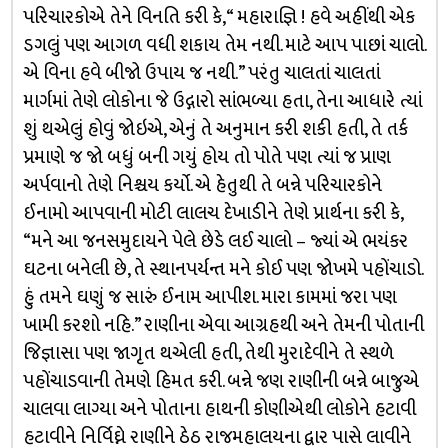
પરિચારકોએ તેને વિનતિ કરી કે, “ મહારાજ્ઞિ ! હવે અહીંથી એક
ડગલું પણ આગળ વધી શકાય તેમ નથી. માટે આપ પાછાં ચાલો.
એ વિના હવે બીજો ઉપાય જ નથી.” પરંતુ ચાલતાં ચાલતાં
માર્ગમાં તેણે લોકોના જે ઉદ્ગારો સાંભળ્યા હતા, તેના આધારે ત્યાં
શું થએલું હોવું જોઇએ, એનું તે અનુમાન કરી શકી હતી, તે તર્ક
પ્રમાણે જ જો બધું બની ગયું હોય તો પોતે પણ ત્યાં જ પ્રાણ
અર્પવાનો તેણે નિશ્ચય કર્યો. એ હેતુથી તે બન્ને પરિચારકોને
ઈનામો આપવાની મોટી લાલચ દેખાડીને તેણે પ્રાર્થના કરી કે,
“મને આ જનસમુદાયને પેલે છેડે લઈ ચાલો – જ્યાં એ ભયંકર
ઘટના બનેલી છે, તે સ્થાનપર્યન્ત મને કોઈ પણ જોખમે પહોંચાડો.
હું તમને ઘણું જ સારું ઈનામ આપીશ. મારા કામમાં જરા પણ
ખામી કરશો નહિ.” રાણીના એવા આગ્રહથી અને તેમની પોતાની
જિજ્ઞાસા પણ જાગૃત થએલી હતી, તેથી મુરાદેવીને તે સ્થળે
પહોંચાડવાની તેમણે હિમત કરી. બન્ને જણ રાણીની બન્ને બાજુએ
ચાલવા લાગ્યા અને પોતાના હાથની કોણીએથી લોકોને હટાવી
હટાવીને નિર્વિઘ્ને રાણીને ઠેઠ રાજમહાલયના દ્વાર પાસે લાવીને