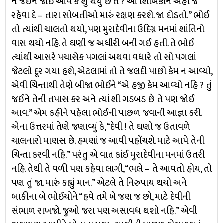
ને જઈને જોઈ આવ કે શું થયું છે તે ? આ શિબિકાને અહીં જ
રહેવા દે – તારા સોબતીઓ મારું રક્ષણ કરશે. જા દોડતો.” ભોઈ
તો ત્યાંથી ચાલતો થયો, પણ મુરાદેવીના ઉદિગ્ન મનમાં શાંતિનો
વાસ થયો નહિ. તે ઘણી જ અધીરી બની ગઈ હતી. તે ભોઈ
ત્યાંથી આસરે પચાસેક પગલાં અથવા વધારે તો સો પગલાં
જેટલો દૂર ગયા હશે, એટલામાં તો તે જલદી પાછો કેમ ન આવ્યો,
એવી ચિન્તાથી તેણે બીજા ભોઈને “એ હજી કેમ આવ્યો નહિ ? તું
જઈને તેની તપાસ કર અને ત્યાં શી ગડબડ છે તે પણ જોઈ
આવ.” એમ કહીને પહેલા ભોઈની પાછળ જવાની આજ્ઞા કરી.
એના ઉત્તરમાં તેણે જણાવ્યું કે, “દેવી ! તે ઘણો જ ઉતાવળે
ચાલનારો માણસ છે. હમણાં જ આવી પહોંચશે. માટે આપે તેની
ચિન્તા કરવી નહિ.” પરંતુ એ વાત કાંઈ મુરાદેવીના મનમાં ઉતરી
નહિ. તેથી તે વળી પણ કહેવા લાગી, “ભલે – તે આવતો હોય, તો
પણ તું જા. મારું કહ્યું માન.” એટલે તે નિરુપાય થયો અને
બાકીના બે ભોઈયોને “હવે તમે બે જણ જ છો, માટે દેવીની
સંભાળ રાખજો. જુઓ જરા પણ અસાવધ થશો નહિ.” એવી