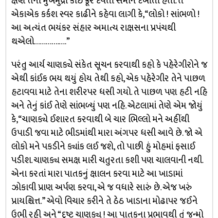
ક્ષણે તેની મુખમુદ્રા કોઈ ક્રૂર દેવતા સમાન દેખાતી હતી. તે
એકાએક કર્કશ સ્વર કાઢીને કહેવા લાગી કે, “લોકો ! સાંભળો !
આ અત્યંત ભયંકર સંહાર અમાત્ય રાક્ષસના પ્રપંચથી
થએલો………….….”
પરંતુ આર્ય ચાણક્યે સંકેત સૂચન કરવાથી કહો કે પહેરેગીરોને જ
એથી કાંઈક ભય થયું હોય તેથી કહો, એક પહેરેગીર તેને પાછળ
હટાવવા માટે તેના શરીરપર ધસી ગયો. તે પાછળ પણ હટી નહિ
અને તેનું કાંઈ તેણે સાંભળ્યું પણ નહિ. એટલામાં તેણે એમ જોયું
કે, “ચાણક્યે ઈશારત કરવાથી બે ચાર ભિલ્લો મને અહીંથી
ઉપાડી જવા માટે ભીડમાંથી મારા અંગપર ધસી આવે છે. જો એ
લોકો મને પકડીને ક્યાંક લઈ જશે, તો પાછી હું મોહમાં ફસાઈ
પડીશ. ચાણક્ય સમક્ષ મારી ચતુરતા કશી પણ ચાલવાની નથી.
એના કરતાં મારા પાતકનું ક્ષાલન કરવા માટે આ ખાડામાં
ઝોકાવી પ્રાણ અર્પણ કરવા, એ જ વધારે સારું છે. એજ ખરું
પ્રાયશ્ચિત્ત.” એવો વિચાર કરીને તે ઠેઠ ખાડાના મોઢાપર જઈને
ઉભી રહી અને “દુષ્ટ ચાણક્ય ! આ પાતકના પ્રભાવથી તું જન્મો