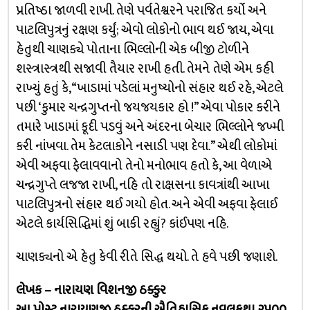
પ્રતિષ્ઠા જાળવી રાખી. તેણે પર્વતેશ્વરને પરાજિત કર્યો અને
પાટલિપુત્રનું રક્ષણ કર્યું; એવો લોકોનો ભાવ થઈ જાય, એવા
હેતુથી ચાણક્યે પોતાના ભિલ્લોની એક બીજી ટોળીને
શસ્ત્રાસ્ત્રથી સજાવી તૈયાર રાખી હતી. તેમને તેણે એમ કહી
રાખ્યું હતું કે, “ખાડામાં પડેલાં મનુષ્યોનો સંહાર થઈ રહે, એટલે
પછી ‘કુમાર ચન્દ્રગુપ્તનો જયજયકાર હો !” એવા પોકાર કરીને
તમારે ખાડામાં કૂદી પડવું અને અંદરના બેચાર ભિલ્લોને જખ્મી
કરી નાંખવા. તેમ કેટલાકોને નસાડી પણ દેવા.” એથી લોકોમાં
એવી અફવા ફેલાવવાનો તેનો મનોભાવ હતો કે, આ વેળાએ
ચન્દ્રગુપ્તે લજજા રાખી, નહિ તો રાક્ષસના કાવત્રાંથી આખા
પાટલિપુત્રનો સંહાર થઈ ગયો હોત. અને એવી અફવા ફેલાઈ
એટલે કાર્યસિદ્ધિમાં શું બાકી રહ્યું? કાંઈપણ નહિ.
ચાણક્યનો એ હેતુ કેવી રીતે સિદ્ધ થયો. તે હવે પછી જણાશે.
લેખક – નારાયણ વિશનજી ઠક્કુર
આ પોસ્ટ નારાયણજી ઠક્કુરની ઐતિહાસિક નવલકથા ૨૫૦૦