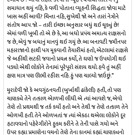
સમાધાન થયું નહિ, કે વળી પોતાના વ્યૂહની સિદ્ધતા જોવા માટે
ખાસ અહીં આવી? ચિન્તા નહિ, સુખેથી જો અને તારાં નેત્રોને
સંતોષ આ૫. જો – તારી ઇચ્છા અનુસાર બધું થઈ ચૂક્યું છે!
એમાં વળી ખૂબી તો એ છે કે, આ બધો પ્રપંચ અમાત્ય રાક્ષસનો
જ છે, એવું જ બધાનું માનવું થઈ ગયું છે. આ બનાવટી જમીનપર
મહારાજાનો હાથી પગ મૂકવાની તૈયારીમાં હતો, એટલામાં રાક્ષસે
જે અહીંથી સટકી જવાનો પ્રયત્ન કર્યો, તે ઘણો જ ઉપયોગી થઈ
પડ્યો એથી લોકોને તેનામાં પૂરેપૂરો સંશય થયો. હવે તું અહીં
ક્ષણ માત્ર પણ ઊભી રહીશ નહિ. હું પણ ચાલ્યો જાઉંછું.”
મુરાદેવી જો કે અવગુંઠનવતી (બુર્ખાથી ઢાંકેલી) હતી, તો પણ
ચાણક્યે તેને તત્કાળ એાળખી લીધી. એ ત્યાં આવશે જ, એવો
તેણે તો પ્રથમથી જ તર્ક કર્યો હતો અને તેથી જ તેણે તત્કાળ તેને
ઓળખી હતી. તેને ઓળખતાં જ ત્યાં એકઠા થએલા લોકોને દૂર
હટાવવાનો પહેરેગીરોને હુકમ કરીને તે તેની પાસે ગયો અને
ઉપર કહ્યા પ્રમાણેના વચનો તેણે તેના કાનમાં કહ્યાં. ચાણક્યનો